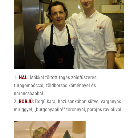
HAL:
Mákkal töltött fogas zöldfűszeres
túrógombóccal, zöldborsós köménnyel és
narancshabbal.
BORJÚ:
Borjú karaj házi sonkában sütve, vargányás
miriggyel, „burgonyapüré” toronnyal, parajos raviolival.