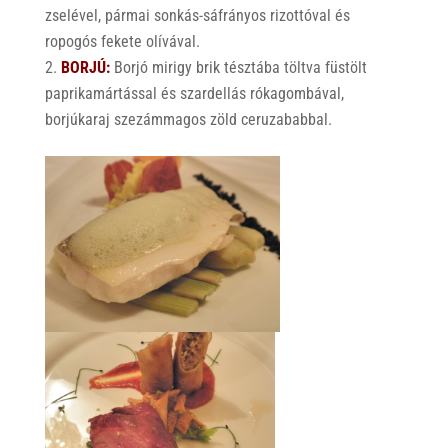
zselével, pármai sonkás-sáfrányos rizottóval és
ropogós fekete olívával.
BORJÚ:
Borjó mirigy brik tésztába töltva füstölt
paprikamártással és szardellás rókagombával,
borjúkaraj szezámmagos zöld ceruzababbal.