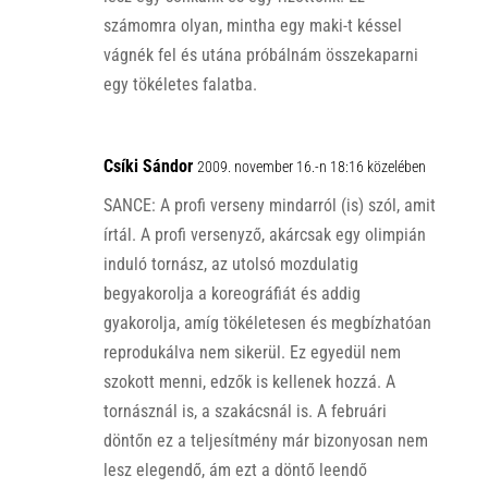
számomra olyan, mintha egy maki-t késsel
vágnék fel és utána próbálnám összekaparni
egy tökéletes falatba.
Csíki Sándor
2009. november 16.-n 18:16 közelében
SANCE: A profi verseny mindarról (is) szól, amit
írtál. A profi versenyző, akárcsak egy olimpián
induló tornász, az utolsó mozdulatig
begyakorolja a koreográfiát és addig
gyakorolja, amíg tökéletesen és megbízhatóan
reprodukálva nem sikerül. Ez egyedül nem
szokott menni, edzők is kellenek hozzá. A
tornásznál is, a szakácsnál is. A februári
döntőn ez a teljesítmény már bizonyosan nem
lesz elegendő, ám ezt a döntő leendő