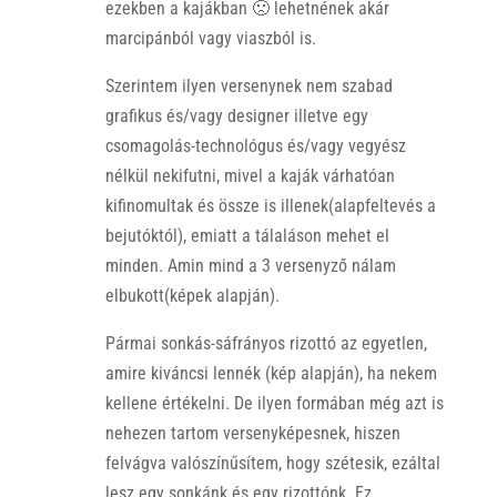
ezekben a kajákban 🙁 lehetnének akár
marcipánból vagy viaszból is.
Szerintem ilyen versenynek nem szabad
grafikus és/vagy designer illetve egy
csomagolás-technológus és/vagy vegyész
nélkül nekifutni, mivel a kaják várhatóan
kifinomultak és össze is illenek(alapfeltevés a
bejutóktól), emiatt a tálaláson mehet el
minden. Amin mind a 3 versenyző nálam
elbukott(képek alapján).
Pármai sonkás-sáfrányos rizottó az egyetlen,
amire kiváncsi lennék (kép alapján), ha nekem
kellene értékelni. De ilyen formában még azt is
nehezen tartom versenyképesnek, hiszen
felvágva valószínűsítem, hogy szétesik, ezáltal
lesz egy sonkánk és egy rizottónk. Ez