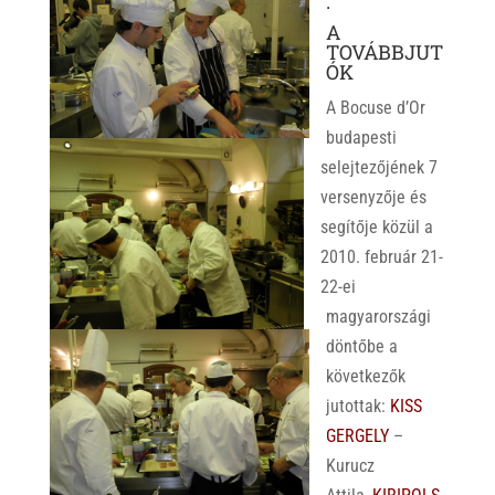
.
A
TOVÁBBJUT
ÓK
A Bocuse d’Or
budapesti
selejtezőjének 7
versenyzője és
segítője közül a
2010. február 21-
22-ei
magyarországi
döntőbe a
következők
jutottak:
KISS
GERGELY
–
Kurucz