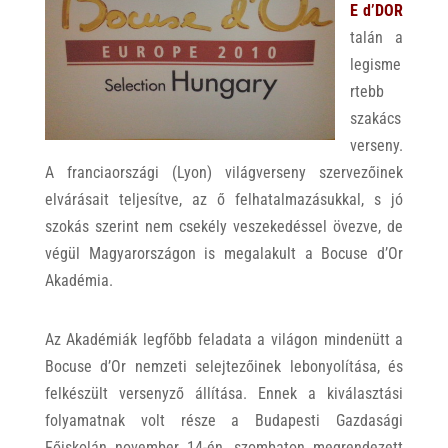
E d’DOR
talán a
legisme
rtebb
szakács
verseny.
A franciaországi (Lyon) világverseny szervezőinek
elvárásait teljesítve, az ő felhatalmazásukkal, s jó
szokás szerint nem csekély veszekedéssel övezve, de
végül Magyarországon is megalakult a Bocuse d’Or
Akadémia.
Az Akadémiák legfőbb feladata a világon mindenütt a
Bocuse d’Or nemzeti selejtezőinek lebonyolítása, és
felkészült versenyző állítása. Ennek a kiválasztási
folyamatnak volt része a Budapesti Gazdasági
Főiskolán november 14-én, szombaton megrendezett