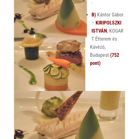
.
B)
Kántor Gábor
–
KIRIPOLSZKI
ISTVÁN
, KOGAR
T Étterem és
Kávézó,
Budapest
(752
pont)