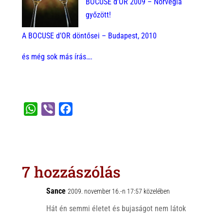
BOCUSE d’OR 2009 – Norvégia
győzött!
A BOCUSE d’OR döntősei – Budapest, 2010
és még sok más írás….
W
V
F
h
i
a
a
b
c
t
e
e
s
r
b
7 hozzászólás
A
o
p
o
Sance
2009. november 16.-n 17:57 közelében
p
k
Hát én semmi életet és bujaságot nem látok