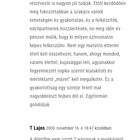
résztvevői is nagyon jól tudják. Ettől kezdődően
még fokozottabban a szakács valódi
tehetségén és gyakorlatán, és a felkészítők,
edzőpartnerek hozzáértésén, no meg időn és
pénzen múlik, hogy ki milyen színvonalon
képes felkészülni. Nem egy mutatós éttermi
ételt kell összehozni, hanem, ahogy mondod,
valami élettel, bujasággal teli, ugyanakkor
fegyelmezett logika szerint kialakított és
mértéktartó „művet” kell megalkotni. Ez a
gyakorlottság egy szintje felett már
nagyobbrészt fejben döl el. Egyformán
gondoljuk.
T Lajos
2009. november 16.-n 18:47 közelében
A döntőbe nem jutott 2 párosnak a munkájáról