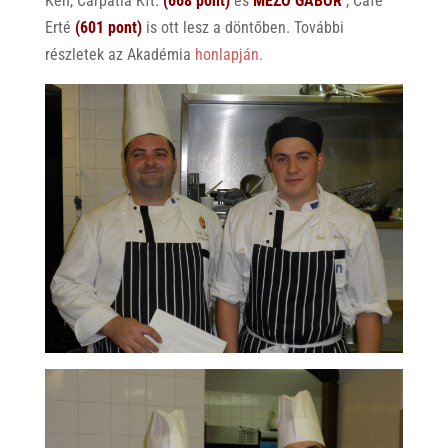
Ken, Carpatia Kft.
(668 pont)
és
MEZŐ GÁBOR
, Café
Erté
(601 pont)
is ott lesz a döntőben. További
részletek az Akadémia
honlapján.