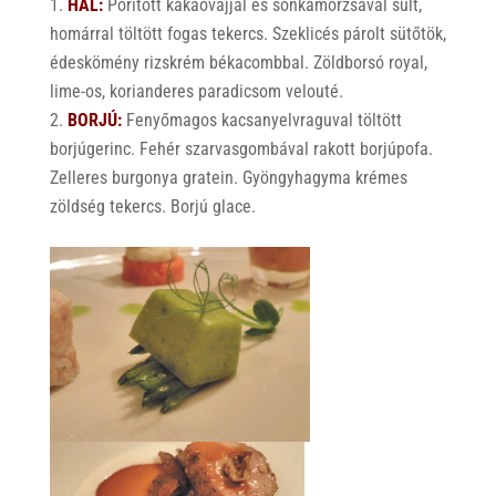
HAL:
Porított kakaóvajjal és sonkamorzsával sült,
homárral töltött fogas tekercs. Szeklicés párolt sütőtök,
édeskömény rizskrém békacombbal. Zöldborsó royal,
lime-os, korianderes paradicsom velouté.
BORJÚ:
Fenyőmagos kacsanyelvraguval töltött
borjúgerinc. Fehér szarvasgombával rakott borjúpofa.
Zelleres burgonya gratein. Gyöngyhagyma krémes
zöldség tekercs. Borjú glace.