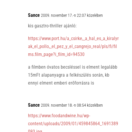
Sance
2009. november 17.-n 22:07 közelében
kis gasztro-thriller ajánló:
https://www.port.hu/a_csirke,_a_hal_es_a_kiralyr
ak_el_pollo,_el_pez_y_el_cangrejo_real/pls/fi/fil
ms.film_page?i_film_id=94530
a filmben óvatos becsléssel is elment legalább
15mFt alapanyagra a felkészülés során, kb
ennyi elment emberi erőforrásra is
Sance
2009. november 18.-n 08:54 közelében
https://www.foodandwine.hu/wp-
content/uploads/2009/01/459845864_1691389
093.jpg