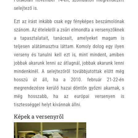
selejtező is.
Ezt az írást inkább csak egy fényképes beszámolónak
szánom. Az ételekről a zsűri elmondta a versenyzőknek
a tapasztalatait, tanácsait, amelyeket magam is
teljesen alátámasztva láttam. Komoly dolog egy ilyen
verseny és tanulni kell ezt is, mint mindent, amiben
jobbak akarunk lenni az átlagnál, jobbak akarunk lenni
mindenkinél. A selejtezőről továbbjutottak elött még
hosszú út áll, ha a 2010. február 21-22-én
megrendezésre kerülő hazai döntőn győzni akarnak, s
még hosszabb, ha az európai versenyen is
tisztességgel helyt kívánnak állni.
Képek a versenyről