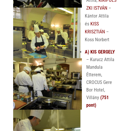
Attila,
KIRIPOLS
ZKI ISTVÁN
–
Kántor Attila
és
KISS
KRISZTIÁN
–
Koss Norbert
A) KIS GERGELY
– Kurucz Attila
Mandula
Étterem,
CROCUS Gere
Bor Hotel,
Villány
(751
pont)