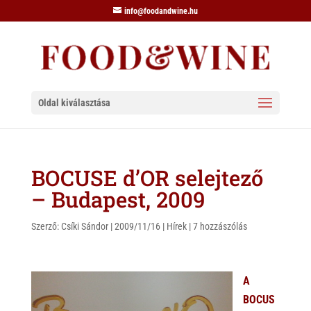
info@foodandwine.hu
Oldal kiválasztása
BOCUSE d’OR selejtező
– Budapest, 2009
Szerző:
Csíki Sándor
|
2009/11/16
|
Hírek
|
7 hozzászólás
A
BOCUS