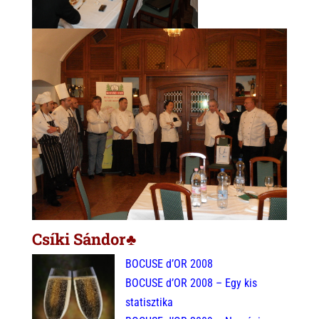
Csíki Sándor♣
BOCUSE d’OR 2008
BOCUSE d’OR 2008 – Egy kis
statisztika