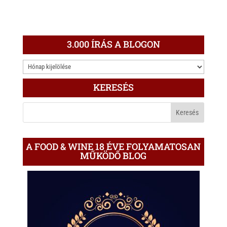
3.000 ÍRÁS A BLOGON
3.000
ÍRÁS
KERESÉS
A
BLOGON
A FOOD & WINE 18 ÉVE FOLYAMATOSAN
MŰKÖDŐ BLOG