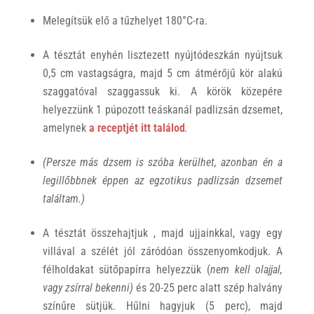
Melegítsük elő a tűzhelyet 180°C-ra.
A tésztát enyhén lisztezett nyújtódeszkán nyújtsuk
0,5 cm vastagságra, majd 5 cm átmérőjű kör alakú
szaggatóval szaggassuk ki. A körök közepére
helyezzünk 1 púpozott teáskanál padlizsán dzsemet,
amelynek
a receptjét itt találod
.
(Persze más dzsem is szóba kerülhet, azonban én a
legillőbbnek éppen az egzotikus padlizsán dzsemet
találtam.)
A tésztát összehajtjuk , majd ujjainkkal, vagy egy
villával a szélét jól záródóan összenyomkodjuk. A
félholdakat sütőpapírra helyezzük (
nem kell olajjal,
vagy zsírral bekenni)
és 20-25 perc alatt szép halvány
színűre sütjük. Hűlni hagyjuk (5 perc), majd