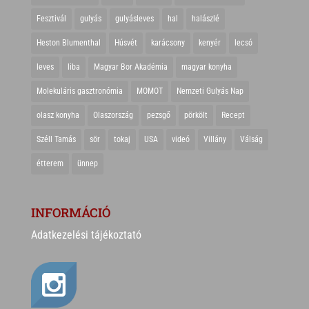
Fesztivál
gulyás
gulyásleves
hal
halászlé
Heston Blumenthal
Húsvét
karácsony
kenyér
lecsó
leves
liba
Magyar Bor Akadémia
magyar konyha
Molekuláris gasztronómia
MOMOT
Nemzeti Gulyás Nap
olasz konyha
Olaszország
pezsgő
pörkölt
Recept
Széll Tamás
sör
tokaj
USA
videó
Villány
Válság
étterem
ünnep
INFORMÁCIÓ
Adatkezelési tájékoztató