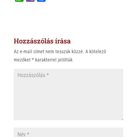
h
i
a
a
b
c
t
e
e
s
r
b
Hozzászólás írása
A
o
p
o
Az e-mail címet nem tesszük közzé.
A kötelező
p
k
mezőket
*
karakterrel jelöltük