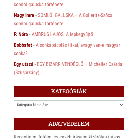
somlói galuska története
Nagy Imre
-
SOMLÓI GALUSKA – A Gollerits-Szőcs
somlói galuska története
P. Nóra
-
AMBRUS LAJOS: A lepkegyűjtő
Bobbafet
-
A sonkapácolás titkai, avagy van-e magyar
sonka?
Egy utazó
-
EGY BIZARR VENDÉGLŐ – Micheller Csárda
(Szilsárkány)
KATEGÓRIÁK
KATEGÓRIÁK
ADATVÉDELEM
Receptjeim, fotóim, és egyéb írásaim kizárólag írásos