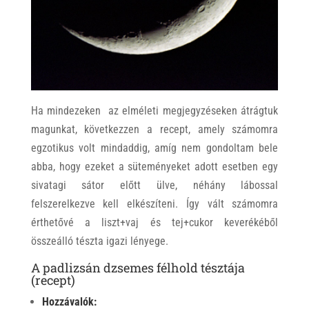
Ha mindezeken az elméleti megjegyzéseken átrágtuk
magunkat, következzen a recept, amely számomra
egzotikus volt mindaddig, amíg nem gondoltam bele
abba, hogy ezeket a süteményeket adott esetben egy
sivatagi sátor előtt ülve, néhány lábossal
felszerelkezve kell elkészíteni. Így vált számomra
érthetővé a liszt+vaj és tej+cukor keverékéből
összeálló tészta igazi lényege.
A padlizsán dzsemes félhold tésztája
(recept)
Hozzávalók: