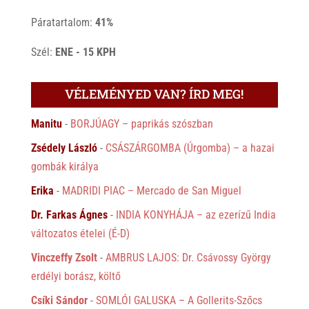
Páratartalom:
41%
Szél:
ENE - 15 KPH
VÉLEMÉNYED VAN? ÍRD MEG!
Manitu
-
BORJÚAGY – paprikás szószban
Zsédely László
-
CSÁSZÁRGOMBA (Úrgomba) – a hazai
gombák királya
Erika
-
MADRIDI PIAC – Mercado de San Miguel
Dr. Farkas Ágnes
-
INDIA KONYHÁJA – az ezerízű India
változatos ételei (É-D)
Vinczeffy Zsolt
-
AMBRUS LAJOS: Dr. Csávossy György
erdélyi borász, költő
Csíki Sándor
-
SOMLÓI GALUSKA – A Gollerits-Szőcs