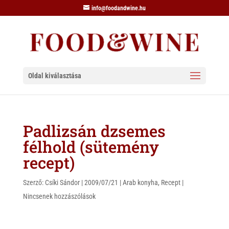
info@foodandwine.hu
Oldal kiválasztása
Padlizsán dzsemes
félhold (sütemény
recept)
Szerző:
Csíki Sándor
|
2009/07/21
|
Arab konyha
,
Recept
|
Nincsenek hozzászólások