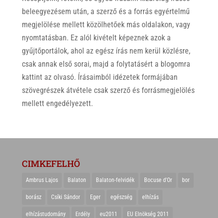
beleegyezésem után, a szerző és a forrás egyértelmű
megjelölése mellett közölhetőek más oldalakon, vagy
nyomtatásban. Ez alól kivételt képeznek azok a
gyűjtőportálok, ahol az egész írás nem kerül közlésre,
csak annak első sorai, majd a folytatásért a blogomra
kattint az olvasó. Írásaimból idézetek formájában
szövegrészek átvétele csak szerző és forrásmegjelölés
mellett engedélyezett.
CIMKEFELHŐ
Ambrus Lajos
Balaton
Balaton-felvidék
Bocuse d'Or
bor
borász
Csíki Sándor
Eger
egészség
elhízás
elhízástudomány
Erdély
eu2011
EU Elnökség 2011