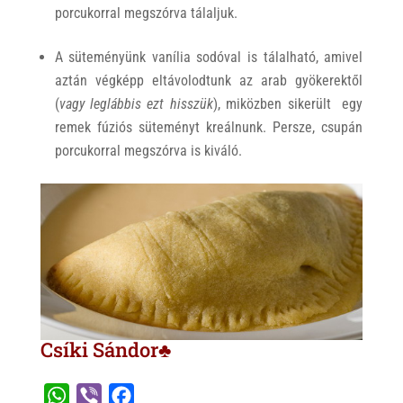
porcukorral megszórva tálaljuk.
A süteményünk vanília sodóval is tálalható, amivel
aztán végképp eltávolodtunk az arab gyökerektől
(
vagy leglábbis ezt hisszük
), miközben sikerült egy
remek fúziós süteményt kreálnunk. Persze, csupán
porcukorral megszórva is kiváló.
Csíki Sándor♣
W
V
F