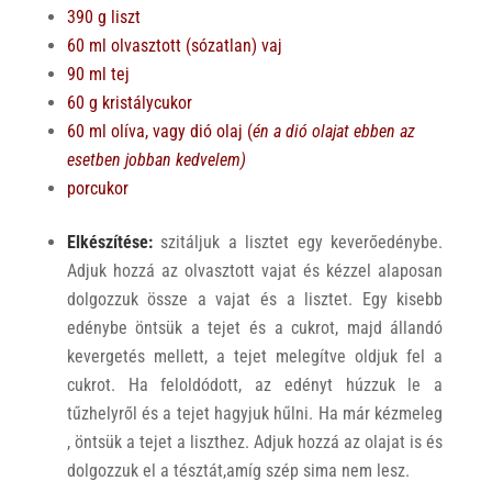
390 g liszt
60 ml olvasztott (sózatlan) vaj
90 ml tej
60 g kristálycukor
60 ml olíva, vagy dió olaj (
én a dió olajat ebben az
esetben jobban kedvelem)
porcukor
Elkészítése:
szitáljuk a lisztet egy keverőedénybe.
Adjuk hozzá az olvasztott vajat és kézzel alaposan
dolgozzuk össze a vajat és a lisztet. Egy kisebb
edénybe öntsük a tejet és a cukrot, majd állandó
kevergetés mellett, a tejet melegítve oldjuk fel a
cukrot. Ha feloldódott, az edényt húzzuk le a
tűzhelyről és a tejet hagyjuk hűlni. Ha már kézmeleg
, öntsük a tejet a liszthez. Adjuk hozzá az olajat is és
dolgozzuk el a tésztát,amíg szép sima nem lesz.