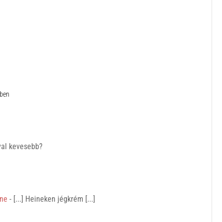
ében
ával kevesebb?
ine
- [...] Heineken jégkrém [...]