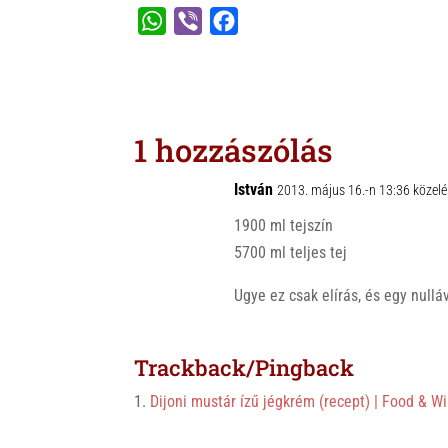
W
V
F
h
i
a
a
b
c
t
e
e
s
r
b
1 hozzászólás
A
o
p
o
István
2013. május 16.-n 13:36 közel
p
k
1900 ml tejszín
5700 ml teljes tej
Ugye ez csak elírás, és egy null
Trackback/Pingback
Dijoni mustár ízű jégkrém (recept) | Food & W