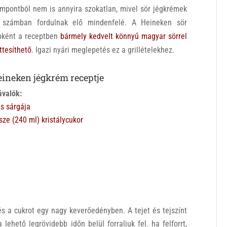
mpontból nem is annyira szokatlan, mivel sör jégkrémek
 számban fordulnak elő mindenfelé. A Heineken sör
bként a receptben
bármely kedvelt könnyű magyar sörrel
ttesíthető
. Igazi nyári meglepetés ez a grillételekhez.
eineken jégkrém receptje
ávalók:
ás sárgája
sze (240 ml) kristálycukor
és a cukrot egy nagy keverőedényben. A tejet és tejszínt
ehető legrövidebb időn belül forraljuk fel. ha felforrt,