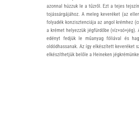
azonnal húzzuk le a tűzről. Ezt a tejes tejszí
tojássárgájához. A meleg keveréket (az ell
folyadék konzisztenciája az angol krémhez (c
a krémet helyezzük jégfürdőbe (víz+só+jég). 
edényt fedjük le műanyag fóliával és hag
oldódhassanak. Az így elkészített keveréket sz
elkészíthetjük belőle a Heineken jégkrémünke