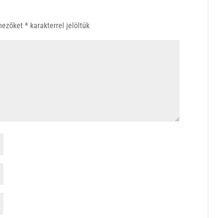
 mezőket
*
karakterrel jelöltük