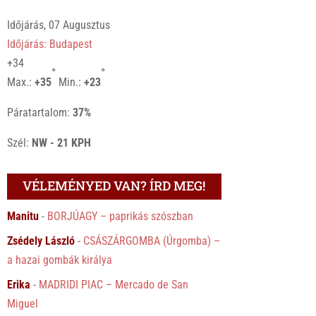
Időjárás, 07 Augusztus
Időjárás: Budapest
+
34
°
°
Max.:
+
35
Min.:
+
23
Páratartalom:
37%
Szél:
NW - 21 KPH
VÉLEMÉNYED VAN? ÍRD MEG!
Manitu
-
BORJÚAGY – paprikás szószban
Zsédely László
-
CSÁSZÁRGOMBA (Úrgomba) –
a hazai gombák királya
Erika
-
MADRIDI PIAC – Mercado de San
Miguel