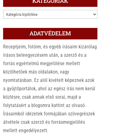
KATEGÓRIÁK
KATEGÓRIÁK
ADATVÉDELEM
Receptjeim, fotóim, és egyéb írásaim kizárólag
írásos beleegyezésem után, a szerző és a
forrás egyértelmű megjelölése mellett
közölhetőek más oldalakon, vagy
nyomtatásban. Ez alól kivételt képeznek azok
a gyűjtőportálok, ahol az egész írás nem kerül
közlésre, csak annak első sorai, majd a
folytatásért a blogomra kattint az olvasó.
Írásaimból idézetek formájában szövegrészek
átvétele csak szerző és forrásmegjelölés
mellett engedélyezett.