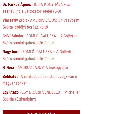
Dr. Farkas Ágnes
-
INDIA KONYHÁJA – az
ezerízű India változatos ételei (É-D)
Vinczeffy Zsolt
-
AMBRUS LAJOS: Dr. Csávossy
György erdélyi borász, költő
Csíki Sándor
-
SOMLÓI GALUSKA – A Gollerits-
Szőcs somlói galuska története
Nagy Imre
-
SOMLÓI GALUSKA – A Gollerits-
Szőcs somlói galuska története
P. Nóra
-
AMBRUS LAJOS: A lepkegyűjtő
Bobbafet
-
A sonkapácolás titkai, avagy van-e
magyar sonka?
Egy utazó
-
EGY BIZARR VENDÉGLŐ – Micheller
Csárda (Szilsárkány)