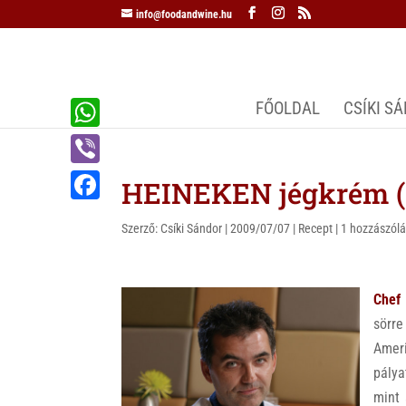
info@foodandwine.hu
FŐOLDAL
CSÍKI S
W
h
V
HEINEKEN jégkrém (
a
i
F
t
Szerző:
Csíki Sándor
|
2009/07/07
|
Recept
|
1 hozzászól
b
a
s
e
c
A
r
Chef
e
p
sörre
b
p
Amer
o
pálya
o
mint 