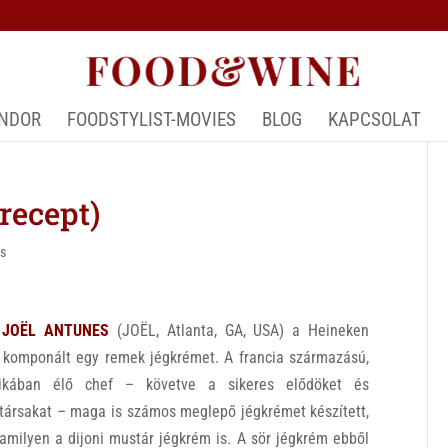
ÁNDOR
FOODSTYLIST-MOVIES
BLOG
KAPCSOLAT
recept)
ás
 JOËL ANTUNES
(JOËL, Atlanta, GA, USA) a Heineken
 komponált egy remek jégkrémet. A francia származású,
ikában élő chef – követve a sikeres elődöket és
társakat – maga is számos meglepő jégkrémet készített,
amilyen a dijoni mustár jégkrém is. A sör jégkrém ebből