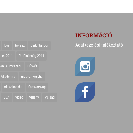
INFORMÁCIÓ
Adatkezelési tájékoztató
bor
borász
Csíki Sándor
eu2011
EU Elnökség 2011
ton Blumenthal
Húsvét
r Akadémia
magyar konyha
olasz konyha
Olaszország
USA
videó
Villány
Válság