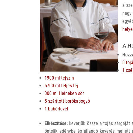
k
a sze
nagy
egyé
helye
A H
Hozz
8 toj
1 csé
1900 ml tejszín
5700 ml teljes tej
300 ml Heineken sör
5 szárított borókabogyó
1 babérlevél
Elkészítése:
keverjük össze a tojás sárgáját 
öntsük edénybe és állandó keverés mellett a l