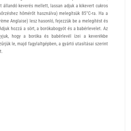
nt állandó keverés mellett, lassan adjuk a kikevert cukros
enőrzéshez hőmérőt használva) melegítsük 85°C-ra. Ha a
rème Anglaise) lesz hasonló, fejezzük be a melegítést és
Adjuk hozzá a sört, a borókabogyót és a babérlevelet. Az
yjuk, hogy a boróka és babérlevél ízei a keverékbe
űrjük le, majd fagylaltgépben, a gyártó utasításai szerint
t.