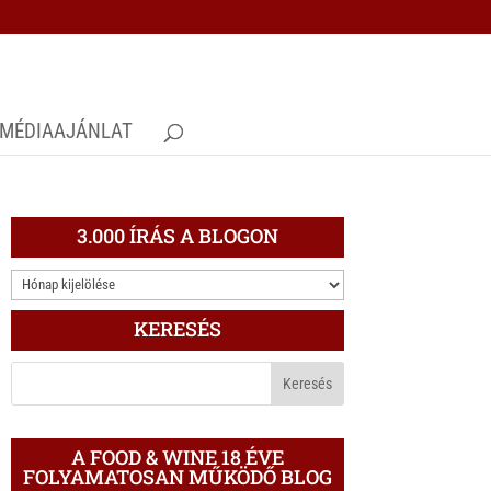
MÉDIAAJÁNLAT
3.000 ÍRÁS A BLOGON
3.000
ÍRÁS
KERESÉS
A
BLOGON
A FOOD & WINE 18 ÉVE
FOLYAMATOSAN MŰKÖDŐ BLOG