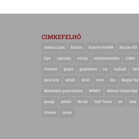
CIMKEFELHŐ
Ambrus Lajos
Balaton
Balaton-felvidék
Bocuse d'Or
Eger
egészség
elhízás
elhízástudomány
Erdély
Fesztivál
gulyás
gulyásleves
hal
halászlé
Hes
karácsony
kenyér
lecsó
leves
liba
Magyar Bo
Molekuláris gasztronómia
MOMOT
Nemzeti Gulyás Nap
pezsgő
pörkölt
Recept
Széll Tamás
sör
tokaj
étterem
ünnep