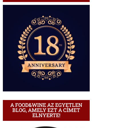
A FOOD&WINE AZ EGYETLEN
BLOG, AMELY EZT A CÍMET
ELNYERTE!