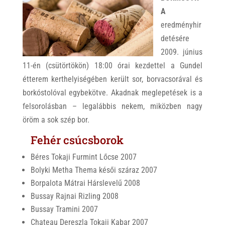
A
eredményhir
detésére
2009. június
11-én (csütörtökön) 18:00 órai kezdettel a Gundel
étterem kerthelyiségében került sor, borvacsorával és
borkóstolóval egybekötve. Akadnak meglepetések is a
felsorolásban – legalábbis nekem, miközben nagy
öröm a sok szép bor.
Fehér csúcsborok
Béres Tokaji Furmint Lőcse 2007
Bolyki Metha Thema késői száraz 2007
Borpalota Mátrai Hárslevelű 2008
Bussay Rajnai Rizling 2008
Bussay Tramini 2007
Chateau Dereszla Tokaji Kabar 2007