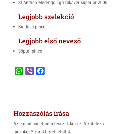
St Andrea Merengő Egri Bikavér superior 2006
Legjobb szelekció
Bujdosó pince
Legjobb első nevező
Söptei pince
W
V
F
h
i
a
a
b
c
t
e
e
s
r
b
Hozzászólás írása
A
o
p
o
Az e-mail címet nem tesszük közzé.
A kötelező
p
k
mezőket
*
karakterrel jelöltük