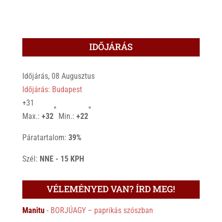
IDŐJÁRÁS
Időjárás, 08 Augusztus
Időjárás: Budapest
+
31
°
°
Max.:
+
32
Min.:
+
22
Páratartalom:
39%
Szél:
NNE - 15 KPH
VÉLEMÉNYED VAN? ÍRD MEG!
Manitu
-
BORJÚAGY – paprikás szószban