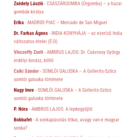
Zsédely László
-
CSÁSZÁRGOMBA (Úrgomba) – a hazai
gombák királya
Erika
-
MADRIDI PIAC – Mercado de San Miguel
Dr. Farkas Ágnes
-
INDIA KONYHÁJA – az ezerízű India
változatos ételei (É-D)
Vinczeffy Zsolt
-
AMBRUS LAJOS: Dr. Csávossy György
erdélyi borász, költő
Csíki Sándor
-
SOMLÓI GALUSKA – A Gollerits-Szőcs
somlói galuska története
Nagy Imre
-
SOMLÓI GALUSKA – A Gollerits-Szőcs
somlói galuska története
P. Nóra
-
AMBRUS LAJOS: A lepkegyűjtő
Bobbafet
-
A sonkapácolás titkai, avagy van-e magyar
sonka?