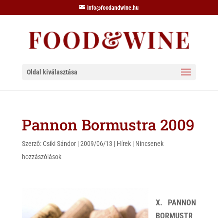
info@foodandwine.hu
Oldal kiválasztása
Pannon Bormustra 2009
Szerző:
Csíki Sándor
|
2009/06/13
|
Hírek
|
Nincsenek
hozzászólások
X. PANNON
BORMUSTR