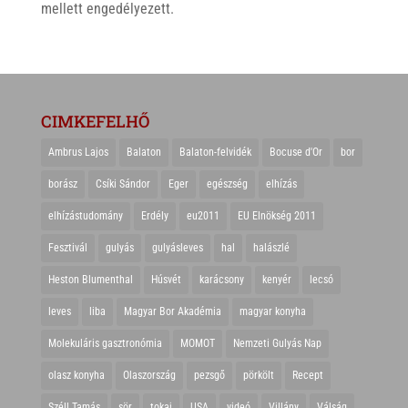
mellett engedélyezett.
CIMKEFELHŐ
Ambrus Lajos
Balaton
Balaton-felvidék
Bocuse d'Or
bor
borász
Csíki Sándor
Eger
egészség
elhízás
elhízástudomány
Erdély
eu2011
EU Elnökség 2011
Fesztivál
gulyás
gulyásleves
hal
halászlé
Heston Blumenthal
Húsvét
karácsony
kenyér
lecsó
leves
liba
Magyar Bor Akadémia
magyar konyha
Molekuláris gasztronómia
MOMOT
Nemzeti Gulyás Nap
olasz konyha
Olaszország
pezsgő
pörkölt
Recept
Széll Tamás
sör
tokaj
USA
videó
Villány
Válság