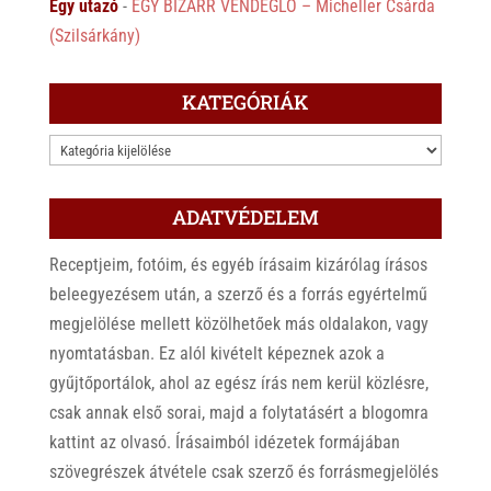
Egy utazó
-
EGY BIZARR VENDÉGLŐ – Micheller Csárda
(Szilsárkány)
KATEGÓRIÁK
KATEGÓRIÁK
ADATVÉDELEM
Receptjeim, fotóim, és egyéb írásaim kizárólag írásos
beleegyezésem után, a szerző és a forrás egyértelmű
megjelölése mellett közölhetőek más oldalakon, vagy
nyomtatásban. Ez alól kivételt képeznek azok a
gyűjtőportálok, ahol az egész írás nem kerül közlésre,
csak annak első sorai, majd a folytatásért a blogomra
kattint az olvasó. Írásaimból idézetek formájában
szövegrészek átvétele csak szerző és forrásmegjelölés