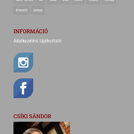
étterem
ünnep
INFORMÁCIÓ
Adatkezelési tájékoztató
CSÍKI SÁNDOR