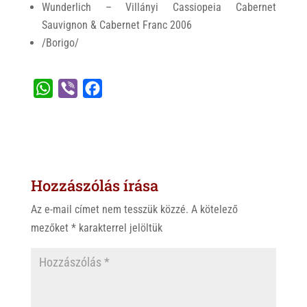
Wunderlich – Villányi Cassiopeia Cabernet
Sauvignon & Cabernet Franc 2006
/Borigo/
W
V
F
h
i
a
a
b
c
t
e
e
s
r
b
Hozzászólás írása
A
o
p
o
Az e-mail címet nem tesszük közzé.
A kötelező
p
k
mezőket
*
karakterrel jelöltük