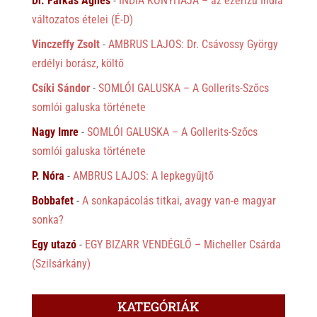
Dr. Farkas Ágnes
-
INDIA KONYHÁJA – az ezerízű India
változatos ételei (É-D)
Vinczeffy Zsolt
-
AMBRUS LAJOS: Dr. Csávossy György
erdélyi borász, költő
Csíki Sándor
-
SOMLÓI GALUSKA – A Gollerits-Szőcs
somlói galuska története
Nagy Imre
-
SOMLÓI GALUSKA – A Gollerits-Szőcs
somlói galuska története
P. Nóra
-
AMBRUS LAJOS: A lepkegyűjtő
Bobbafet
-
A sonkapácolás titkai, avagy van-e magyar
sonka?
Egy utazó
-
EGY BIZARR VENDÉGLŐ – Micheller Csárda
(Szilsárkány)
KATEGÓRIÁK