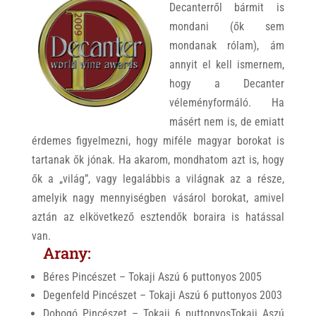
Decanterről bármit is
mondani (ők sem
mondanak rólam), ám
annyit el kell ismernem,
hogy a Decanter
véleményformáló. Ha
másért nem is, de emiatt
érdemes figyelmezni, hogy miféle magyar borokat is
tartanak ők jónak. Ha akarom, mondhatom azt is, hogy
ők a „világ”, vagy legalábbis a világnak az a része,
amelyik nagy mennyiségben vásárol borokat, amivel
aztán az elkövetkező esztendők boraira is hatással
van.
Arany:
Béres Pincészet – Tokaji Aszú 6 puttonyos 2005
Degenfeld Pincészet – Tokaji Aszú 6 puttonyos 2003
Dobogó Pincészet – Tokaji 6 puttonyosTokaji Aszú