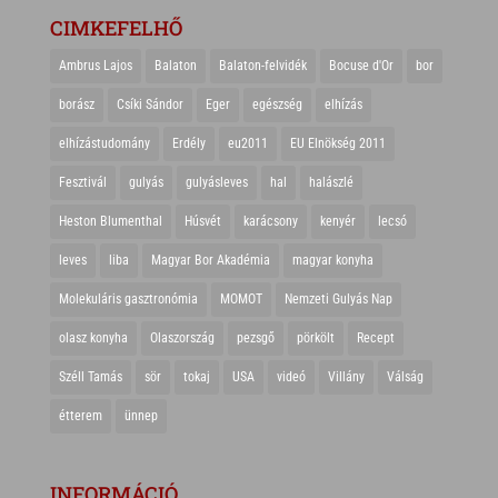
CIMKEFELHŐ
Ambrus Lajos
Balaton
Balaton-felvidék
Bocuse d'Or
bor
borász
Csíki Sándor
Eger
egészség
elhízás
elhízástudomány
Erdély
eu2011
EU Elnökség 2011
Fesztivál
gulyás
gulyásleves
hal
halászlé
Heston Blumenthal
Húsvét
karácsony
kenyér
lecsó
leves
liba
Magyar Bor Akadémia
magyar konyha
Molekuláris gasztronómia
MOMOT
Nemzeti Gulyás Nap
olasz konyha
Olaszország
pezsgő
pörkölt
Recept
Széll Tamás
sör
tokaj
USA
videó
Villány
Válság
étterem
ünnep
INFORMÁCIÓ