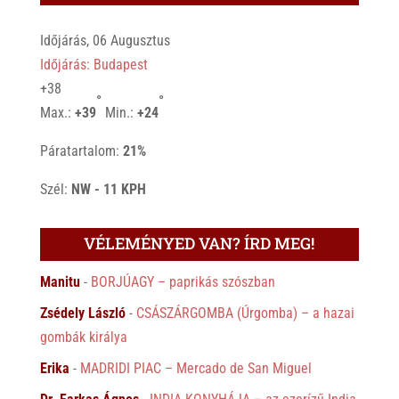
Időjárás, 06 Augusztus
Időjárás: Budapest
+
38
°
°
Max.:
+
39
Min.:
+
24
Páratartalom:
21%
Szél:
NW - 11 KPH
VÉLEMÉNYED VAN? ÍRD MEG!
Manitu
-
BORJÚAGY – paprikás szószban
Zsédely László
-
CSÁSZÁRGOMBA (Úrgomba) – a hazai
gombák királya
Erika
-
MADRIDI PIAC – Mercado de San Miguel