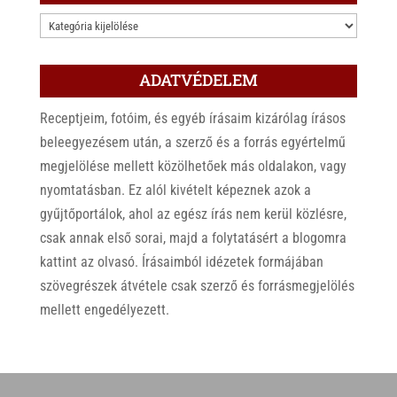
KATEGÓRIÁK
ADATVÉDELEM
Receptjeim, fotóim, és egyéb írásaim kizárólag írásos
beleegyezésem után, a szerző és a forrás egyértelmű
megjelölése mellett közölhetőek más oldalakon, vagy
nyomtatásban. Ez alól kivételt képeznek azok a
gyűjtőportálok, ahol az egész írás nem kerül közlésre,
csak annak első sorai, majd a folytatásért a blogomra
kattint az olvasó. Írásaimból idézetek formájában
szövegrészek átvétele csak szerző és forrásmegjelölés
mellett engedélyezett.