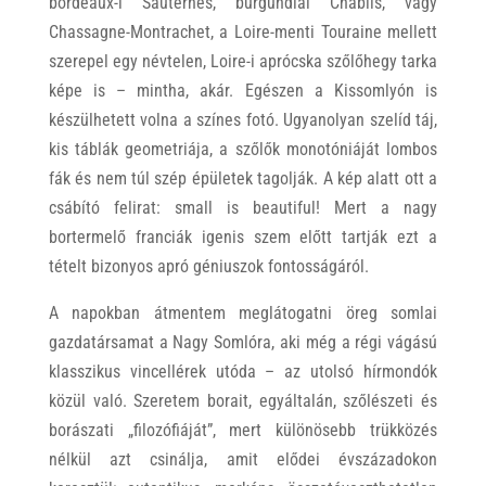
bordeaux-i Sauternes, burgundiai Chablis, vagy
Chassagne-Montrachet, a Loire-menti Touraine mellett
szerepel egy névtelen, Loire-i aprócska szőlőhegy tarka
képe is – mintha, akár. Egészen a Kissomlyón is
készülhetett volna a színes fotó. Ugyanolyan szelíd táj,
kis táblák geometriája, a szőlők monotóniáját lombos
fák és nem túl szép épületek tagolják. A kép alatt ott a
csábító felirat: small is beautiful! Mert a nagy
bortermelő franciák igenis szem előtt tartják ezt a
tételt bizonyos apró géniuszok fontosságáról.
A napokban átmentem meglátogatni öreg somlai
gazdatársamat a Nagy Somlóra, aki még a régi vágású
klasszikus vincellérek utóda – az utolsó hírmondók
közül való. Szeretem borait, egyáltalán, szőlészeti és
borászati „filozófiáját”, mert különösebb trükközés
nélkül azt csinálja, amit elődei évszázadokon