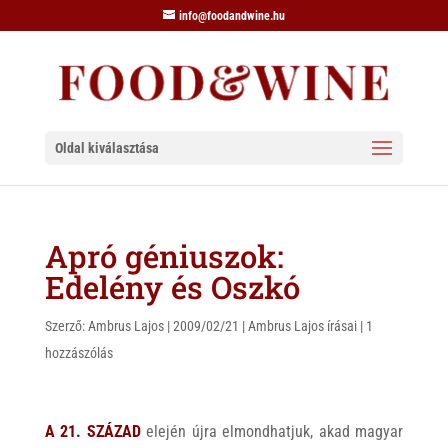
info@foodandwine.hu
Oldal kiválasztása
Apró géniuszok:
Edelény és Oszkó
Szerző:
Ambrus Lajos
|
2009/02/21
|
Ambrus Lajos írásai
|
1
hozzászólás
A 21. SZÁZAD
elején újra elmondhatjuk, akad magyar