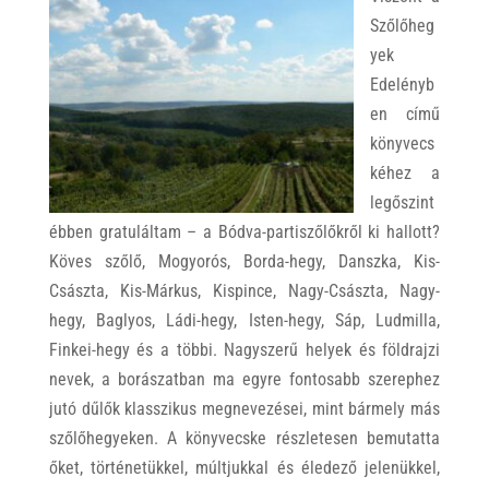
Szőlőheg
yek
Edelényb
en című
könyvecs
kéhez a
legőszint
ébben gratuláltam – a Bódva-partiszőlőkről ki hallott?
Köves szőlő, Mogyorós, Borda-hegy, Danszka, Kis-
Császta, Kis-Márkus, Kispince, Nagy-Császta, Nagy-
hegy, Baglyos, Ládi-hegy, Isten-hegy, Sáp, Ludmilla,
Finkei-hegy és a többi. Nagyszerű helyek és földrajzi
nevek, a borászatban ma egyre fontosabb szerephez
jutó dűlők klasszikus megnevezései, mint bármely más
szőlőhegyeken. A könyvecske részletesen bemutatta
őket, történetükkel, múltjukkal és éledező jelenükkel,