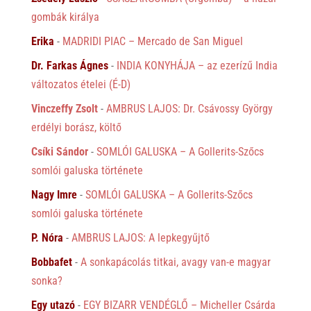
gombák királya
Erika
-
MADRIDI PIAC – Mercado de San Miguel
Dr. Farkas Ágnes
-
INDIA KONYHÁJA – az ezerízű India
változatos ételei (É-D)
Vinczeffy Zsolt
-
AMBRUS LAJOS: Dr. Csávossy György
erdélyi borász, költő
Csíki Sándor
-
SOMLÓI GALUSKA – A Gollerits-Szőcs
somlói galuska története
Nagy Imre
-
SOMLÓI GALUSKA – A Gollerits-Szőcs
somlói galuska története
P. Nóra
-
AMBRUS LAJOS: A lepkegyűjtő
Bobbafet
-
A sonkapácolás titkai, avagy van-e magyar
sonka?
Egy utazó
-
EGY BIZARR VENDÉGLŐ – Micheller Csárda