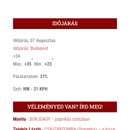
IDŐJÁRÁS
Időjárás, 07 Augusztus
Időjárás: Budapest
+
34
°
°
Max.:
+
35
Min.:
+
23
Páratartalom:
37%
Szél:
NW - 21 KPH
VÉLEMÉNYED VAN? ÍRD MEG!
Manitu
-
BORJÚAGY – paprikás szószban
Zsédely László
-
CSÁSZÁRGOMBA (Úrgomba) – a hazai