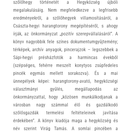
szőlőhegy történetét a Hegyközség újbóli
megalakulásáig. Nem megfeledkezve a legfrisebb
eredményekről, a szőlőhegyek villamosításáról, a
Császta-hegyi harangtorony megépítéséről, s ahogy
írják, az önkormányzat „pozitív szerepvállalásáról”. A
könyv nagyobbik fele színes dokumentumgyűjtemény;
térképek, archív anyagok, pincerajzok – legszebbek a
Sápi-hegyi présházfotók a harmincas évekből
(szépséges, fehérre meszelt konytyos zsúpfedeles
pincék egymás mellett sorakozva). És a mai
ünnepélyek képei: harangtorony-avató, hegyközségi
választmányi gyűlés, megállapodás az
önkormányzattal, hogy „közösen munkálkodjanak a
városban nagy számmal élő és gazdálkodó
szőlősgazdák termelési feltételeinek javítása
érdekében”. A könyv kiadója maga a hegyközség és
név szerint Virág Tamás. A somlai pincében a