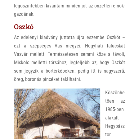
legőszintébben kívántam minden jót az önzetlen elnök-
gazdának.
Oszkó
Az edelényi kiadvány juttatta újra eszembe Oszkót –
ezt a szépséges Vas megyei, Hegyháti falucskát
Vasvár mellett. Természetesen semmi köze a távoli,
Miskolc melletti társához, legfeljebb az, hogy Oszkót
sem jegyzik a bortérképeken, pedig itt is nagyszerű,
öreg, boronás pincéket találhatni.
Köszönhe
tően az
1985-ben
alakult
Hegypász
tor