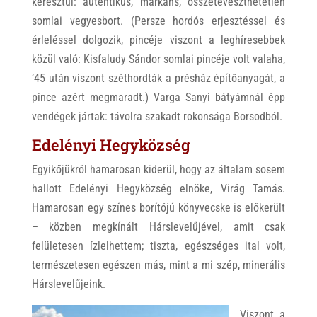
keresztül: autentikus, markáns, összetéveszthetetlen
somlai vegyesbort. (Persze hordós erjesztéssel és
érleléssel dolgozik, pincéje viszont a leghíresebbek
közül való: Kisfaludy Sándor somlai pincéje volt valaha,
’45 után viszont széthordták a présház építőanyagát, a
pince azért megmaradt.) Varga Sanyi bátyámnál épp
vendégek jártak: távolra szakadt rokonsága Borsodból.
Edelényi Hegyközség
Egyikőjükről hamarosan kiderül, hogy az általam sosem
hallott Edelényi Hegyközség elnöke, Virág Tamás.
Hamarosan egy színes borítójú könyvecske is előkerült
– közben megkínált Hárslevelűjével, amit csak
felületesen ízlelhettem; tiszta, egészséges ital volt,
természetesen egészen más, mint a mi szép, minerális
Hárslevelűjeink.
Viszont a