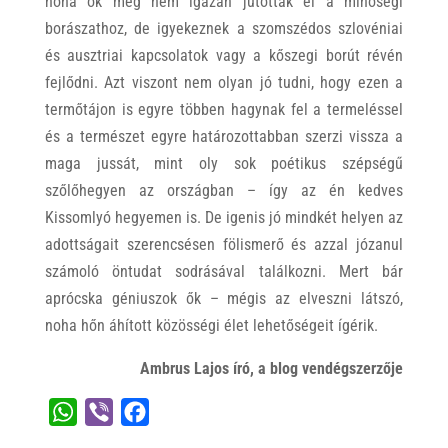
noha ők még nem igazán jutottak el a minőségi
borászathoz, de igyekeznek a szomszédos szlovéniai
és ausztriai kapcsolatok vagy a kőszegi borút révén
fejlődni. Azt viszont nem olyan jó tudni, hogy ezen a
termőtájon is egyre többen hagynak fel a termeléssel
és a természet egyre határozottabban szerzi vissza a
maga jussát, mint oly sok poétikus szépségű
szőlőhegyen az országban – így az én kedves
Kissomlyó hegyemen is. De igenis jó mindkét helyen az
adottságait szerencsésen fölismerő és azzal józanul
számoló öntudat sodrásával találkozni. Mert bár
aprócska géniuszok ők – mégis az elveszni látszó,
noha hőn áhított közösségi élet lehetőségeit ígérik.
Ambrus Lajos író, a blog vendégszerzője
W
V
F
h
i
a