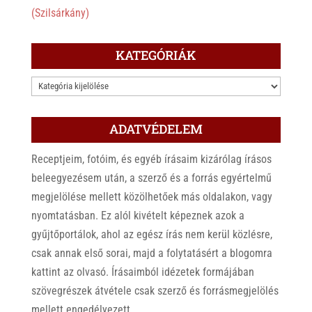
(Szilsárkány)
KATEGÓRIÁK
KATEGÓRIÁK
ADATVÉDELEM
Receptjeim, fotóim, és egyéb írásaim kizárólag írásos
beleegyezésem után, a szerző és a forrás egyértelmű
megjelölése mellett közölhetőek más oldalakon, vagy
nyomtatásban. Ez alól kivételt képeznek azok a
gyűjtőportálok, ahol az egész írás nem kerül közlésre,
csak annak első sorai, majd a folytatásért a blogomra
kattint az olvasó. Írásaimból idézetek formájában
szövegrészek átvétele csak szerző és forrásmegjelölés
mellett engedélyezett.