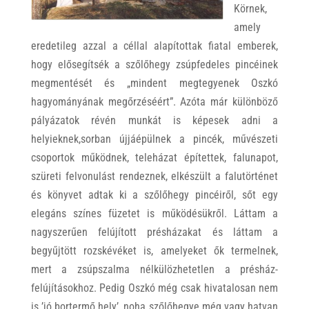
Körnek,
amely
eredetileg azzal a céllal alapítottak fiatal emberek,
hogy elősegítsék a szőlőhegy zsúpfedeles pincéinek
megmentését és „mindent megtegyenek Oszkó
hagyományának megőrzéséért”. Azóta már különböző
pályázatok révén munkát is képesek adni a
helyieknek,sorban újjáépülnek a pincék, művészeti
csoportok működnek, teleházat építettek, falunapot,
szüreti felvonulást rendeznek, elkészült a falutörténet
és könyvet adtak ki a szőlőhegy pincéiről, sőt egy
elegáns színes füzetet is működésükről. Láttam a
nagyszerűen felújított présházakat és láttam a
begyűjtött rozskévéket is, amelyeket ők termelnek,
mert a zsúpszalma nélkülözhetetlen a présház-
felújításokhoz. Pedig Oszkó még csak hivatalosan nem
is ’jó bortermő hely’, noha szőlőhegye még vagy hatvan