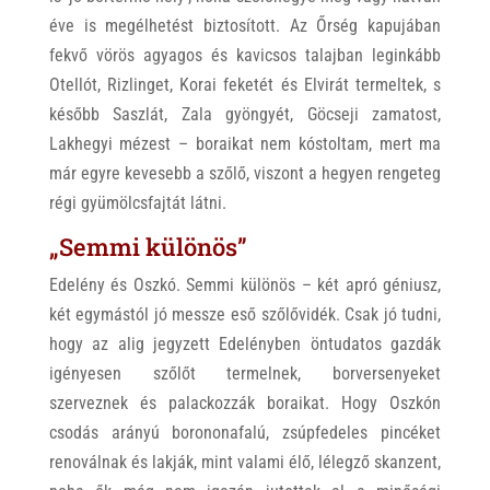
éve is megélhetést biztosított. Az Őrség kapujában
fekvő vörös agyagos és kavicsos talajban leginkább
Otellót, Rizlinget, Korai feketét és Elvirát termeltek, s
később Saszlát, Zala gyöngyét, Göcseji zamatost,
Lakhegyi mézest – boraikat nem kóstoltam, mert ma
már egyre kevesebb a szőlő, viszont a hegyen rengeteg
régi gyümölcsfajtát látni.
„Semmi különös”
Edelény és Oszkó. Semmi különös – két apró géniusz,
két egymástól jó messze eső szőlővidék. Csak jó tudni,
hogy az alig jegyzett Edelényben öntudatos gazdák
igényesen szőlőt termelnek, borversenyeket
szerveznek és palackozzák boraikat. Hogy Oszkón
csodás arányú borononafalú, zsúpfedeles pincéket
renoválnak és lakják, mint valami élő, lélegző skanzent,