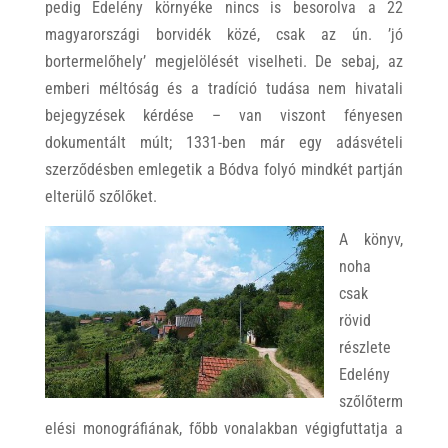
pedig Edelény környéke nincs is besorolva a 22
magyarországi borvidék közé, csak az ún. ’jó
bortermelőhely’ megjelölését viselheti. De sebaj, az
emberi méltóság és a tradíció tudása nem hivatali
bejegyzések kérdése – van viszont fényesen
dokumentált múlt; 1331-ben már egy adásvételi
szerződésben emlegetik a Bódva folyó mindkét partján
elterülő szőlőket.
A könyv,
noha
csak
rövid
részlete
Edelény
szőlőterm
elési monográfiának, főbb vonalakban végigfuttatja a