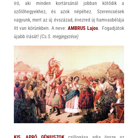
író, aki minden kortársánál jobban kötődik a
szőlőhegyekhez, és azok népéhez. Szerencsések
vagyunk, mert az új évszázad, évezred új hamvasbélája
itt van körünkben. A neve:
AMBRUS Lajos
. Fogadjátok
újabb írását!
(Cs.S. megjegyzése)
KIS, APRÓ GÉNIUSZOK
csillogása adja össze az