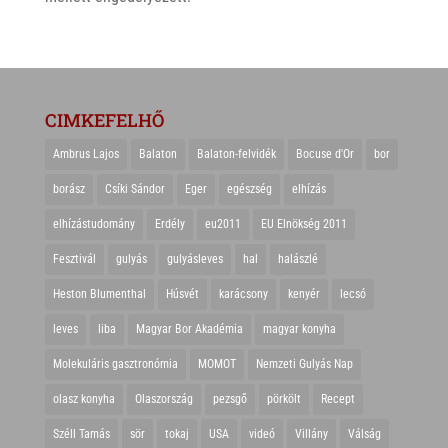
CIMKEFELHŐ
Ambrus Lajos
Balaton
Balaton-felvidék
Bocuse d'Or
bor
borász
Csíki Sándor
Eger
egészség
elhízás
elhízástudomány
Erdély
eu2011
EU Elnökség 2011
Fesztivál
gulyás
gulyásleves
hal
halászlé
Heston Blumenthal
Húsvét
karácsony
kenyér
lecsó
leves
liba
Magyar Bor Akadémia
magyar konyha
Molekuláris gasztronómia
MOMOT
Nemzeti Gulyás Nap
olasz konyha
Olaszország
pezsgő
pörkölt
Recept
Széll Tamás
sör
tokaj
USA
videó
Villány
Válság