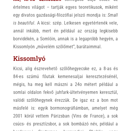
értelmes világot – tartják egyes teoretikusok, miként
egy divatos gazdasági-filozófiai jelszó mondja is:
Small
is beautiful
. A kicsi: szép. Lelkesen egyetértenék vele,
annál inkább, mert én például az ország legkisebb
borvidékén, a Somlóin, annak is a legapróbb hegyén, a
Kissomlyón „művelém szőlőmet”, barátaimmal.
Kissomlyó
Kicsi, alig észrevehető szőlőhegyecske ez, a 8-as és
84-es számú főutak kemenesaljai keresztezésénél,
mégis, ha meg kell mászni a 24o métert például a
somlai oldalon fekvő juhfark-ültetvényemen keresztül,
valódi szőlőhegynek érezzük. De igaz ez a bon mot
másfelé is: egyik bormonográfiámban, amelyet még
2001 körül vettem Párizsban (Vins de France), a sok
csúcs- és presztízsbor, a sok bombázó név, például a