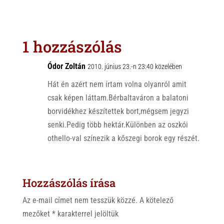
a
b
c
t
e
e
s
r
b
1 hozzászólás
A
o
p
o
Ódor Zoltán
2010. június 23.-n 23:40 közelében
p
k
Hát én azért nem írtam volna olyanról amit
csak képen láttam.Bérbaltaváron a balatoni
borvidékhez készítettek bort,mégsem jegyzi
senki.Pedig több hektár.Különben az oszkói
othello-val színezik a kőszegi borok egy részét.
Hozzászólás írása
Az e-mail címet nem tesszük közzé.
A kötelező
mezőket
*
karakterrel jelöltük