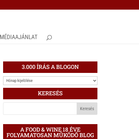
MÉDIAAJÁNLAT
3.000 ÍRÁS A BLOGON
3.000
ÍRÁS
KERESÉS
A
BLOGON
A FOOD & WINE 18 ÉVE
FOLYAMATOSAN MŰKÖDŐ BLOG