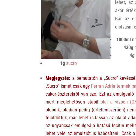
lehet, az 
akár érté
Bár az el
elolvasni 
1000ml
na
430g
o
4g
1g
sucro
Megjegyzés:
a bemutatón a „Sucro” kevéssé 
„Sucro” ismét csak egy
Ferran Adria termék m
cukor-észterekről van szó. Ezt az emulgeáló
mert meglehetősen stabil
olaj a vízben (O
oldódik, olajban pedig (értelemszerűen) nem
feloldottuk, már lehet is lassan az olajat a
az ugyancsak emulgeáló hatású lecitin mell
lehet vele az emulziót is habosítani. Csak a 