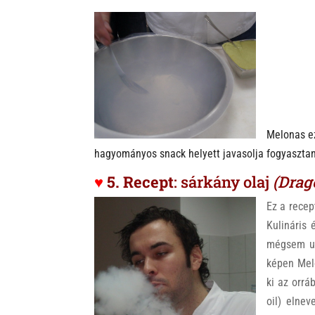
Melonas ez
hagyományos snack helyett javasolja fogyasztan
♥
5. Recept
: sárkány olaj
(Drago
Ez a recep
Kulináris 
mégsem ut
képen Melo
ki az orrá
oil) elne