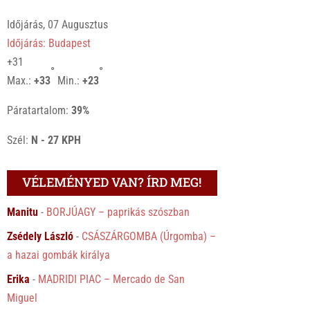
Időjárás, 07 Augusztus
Időjárás: Budapest
+
31
°
°
Max.:
+
33
Min.:
+
23
Páratartalom:
39%
Szél:
N - 27 KPH
VÉLEMÉNYED VAN? ÍRD MEG!
Manitu
-
BORJÚAGY – paprikás szószban
Zsédely László
-
CSÁSZÁRGOMBA (Úrgomba) –
a hazai gombák királya
Erika
-
MADRIDI PIAC – Mercado de San
Miguel