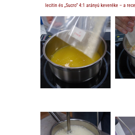
lecitin és „Sucro” 4:1 arányú keveréke – a re