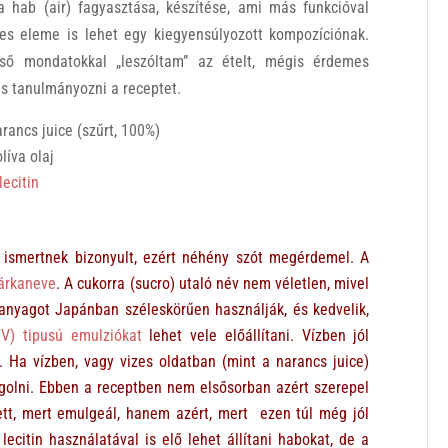
a hab (air) fagyasztása, készítése, ami más funkcióval
kes eleme is lehet egy kiegyensúlyozott kompozíciónak.
ső mondatokkal „leszóltam” az ételt, mégis érdemes
és tanulmányozni a receptet.
rancs juice (szűrt, 100%)
líva olaj
lecitin
ismertnek bizonyult, ezért néhény szót megérdemel. A
árkaneve
. A cukorra (sucro) utaló név nem véletlen, mivel
 anyagot Japánban széleskörűen használják, és kedvelik,
/V) tipusú emulziókat
lehet vele előállítani. Vízben jól
. Ha vízben, vagy vizes oldatban (mint a narancs juice)
dagolni. Ebben a receptben nem elsősorban azért szerepel
ett, mert emulgeál, hanem azért, mert ezen túl még jól
lecitin használatával is elő lehet állítani habokat, de a