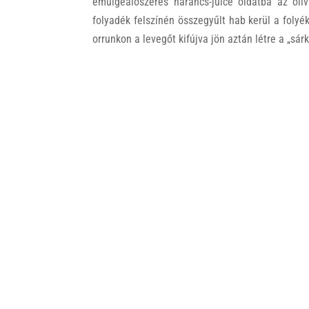
emulgeálószeres narancs-juice oldatba az olív
folyadék felszínén összegyűlt hab kerül a folyé
orrunkon a levegőt kifújva jön aztán létre a „sá