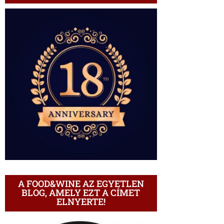
A FOOD&WINE AZ EGYETLEN
BLOG, AMELY EZT A CÍMET
ELNYERTE!