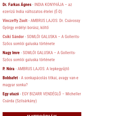
Dr. Farkas Ágnes
-
INDIA KONYHÁJA – az
ezerízű India változatos ételei (É-D)
Vinczeffy Zsolt
-
AMBRUS LAJOS: Dr. Csávossy
György erdélyi borász, költő
Csíki Sándor
-
SOMLÓI GALUSKA – A Gollerits-
Szőcs somlói galuska története
Nagy Imre
-
SOMLÓI GALUSKA – A Gollerits-
Szőcs somlói galuska története
P. Nóra
-
AMBRUS LAJOS: A lepkegyűjtő
Bobbafet
-
A sonkapácolás titkai, avagy van-e
magyar sonka?
Egy utazó
-
EGY BIZARR VENDÉGLŐ – Micheller
Csárda (Szilsárkány)