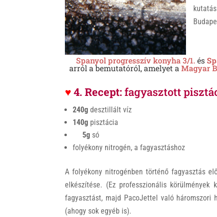
k
kutatá
Budape
Spanyol progresszív konyha 3/1.
és
Sp
arról a bemutatóról, amelyet a
Magyar B
♥
4. Recept:
fagyasztott pisztá
240g
desztillált víz
140g
pisztácia
5g
só
folyékony nitrogén, a fagyasztáshoz
A folyékony nitrogénben történő fagyasztás el
elkészítése. (Ez professzionális körülmények k
fagyasztást, majd PacoJettel való háromszori 
(ahogy sok egyéb is).