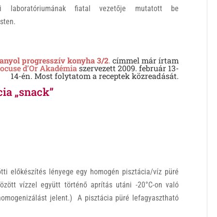
si laboratóriumának fiatal vezetője mutatott be
sten.
anyol progresszív konyha 3/2
.
címmel már írtam
ocuse d’Or Akadémia
szervezett 2009. február 13-
14-én. Most folytatom a receptek közreadását.
cia „snack”
őtti előkészítés lényege egy homogén pisztácia/víz püré
özött vízzel együtt történő aprítás utáni -20°C-on való
homogenizálást jelent.)
A pisztácia püré lefagyasztható