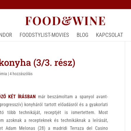
ÁNDOR
FOODSTYLIST-MOVIES
BLOG
KAPCSOLAT
konyha (3/3. rész)
nómia
|
4 hozzászólás
ŐZŐ KÉT ÍRÁSBAN
már beszámoltam a spanyol avant-
progresszív) konyháról tartott előadásról és a gyakorlati
tó több technikáját, receptjét is ismertettem. Most
tom azoknak a recepteknek és technikáknak a leírását,
et Adam Melonas (28) a madridi Terraza del Casino