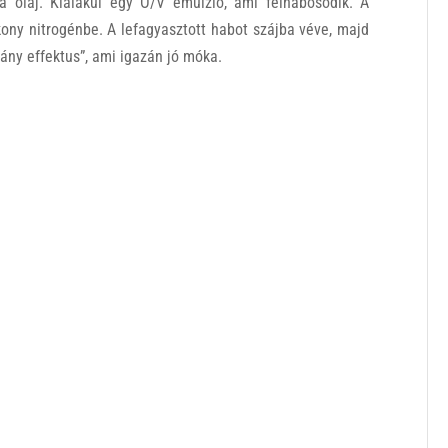
a olaj. Kialakul egy O/V emulzió, ami felhabosodik. A
kony nitrogénbe. A lefagyasztott habot szájba véve, majd
rkány effektus”, ami igazán jó móka.