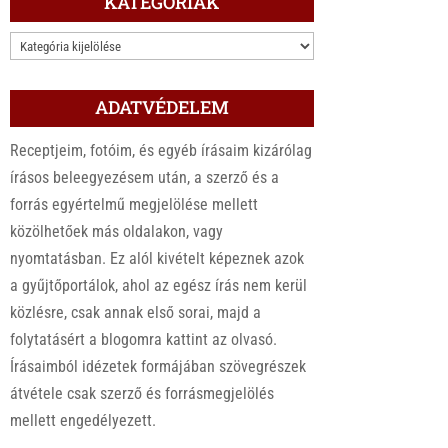
KATEGÓRIÁK
KATEGÓRIÁK
ADATVÉDELEM
Receptjeim, fotóim, és egyéb írásaim kizárólag
írásos beleegyezésem után, a szerző és a
forrás egyértelmű megjelölése mellett
közölhetőek más oldalakon, vagy
nyomtatásban. Ez alól kivételt képeznek azok
a gyűjtőportálok, ahol az egész írás nem kerül
közlésre, csak annak első sorai, majd a
folytatásért a blogomra kattint az olvasó.
Írásaimból idézetek formájában szövegrészek
átvétele csak szerző és forrásmegjelölés
mellett engedélyezett.