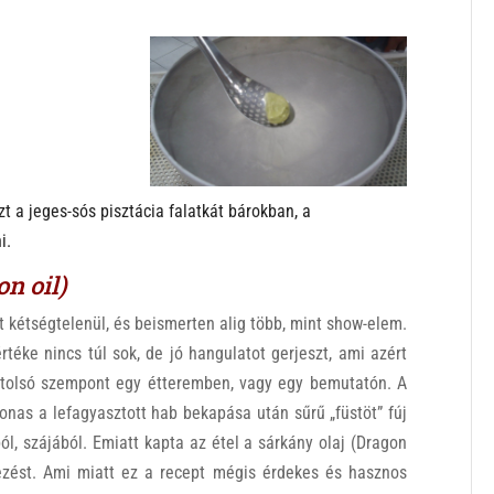
t a jeges-sós pisztácia falatkát bárokban, a
i.
n oil)
t kétségtelenül, és beismerten alig több, mint show-elem.
értéke nincs túl sok, de jó hangulatot gerjeszt, ami azért
olsó szempont egy étteremben, vagy egy bemutatón. A
nas a lefagyasztott hab bekapása után sűrű „füstöt” fúj
ból, szájából. Emiatt kapta az étel a sárkány olaj (Dragon
vezést. Ami miatt ez a recept mégis érdekes és hasznos