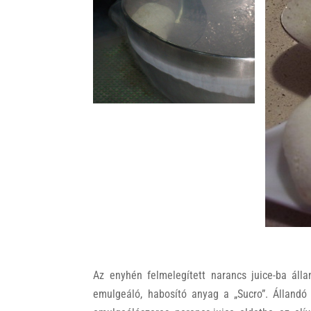
Az enyhén felmelegített narancs juice-ba álla
emulgeáló, habosító anyag a „Sucro”. Állandó 