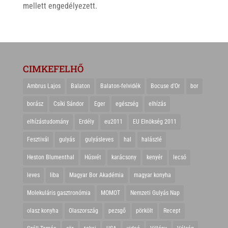
mellett engedélyezett.
CIMKEFELHŐ
Ambrus Lajos
Balaton
Balaton-felvidék
Bocuse d'Or
bor
borász
Csíki Sándor
Eger
egészség
elhízás
elhízástudomány
Erdély
eu2011
EU Elnökség 2011
Fesztivál
gulyás
gulyásleves
hal
halászlé
Heston Blumenthal
Húsvét
karácsony
kenyér
lecsó
leves
liba
Magyar Bor Akadémia
magyar konyha
Molekuláris gasztronómia
MOMOT
Nemzeti Gulyás Nap
olasz konyha
Olaszország
pezsgő
pörkölt
Recept