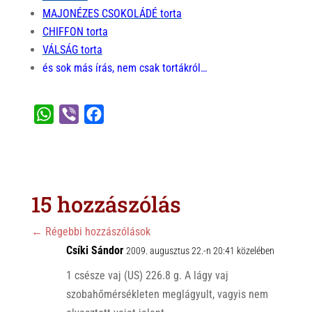
MAJONÉZES CSOKOLÁDÉ torta
CHIFFON torta
VÁLSÁG torta
és sok más írás, nem csak tortákról…
W
V
F
h
i
a
a
b
c
t
e
e
s
r
b
15 hozzászólás
A
o
p
o
←
Régebbi hozzászólások
p
Csíki Sándor
k
2009. augusztus 22.-n 20:41 közelében
1 csésze vaj (US) 226.8 g. A lágy vaj
szobahőmérsékleten meglágyult, vagyis nem