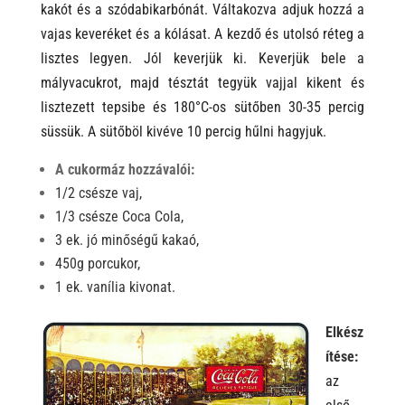
kakót és a szódabikarbónát. Váltakozva adjuk hozzá a
vajas keveréket és a kólásat. A kezdő és utolsó réteg a
lisztes legyen. Jól keverjük ki. Keverjük bele a
mályvacukrot, majd tésztát tegyük vajjal kikent és
lisztezett tepsibe és 180°C-os sütőben 30-35 percig
süssük. A sütőböl kivéve 10 percig hűlni hagyjuk.
A cukormáz hozzávalói:
1/2 csésze vaj,
1/3 csésze Coca Cola,
3 ek. jó minőségű kakaó,
450g porcukor,
1 ek. vanília kivonat.
Elkész
ítése:
az