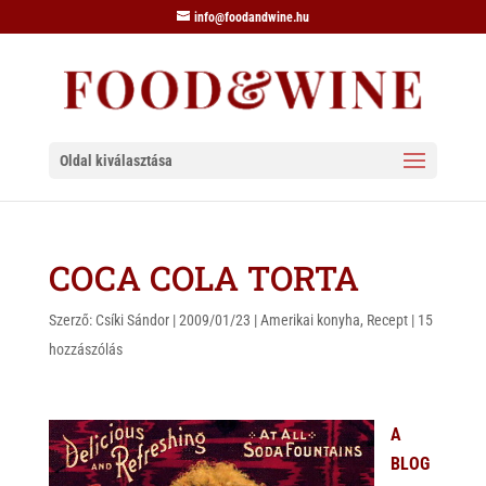
info@foodandwine.hu
Oldal kiválasztása
COCA COLA TORTA
Szerző:
Csíki Sándor
|
2009/01/23
|
Amerikai konyha
,
Recept
|
15
hozzászólás
A
BLOG