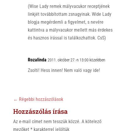
(Wise Lady remek mályvacukor receptjének
linkjét továbbítottam zsnagyinak. Wide Lady
blogja megérdemli a figyelmet, s nevére
kattintva a mályvacukor mellett más érdekes
és hasznos írással is találkozhattok. CsS)
Rozalinda
2011. október 27.-n 13:00 közelében
Zsolti! Hess innen! Nem való vagy ide!
←
Régebbi hozzászólások
Hozzászólás írása
Az e-mail címet nem tesszük közzé.
A kötelező
mezőket
*
karakterrel jelöltük