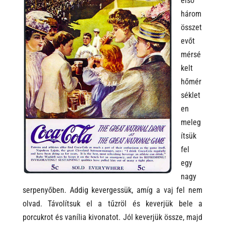
első
három
összet
evőt
mérsé
kelt
hőmér
séklet
en
meleg
ítsük
fel
egy
nagy
serpenyőben. Addig kevergessük, amíg a vaj fel nem
olvad. Távolítsuk el a tűzröl és keverjük bele a
porcukrot és vanília kivonatot. Jól keverjük össze, majd