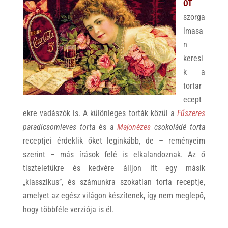
OT
szorga
lmasa
n
keresi
k a
tortar
ecept
ekre vadászók is. A különleges torták közül a
Fűszeres
paradicsomleves torta
és a
Majonézes
csokoládé torta
receptjei érdeklik őket leginkább, de – reményeim
szerint – más írások felé is elkalandoznak. Az ő
tiszteletükre és kedvére álljon itt egy másik
„klasszikus”, és számunkra szokatlan torta receptje,
amelyet az egész világon készítenek, így nem meglepő,
hogy többféle verziója is él.