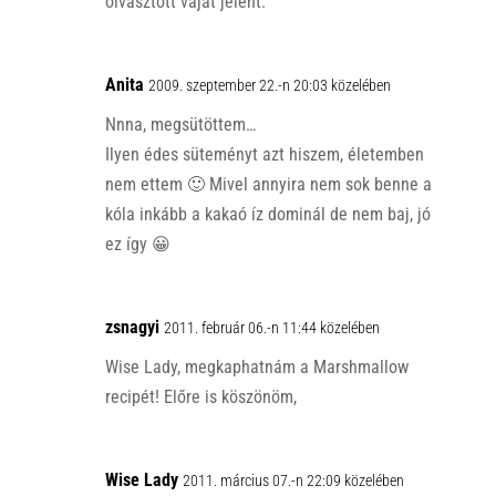
olvasztott vajat jelent.
Anita
2009. szeptember 22.-n 20:03 közelében
Nnna, megsütöttem…
Ilyen édes süteményt azt hiszem, életemben
nem ettem 🙂 Mivel annyira nem sok benne a
kóla inkább a kakaó íz dominál de nem baj, jó
ez így 😀
zsnagyi
2011. február 06.-n 11:44 közelében
Wise Lady, megkaphatnám a Marshmallow
recipét! Előre is köszönöm,
Wise Lady
2011. március 07.-n 22:09 közelében