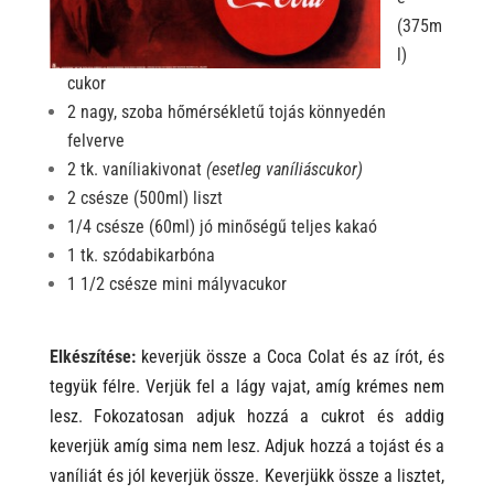
(375m
l)
cukor
2 nagy, szoba hőmérsékletű tojás könnyedén
felverve
2 tk. vaníliakivonat
(esetleg vaníliáscukor)
2 csésze (500ml) liszt
1/4 csésze (60ml) jó minőségű teljes kakaó
1 tk. szódabikarbóna
1 1/2 csésze mini mályvacukor
E
lkészítése:
k
everjük össze a Coca Colat és az írót, és
tegyük félre. Verjük fel a lágy vajat, amíg krémes nem
lesz. Fokozatosan adjuk hozzá a cukrot és addig
keverjük amíg sima nem lesz. Adjuk hozzá a tojást és a
vaníliát és jól keverjük össze. Keverjükk össze a lisztet,