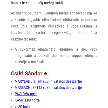
öntsük le vele a még meleg tortát.
Az iménti, Southern Livingben megjelent recept egyike
a kisebb nagyobb eltérésekkel előforduló számtalan
Coca Cola receptnek. Vélhetőleg a Coca Colának is
köszönhetően ez a torta az egész világon elterjedt és a
készítői dicsérik.
A cukormáz elhagyható, ellenben a dió, vagy
méginkább a pörkölt dió, mindenképpen előnyös
kísérője a tortának.
Csíki Sándor ♣
MARYLAND állam (US) hivatalos desszertje
MASSACHUSETTS (US) hivatalos desszertje
PAVLOVA torta
KASUTERA torta
7-UP torta