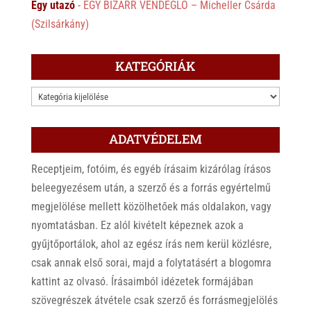
Egy utazó
-
EGY BIZARR VENDÉGLŐ – Micheller Csárda
(Szilsárkány)
KATEGÓRIÁK
KATEGÓRIÁK
ADATVÉDELEM
Receptjeim, fotóim, és egyéb írásaim kizárólag írásos
beleegyezésem után, a szerző és a forrás egyértelmű
megjelölése mellett közölhetőek más oldalakon, vagy
nyomtatásban. Ez alól kivételt képeznek azok a
gyűjtőportálok, ahol az egész írás nem kerül közlésre,
csak annak első sorai, majd a folytatásért a blogomra
kattint az olvasó. Írásaimból idézetek formájában
szövegrészek átvétele csak szerző és forrásmegjelölés