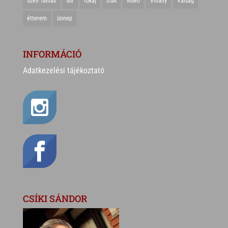
Széll Tamás
sör
tokaj
USA
videó
Villány
Válság
étterem
ünnep
INFORMÁCIÓ
Adatkezelési tájékoztató
CSÍKI SÁNDOR