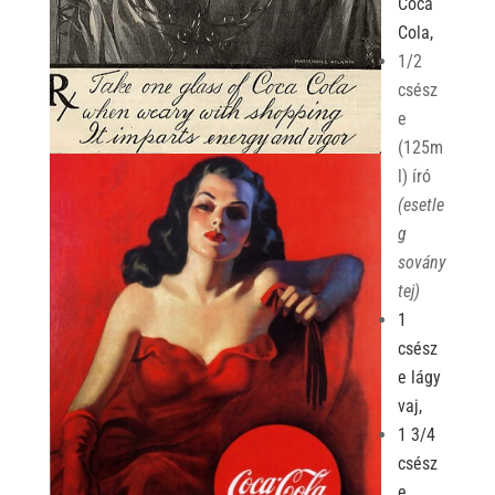
Coca
Cola,
1/2
csész
e
(125m
l) író
(esetle
g
sovány
tej)
1
csész
e lágy
vaj,
1 3/4
csész
e