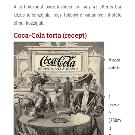
A tortabevonat összetevőiben is nagy az eltérés bár
közös jellemzőjük, hogy többnyire valamilyen dióféle
társul hozzájuk.
Coca-Cola torta (recept)
Hozzá
valók:
1
csész
e
(250m
l)