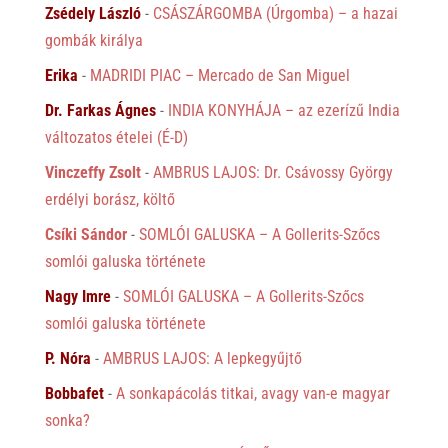
Zsédely László
-
CSÁSZÁRGOMBA (Úrgomba) – a hazai
gombák királya
Erika
-
MADRIDI PIAC – Mercado de San Miguel
Dr. Farkas Ágnes
-
INDIA KONYHÁJA – az ezerízű India
változatos ételei (É-D)
Vinczeffy Zsolt
-
AMBRUS LAJOS: Dr. Csávossy György
erdélyi borász, költő
Csíki Sándor
-
SOMLÓI GALUSKA – A Gollerits-Szőcs
somlói galuska története
Nagy Imre
-
SOMLÓI GALUSKA – A Gollerits-Szőcs
somlói galuska története
P. Nóra
-
AMBRUS LAJOS: A lepkegyűjtő
Bobbafet
-
A sonkapácolás titkai, avagy van-e magyar
sonka?