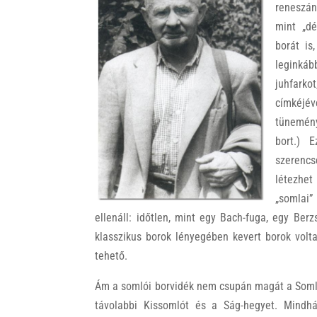
reneszán
mint „dé
borát is
leginká
juhfark
címkéjév
tünemény
bort.) 
szerencs
létezhet
„somlai
ellenáll: időtlen, mint egy Bach-fuga, egy Be
klasszikus borok lényegében kevert borok voltak
tehető.
Ám a somlói borvidék nem csupán magát a Somlót
távolabbi Kissomlót és a Ság-hegyet. Mindhá