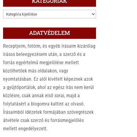
KATEGÓRIÁK
KATEGÓRIÁK
ADATVÉDELEM
Receptjeim, fotóim, és egyéb írásaim kizárólag
írásos beleegyezésem után, a szerző és a
forrás egyértelmű megjelölése mellett
közölhetőek más oldalakon, vagy
nyomtatásban. Ez alól kivételt képeznek azok
a gyűjtőportálok, ahol az egész írás nem kerül
közlésre, csak annak első sorai, majd a
folytatásért a blogomra kattint az olvasó.
Írásaimból idézetek formájában szövegrészek
átvétele csak szerző és forrásmegjelölés
mellett engedélyezett.