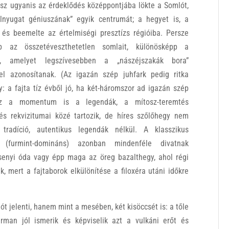
sz ugyanis az érdeklődés középpontjába lökte a Somlót,
lnyugat géniuszának” egyik centrumát; a hegyet is, a
, és beemelte az értelmiségi presztízs régióiba. Persze
bb az összetéveszthetetlen somlait, különösképp a
ot, amelyet legszívesebben a „nászéjszakák bora”
el azonosítanak. (Az igazán szép juhfark pedig ritka
: a fajta tíz évből jó, ha két-háromszor ad igazán szép
Ez a momentum is a legendák, a mítosz-teremtés
és rekvizitumai közé tartozik, de híres szőlőhegy nem
 tradíció, autentikus legendák nélkül. A klasszikus
” (furmint-domináns) azonban mindenféle divatnak
rzsenyi óda vagy épp maga az öreg bazalthegy, ahol régi
, mert a fajtaborok elkülönítése a filoxéra utáni időkre
 jelenti, hanem mint a mesében, két kisöccsét is: a tőle
rman jól ismerik és képviselik azt a vulkáni erőt és