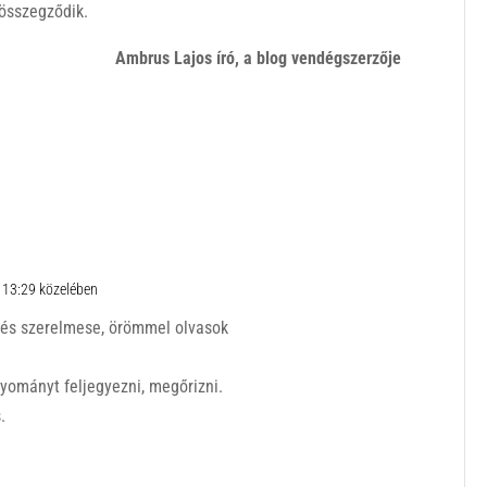
 összegződik.
Ambrus Lajos író, a blog vendégszerzője
n 13:29 közelében
 és szerelmese, örömmel olvasok
yományt feljegyezni, megőrizni.
.