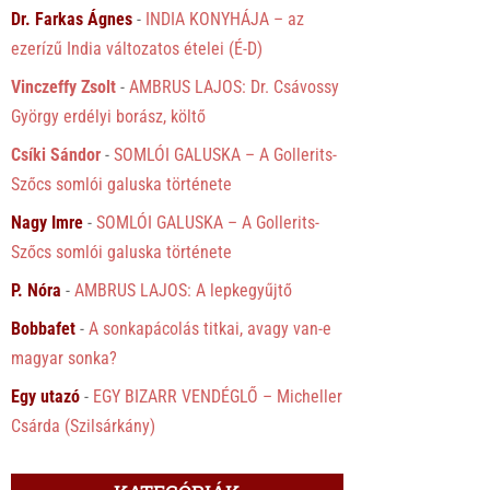
Dr. Farkas Ágnes
-
INDIA KONYHÁJA – az
ezerízű India változatos ételei (É-D)
Vinczeffy Zsolt
-
AMBRUS LAJOS: Dr. Csávossy
György erdélyi borász, költő
Csíki Sándor
-
SOMLÓI GALUSKA – A Gollerits-
Szőcs somlói galuska története
Nagy Imre
-
SOMLÓI GALUSKA – A Gollerits-
Szőcs somlói galuska története
P. Nóra
-
AMBRUS LAJOS: A lepkegyűjtő
Bobbafet
-
A sonkapácolás titkai, avagy van-e
magyar sonka?
Egy utazó
-
EGY BIZARR VENDÉGLŐ – Micheller
Csárda (Szilsárkány)