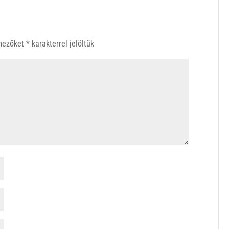
 mezőket
*
karakterrel jelöltük