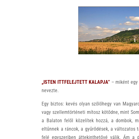
k
„ISTEN ITTFELEJTETT KALAPJA”
– miként egy 
nevezte.
Egy biztos: kevés olyan szőlőhegy van Magyaro
vagy szellemtörténeti mítosz kötődne, mint Som
a Balaton felől közelítek hozzá, a dombok, m
eltűnnek a ráncok, a gyűrődések, a változatos 
felé egyszeriben áttekinthetővé válik. Ám a