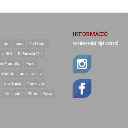
INFORMÁCIÓ
Adatkezelési tájékoztató
bor
borász
Csíki Sándor
eu2011
EU Elnökség 2011
ton Blumenthal
Húsvét
r Akadémia
magyar konyha
olasz konyha
Olaszország
USA
videó
Villány
Válság