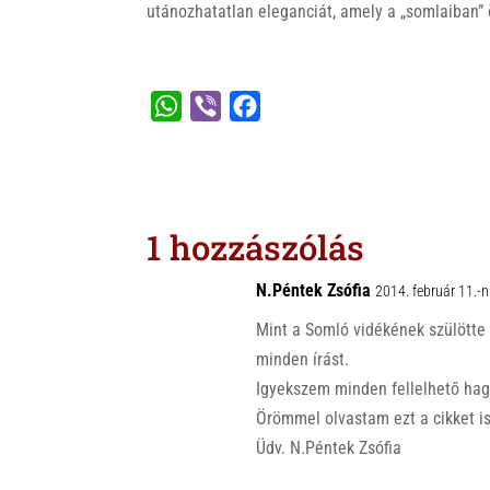
utánozhatatlan eleganciát, amely a „somlaiban”
W
V
F
h
i
a
a
b
c
t
e
e
s
r
b
1 hozzászólás
A
o
p
o
N.Péntek Zsófia
2014. február 11.-
p
k
Mint a Somló vidékének szülötte
minden írást.
Igyekszem minden fellelhető hag
Örömmel olvastam ezt a cikket is
Üdv. N.Péntek Zsófia