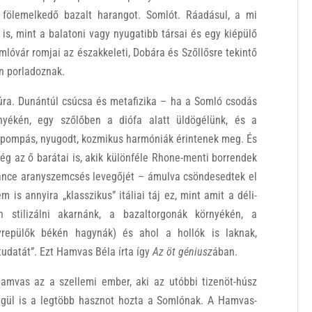
t fölemelkedő bazalt harangot. Somlót. Ráadásul, a mi
s, mint a balatoni vagy nyugatibb társai és egy kiépülő
lóvár romjai az északkeleti, Dobára és Szőllősre tekintő
n porladoznak.
túra. Dunántúl csúcsa és metafizika – ha a Somló csodás
nyékén, egy szőlőben a diófa alatt üldögélünk, és a
ük: pompás, nyugodt, kozmikus harmóniák érintenek meg. És
ég az ő barátai is, akik különféle Rhone-menti borrendek
ovance aranyszemcsés levegőjét – ámulva csöndesedtek el
m is annyira „klasszikus” itáliai táj ez, mint amit a déli-
 stilizálni akarnánk, a bazaltorgonák környékén, a
yrepülők békén hagynák) és ahol a hollók is laknak,
tudatát”. Ezt Hamvas Béla írta így
Az öt géniusz
ában.
amvas az a szellemi ember, aki az utóbbi tizenöt-húsz
gül is a legtöbb hasznot hozta a Somlónak. A Hamvas-