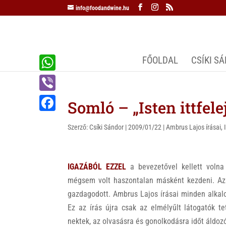
info@foodandwine.hu
FŐOLDAL
CSÍKI S
W
h
V
Somló – „Isten ittfele
a
i
F
t
Szerző:
Csíki Sándor
|
2009/01/22
|
Ambrus Lajos írásai
,
b
a
s
e
c
A
r
IGAZÁBÓL EZZEL
a bevezetővel kellett volna
e
p
mégsem volt haszontalan másként kezdeni. Az 
b
p
gazdagodott. Ambrus Lajos írásai minden alkal
o
Ez az írás újra csak az elmélyűlt látogatók t
o
nektek, az olvasásra és gonolkodásra időt áldoz