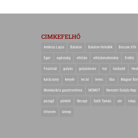
CIMKEFELHŐ
Ambrus Lajos
Balaton
Balaton-felvidék
Bocuse d'Or
Eger
egészség
elhízás
elhízástudomány
Erdély
Fesztivál
gulyás
gulyásleves
hal
halászlé
Hes
karácsony
kenyér
lecsó
leves
liba
Magyar Bo
Molekuláris gasztronómia
MOMOT
Nemzeti Gulyás Nap
pezsgő
pörkölt
Recept
Széll Tamás
sör
tokaj
étterem
ünnep