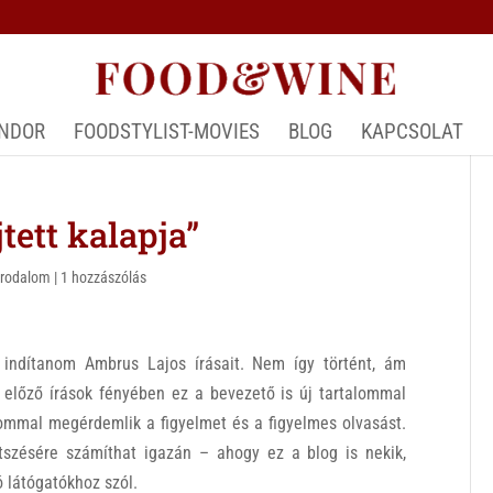
ÁNDOR
FOODSTYLIST-MOVIES
BLOG
KAPCSOLAT
jtett kalapja”
Irodalom
|
1 hozzászólás
 indítanom Ambrus Lajos írásait. Nem így történt, ám
előző írások fényében ez a bevezető is új tartalommal
ommal megérdemlik a figyelmet és a figyelmes olvasást.
etszésére számíthat igazán – ahogy ez a blog is nekik,
ó látógatókhoz szól.