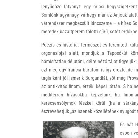
lenyűgöző látványt: egy óriási hegyszigetkén
Somlónk ugyanúgy várhegy már az Anjouk alatt i
várrendszer megbecsült láncszeme – a híres Som
meredek bazaltperem fölötti sűrű, setét erdőkbe
Poézis és história. Természet és teremtett kul
orgonasípjai alatt, mondjuk a Taposókút kör
hamisítatlan délutáni, délre néző tájat figyelj
ezt még egy francia barátom is így érezte, de m
tagjaiként jól ismerik Burgundiát, sőt még Pr
az antikvitás finom, érzéki képei láttán. S ha ne
mediterrán hívásokba képzelünk, ha finoman
kerecsensólymok fészkei körül (ha a sárkán
észrevehetjük „az istenek közellétének nyugodt 
És hát H
évben vé