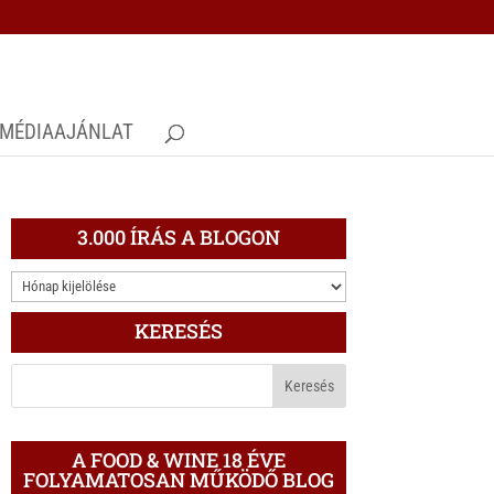
MÉDIAAJÁNLAT
3.000 ÍRÁS A BLOGON
3.000
ÍRÁS
KERESÉS
A
BLOGON
A FOOD & WINE 18 ÉVE
FOLYAMATOSAN MŰKÖDŐ BLOG