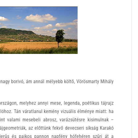
nagy borivó, ám annál mélyebb költő, Vörösmarty Mihály
rszágon, melyhez annyi mese, legenda, poétikus tájrajz
lóhoz. Tán váratlanul kemény vizuális élménye miatt: ha
int valami mesebeli abrosz, varázsütésre kisimulnak –
tájgeometriák, az előttünk fekvő devecseri síkság Karakó
 derűs és pajkos pannon napfény hófehéren szűri át a