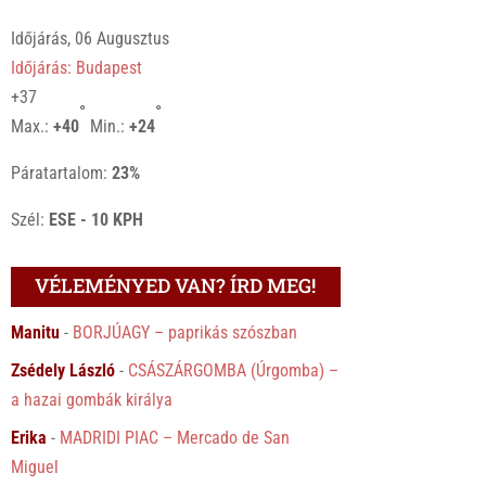
Időjárás, 06 Augusztus
Időjárás: Budapest
+
37
°
°
Max.:
+
40
Min.:
+
24
Páratartalom:
23%
Szél:
ESE - 10 KPH
VÉLEMÉNYED VAN? ÍRD MEG!
Manitu
-
BORJÚAGY – paprikás szószban
Zsédely László
-
CSÁSZÁRGOMBA (Úrgomba) –
a hazai gombák királya
Erika
-
MADRIDI PIAC – Mercado de San
Miguel