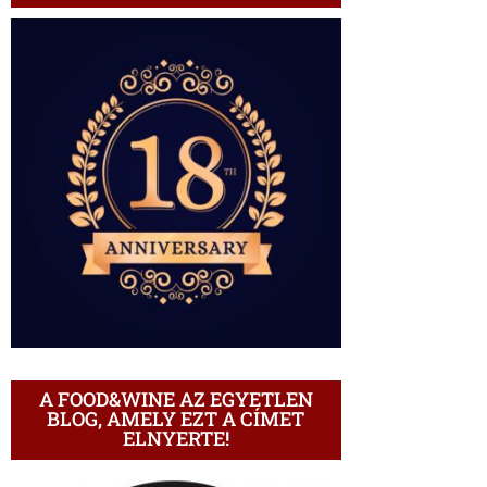
A FOOD&WINE AZ EGYETLEN
BLOG, AMELY EZT A CÍMET
ELNYERTE!