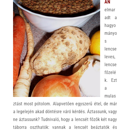
ÁN
elmar
adt a
hagyo
mányo
s
lencse
leves,
lencse
főzelé
k. Ezt
a
mulas
ztást most pótolom. Alapvetően egyszerű étel, de már
a legelején akad döntésre váró kérdés. Áztassunk, vagy
ne áztassunk? Tudnivaló, hogy a lencsét főzők két nagy
táborra oszthatók: vannak a lencsét beáztatók és