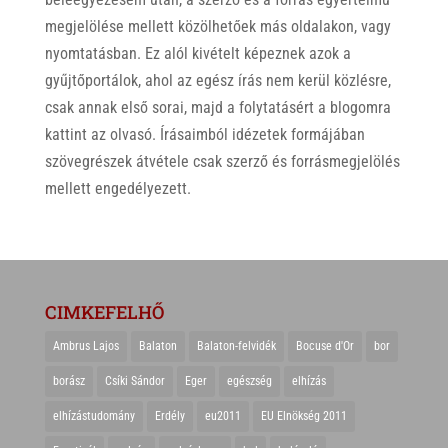
megjelölése mellett közölhetőek más oldalakon, vagy
nyomtatásban. Ez alól kivételt képeznek azok a
gyűjtőportálok, ahol az egész írás nem kerül közlésre,
csak annak első sorai, majd a folytatásért a blogomra
kattint az olvasó. Írásaimból idézetek formájában
szövegrészek átvétele csak szerző és forrásmegjelölés
mellett engedélyezett.
CIMKEFELHŐ
Ambrus Lajos
Balaton
Balaton-felvidék
Bocuse d'Or
bor
borász
Csíki Sándor
Eger
egészség
elhízás
elhízástudomány
Erdély
eu2011
EU Elnökség 2011