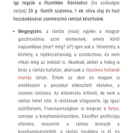
így tegyük a főzelékbe.
Rántáshoz
(ha szükséges
tartjuk)
20 g füstölt szalonna, 1 ek. olíva olaj és liszt
hozzáadásával zsemleszínű rántást készítsünk.
Megjegyzés:
a rántás (roux) egyike a magyar
gasztronómia azon elemeinek, amely körül
napjainkban (már? még? is?) igen sok a félreértés, a
közhely, a tájékozatlanság, a sznobizmus, és nem
ritkán még az indulat is. Akadnak, akiket a hideg is
kiráz a rántás hallatán, akárcsak a
tejszínes hollandi
mártás
láttán. Értem az okot és magam is
emlékszem a pocsékul elkészített ételekre, a
csomós rántásra. Az ellenérzés érthető, de nem a
rántás tehet róla. A rántásnak világszerte, így igazi
szülőhelyén, Franciaországban is megvan a
helye,
szerepe a konyhaművészetben. Escoffier próféciája
ellenére, miszerint a rántás kiveszik a
konyhaművészetből, a rántás továbbra is él, és