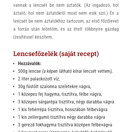
vannak a lencsét be nem áztatók. (Az ingadozó, hol
áztató, hol nem áztatókról most nem esik szó.) Én a
lencsét be nem áztatókhoz tartozom, az első főzőlevet
a forrás után leöntöm, és az ételt többnyire gazdag
ízesítéssel készítem.
Lencsefőzelék (saját recept)
Hozzávalók:
500g lencse
(a képen látható kínai lencsét vettem),
2 liter palackozott víz,
30g füstölt szalonna szeletekre vágva,
1 közepes fej hagyma, tisztítva, félbe vágva,
3 közepes sárgarépa tisztítva, négy darabba vágva
1 kis fehérrépa tisztítva, hosszában félbevágva
1 kis zellergumó tisztítva négy darabba vágva
3 gerezd fokhagyma tisztítva középen félbevágva