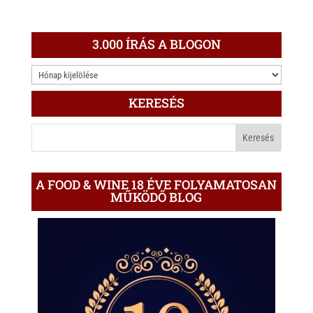
3.000 ÍRÁS A BLOGON
3.000
ÍRÁS
KERESÉS
A
BLOGON
A FOOD & WINE 18 ÉVE FOLYAMATOSAN
MŰKÖDŐ BLOG