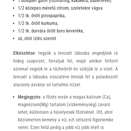
1 bouquet garni (rozmaring, kakukkfű, babérlevél)
1/2 közepes méretű citrom, szeletekre vágva
1/2 tk. őrölt pirospaprika,
1/2 tk. őrölt kurkuma,
1/2 tk. durvára őrölt bors keveréke,
só, chili ízlés szerint
Elkészítése
: tegyük a lencsét lábosba engedjünk rá
hideg csapvizet, forraljuk fel, majd amikor felforrt
azonnal vegyük le a tűzhelyről és szűrjük le a vizet. A
lencsét a lábosba visszatéve öntsük fel a palackozott
alacsony ásványi só tartalmú vízzel.
Megjegyzés
: a főzés során a magas kalcium (Ca),
magnézium(Mg) tartalom (vízkeménység) zavaró
lehet, különösen a hüvelyesek főzésénél. Ott, ahol
közismerten kemény a víz, ezt célszerű figyelembe
venni. Ezen felül pedig a jobb víz jobb ételt is