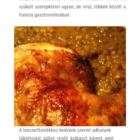
szűkült szerepkörrel ugyan, de virul, többek között a
francia gasztronómiában.
A lencsefőzelékhez kedvünk szerint adhatunk
tükörtojást, sültet, virslit, kolbászt, bármit, amit