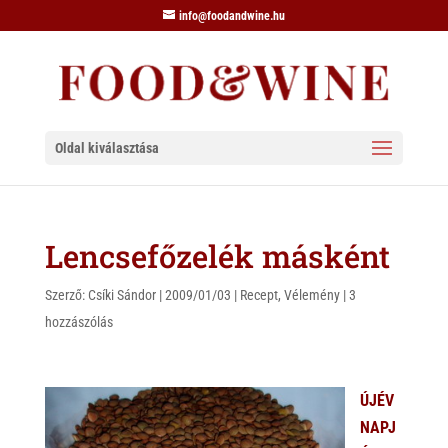
info@foodandwine.hu
Oldal kiválasztása
Lencsefőzelék másként
Szerző:
Csíki Sándor
|
2009/01/03
|
Recept
,
Vélemény
|
3
hozzászólás
ÚJÉV
NAPJ