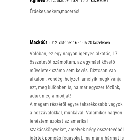
Ágnees
2012. október 15.-n 19:01 közelében
Érdekes,nekem,macerás!
Mackóúr
2012. október 16.-n 05:20 közelében
Valóban, ez egy nagyon igényes alkotás, 17
összetevőt számoltam, az egymást követő
műveletek száma sem kevés. Biztosan van
alkalom, vendég, helyzet, amelyik megkívánja
ezt, meg különben is, ha már egyszer főzünk,
adjuk meg a módját!
A magam részéről egyre takarékosabb vagyok
a hozzávalókkal, munkával. Valamikor nagyon
lenéztem azokat az amerikai
szakácskönyveket, amelyek négy összetevőből
ígértek pompás fogásokat, ma már a hármat is