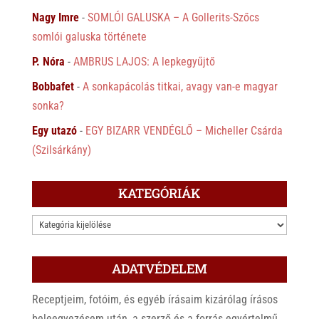
Nagy Imre
-
SOMLÓI GALUSKA – A Gollerits-Szőcs
somlói galuska története
P. Nóra
-
AMBRUS LAJOS: A lepkegyűjtő
Bobbafet
-
A sonkapácolás titkai, avagy van-e magyar
sonka?
Egy utazó
-
EGY BIZARR VENDÉGLŐ – Micheller Csárda
(Szilsárkány)
KATEGÓRIÁK
KATEGÓRIÁK
ADATVÉDELEM
Receptjeim, fotóim, és egyéb írásaim kizárólag írásos
beleegyezésem után, a szerző és a forrás egyértelmű