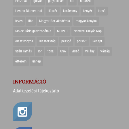
Fesztivál
gulyás
gulyásleves
hal
halászlé
Heston Blumenthal
Húsvét
karácsony
kenyér
lecsó
leves
liba
Magyar Bor Akadémia
magyar konyha
Molekuláris gasztronómia
MOMOT
Nemzeti Gulyás Nap
olasz konyha
Olaszország
pezsgő
pörkölt
Recept
Széll Tamás
sör
tokaj
USA
videó
Villány
Válság
étterem
ünnep
INFORMÁCIÓ
Adatkezelési tájékoztató