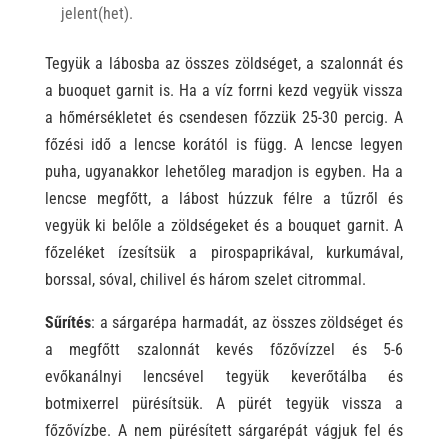
jelent(het).
Tegyük a lábosba az összes zöldséget, a szalonnát és
a buoquet garnit is. Ha a víz forrni kezd vegyük vissza
a hőmérsékletet és csendesen főzzük 25-30 percig. A
főzési idő a lencse korától is függ. A lencse legyen
puha, ugyanakkor lehetőleg maradjon is egyben. Ha a
lencse megfőtt, a lábost húzzuk félre a tűzről és
vegyük ki belőle a zöldségeket és a bouquet garnit. A
főzeléket ízesítsük a pirospaprikával, kurkumával,
borssal, sóval, chilivel és három szelet citrommal.
Sűrítés
: a sárgarépa harmadát, az összes zöldséget és
a megfőtt szalonnát kevés főzővízzel és 5-6
evőkanálnyi lencsével tegyük keverőtálba és
botmixerrel pürésítsük. A pürét tegyük vissza a
főzővízbe. A nem pürésített sárgarépát vágjuk fel és