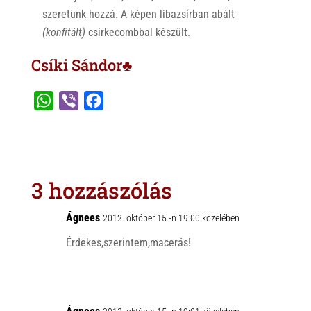
szeretünk hozzá. A képen libazsírban abált
(konfitált)
csirkecombbal készült.
Csíki Sándor♣
W
V
F
h
i
a
a
b
c
t
e
e
s
r
b
3 hozzászólás
A
o
p
o
Ágnees
2012. október 15.-n 19:00 közelében
p
k
Érdekes,szerintem,macerás!