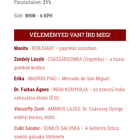
Páratartalom:
21%
Szél:
WNW - 6 KPH
VÉLEMÉNYED VAN? ÍRD MEG!
Manitu
-
BORJÚAGY – paprikás szószban
Zsédely László
-
CSÁSZÁRGOMBA (Úrgomba) – a hazai
gombák királya
Erika
-
MADRIDI PIAC – Mercado de San Miguel
Dr. Farkas Ágnes
-
INDIA KONYHÁJA – az ezerízű India
változatos ételei (É-D)
Vinczeffy Zsolt
-
AMBRUS LAJOS: Dr. Csávossy György
erdélyi borász, költő
Csíki Sándor
-
SOMLÓI GALUSKA – A Gollerits-Szőcs
somlói galuska története