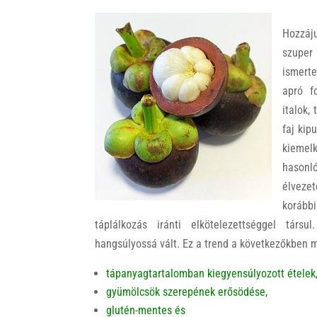
H
ozzáj
szuper
ismerte
apró f
italok,
faj kip
kiemel
hasonl
élveze
korább
táplálkozás iránti elkötelezettséggel tár
hangsúlyossá vált. Ez a trend a következőkben 
t
ápanyagtartalomban kiegyensúlyozott ételek
gyümölcsök szerepének erősödése,
glutén-mentes és