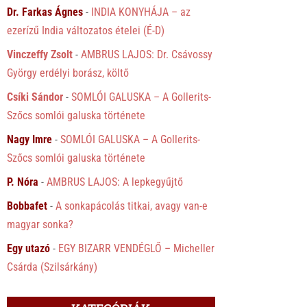
Dr. Farkas Ágnes
-
INDIA KONYHÁJA – az
ezerízű India változatos ételei (É-D)
Vinczeffy Zsolt
-
AMBRUS LAJOS: Dr. Csávossy
György erdélyi borász, költő
Csíki Sándor
-
SOMLÓI GALUSKA – A Gollerits-
Szőcs somlói galuska története
Nagy Imre
-
SOMLÓI GALUSKA – A Gollerits-
Szőcs somlói galuska története
P. Nóra
-
AMBRUS LAJOS: A lepkegyűjtő
Bobbafet
-
A sonkapácolás titkai, avagy van-e
magyar sonka?
Egy utazó
-
EGY BIZARR VENDÉGLŐ – Micheller
Csárda (Szilsárkány)