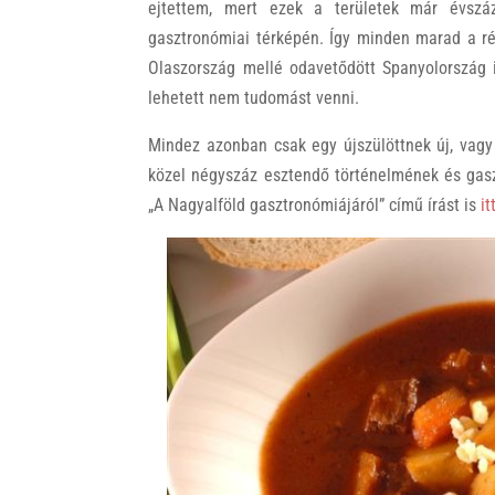
ejtettem, mert ezek a területek már évszá
gasztronómiai térképén. Így minden marad a ré
Olaszország mellé odavetődött Spanyolország i
lehetett nem tudomást venni.
Mindez azonban csak egy újszülöttnek új, vagy
közel négyszáz esztendő történelmének és gas
„A Nagyalföld gasztronómiájáról” című írást is
it