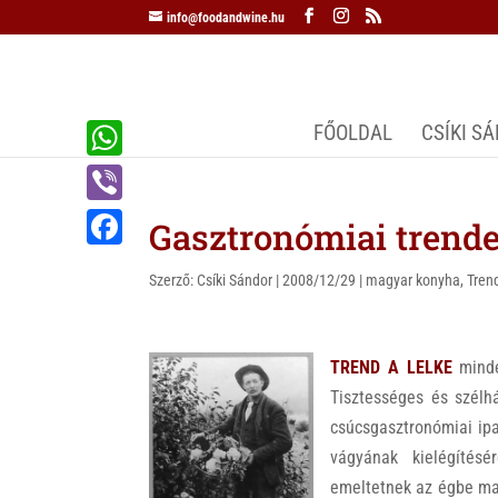
info@foodandwine.hu
FŐOLDAL
CSÍKI S
W
h
V
Gasztronómiai trend
a
i
F
t
Szerző:
Csíki Sándor
|
2008/12/29
|
magyar konyha
,
Tren
b
a
s
e
c
A
r
TREND A LELKE
mind
e
p
Tisztességes és szél
b
p
csúcsgasztronómiai ipar
o
vágyának kielégítésé
o
emeltetnek az égbe maj