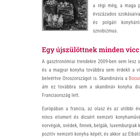
k
a régi még, a maga pa
évszázados szokásaival
és polgári konyháró
sznobizmus.
Egy újszülöttnek minden vicc
A gasztronómiai trendekre 2009-ben sem lesz 
és a magyar konyha továbbra sem érdekli a vi
beleértve Oroszországot is. Skandinávia a
Bocus
ám ez továbbra sem a skandináv konyha dia
Franciaország lett.
Európában a francia, az olasz és az utóbbi év
nincs elismert és dicsért nemzeti konyhaművés
norvégok, svédek, finnek, belgák, luxemburgiak
pozitív nemzeti konyha képét, és akkor az Elbátó