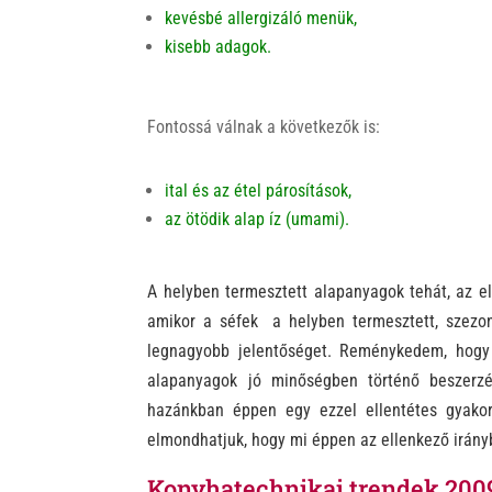
kevésbé allergizáló menük,
kisebb adagok.
Fontossá válnak a következők is:
i
tal
és az étel párosítások,
a
z ötödik ala
p íz (umami).
A
h
elyben termesztett alapanyagok tehát, az e
amikor a séfek a helyben termesztett, szezoná
legnagyobb jelentőséget. Reménykedem
,
hog
alapanyagok jó minőségben történő beszerzé
hazánkban éppen egy ezzel ellentétes gyakor
elmondhatjuk, hogy
m
i é
ppen az ellenkező irány
Konyhatechnikai trendek 200