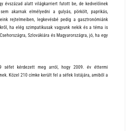
y évszázad alatt világkarriert futott be, de kedvelőinek
sem akarnak elmélyedni a gulyás, pörkölt, paprikás,
leink rejtelmeiben, legkevésbé pedig a gasztronómiánk
nkről, ha elég szimpatikusak vagyunk nekik és a téma is
 Csehországra, Szlovákiára és Magyarországra, jó, ha egy
9 séfet kérdezett meg arról, hogy 2009. év éttermi
k. Közel 210 címke került fel a séfek listájára, amiből a