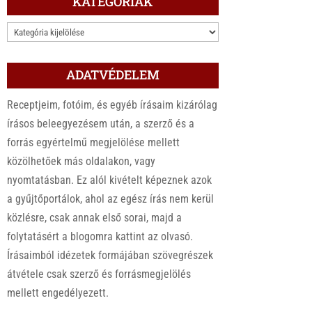
KATEGÓRIÁK
KATEGÓRIÁK
ADATVÉDELEM
Receptjeim, fotóim, és egyéb írásaim kizárólag
írásos beleegyezésem után, a szerző és a
forrás egyértelmű megjelölése mellett
közölhetőek más oldalakon, vagy
nyomtatásban. Ez alól kivételt képeznek azok
a gyűjtőportálok, ahol az egész írás nem kerül
közlésre, csak annak első sorai, majd a
folytatásért a blogomra kattint az olvasó.
Írásaimból idézetek formájában szövegrészek
átvétele csak szerző és forrásmegjelölés
mellett engedélyezett.