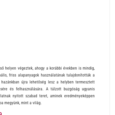
lső helyen végeztek, ahogy a korábbi években is mindig,
lis, friss alapanyagok használatának tulajdonították a
y
hazánkban újra lehetőség lesz a helyben termesztett
sére és felhasználására. A túlzott buzgóság ugyanis
latnak nyitott szabad teret, aminek eredményeképpen
ba megyünk, mint a világ.
9.