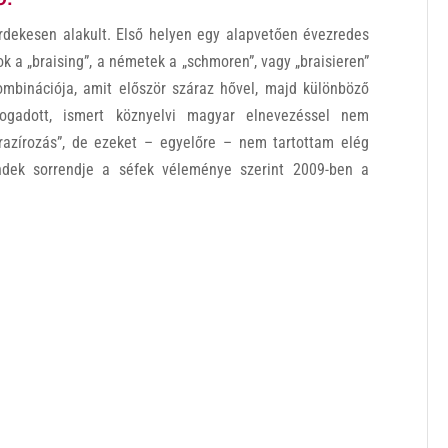
dekesen alakult. Első helyen egy alapvetően évezredes
ok a „braising”, a németek a „schmoren”, vagy „braisieren”
kombinációja, amit először száraz hővel, majd különböző
fogadott, ismert köznyelvi magyar elnevezéssel nem
brazírozás”, de ezeket – egyelőre – nem tartottam elég
endek sorrendje a séfek véleménye szerint 2009-ben a