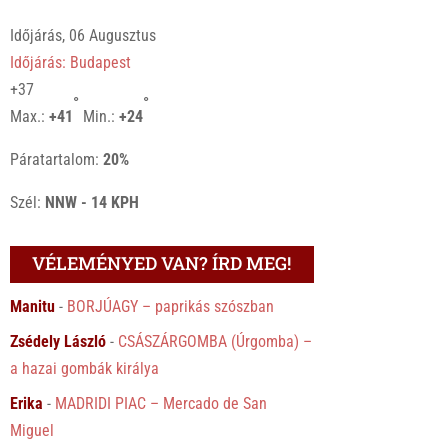
Időjárás, 06 Augusztus
Időjárás: Budapest
+
37
°
°
Max.:
+
41
Min.:
+
24
Páratartalom:
20%
Szél:
NNW - 14 KPH
VÉLEMÉNYED VAN? ÍRD MEG!
Manitu
-
BORJÚAGY – paprikás szószban
Zsédely László
-
CSÁSZÁRGOMBA (Úrgomba) –
a hazai gombák királya
Erika
-
MADRIDI PIAC – Mercado de San
Miguel