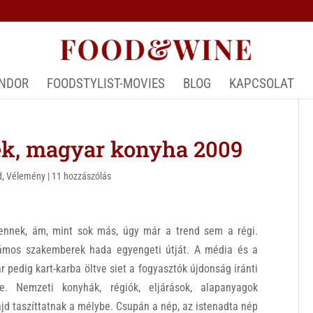
ÁNDOR
FOODSTYLIST-MOVIES
BLOG
KAPCSOLAT
ek, magyar konyha 2009
d
,
Vélemény
|
11 hozzászólás
ennek, ám, mint sok más, úgy már a trend sem a régi.
hámos szakemberek hada egyengeti útját. A média és a
 pedig kart-karba öltve siet a fogyasztók újdonság iránti
re. Nemzeti konyhák, régiók, eljárások, alapanyagok
d taszíttatnak a mélybe. Csupán a nép, az istenadta nép