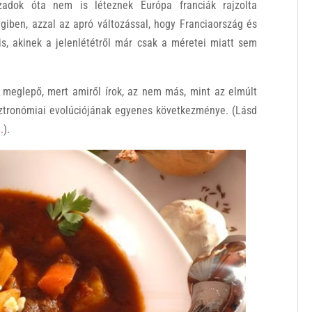
zadok óta nem is léteznek Európa franciák rajzolta
giben, azzal az apró változással, hogy Franciaország és
s, akinek a jelenlététről már csak a méretei miatt sem
 meglepő, mert amiről írok, az nem más, mint az elmúlt
ztronómiai evolúciójának egyenes következménye. (Lásd
t.
).