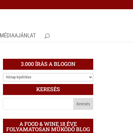
MÉDIAAJÁNLAT
3.000 ÍRÁS A BLOGON
3.000
ÍRÁS
KERESÉS
A
BLOGON
A FOOD & WINE 18 ÉVE
FOLYAMATOSAN MŰKÖDŐ BLOG