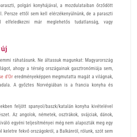
raszti, polgári konyhájával, a mozdulataiban őrződött
. Persze ettől sem kell elérzékenyülnünk, de a paraszti
l elfeledkezni már meglehetős tudatlanság, vagy
 új
semmi ráhatásunk. Ne áltassuk magunkat: Magyarország
lágot, ahogy a térség országainak gasztronómiája sem,
e d’Or
eredményeképpen megmutatta magát a világnak,
dala. A győztes Norvégiában is a francia konyha és
ekben feljött spanyol/baszk/katalán konyha kivételével
zet. Az angolok, németek, osztrákok, svájciak, dánok,
 kiváló egyéni teljesítményei még nem alapozták meg egy
l keletre fekvő országokról, a Balkánról, rólunk, szót sem