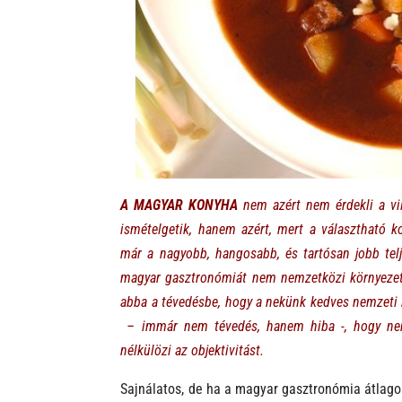
A
MAGYAR KONYHA
nem azért
nem é
rdekli a v
ismételgetik, hanem azért, mert a választható
már a nagyobb, hangosabb, és tartósan jobb tel
magyar gasztronómiát nem nemzetközi környezetb
abba a tévedésbe, hogy a nekünk kedves nemzeti 
– immár nem tévedés, hanem hiba -, hogy nemz
nélkülözi az objektivitást.
Sajnálatos, de ha a magyar gasztronómia átlagos