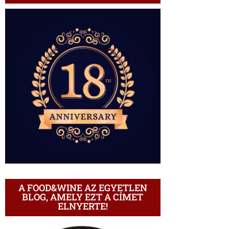
A FOOD&WINE AZ EGYETLEN
BLOG, AMELY EZT A CÍMET
ELNYERTE!