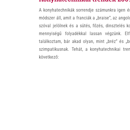
A konyhatechnikák sorrendje számunkra igen ér
módszer áll, amit a franciák a „braise”, az angol
szóval jelölnek és a sütés, főzés, dinsztelés 
mennyiségű folyadékkal lassan végzünk. El
találkoztam, bár akad olyan, mint „bréz” és „
szimpatikusnak. Tehát, a konyhatechnikai tr
következő: