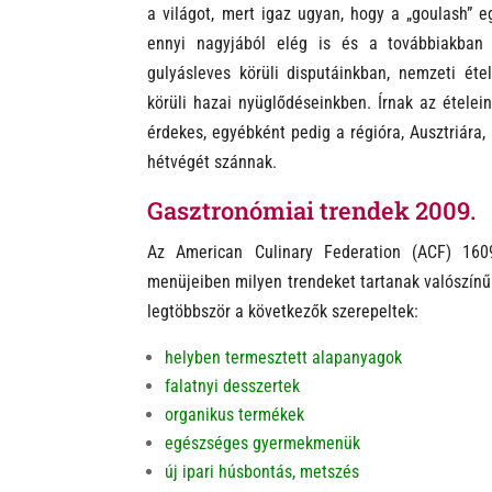
a világot, mert igaz ugyan, hogy a „goulash” eg
ennyi nagyjából elég is és a továbbiakban 
gulyásleves körüli disputáinkban, nemzeti éte
körüli hazai nyüglődéseinkben. Írnak az ételei
érdekes, egyébként pedig a régióra, Ausztriára,
hétvégét szánnak.
Gasztronómiai trendek 2009.
Az Amer
ican Culinary Federation (ACF) 160
menüjeiben milyen trendeket tartanak valószínűne
legtöbbször a következők szerepeltek:
h
elyben termesztett alapanyagok
falatnyi desszertek
organikus termékek
egészséges gyermekmenük
új ipari húsbontás, metszés