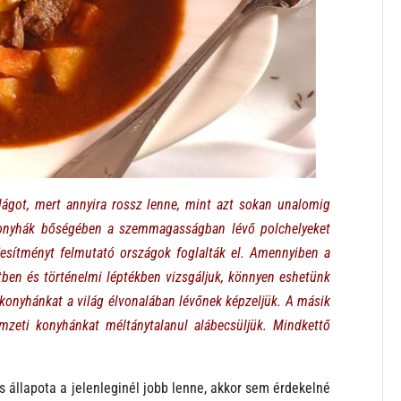
ilágot, mert annyira rossz lenne, mint azt sokan unalomig
 konyhák bőségében a szemmagasságban lévő polchelyeket
jesítményt felmutató országok foglalták el. Amennyiben a
en és történelmi léptékben vizsgáljuk, könnyen eshetünk
konyhánkat a világ élvonalában lévőnek képzeljük. A másik
eti konyhánkat méltánytalanul alábecsüljük. Mindkettő
 állapota a jelenleginél jobb lenne, akkor sem érdekelné