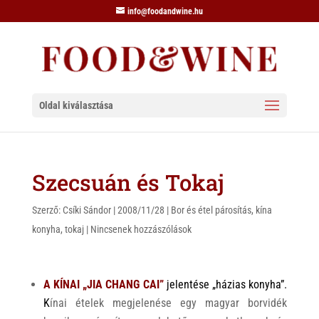
info@foodandwine.hu
Oldal kiválasztása
Szecsuán és Tokaj
Szerző:
Csíki Sándor
|
2008/11/28
|
Bor és étel párosítás
,
kína
konyha
,
tokaj
|
Nincsenek hozzászólások
A KÍNAI „JIA CHANG CAI”
jelent
ése „házias konyha”
.
K
ínai ételek megjelenése egy magyar borvidék