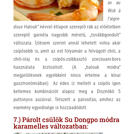
as au
Wok à
l’aigre-
doux Halouk”
névvel étlapon szereplő rák az előételben
szereplő garnéla nagyobb méretű, „továbbgondolt”
változata. Ízlésem szerint annál lehetett volna akár
csípősebb is, amit az est folyamán a felvágott chili, a
chili-olaj és a csípős-zsibbasztó szecsuani-bors
használata biztosított. (A „halouk módra”
megjelölésnek egyébként nincs értelme a kínai
gasztronómiában) Az édes íz mellett a csípős igen
kellemes kombinációt alapoz meg a Disznókő 5
puttonyos aszúival. Tetszett a párosítás, amihez az
esemény egyedisége is hozzáadódott.
7.) Párolt csülök Su Dongpo módra
karamelles változatban: