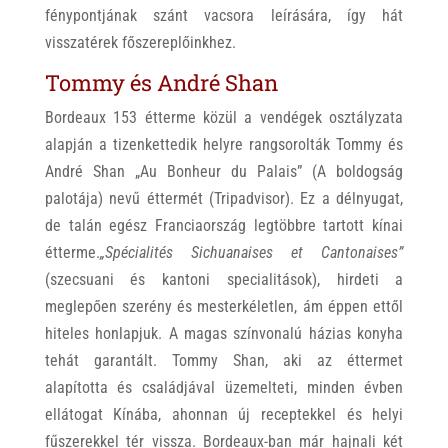
fénypontjának szánt vacsora leírására, így hát
visszatérek főszereplőinkhez.
Tommy és André Shan
Bordeaux 153 étterme közül a vendégek osztályzata
alapján a tizenkettedik helyre rangsorolták Tommy és
André Shan „Au Bonheur du Palais” (A boldogság
palotája) nevű éttermét (Tripadvisor). Ez a délnyugat,
de talán egész Franciaország legtöbbre tartott kínai
étterme.
„Spécialités Sichuanaises et Cantonaises”
(szecsuani és kantoni specialitások), hirdeti a
meglepően szerény és mesterkéletlen, ám éppen ettől
hiteles honlapjuk. A magas színvonalú házias konyha
tehát garantált. Tommy Shan, aki az éttermet
alapította és családjával üzemelteti, minden évben
ellátogat Kínába, ahonnan új receptekkel és helyi
fűszerekkel tér vissza. Bordeaux-ban már hajnali két