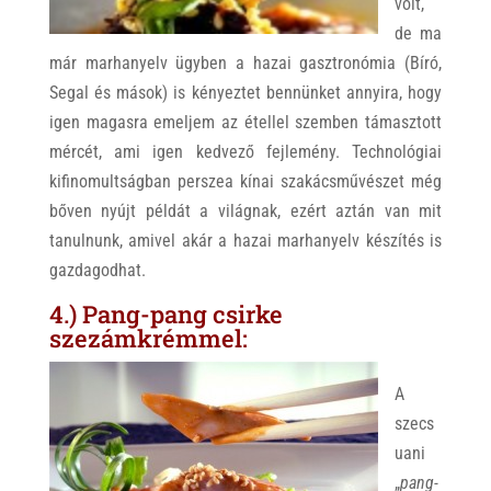
volt,
de ma
már marhanyelv ügyben a hazai gasztronómia (Bíró,
Segal és mások) is kényeztet bennünket annyira, hogy
igen magasra emeljem az étellel szemben támasztott
mércét, ami igen kedvező fejlemény. Technológiai
kifinomultságban perszea kínai szakácsművészet még
bőven nyújt példát a világnak, ezért aztán van mit
tanulnunk, amivel akár a hazai marhanyelv készítés is
gazdagodhat.
4.) Pang-pang csirke
szezámkrémmel:
A
szecs
uani
„
pang-