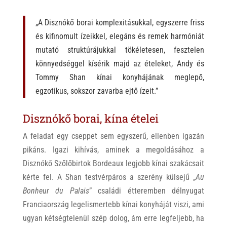
„A
Disznókő borai komplexitásukkal, egyszerre friss
és kifinomult ízeikkel, elegáns és remek harmóniát
mutató struktúrájukkal tökéletesen, fesztelen
könnyedséggel kísérik majd az ételeket, Andy és
Tommy Shan kínai konyhájának meglepő,
egzotikus, sokszor zavarba ejtő ízeit.”
Disznókő borai, kína ételei
A feladat egy cseppet sem egyszerű, ellenben igazán
pikáns. Igazi kihívás, aminek a megoldásához a
Disznókő Szőlőbirtok Bordeaux legjobb kínai szakácsait
kérte fel. A Shan testvérpáros a szerény külsejű „
Au
Bonheur du Palais
” családi étteremben délnyugat
Franciaország legelismertebb kínai konyháját viszi, ami
ugyan kétségtelenül szép dolog, ám erre legfeljebb, ha