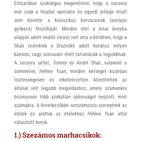
Elöljáróban szükséges megemlíteni, hogy a vacsora
már csak a feladat speciális és egyedi jellege miatt
sem követte a klasszikus borvacsorák (európai
gyökerű) filozófiáját. Minden étel a kínai konyha
alapján adott önálló válasz volt arra a kérdésre, hogy a
Shan testvérek a Disznókő adott borához milyen
kantoni, vagy szecsuáni ételt tartanának a legjobbnak.
A vacsora séfjei,
Tommy és André
Shan
, valamint a
sommelier,
Hélène Yuan,
minden kétséget kizáróan
tisztességesen és elkötelezetten közelítettek az
általuk vélt legjobb megoldáshoz, amely számunkra
bizonyosan több szokatlan újdonságot nyújtott, mint
számukra. A következőkbe sorszámozva szereplnek az
ételek és alattuk az ételekhez
Hélène Yuan
által
választott borok.
1.) Szezámos marhacsíkok: