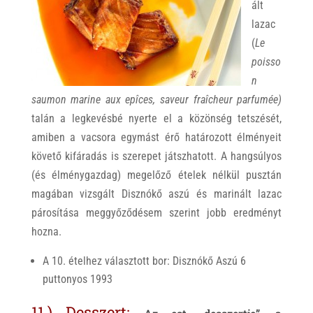
ált
lazac
(
Le
poisso
n
saumon marine aux epîces, saveur fraîcheur parfumée)
talán a legkevésbé nyerte el a közönség tetszését,
amiben a vacsora egymást érő határozott élményeit
követő kifáradás is szerepet játszhatott. A hangsúlyos
(és élménygazdag) megelőző ételek nélkül pusztán
magában vizsgált Disznókő aszú és marinált lazac
párosítása meggyőződésem szerint jobb eredményt
hozna.
A 10. ételhez választott bor: Disznókő Aszú 6
puttonyos 1993
11.) Desszert: