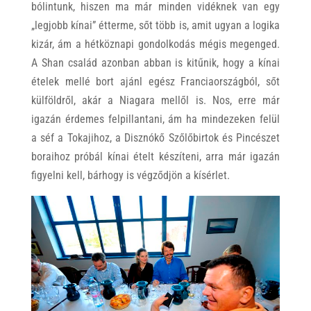
bólintunk, hiszen ma már minden vidéknek van egy
„legjobb kínai” étterme, sőt több is, amit ugyan a logika
kizár, ám a hétköznapi gondolkodás mégis megenged.
A Shan család azonban abban is kitűnik, hogy a kínai
ételek mellé bort ajánl egész Franciaországból, sőt
külföldről, akár a Niagara mellől is. Nos, erre már
igazán érdemes felpillantani, ám ha mindezeken felül
a séf a Tokajihoz, a Disznókő Szőlőbirtok és Pincészet
boraihoz próbál kínai ételt készíteni, arra már igazán
figyelni kell, bárhogy is végződjön a kísérlet.