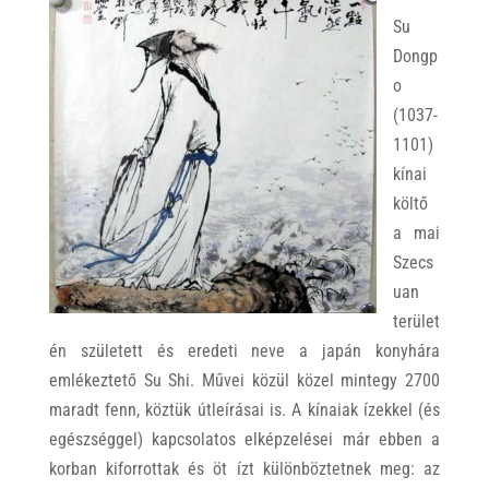
Su
Dongp
o
(1037-
1101)
kínai
költő
a mai
Szecs
uan
terület
én született és eredeti neve a japán konyhára
emlékeztető Su Shi. Művei közül közel mintegy 2700
maradt fenn, köztük útleírásai is. A kínaiak ízekkel (és
egészséggel) kapcsolatos elképzelései már ebben a
korban kiforrottak és öt ízt különböztetnek meg: az