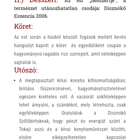
Az est „desszertje”, a
természet utánozhatatlan csodája:
Disznókő
Eszencia 2006.
Köret:
Az est során a húsból készült fogások mellett kevés
hangsúlyt kapott a köret és egyedüliként csupán a
hagyományos ragadós rizs szerepelt, amit némiképpen
sajnálok is.
Utószó:
A megtapasztalt kínai konyha kifinomultságában,
briliáns fűszerezésével, hagyománytiszteletével
egészen kivételes volt. A vacsorát sokféleképpen
lehet árnyalni, a szándékot, mely létrehozta, csak
egyféleképpen. Gratulálok a Disznókő
Szőlőbirtoknak, hogy pénzt és energiát szánt a
Tokaji aszú és a kínai konyhaművészet közötti,
elsőre elképzelhetetlen kapcsolat