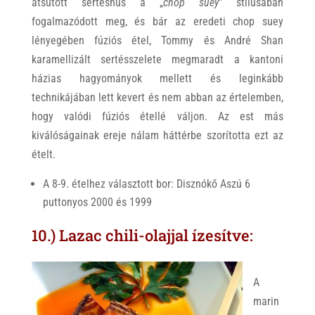
átsütött sertéshús a „
chop suey
” stílusában
fogalmazódott meg, és bár az eredeti chop suey
lényegében fúziós étel, Tommy és André Shan
karamellizált sertésszelete megmaradt a kantoni
házias hagyományok mellett és leginkább
technikájában lett kevert és nem abban az értelemben,
hogy valódi fúziós étellé váljon. Az est más
kiválóságainak ereje nálam háttérbe szorította ezt az
ételt.
A 8-9. ételhez választott bor: Disznókő Aszú 6
puttonyos 2000 és 1999
10.) Lazac chili-olajjal ízesítve:
A
marin