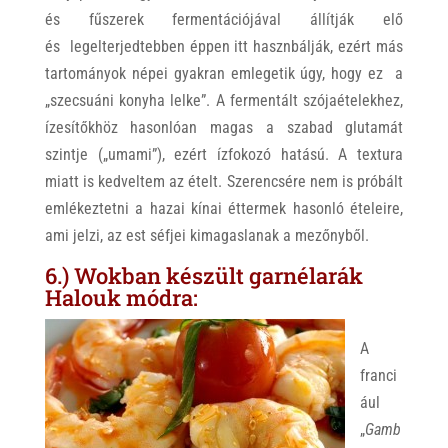
és fűszerek fermentációjával állítják elő
és legelterjedtebben éppen itt hasznbálják, ezért más
tartományok népei gyakran emlegetik úgy, hogy ez a
„szecsuáni konyha lelke”. A fermentált szójaételekhez,
ízesítőkhöz hasonlóan magas a szabad glutamát
szintje („umami”), ezért ízfokozó hatású. A textura
miatt is kedveltem az ételt. Szerencsére nem is próbált
emlékeztetni a hazai kínai éttermek hasonló ételeire,
ami jelzi, az est séfjei kimagaslanak a mezőnyből.
6.) Wokban készült garnélarák
Halouk módra:
A
franci
ául
„
Gamb