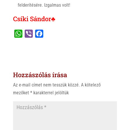
felderítésére. Izgalmas volt!
Csíki Sándor♣
W
V
F
h
i
a
a
b
c
t
e
e
s
r
b
Hozzászólás írása
A
o
p
o
Az e-mail címet nem tesszük közzé.
A kötelező
p
k
mezőket
*
karakterrel jelöltük