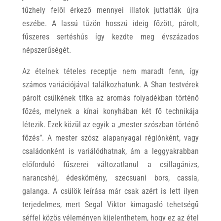
tűzhely felől érkező mennyei illatok juttatták újra
eszébe. A lassú tűzön hosszú ideig főzött, párolt,
fűszeres sertéshús így kezdte meg évszázados
népszerűségét.
Az ételnek tételes receptje nem maradt fenn, így
számos variációjával találkozhatunk. A Shan testvérek
párolt csülkének titka az aromás folyadékban történő
főzés, melynek a kínai konyhában két fő technikája
létezik. Ezek közül az egyik a „mester szószban történő
főzés”. A mester szósz alapanyagai régiónként, vagy
családonként is variálódhatnak, ám a leggyakrabban
előforduló fűszerei változatlanul a csillagánizs,
narancshéj, édeskömény, szecsuani bors, cassia,
galanga. A csülök leírása már csak azért is lett ilyen
terjedelmes, mert Segal Viktor kimagasló tehetségű
séffel közös véleményen kijelenthetem, hogy ez az étel