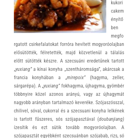
kukori
cakem
ényítő
ben
megfo
rgatott csirkefalatokat forróra hevített mogyoróolajban
elősütötték, félretették, majd közvetlenül a tálalás
előtt sütötték készre. A szecsuáni eredetűnek tartott
„
yuxiang”
a kínai konyha „szentháromsága”, akárcsak a
francia konyhában a „
mirepoix”
(hagyma, zeller,
sárgarépa). A „
yuxiang”
fokhagyma, újhagyma, gyömbér
többnyire közel azonos arányú, vagy az újhagymát
nagyobb arányban tartalmazó keveréke. Szójaszósszal,
chilivel, sóval, cukorral és a szecsuani konyha lelkének
is tartott fűszeres, sós szójapasztával (
doubanjiang)
ízesítik és ezt sütik tovább mogyoróolajban. A
szójapasztát egyébként szecsuánban szójabab, rizs, só