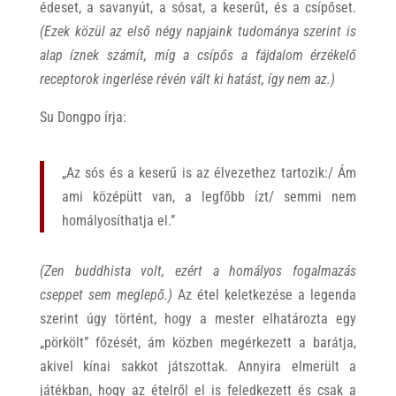
édeset, a savanyút, a sósat, a keserűt, és a csípőset.
(Ezek közül az első négy napjaink tudománya szerint is
alap íznek számít, míg a csípős a fájdalom érzékelő
receptorok ingerlése révén vált ki hatást, így nem az.)
Su Dongpo írja:
„Az sós és a keserű is az élvezethez tartozik:/ Ám
ami középütt van, a legfőbb ízt/ semmi nem
homályosíthatja el.”
(Zen buddhista volt, ezért a homályos fogalmazás
cseppet sem meglepő.)
Az étel keletkezése a legenda
szerint úgy történt, hogy a mester elhatározta egy
„pörkölt” főzését, ám közben megérkezett a barátja,
akivel kínai sakkot játszottak. Annyira elmerült a
játékban, hogy az ételről el is feledkezett és csak a