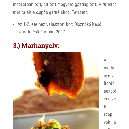
mozsárban tört, pirított mogyoró gazdagított. A furmint
utat talált a csípős garnélához. Tetszett.
Az 1-2. ételhez választott bor: Disznókő Késői
szüretelésű Furmint 2007
3.) Marhanyelv:
A
marha
nyelv
Borde
auxból
érkeze
tt,
szép
volt, jó