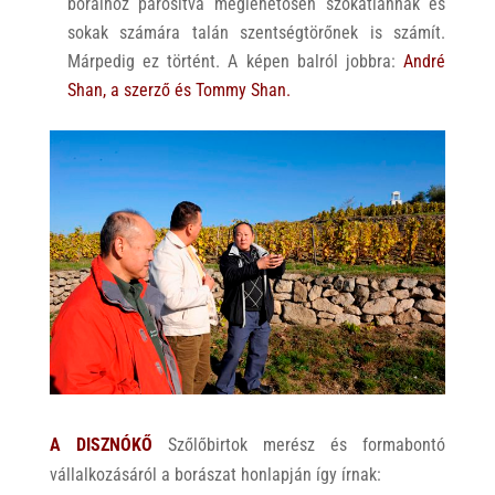
boraihoz párosítva meglehetősen szokatlannak és
sokak számára talán szentségtörőnek is számít.
Márpedig ez történt. A képen balról jobbra:
André
Shan, a szerző és Tommy Shan.
A DISZNÓKŐ
Szőlőbirtok merész és formabontó
vállalkozásáról a borászat honlapján így írnak: