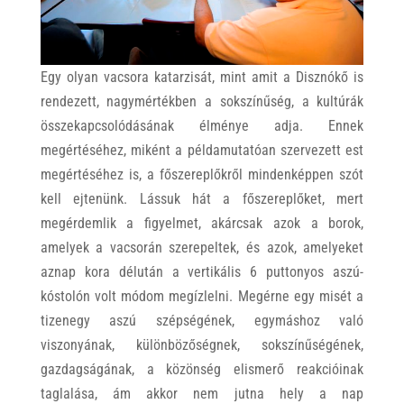
Egy olyan vacsora katarzisát, mint amit a Disznókő is
rendezett, nagymértékben a sokszínűség, a kultúrák
összekapcsolódásának élménye adja. Ennek
megértéséhez, miként a példamutatóan szervezett est
megértéséhez is, a főszereplőkről mindenképpen szót
kell ejtenünk. Lássuk hát a főszereplőket, mert
megérdemlik a figyelmet, akárcsak azok a borok,
amelyek a vacsorán szerepeltek, és azok, amelyeket
aznap kora délután a vertikális 6 puttonyos aszú-
kóstolón volt módom megízlelni. Megérne egy misét a
tizenegy aszú szépségének, egymáshoz való
viszonyának, különbözőségnek, sokszínűségének,
gazdagságának, a közönség elismerő reakcióinak
taglalása, ám akkor nem jutna hely a nap