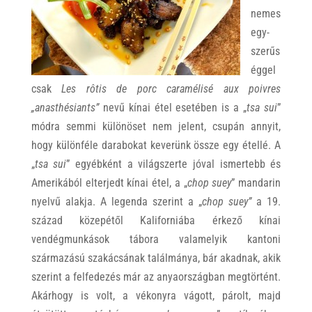
nemes
egy-
szerűs
éggel
csak
Les rôtis de porc caramélisé aux poivres
„anasthésiants”
nevű kínai étel esetében is a „
tsa sui
”
módra semmi különöset nem jelent, csupán annyit,
hogy különféle darabokat keverünk össze egy étellé. A
„
tsa sui
” egyébként a világszerte jóval ismertebb és
Amerikából elterjedt kínai étel, a „
chop suey
” mandarin
nyelvű alakja. A legenda szerint a „
chop suey”
a 19.
század közepétől Kaliforniába érkező kínai
vendégmunkások tábora valamelyik kantoni
származású szakácsának találmánya, bár akadnak, akik
szerint a felfedezés már az anyaországban megtörtént.
Akárhogy is volt, a vékonyra vágott, párolt, majd