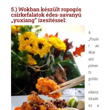
5.) Wokban készült ropogós
csirkefalatok édes-savanyú
„yuxiang” ízesítéssel:
A
„
Poule
t au
Wok
aux
pimen
ts
grillés
”
elkész
ítéséh
ez a