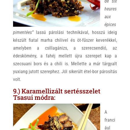
de six
heures
aux
épices
pimentées”
lassú párolási technikával, hosszú ideig
készült fiatal marha chilivel és öt-fűszer keverékkel,
amelyben a csillagánizs, a szerecsendió, az
édeskömény, a fahéj mellett újra szerepet kap a
szecsuani bors és a chili is. Mellette a már tárgyalt
yuxiang jutott szerephez. Jól sikerült étel-bor párosítás
volt.
9.) Karamellizált sertésszelet
Tsasui módra:
A
franci
ául