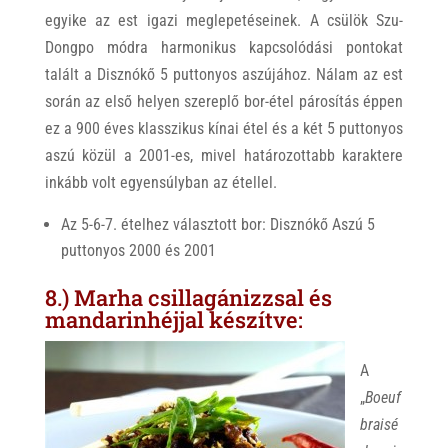
egyike az est igazi meglepetéseinek. A csülök Szu-
Dongpo módra harmonikus kapcsolódási pontokat
talált a Disznókő 5 puttonyos aszújához. Nálam az est
során az első helyen szereplő bor-étel párosítás éppen
ez a 900 éves klasszikus kínai étel és a két 5 puttonyos
aszú közül a 2001-es, mivel határozottabb karaktere
inkább volt egyensúlyban az étellel.
Az 5-6-7. ételhez választott bor: Disznókő Aszú 5
puttonyos 2000 és 2001
8.) Marha csillagánizzsal és
mandarinhéjjal készítve:
A
„
Boeuf
braisé