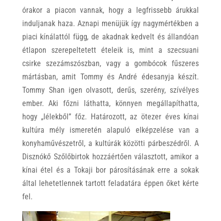
órakor a piacon vannak, hogy a legfrissebb árukkal
induljanak haza. Aznapi menüjük így nagymértékben a
piaci kínálattól függ
,
de akadnak kedvelt és állandóan
étlapon szerepeltetett ételeik is, mint a szecsuani
csirke szezámszószban, vagy a gombócok fűszeres
mártásban, amit Tommy és André édesanyja készít.
Tommy Shan igen olvasott, derűs, szerény, szívélyes
ember. Aki főzni láthatta, könnyen megállapíthatta,
hogy „lélekből” főz. Határozott, az ötezer éves kínai
kultúra mély ismeretén alapuló elképzelése van a
konyhaművészetről, a kultúrák közötti párbeszédről. A
Disznókő Szőlőbirtok hozzáértően választott, amikor a
kínai étel és a Tokaji bor párosításának erre a sokak
által lehetetlennek tartott feladatára éppen őket kérte
fel.