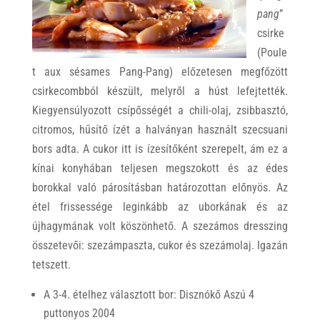
pang
”
csirke
(Poule
t aux sésames Pang-Pang) előzetesen megfőzött
csirkecombból készült, melyről a húst lefejtették.
Kiegyensúlyozott csípősségét a chili-olaj, zsibbasztó,
citromos, hűsítő ízét a halványan használt szecsuani
bors adta. A cukor itt is ízesítőként szerepelt, ám ez a
kínai konyhában teljesen megszokott és az édes
borokkal való párosításban határozottan előnyös. Az
étel frissessége leginkább az uborkának és az
újhagymának volt köszönhető. A szezámos dresszing
összetevői: szezámpaszta, cukor és szezámolaj. Igazán
tetszett.
A 3-4. ételhez választott bor: Disznókő Aszú 4
puttonyos 2004