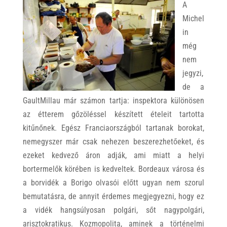
A
Michel
in
még
nem
jegyzi,
de a
GaultMillau már számon tartja: inspektora különösen
az étterem gőzöléssel készített ételeit tartotta
kitűnőnek. Egész Franciaországból tartanak borokat,
nemegyszer már csak nehezen beszerezhetőeket, és
ezeket kedvező áron adják, ami miatt a helyi
bortermelők körében is kedveltek. Bordeaux városa és
a borvidék a Borigo olvasói előtt ugyan nem szorul
bemutatásra, de annyit érdemes megjegyezni, hogy ez
a vidék hangsúlyosan polgári, sőt nagypolgári,
arisztokratikus. Kozmopolita, aminek a történelmi