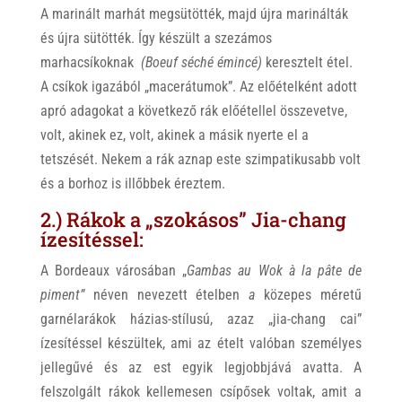
A marinált marhát megsütötték, majd újra marinálták
és újra sütötték. Így készült a szezámos
marhacsíkoknak
(
Boeuf séché émincé)
keresztelt étel.
A csíkok igazából „macerátumok”. Az előételként adott
apró adagokat a következő rák előétellel összevetve,
volt, akinek ez, volt, akinek a másik nyerte el a
tetszését. Nekem a rák aznap este szimpatikusabb volt
és a borhoz is illőbbek éreztem.
2.) Rákok a „szokásos” Jia-chang
ízesítéssel:
A Bordeaux városában „
Gambas au Wok à la pâte de
piment”
néven nevezett ételben
a
közepes méretű
garnélarákok házias-stílusú, azaz „jia-chang cai”
ízesítéssel készültek, ami az ételt valóban személyes
jellegűvé és az est egyik legjobbjává avatta. A
felszolgált rákok kellemesen csípősek voltak, amit a