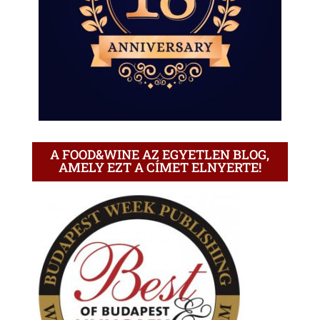
A FOOD&WINE AZ EGYETLEN BLOG,
AMELY EZT A CÍMET ELNYERTE!