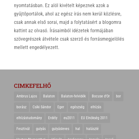
nyomtatásban. Ez alól kivételt képeznek azok a
gyűjtőportálok, ahol az egész írás nem kerül közlésre,
csak annak első sorai, majd a folytatásért a blogomra
kattint az olvasó. Írásaimból idézetek formájában
szövegrészek átvétele csak szerző és forrásmegjelölés
mellett engedélyezett.
CIMKEFELHŐ
Ambrus Lajos
Balaton
Balaton-felvidék
Bocuse d'Or
bor
borász
Csíki Sándor
Eger
egészség
elhízás
elhízástudomány
Erdély
eu2011
EU Elnökség 2011
Fesztivál
gulyás
gulyásleves
hal
halászlé