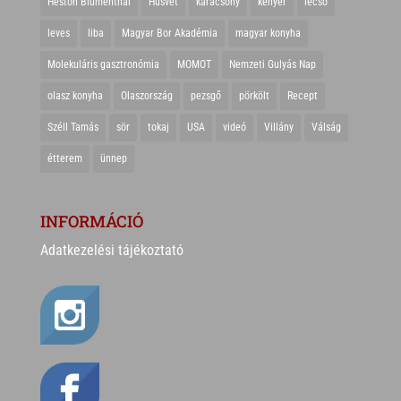
Heston Blumenthal
Húsvét
karácsony
kenyér
lecsó
leves
liba
Magyar Bor Akadémia
magyar konyha
Molekuláris gasztronómia
MOMOT
Nemzeti Gulyás Nap
olasz konyha
Olaszország
pezsgő
pörkölt
Recept
Széll Tamás
sör
tokaj
USA
videó
Villány
Válság
étterem
ünnep
INFORMÁCIÓ
Adatkezelési tájékoztató