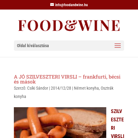
info@foodandwine.hu
Oldal kiválasztása
A JÓ SZILVESZTERI VIRSLI – frankfurti, bécsi
és mások
Szerző:
Csíki Sándor
|
2014/12/28
|
Német konyha
,
Osztrák
konyha
SZILV
ESZTE
RI
VIRSLI