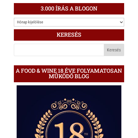
t
e
e
3.000 ÍRÁS A BLOGON
s
r
b
3.000
A
o
ÍRÁS
p
o
KERESÉS
A
p
k
BLOGON
A FOOD & WINE 18 ÉVE FOLYAMATOSAN
MŰKÖDŐ BLOG