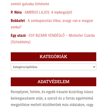
somlói galuska története
P. Nóra
-
AMBRUS LAJOS: A lepkegyűjtő
Bobbafet
-
A sonkapácolás titkai, avagy van-e magyar
sonka?
Egy utazó
-
EGY BIZARR VENDÉGLŐ – Micheller Csárda
(Szilsárkány)
KATEGÓRIÁK
KATEGÓRIÁK
ADATVÉDELEM
Receptjeim, fotóim, és egyéb írásaim kizárólag írásos
beleegyezésem után, a szerző és a forrás egyértelmű
megjelölése mellett közölhetőek más oldalakon, vagy