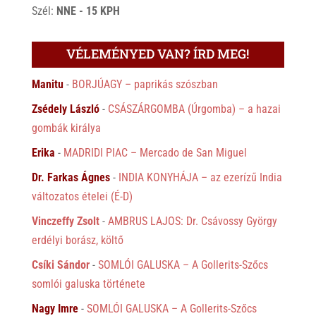
Szél:
NNE - 15 KPH
VÉLEMÉNYED VAN? ÍRD MEG!
Manitu
-
BORJÚAGY – paprikás szószban
Zsédely László
-
CSÁSZÁRGOMBA (Úrgomba) – a hazai
gombák királya
Erika
-
MADRIDI PIAC – Mercado de San Miguel
Dr. Farkas Ágnes
-
INDIA KONYHÁJA – az ezerízű India
változatos ételei (É-D)
Vinczeffy Zsolt
-
AMBRUS LAJOS: Dr. Csávossy György
erdélyi borász, költő
Csíki Sándor
-
SOMLÓI GALUSKA – A Gollerits-Szőcs
somlói galuska története
Nagy Imre
-
SOMLÓI GALUSKA – A Gollerits-Szőcs