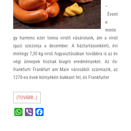
–
Évent
e
minte
gy harminc ezer tonna virslit vásárolunk, ám a virsli
igazi szezonja a december. A háztartásonkénti, évi
mintegy 7,30 kg virsli fogyasztásában továbbra is az év
végi ünnepek hoznak kiugró eredményeket. Az ős-
frankfurti Frankfurt am Main városából származik, az
1270-es évek környékén bukkant fel, és Frankfurter
(TOVÁBB…)
W
V
F
h
i
a
a
b
c