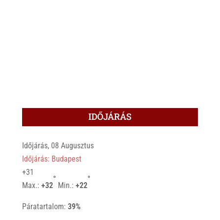
IDŐJÁRÁS
Időjárás, 08 Augusztus
Időjárás: Budapest
+
31
°
°
Max.:
+
32
Min.:
+
22
Páratartalom:
39%