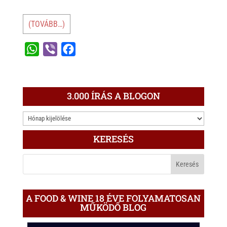
(TOVÁBB…)
W
V
F
h
i
a
a
b
c
t
e
e
3.000 ÍRÁS A BLOGON
s
r
b
3.000
A
o
ÍRÁS
p
o
KERESÉS
A
p
k
BLOGON
A FOOD & WINE 18 ÉVE FOLYAMATOSAN
MŰKÖDŐ BLOG