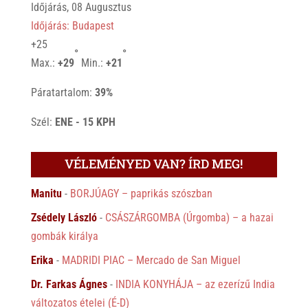
Időjárás, 08 Augusztus
Időjárás: Budapest
+
25
°
°
Max.:
+
29
Min.:
+
21
Páratartalom:
39%
Szél:
ENE - 15 KPH
VÉLEMÉNYED VAN? ÍRD MEG!
Manitu
-
BORJÚAGY – paprikás szószban
Zsédely László
-
CSÁSZÁRGOMBA (Úrgomba) – a hazai
gombák királya
Erika
-
MADRIDI PIAC – Mercado de San Miguel
Dr. Farkas Ágnes
-
INDIA KONYHÁJA – az ezerízű India
változatos ételei (É-D)