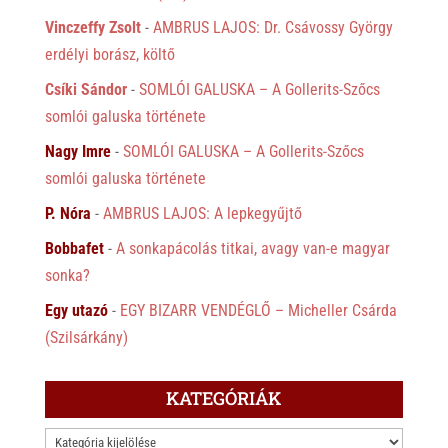
Vinczeffy Zsolt
-
AMBRUS LAJOS: Dr. Csávossy György
erdélyi borász, költő
Csíki Sándor
-
SOMLÓI GALUSKA – A Gollerits-Szőcs
somlói galuska története
Nagy Imre
-
SOMLÓI GALUSKA – A Gollerits-Szőcs
somlói galuska története
P. Nóra
-
AMBRUS LAJOS: A lepkegyűjtő
Bobbafet
-
A sonkapácolás titkai, avagy van-e magyar
sonka?
Egy utazó
-
EGY BIZARR VENDÉGLŐ – Micheller Csárda
(Szilsárkány)
KATEGÓRIÁK
KATEGÓRIÁK