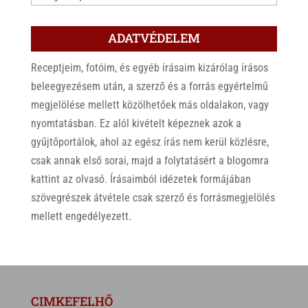
ADATVÉDELEM
Receptjeim, fotóim, és egyéb írásaim kizárólag írásos
beleegyezésem után, a szerző és a forrás egyértelmű
megjelölése mellett közölhetőek más oldalakon, vagy
nyomtatásban. Ez alól kivételt képeznek azok a
gyűjtőportálok, ahol az egész írás nem kerül közlésre,
csak annak első sorai, majd a folytatásért a blogomra
kattint az olvasó. Írásaimból idézetek formájában
szövegrészek átvétele csak szerző és forrásmegjelölés
mellett engedélyezett.
CIMKEFELHŐ