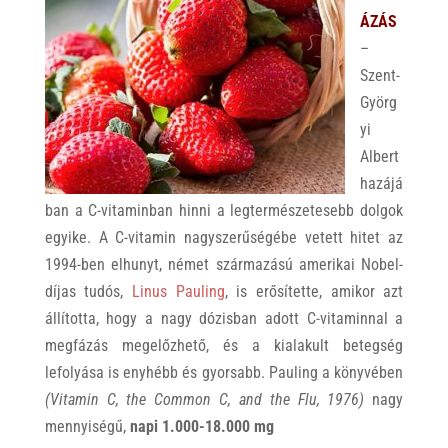
ÁZÁS
–
Szent-
Györg
yi
Albert
hazájá
ban a C-vitaminban hinni a legtermészetesebb dolgok
egyike. A C-vitamin nagyszerűségébe vetett hitet az
1994-ben elhunyt, német származású amerikai Nobel-
díjas tudós,
Linus Pauling
, is erősítette, amikor azt
állította, hogy a nagy dózisban adott C-vitaminnal a
megfázás megelőzhető, és a kialakult betegség
lefolyása is enyhébb és gyorsabb. Pauling a könyvében
(Vitamin C, the Common C, and the Flu, 1976)
nagy
mennyiségű,
napi 1.000-18.000 mg