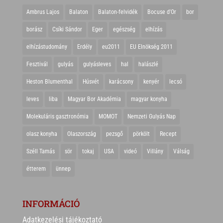
Ambrus Lajos
Balaton
Balaton-felvidék
Bocuse d'Or
bor
borász
Csíki Sándor
Eger
egészség
elhízás
elhízástudomány
Erdély
eu2011
EU Elnökség 2011
Fesztivál
gulyás
gulyásleves
hal
halászlé
Heston Blumenthal
Húsvét
karácsony
kenyér
lecsó
leves
liba
Magyar Bor Akadémia
magyar konyha
Molekuláris gasztronómia
MOMOT
Nemzeti Gulyás Nap
olasz konyha
Olaszország
pezsgő
pörkölt
Recept
Széll Tamás
sör
tokaj
USA
videó
Villány
Válság
étterem
ünnep
INFORMÁCIÓ
Adatkezelési tájékoztató