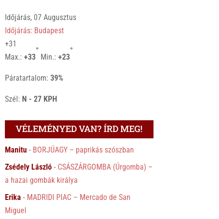
Időjárás, 07 Augusztus
Időjárás: Budapest
+
31
°
°
Max.:
+
33
Min.:
+
23
Páratartalom:
39%
Szél:
N - 27 KPH
VÉLEMÉNYED VAN? ÍRD MEG!
Manitu
-
BORJÚAGY – paprikás szószban
Zsédely László
-
CSÁSZÁRGOMBA (Úrgomba) –
a hazai gombák királya
Erika
-
MADRIDI PIAC – Mercado de San
Miguel