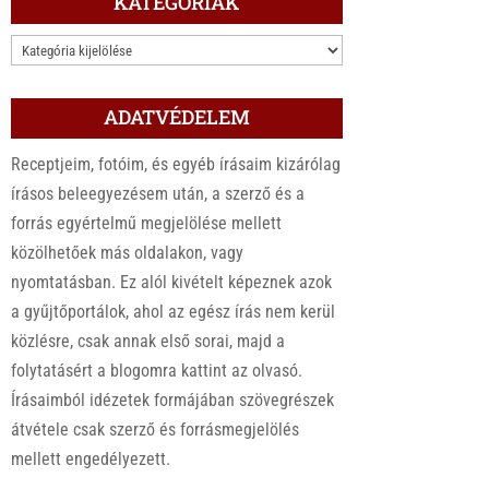
KATEGÓRIÁK
KATEGÓRIÁK
ADATVÉDELEM
Receptjeim, fotóim, és egyéb írásaim kizárólag
írásos beleegyezésem után, a szerző és a
forrás egyértelmű megjelölése mellett
közölhetőek más oldalakon, vagy
nyomtatásban. Ez alól kivételt képeznek azok
a gyűjtőportálok, ahol az egész írás nem kerül
közlésre, csak annak első sorai, majd a
folytatásért a blogomra kattint az olvasó.
Írásaimból idézetek formájában szövegrészek
átvétele csak szerző és forrásmegjelölés
mellett engedélyezett.