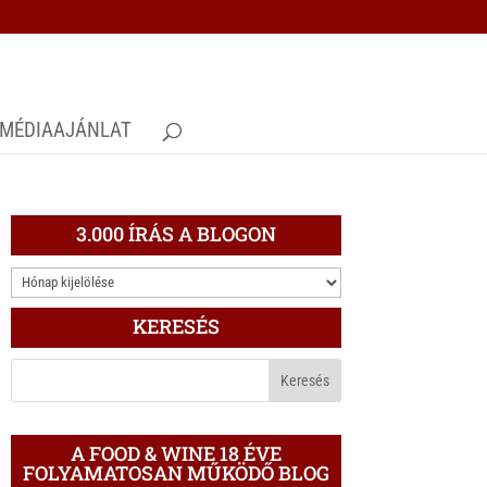
MÉDIAAJÁNLAT
3.000 ÍRÁS A BLOGON
3.000
ÍRÁS
KERESÉS
A
BLOGON
A FOOD & WINE 18 ÉVE
FOLYAMATOSAN MŰKÖDŐ BLOG