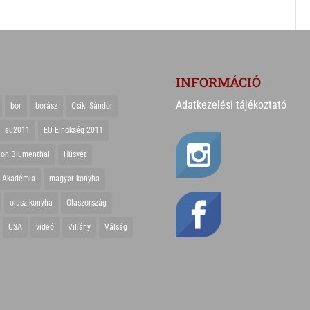
INFORMÁCIÓ
Adatkezelési tájékoztató
bor
borász
Csíki Sándor
eu2011
EU Elnökség 2011
ton Blumenthal
Húsvét
r Akadémia
magyar konyha
olasz konyha
Olaszország
USA
videó
Villány
Válság