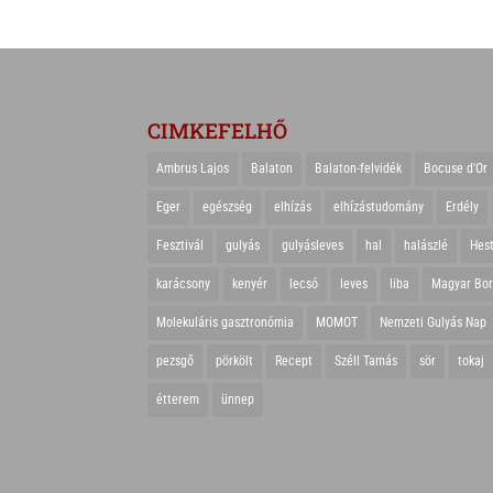
CIMKEFELHŐ
Ambrus Lajos
Balaton
Balaton-felvidék
Bocuse d'Or
Eger
egészség
elhízás
elhízástudomány
Erdély
Fesztivál
gulyás
gulyásleves
hal
halászlé
Hes
karácsony
kenyér
lecsó
leves
liba
Magyar Bo
Molekuláris gasztronómia
MOMOT
Nemzeti Gulyás Nap
pezsgő
pörkölt
Recept
Széll Tamás
sör
tokaj
étterem
ünnep