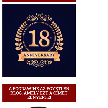
A FOOD&WINE AZ EGYETLEN
BLOG, AMELY EZT A CÍMET
ELNYERTE!