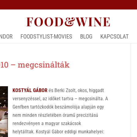
ÁNDOR
FOODSTYLIST-MOVIES
BLOG
KAPCSOLAT
10 – megcsinálták
KOSTYÁL GÁBOR
és Berki Zsolt, okos, higgadt
versenyzéssel, az időket tartva – megcsinálta. A
Genfben tartózkodók beszámolója alapján egy
nem minden részletében óramű precizitású
rendezvényen a magyar szakácsok
helytálltak.
Kostyál Gábor eddigi munkahelyei: