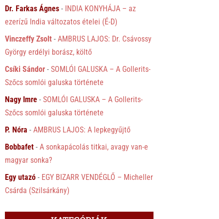
Dr. Farkas Ágnes
-
INDIA KONYHÁJA – az
ezerízű India változatos ételei (É-D)
Vinczeffy Zsolt
-
AMBRUS LAJOS: Dr. Csávossy
György erdélyi borász, költő
Csíki Sándor
-
SOMLÓI GALUSKA – A Gollerits-
Szőcs somlói galuska története
Nagy Imre
-
SOMLÓI GALUSKA – A Gollerits-
Szőcs somlói galuska története
P. Nóra
-
AMBRUS LAJOS: A lepkegyűjtő
Bobbafet
-
A sonkapácolás titkai, avagy van-e
magyar sonka?
Egy utazó
-
EGY BIZARR VENDÉGLŐ – Micheller
Csárda (Szilsárkány)