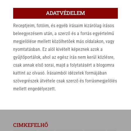
ADATVÉDELEM
Receptjeim, fotóim, és egyéb írásaim kizárólag írásos
beleegyezésem után, a szerző és a forrás egyértelmű
megjelölése mellett közölhetőek más oldalakon, vagy
nyomtatásban. Ez alól kivételt képeznek azok a
gyűjtőportálok, ahol az egész írás nem kerül közlésre,
csak annak első sorai, majd a folytatásért a blogomra
kattint az olvasó. Írásaimból idézetek formájában
szövegrészek átvétele csak szerző és forrásmegjelölés
mellett engedélyezett.
CIMKEFELHŐ