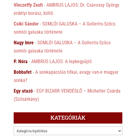
Vinczeffy Zsolt
-
AMBRUS LAJOS: Dr. Csávossy György
erdélyi borász, költő
Csíki Sándor
-
SOMLÓI GALUSKA – A Gollerits-Szőcs
somlói galuska története
Nagy Imre
-
SOMLÓI GALUSKA – A Gollerits-Szőcs
somlói galuska története
P. Nóra
-
AMBRUS LAJOS: A lepkegyűjtő
Bobbafet
-
A sonkapácolás titkai, avagy van-e magyar
sonka?
Egy utazó
-
EGY BIZARR VENDÉGLŐ – Micheller Csárda
(Szilsárkány)
KATEGÓRIÁK
KATEGÓRIÁK