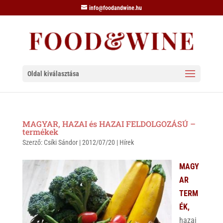
info@foodandwine.hu
Oldal kiválasztása
MAGYAR, HAZAI és HAZAI FELDOLGOZÁSÚ –
termékek
Szerző:
Csíki Sándor
|
2012/07/20
|
Hírek
MAGY
AR
TERM
ÉK,
hazai