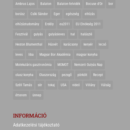
Ambrus Lajos
Balaton
Balaton-felvidék
Bocuse d'Or
bor
borász
Csíki Sándor
Eger
egészség
elhízás
elhízástudomány
Erdély
eu2011
EU Elnökség 2011
Fesztivál
gulyás
gulyásleves
hal
halászlé
Heston Blumenthal
Húsvét
karácsony
kenyér
lecsó
leves
liba
Magyar Bor Akadémia
magyar konyha
Molekuláris gasztronómia
MOMOT
Nemzeti Gulyás Nap
olasz konyha
Olaszország
pezsgő
pörkölt
Recept
Széll Tamás
sör
tokaj
USA
videó
Villány
Válság
étterem
ünnep
INFORMÁCIÓ
Adatkezelési tájékoztató