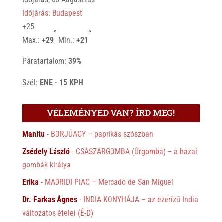
Időjárás: Budapest
+
25
°
°
Max.:
+
29
Min.:
+
21
Páratartalom:
39%
Szél:
ENE - 15 KPH
VÉLEMÉNYED VAN? ÍRD MEG!
Manitu
-
BORJÚAGY – paprikás szószban
Zsédely László
-
CSÁSZÁRGOMBA (Úrgomba) – a hazai
gombák királya
Erika
-
MADRIDI PIAC – Mercado de San Miguel
Dr. Farkas Ágnes
-
INDIA KONYHÁJA – az ezerízű India
változatos ételei (É-D)