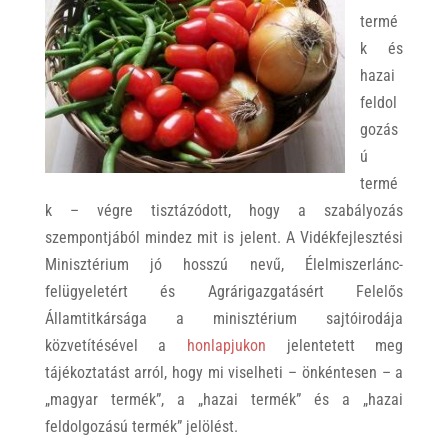
termé
k és
hazai
feldol
gozás
ú
termé
k – végre tisztázódott, hogy a szabályozás
szempontjából mindez mit is jelent. A Vidékfejlesztési
Minisztérium jó hosszú nevű, Élelmiszerlánc-
felügyeletért és Agrárigazgatásért Felelős
Államtitkársága a minisztérium sajtóirodája
közvetítésével a
honlapjukon
jelentetett meg
tájékoztatást arról, hogy mi viselheti – önkéntesen – a
„magyar termék”, a „hazai termék” és a „hazai
feldolgozású termék” jelölést.