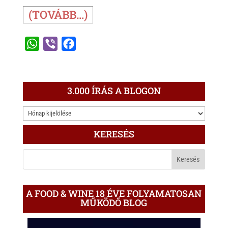
(TOVÁBB…)
W
V
F
h
i
a
a
b
c
t
e
e
3.000 ÍRÁS A BLOGON
s
r
b
3.000
A
o
ÍRÁS
p
o
KERESÉS
A
p
k
BLOGON
A FOOD & WINE 18 ÉVE FOLYAMATOSAN
MŰKÖDŐ BLOG