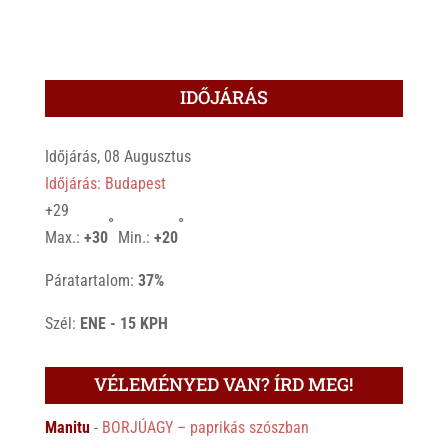
IDŐJÁRÁS
Időjárás, 08 Augusztus
Időjárás: Budapest
+
29
°
°
Max.:
+
30
Min.:
+
20
Páratartalom:
37%
Szél:
ENE - 15 KPH
VÉLEMÉNYED VAN? ÍRD MEG!
Manitu
-
BORJÚAGY – paprikás szószban