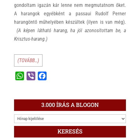
gondoltam igazán kár lenne nem megmutatnom őket.
A harangok egyébként a passaui Rudolf Perner
harangöntő műhelyében készültek (ilyen is van még).
(A képen látható harang, ha jól azonosítottam be, a
Krisztus-harang.)
(TOVÁBB…)
W
V
F
h
i
a
a
b
c
t
e
e
3.000 ÍRÁS A BLOGON
s
r
b
3.000
A
o
ÍRÁS
p
o
KERESÉS
A
p
k