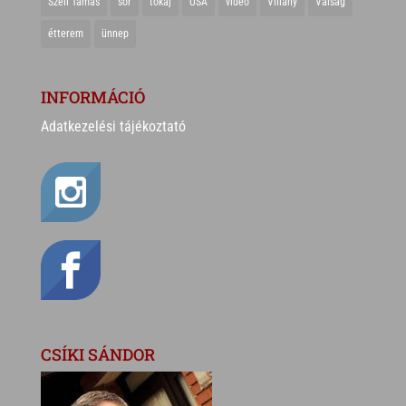
Széll Tamás
sör
tokaj
USA
videó
Villány
Válság
étterem
ünnep
INFORMÁCIÓ
Adatkezelési tájékoztató
CSÍKI SÁNDOR