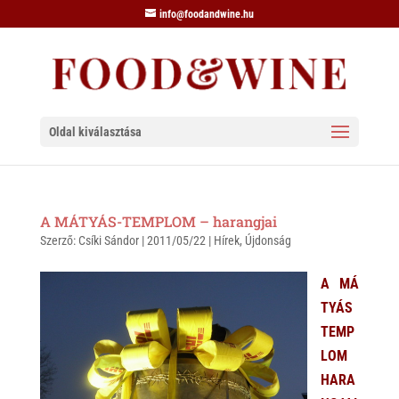
info@foodandwine.hu
Oldal kiválasztása
A MÁTYÁS-TEMPLOM – harangjai
Szerző:
Csíki Sándor
|
2011/05/22
|
Hírek
,
Újdonság
A MÁ
TYÁS
TEMP
LOM
HARA