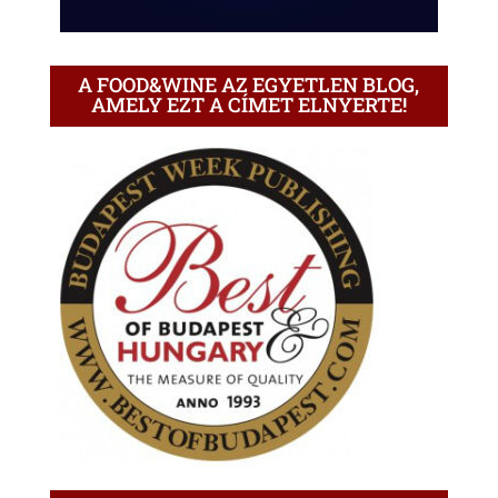
A FOOD&WINE AZ EGYETLEN BLOG,
AMELY EZT A CÍMET ELNYERTE!