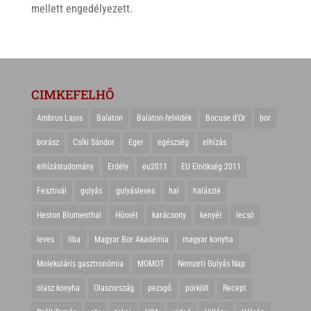
mellett engedélyezett.
CIMKEFELHŐ
Ambrus Lajos
Balaton
Balaton-felvidék
Bocuse d'Or
bor
borász
Csíki Sándor
Eger
egészség
elhízás
elhízástudomány
Erdély
eu2011
EU Elnökség 2011
Fesztivál
gulyás
gulyásleves
hal
halászlé
Heston Blumenthal
Húsvét
karácsony
kenyér
lecsó
leves
liba
Magyar Bor Akadémia
magyar konyha
Molekuláris gasztronómia
MOMOT
Nemzeti Gulyás Nap
olasz konyha
Olaszország
pezsgő
pörkölt
Recept