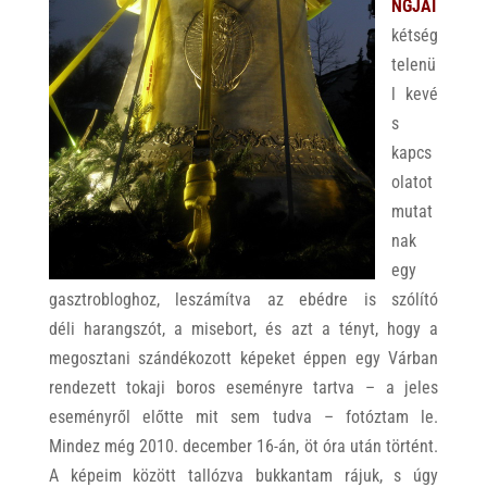
NGJAI
kétség
telenü
l kevé
s
kapcs
olatot
mutat
nak
egy
gasztrobloghoz, leszámítva az ebédre is szólító
déli harangszót, a misebort, és azt a tényt, hogy a
megosztani szándékozott képeket éppen egy Várban
rendezett tokaji boros eseményre tartva – a jeles
eseményről előtte mit sem tudva – fotóztam le.
Mindez még 2010. december 16-án, öt óra után történt.
A képeim között tallózva bukkantam rájuk, s úgy