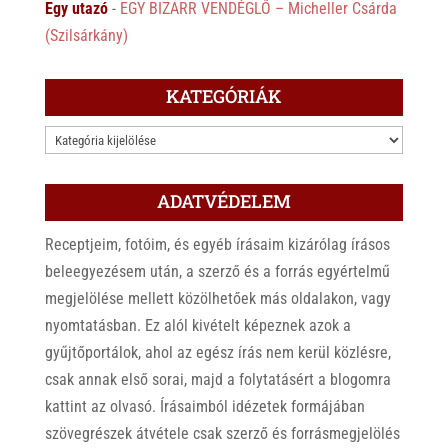
Egy utazó
-
EGY BIZARR VENDÉGLŐ – Micheller Csárda
(Szilsárkány)
KATEGÓRIÁK
KATEGÓRIÁK
ADATVÉDELEM
Receptjeim, fotóim, és egyéb írásaim kizárólag írásos
beleegyezésem után, a szerző és a forrás egyértelmű
megjelölése mellett közölhetőek más oldalakon, vagy
nyomtatásban. Ez alól kivételt képeznek azok a
gyűjtőportálok, ahol az egész írás nem kerül közlésre,
csak annak első sorai, majd a folytatásért a blogomra
kattint az olvasó. Írásaimból idézetek formájában
szövegrészek átvétele csak szerző és forrásmegjelölés