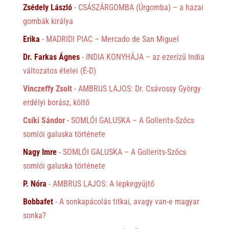
Zsédely László
-
CSÁSZÁRGOMBA (Úrgomba) – a hazai
gombák királya
Erika
-
MADRIDI PIAC – Mercado de San Miguel
Dr. Farkas Ágnes
-
INDIA KONYHÁJA – az ezerízű India
változatos ételei (É-D)
Vinczeffy Zsolt
-
AMBRUS LAJOS: Dr. Csávossy György
erdélyi borász, költő
Csíki Sándor
-
SOMLÓI GALUSKA – A Gollerits-Szőcs
somlói galuska története
Nagy Imre
-
SOMLÓI GALUSKA – A Gollerits-Szőcs
somlói galuska története
P. Nóra
-
AMBRUS LAJOS: A lepkegyűjtő
Bobbafet
-
A sonkapácolás titkai, avagy van-e magyar
sonka?