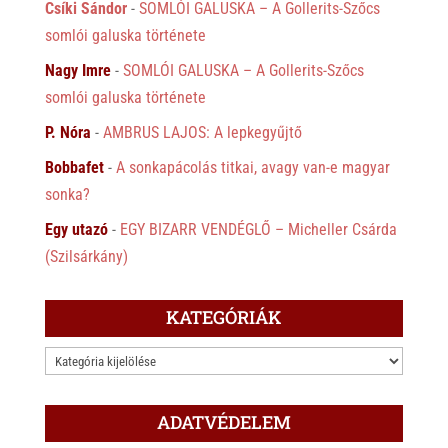
Csíki Sándor
-
SOMLÓI GALUSKA – A Gollerits-Szőcs
somlói galuska története
Nagy Imre
-
SOMLÓI GALUSKA – A Gollerits-Szőcs
somlói galuska története
P. Nóra
-
AMBRUS LAJOS: A lepkegyűjtő
Bobbafet
-
A sonkapácolás titkai, avagy van-e magyar
sonka?
Egy utazó
-
EGY BIZARR VENDÉGLŐ – Micheller Csárda
(Szilsárkány)
KATEGÓRIÁK
KATEGÓRIÁK
ADATVÉDELEM