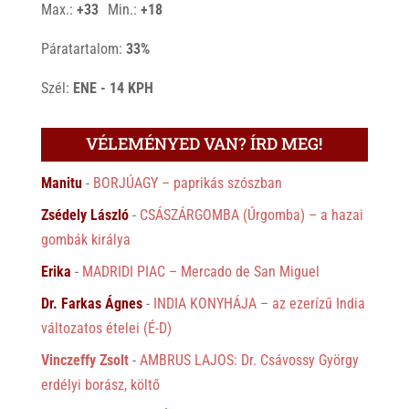
Max.:
+
33
Min.:
+
18
Páratartalom:
33%
Szél:
ENE - 14 KPH
VÉLEMÉNYED VAN? ÍRD MEG!
Manitu
-
BORJÚAGY – paprikás szószban
Zsédely László
-
CSÁSZÁRGOMBA (Úrgomba) – a hazai
gombák királya
Erika
-
MADRIDI PIAC – Mercado de San Miguel
Dr. Farkas Ágnes
-
INDIA KONYHÁJA – az ezerízű India
változatos ételei (É-D)
Vinczeffy Zsolt
-
AMBRUS LAJOS: Dr. Csávossy György
erdélyi borász, költő