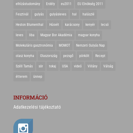
elhízástudomány
Erdély
eu2011
EU Elnökség 2011
Fesztivál
gulyás
gulyásleves
hal
halászlé
Heston Blumenthal
Húsvét
karácsony
kenyér
lecsó
leves
liba
Magyar Bor Akadémia
magyar konyha
Molekuláris gasztronómia
MOMOT
Nemzeti Gulyás Nap
olasz konyha
Olaszország
pezsgő
pörkölt
Recept
Széll Tamás
sör
tokaj
USA
videó
Villány
Válság
étterem
ünnep
INFORMÁCIÓ
Adatkezelési tájékoztató