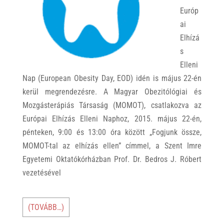
Európ
ai
Elhízá
s
Elleni
Nap (European Obesity Day, EOD) idén is május 22-én
kerül megrendezésre. A Magyar Obezitólógiai és
Mozgásterápiás Társaság (MOMOT), csatlakozva az
Európai Elhízás Elleni Naphoz, 2015. május 22-én,
pénteken, 9:00 és 13:00 óra között „Fogjunk össze,
MOMOT-tal az elhízás ellen” címmel, a Szent Imre
Egyetemi Oktatókórházban Prof. Dr. Bedros J. Róbert
vezetésével
(TOVÁBB…)