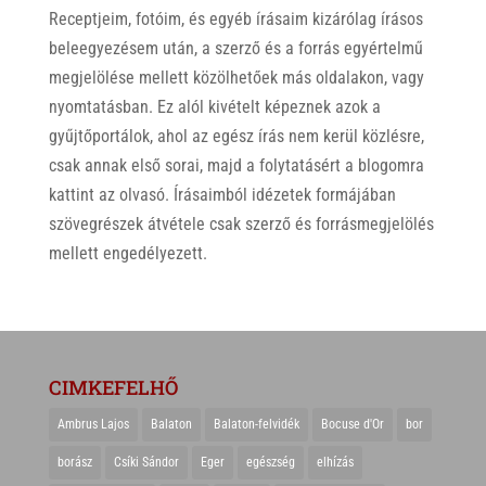
Receptjeim, fotóim, és egyéb írásaim kizárólag írásos
beleegyezésem után, a szerző és a forrás egyértelmű
megjelölése mellett közölhetőek más oldalakon, vagy
nyomtatásban. Ez alól kivételt képeznek azok a
gyűjtőportálok, ahol az egész írás nem kerül közlésre,
csak annak első sorai, majd a folytatásért a blogomra
kattint az olvasó. Írásaimból idézetek formájában
szövegrészek átvétele csak szerző és forrásmegjelölés
mellett engedélyezett.
CIMKEFELHŐ
Ambrus Lajos
Balaton
Balaton-felvidék
Bocuse d'Or
bor
borász
Csíki Sándor
Eger
egészség
elhízás