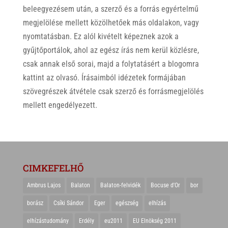
beleegyezésem után, a szerző és a forrás egyértelmű
megjelölése mellett közölhetőek más oldalakon, vagy
nyomtatásban. Ez alól kivételt képeznek azok a
gyűjtőportálok, ahol az egész írás nem kerül közlésre,
csak annak első sorai, majd a folytatásért a blogomra
kattint az olvasó. Írásaimból idézetek formájában
szövegrészek átvétele csak szerző és forrásmegjelölés
mellett engedélyezett.
CIMKEFELHŐ
Ambrus Lajos
Balaton
Balaton-felvidék
Bocuse d'Or
bor
borász
Csíki Sándor
Eger
egészség
elhízás
elhízástudomány
Erdély
eu2011
EU Elnökség 2011