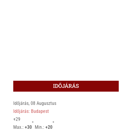
IDŐJÁRÁS
Időjárás, 08 Augusztus
Időjárás: Budapest
+
29
°
°
Max.:
+
30
Min.:
+
20