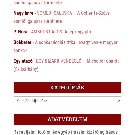
somlói galuska története
Nagy Imre
-
SOMLÓI GALUSKA – A Gollerits-Szőcs
somlói galuska története
P. Nóra
-
AMBRUS LAJOS: A lepkegyűjtő
Bobbafet
-
A sonkapácolás titkai, avagy van-e magyar
sonka?
Egy utazó
-
EGY BIZARR VENDÉGLŐ – Micheller Csárda
(Szilsárkány)
KATEGÓRIÁK
KATEGÓRIÁK
ADATVÉDELEM
Receptjeim, fotóim, és egyéb írásaim kizárólag írásos