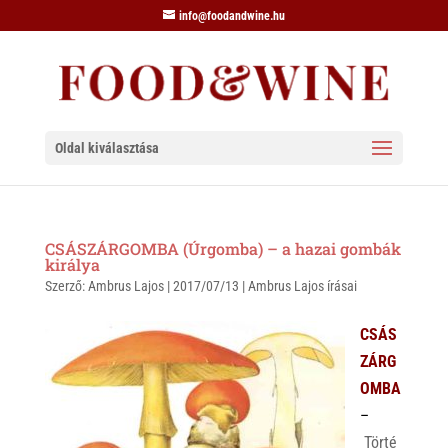
info@foodandwine.hu
Oldal kiválasztása
CSÁSZÁRGOMBA (Úrgomba) – a hazai gombák
királya
Szerző:
Ambrus Lajos
|
2017/07/13
|
Ambrus Lajos írásai
CSÁS
ZÁRG
OMBA
–
Törté