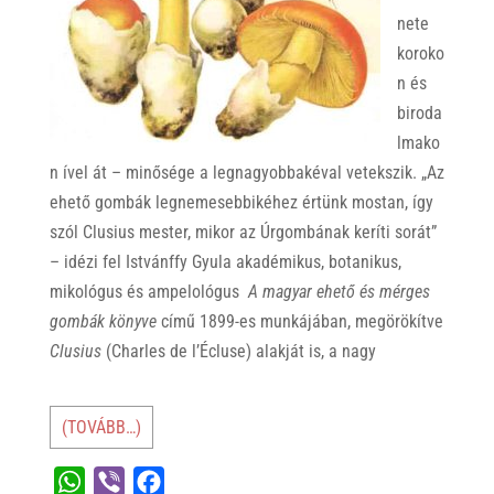
nete
koroko
n és
biroda
lmako
n ível át – minősége a legnagyobbakéval vetekszik. „Az
ehető gombák legnemesebbikéhez értünk mostan, így
szól Clusius mester, mikor az Úrgombának keríti sorát”
– idézi fel Istvánffy Gyula akadémikus, botanikus,
mikológus és ampelológus
A magyar ehető és mérges
gombák könyve
című 1899-es munkájában, megörökítve
Clusius
(Charles de l’Écluse) alakját is, a nagy
(TOVÁBB…)
W
V
F