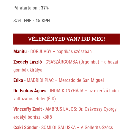
Páratartalom:
37%
Szél:
ENE - 15 KPH
VÉLEMÉNYED VAN? ÍRD MEG!
Manitu
-
BORJÚAGY – paprikás szószban
Zsédely László
-
CSÁSZÁRGOMBA (Úrgomba) – a hazai
gombák királya
Erika
-
MADRIDI PIAC – Mercado de San Miguel
Dr. Farkas Ágnes
-
INDIA KONYHÁJA – az ezerízű India
változatos ételei (É-D)
Vinczeffy Zsolt
-
AMBRUS LAJOS: Dr. Csávossy György
erdélyi borász, költő
Csíki Sándor
-
SOMLÓI GALUSKA – A Gollerits-Szőcs