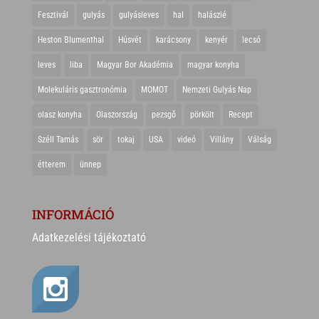
Fesztivál
gulyás
gulyásleves
hal
halászlé
Heston Blumenthal
Húsvét
karácsony
kenyér
lecsó
leves
liba
Magyar Bor Akadémia
magyar konyha
Molekuláris gasztronómia
MOMOT
Nemzeti Gulyás Nap
olasz konyha
Olaszország
pezsgő
pörkölt
Recept
Széll Tamás
sör
tokaj
USA
videó
Villány
Válság
étterem
ünnep
INFORMÁCIÓ
Adatkezelési tájékoztató