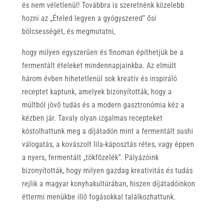
és nem véletlenül! Továbbra is szeretnénk közelebb
hozni az „Ételed legyen a gyógyszered” ősi
bölcsességét, és megmutatni,
hogy milyen egyszerűen és finoman építhetjük be a
fermentált ételeket mindennapjainkba. Az elmúlt
három évben hihetetlenül sok kreatív és inspiráló
receptet kaptunk, amelyek bizonyították, hogy a
múltból jövő tudás és a modern gasztronómia kéz a
kézben jár. Tavaly olyan izgalmas recepteket
kóstolhattunk meg a díjátadón mint a fermentált sushi
válogatás, a kovászolt lila-káposztás rétes, vagy éppen
a nyers, fermentált „tökfőzelék”. Pályázóink
bizonyították, hogy milyen gazdag kreativitás és tudás
rejlik a magyar konyhakultúrában, hiszen díjátadóinkon
éttermi menükbe illő fogásokkal találkozhattunk.