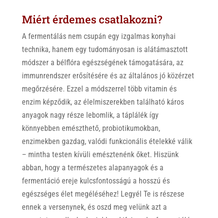
Miért érdemes csatlakozni?
A fermentálás nem csupán egy izgalmas konyhai
technika, hanem egy tudományosan is alátámasztott
módszer a bélflóra egészségének támogatására, az
immunrendszer erősítésére és az általános jó közérzet
megőrzésére. Ezzel a módszerrel több vitamin és
enzim képződik, az élelmiszerekben található káros
anyagok nagy része lebomlik, a táplálék így
könnyebben emészthető, probiotikumokban,
enzimekben gazdag, valódi funkcionális ételekké válik
– mintha testen kívüli emésztenénk őket. Hiszünk
abban, hogy a természetes alapanyagok és a
fermentáció ereje kulcsfontosságú a hosszú és
egészséges élet megéléséhez! Legyél Te is részese
ennek a versenynek, és oszd meg velünk azt a