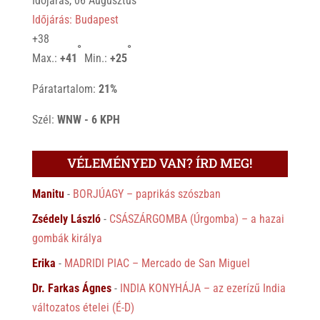
Időjárás, 06 Augusztus
Időjárás: Budapest
+
38
°
°
Max.:
+
41
Min.:
+
25
Páratartalom:
21%
Szél:
WNW - 6 KPH
VÉLEMÉNYED VAN? ÍRD MEG!
Manitu
-
BORJÚAGY – paprikás szószban
Zsédely László
-
CSÁSZÁRGOMBA (Úrgomba) – a hazai
gombák királya
Erika
-
MADRIDI PIAC – Mercado de San Miguel
Dr. Farkas Ágnes
-
INDIA KONYHÁJA – az ezerízű India
változatos ételei (É-D)