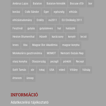
Ambrus Lajos
Balaton
Balaton-felvidék
Bocuse d'Or
bor
borász
Csíki Sándor
Eger
egészség
elhízás
elhízástudomány
Erdély
eu2011
EU Elnökség 2011
Fesztivál
gulyás
gulyásleves
hal
halászlé
Heston Blumenthal
Húsvét
karácsony
kenyér
lecsó
leves
liba
Magyar Bor Akadémia
magyar konyha
Molekuláris gasztronómia
MOMOT
Nemzeti Gulyás Nap
olasz konyha
Olaszország
pezsgő
pörkölt
Recept
Széll Tamás
sör
tokaj
USA
videó
Villány
Válság
étterem
ünnep
INFORMÁCIÓ
Adatkezelési tájékoztató