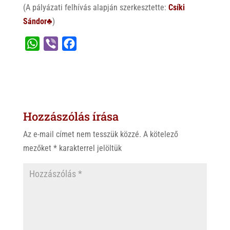
(A pályázati felhívás alapján szerkesztette:
Csíki
Sándor♣
)
W
V
F
h
i
a
a
b
c
t
e
e
s
r
b
Hozzászólás írása
A
o
p
o
Az e-mail címet nem tesszük közzé.
A kötelező
p
k
mezőket
*
karakterrel jelöltük