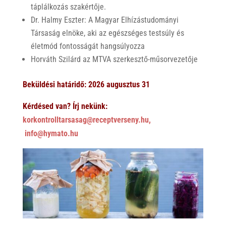
táplálkozás szakértője.
Dr. Halmy Eszter: A Magyar Elhízástudományi
Társaság elnöke, aki az egészséges testsúly és
életmód fontosságát hangsúlyozza
Horváth Szilárd az MTVA szerkesztő-műsorvezetője
Beküldési határidő: 2026 augusztus 31
Kérdésed van? Írj nekünk:
korkontrolltarsasag@receptverseny.hu,
info@hymato.hu