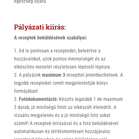
egészség útjára.
Pályázati kiírás:
A receptek beküldésének szabályai:
Írd le pontosan a receptedet, beleértve a
hozzávalókat, azok pontos mennyiségét és az
elkészítés menetét részletesen lépésről lépésre.
A pályázók
maximum 3
recepttel jelentkezhetnek. A
legjobb recepteket ismét megjelentetjük könyv
formájában!
Fotódokumentáció:
Készíts legalább 1 de maximum
3 darab, jó minőségű fotót az elkészült ételedről. A
vizuális megjelenés és a jó minőségű fotó sokat
számít! A receptek leírásával és a fotó beküldésével
automatikusan és térítésmentesen hozzájárulsz