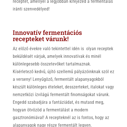
receptet, amellyel a legjobban kifejezed a fermentálás
iránti szenvedélyed!
Innovatív fermentációs
recepteket várunk!
Az előző évekre való tekintettel idén is olyan receptek
beküldését várjuk, amelyek innovatívak és minél
különlegesebb összetevőket tartalmaznak.
Kísérletező kedvű, újító szellemű pályázóinknak szól ez
a verseny! Lenyűgöző, fermentált alapanyagokból
készült különleges ételeket, desszerteket, italokat vagy
nemzetközi ízvilágú fermentált finomságokat várunk.
Engedd szabadjára a fantáziádat, és mutasd meg,
hogyan ötvözöd a fermentálást a modern
gasztronómiával! A recepteknél az is fontos, hogy az
alapanyagok nagy része fermentált legyen.