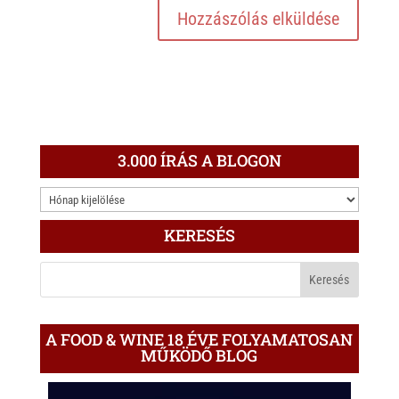
3.000 ÍRÁS A BLOGON
3.000
ÍRÁS
KERESÉS
A
BLOGON
A FOOD & WINE 18 ÉVE FOLYAMATOSAN
MŰKÖDŐ BLOG