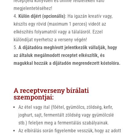
receptjeid könyvben és online felületeken való
megjelentetéséhez!
Külön díjért (opcionális)
: Ha igazán kreatív vagy,
készíts egy rövid (maximum 1 perces) videót az
elkészítés folyamatról vagy a tálalásról. Ezzel
különdíjat nyerhetsz a verseny végén!
A díjátadóra meghívott jelentkezők vállalják, hogy
az általuk megálmodott receptet elkészítik, és
magukkal hozzák a díjátadón megrendezett kóstolóra.
A receptverseny bírálati
szempontjai:
Az étel vagy ital (főétel, gyümölcs, zöldség, kefir,
joghurt, sajt, fermentált zöldség vagy gyümölcslé
stb.) feleljen meg a fermentálás szabályainak.
Az elbírálás során figyelembe vesszük, hogy az adott