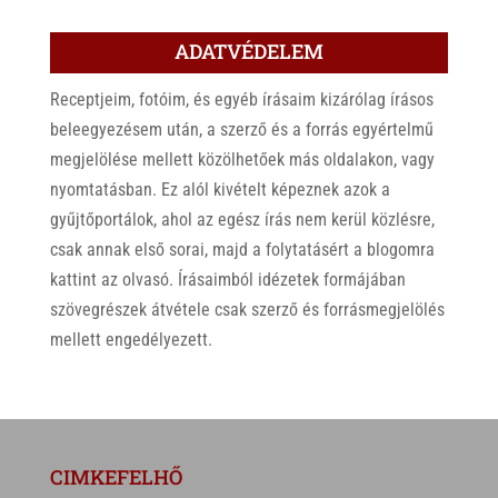
ADATVÉDELEM
Receptjeim, fotóim, és egyéb írásaim kizárólag írásos
beleegyezésem után, a szerző és a forrás egyértelmű
megjelölése mellett közölhetőek más oldalakon, vagy
nyomtatásban. Ez alól kivételt képeznek azok a
gyűjtőportálok, ahol az egész írás nem kerül közlésre,
csak annak első sorai, majd a folytatásért a blogomra
kattint az olvasó. Írásaimból idézetek formájában
szövegrészek átvétele csak szerző és forrásmegjelölés
mellett engedélyezett.
CIMKEFELHŐ