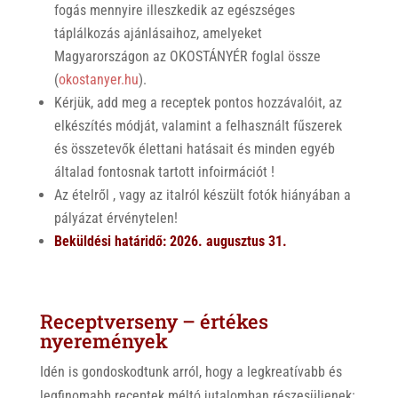
fogás mennyire illeszkedik az egészséges
táplálkozás ajánlásaihoz, amelyeket
Magyarországon az OKOSTÁNYÉR foglal össze
(
okostanyer.hu
).
Kérjük, add meg a receptek pontos hozzávalóit, az
elkészítés módját, valamint a felhasznált fűszerek
és összetevők élettani hatásait és minden egyéb
általad fontosnak tartott infoirmációt !
Az ételről , vagy az italról készült fotók hiányában a
pályázat érvénytelen!
Beküldési határidő: 2026. augusztus 31.
Receptverseny – értékes
nyeremények
Idén is gondoskodtunk arról, hogy a legkreatívabb és
legfinomabb receptek méltó jutalomban részesüljenek: