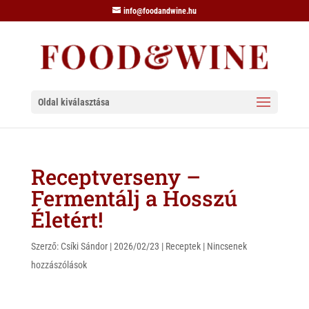
info@foodandwine.hu
Oldal kiválasztása
Receptverseny –
Fermentálj a Hosszú
Életért!
Szerző:
Csíki Sándor
|
2026/02/23
|
Receptek
|
Nincsenek
hozzászólások