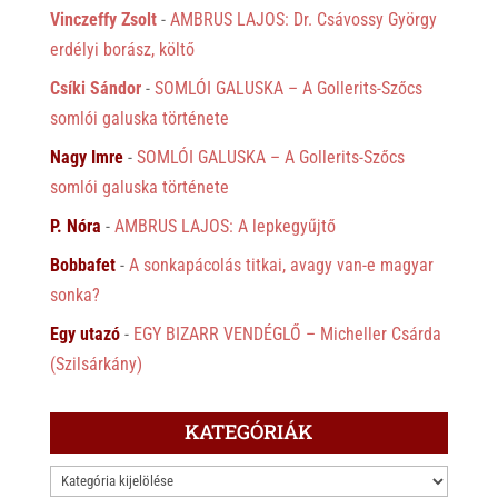
Vinczeffy Zsolt
-
AMBRUS LAJOS: Dr. Csávossy György
erdélyi borász, költő
Csíki Sándor
-
SOMLÓI GALUSKA – A Gollerits-Szőcs
somlói galuska története
Nagy Imre
-
SOMLÓI GALUSKA – A Gollerits-Szőcs
somlói galuska története
P. Nóra
-
AMBRUS LAJOS: A lepkegyűjtő
Bobbafet
-
A sonkapácolás titkai, avagy van-e magyar
sonka?
Egy utazó
-
EGY BIZARR VENDÉGLŐ – Micheller Csárda
(Szilsárkány)
KATEGÓRIÁK
KATEGÓRIÁK