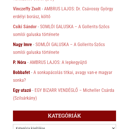
Vinczeffy Zsolt
-
AMBRUS LAJOS: Dr. Csávossy György
erdélyi borász, költő
Csíki Sándor
-
SOMLÓI GALUSKA – A Gollerits-Szőcs
somlói galuska története
Nagy Imre
-
SOMLÓI GALUSKA – A Gollerits-Szőcs
somlói galuska története
P. Nóra
-
AMBRUS LAJOS: A lepkegyűjtő
Bobbafet
-
A sonkapácolás titkai, avagy van-e magyar
sonka?
Egy utazó
-
EGY BIZARR VENDÉGLŐ – Micheller Csárda
(Szilsárkány)
KATEGÓRIÁK
KATEGÓRIÁK