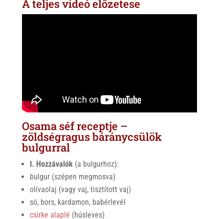
A teljes videó előzetese
Osama séf receptje –
zöldségragus báránycsülök
bulgurral
I. Hozzávalók
(a bulgurhoz):
bulgur (szépen megmosva)
olívaolaj (vagy vaj, tisztított vaj)
só, bors, kardamon, babérlevél
csirke alaplé
(húsleves)