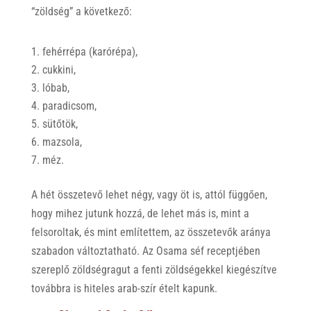
“zöldség” a következő:
fehérrépa (karórépa),
cukkini,
lóbab,
paradicsom,
sütőtök,
mazsola,
méz.
A hét összetevő lehet négy, vagy öt is, attól függően,
hogy mihez jutunk hozzá, de lehet más is, mint a
felsoroltak, és mint említettem, az összetevők aránya
szabadon változtatható. Az Osama séf receptjében
szereplő zöldségragut a fenti zöldségekkel kiegészítve
továbbra is hiteles arab-szír ételt kapunk.