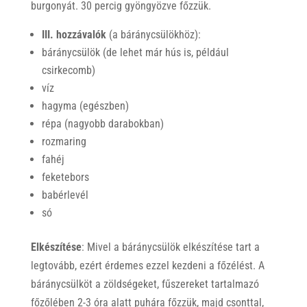
burgonyát. 30 percig gyöngyözve főzzük.
III. hozzávalók
(a báránycsülökhöz):
báránycsülök (de lehet már hús is, például
csirkecomb)
víz
hagyma (egészben)
répa (nagyobb darabokban)
rozmaring
fahéj
feketebors
babérlevél
só
Elkészítése
: Mivel a báránycsülök elkészítése tart a
legtovább, ezért érdemes ezzel kezdeni a főzélést. A
báránycsülköt a zöldségeket, fűszereket tartalmazó
főzőlében 2-3 óra alatt puhára főzzük, majd csonttal,