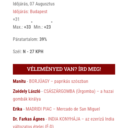
Időjárás, 07 Augusztus
Időjárás: Budapest
+
31
°
°
Max.:
+
33
Min.:
+
23
Páratartalom:
39%
Szél:
N - 27 KPH
VÉLEMÉNYED VAN? ÍRD MEG!
Manitu
-
BORJÚAGY – paprikás szószban
Zsédely László
-
CSÁSZÁRGOMBA (Úrgomba) – a hazai
gombák királya
Erika
-
MADRIDI PIAC – Mercado de San Miguel
Dr. Farkas Ágnes
-
INDIA KONYHÁJA – az ezerízű India
változatos ételei (É-D)