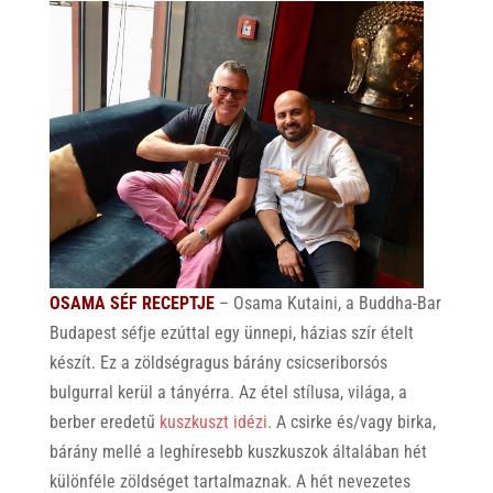
OSAMA SÉF RECEPTJE
– Osama Kutaini, a Buddha-Bar
Budapest séfje ezúttal egy ünnepi, házias szír ételt
készít. Ez a zöldségragus bárány csicseriborsós
bulgurral kerül a tányérra. Az étel stílusa, világa, a
berber eredetű
kuszkuszt idézi
. A csirke és/vagy birka,
bárány mellé a leghíresebb kuszkuszok általában hét
különféle zöldséget tartalmaznak. A hét nevezetes