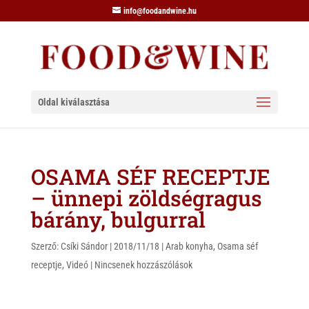
info@foodandwine.hu
Oldal kiválasztása
OSAMA SÉF RECEPTJE
– ünnepi zöldségragus
bárány, bulgurral
Szerző:
Csíki Sándor
|
2018/11/18
|
Arab konyha
,
Osama séf
receptje
,
Videó
|
Nincsenek hozzászólások