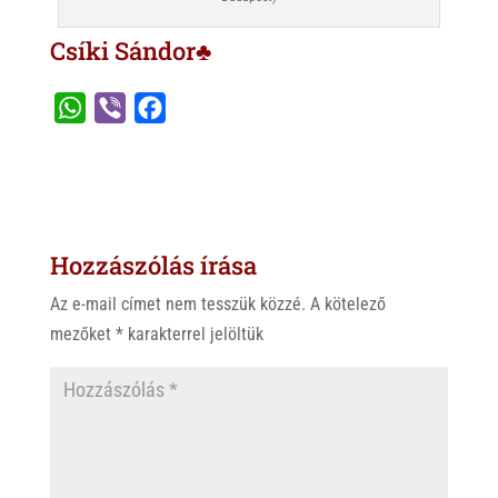
Csíki Sándor♣
W
V
F
h
i
a
a
b
c
t
e
e
s
r
b
Hozzászólás írása
A
o
p
o
Az e-mail címet nem tesszük közzé.
A kötelező
p
k
mezőket
*
karakterrel jelöltük