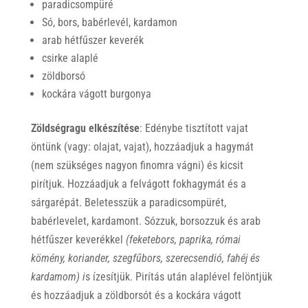
paradicsompüré
Só, bors, babérlevél, kardamon
arab hétfűszer keverék
csirke alaplé
zöldborsó
kockára vágott burgonya
Zöldségragu elkészítése
: Edénybe tisztított vajat
öntünk (vagy: olajat, vajat), hozzáadjuk a hagymát
(nem szükséges nagyon finomra vágni) és kicsit
pirítjuk. Hozzáadjuk a felvágott fokhagymát és a
sárgarépát. Beletesszük a paradicsompürét,
babérlevelet, kardamont. Sózzuk, borsozzuk és arab
hétfűszer keverékkel
(feketebors, paprika, római
kömény, koriander, szegfűbors, szerecsendió, fahéj és
kardamom) i
s ízesítjük. Pirítás után alaplével felöntjük
és hozzáadjuk a zöldborsót és a kockára vágott