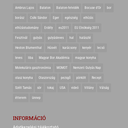
Ambrus Lajos
Balaton
Balaton-felvidék
Bocuse d'Or
bor
borász
Csíki Sándor
Eger
egészség
elhízás
elhízástudomány
Erdély
eu2011
EU Elnökség 2011
Fesztivál
gulyás
gulyásleves
hal
halászlé
Heston Blumenthal
Húsvét
karácsony
kenyér
lecsó
leves
liba
Magyar Bor Akadémia
magyar konyha
Molekuláris gasztronómia
MOMOT
Nemzeti Gulyás Nap
olasz konyha
Olaszország
pezsgő
pörkölt
Recept
Széll Tamás
sör
tokaj
USA
videó
Villány
Válság
étterem
ünnep
INFORMÁCIÓ
Adatkezelési tájékoztató