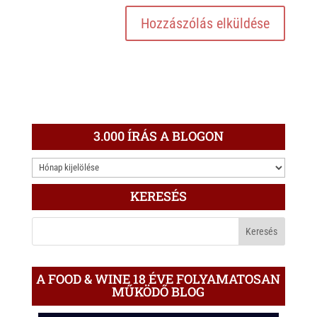
3.000 ÍRÁS A BLOGON
3.000
ÍRÁS
KERESÉS
A
BLOGON
A FOOD & WINE 18 ÉVE FOLYAMATOSAN
MŰKÖDŐ BLOG