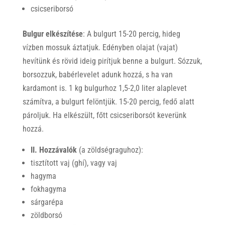
csicseriborsó
Bulgur elkészítése
: A bulgurt 15-20 percig, hideg
vízben mossuk áztatjuk. Edényben olajat (vajat)
hevítünk és rövid ideig pirítjuk benne a bulgurt. Sózzuk,
borsozzuk, babérlevelet adunk hozzá, s ha van
kardamont is. 1 kg bulgurhoz 1,5-2,0 liter alaplevet
számítva, a bulgurt felöntjük. 15-20 percig, fedő alatt
pároljuk. Ha elkészült, főtt csicseriborsót keverünk
hozzá.
II. Hozzávalók
(a zöldségraguhoz):
tisztított vaj (ghí), vagy vaj
hagyma
fokhagyma
sárgarépa
zöldborsó