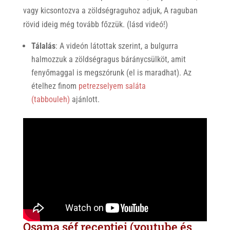
vagy kicsontozva a zöldségraguhoz adjuk, A raguban
rövid ideig még tovább főzzük. (lásd videó!)
Tálalás
: A videón látottak szerint, a bulgurra
halmozzuk a zöldségragus báránycsülköt, amit
fenyőmaggal is megszórunk (el is maradhat). Az
ételhez finom
petrezselyem saláta
(tabbouleh)
ajánlott.
Osama séf receptjei (youtube és