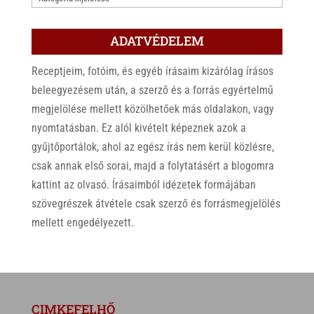
ADATVÉDELEM
Receptjeim, fotóim, és egyéb írásaim kizárólag írásos
beleegyezésem után, a szerző és a forrás egyértelmű
megjelölése mellett közölhetőek más oldalakon, vagy
nyomtatásban. Ez alól kivételt képeznek azok a
gyűjtőportálok, ahol az egész írás nem kerül közlésre,
csak annak első sorai, majd a folytatásért a blogomra
kattint az olvasó. Írásaimból idézetek formájában
szövegrészek átvétele csak szerző és forrásmegjelölés
mellett engedélyezett.
CIMKEFELHŐ