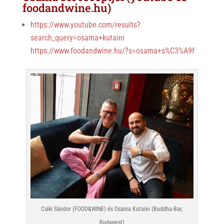
foodandwine.hu)
https://www.youtube.com/results?
search_query=osama+kutaini
https://www.foodandwine.hu/?s=osama+s%C3%A9f
Csíki Sándor (FOOD&WINE) és Osama Kutaini (Buddha-Bar,
Budapest)