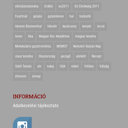
elhízástudomány
Erdély
eu2011
EU Elnökség 2011
Fesztivál
gulyás
gulyásleves
hal
halászlé
Heston Blumenthal
Húsvét
karácsony
kenyér
lecsó
leves
liba
Magyar Bor Akadémia
magyar konyha
Molekuláris gasztronómia
MOMOT
Nemzeti Gulyás Nap
olasz konyha
Olaszország
pezsgő
pörkölt
Recept
Széll Tamás
sör
tokaj
USA
videó
Villány
Válság
étterem
ünnep
INFORMÁCIÓ
Adatkezelési tájékoztató