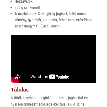
Hozzávalók
:
250 g csirkemell
A marinádhoz
: 3 ek. görög joghurt, őrölt római
kömény, gyömbér, koriander, fehér bors, erős Pista,
só (fokhagyma).
(Lásd: videó)
Tálalás
A török konyhában leginkább rizzsel, joghurttal és
nyárson grillezett zöldségekkel tálalják. A szíriai,