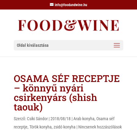
info@foodandwine.hu
Oldal kiválasztása
OSAMA SÉF RECEPTJE
– könnyű nyári
csirkenyárs (shish
taouk)
Szerző:
Csíki Sándor
|
2018/08/18
|
Arab konyha
,
Osama séf
receptje
,
Török konyha
,
zsidó konyha
|
Nincsenek hozzászólások