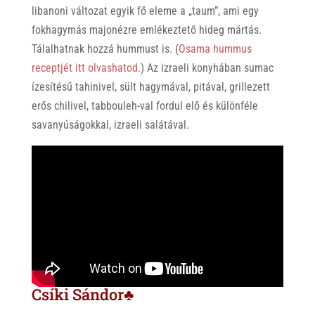
libanoni változat egyik fő eleme a „taum”, ami egy
fokhagymás majonézre emlékeztető hideg mártás.
Tálalhatnak hozzá hummust is. (
Osama hummus
receptjét itt olvashatod
.) Az izraeli konyhában sumac
ízesítésű tahinivel, sült hagymával, pitával, grillezett
erős chilivel, tabbouleh-val fordul elő és különféle
savanyúságokkal, izraeli salátával.
Csíki Sándor♣