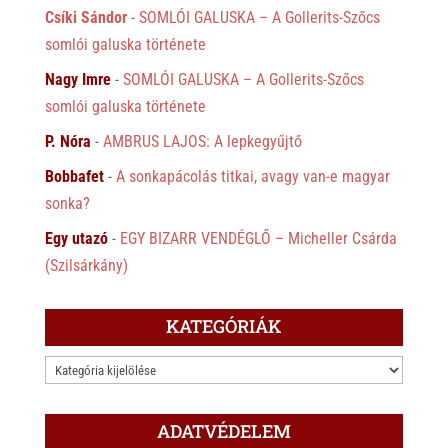
Csíki Sándor
-
SOMLÓI GALUSKA – A Gollerits-Szőcs
somlói galuska története
Nagy Imre
-
SOMLÓI GALUSKA – A Gollerits-Szőcs
somlói galuska története
P. Nóra
-
AMBRUS LAJOS: A lepkegyűjtő
Bobbafet
-
A sonkapácolás titkai, avagy van-e magyar
sonka?
Egy utazó
-
EGY BIZARR VENDÉGLŐ – Micheller Csárda
(Szilsárkány)
KATEGÓRIÁK
KATEGÓRIÁK
ADATVÉDELEM