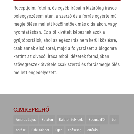
Receptjeim, fotóim, és egyéb írásaim kizárólag írásos
beleegyezésem után, a szerző és a forrás egyértelmű
megjelölése mellett közölhetőek más oldalakon, vagy
nyomtatásban. Ez alól kivételt képeznek azok a
gyűjtőportálok, ahol az egész írás nem kerül közlésre,
csak annak első sorai, majd a folytatásért a blogomra
kattint az olvasó. Írásaimból idézetek formájában
szövegrészek átvétele csak szerző és forrásmegjelölés
mellett engedélyezett.
CIMKEFELHŐ
Ambrus Lajos
Balaton
Balaton-felvidék
Bocuse d'Or
bor
borász
Csíki Sándor
Eger
egészség
elhízás