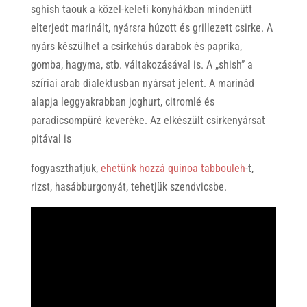
sghish taouk a közel-keleti konyhákban mindenütt
elterjedt marinált, nyársra húzott és grillezett csirke. A
nyárs készülhet a csirkehús darabok és paprika,
gomba, hagyma, stb. váltakozásával is. A „shish” a
szíriai arab dialektusban nyársat jelent. A marinád
alapja leggyakrabban joghurt, citromlé és
paradicsompüré keveréke. Az elkészült csirkenyársat
pitával is
fogyaszthatjuk,
ehetünk hozzá quinoa tabbouleh
-t,
rizst, hasábburgonyát, tehetjük szendvicsbe.