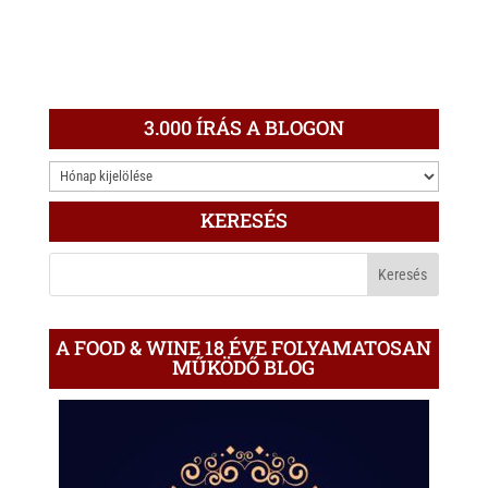
3.000 ÍRÁS A BLOGON
3.000
ÍRÁS
KERESÉS
A
BLOGON
A FOOD & WINE 18 ÉVE FOLYAMATOSAN
MŰKÖDŐ BLOG