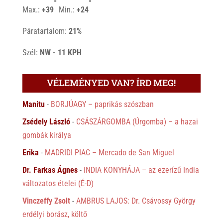
°
°
Max.:
+
39
Min.:
+
24
Páratartalom:
21%
Szél:
NW - 11 KPH
VÉLEMÉNYED VAN? ÍRD MEG!
Manitu
-
BORJÚAGY – paprikás szószban
Zsédely László
-
CSÁSZÁRGOMBA (Úrgomba) – a hazai
gombák királya
Erika
-
MADRIDI PIAC – Mercado de San Miguel
Dr. Farkas Ágnes
-
INDIA KONYHÁJA – az ezerízű India
változatos ételei (É-D)
Vinczeffy Zsolt
-
AMBRUS LAJOS: Dr. Csávossy György
erdélyi borász, költő