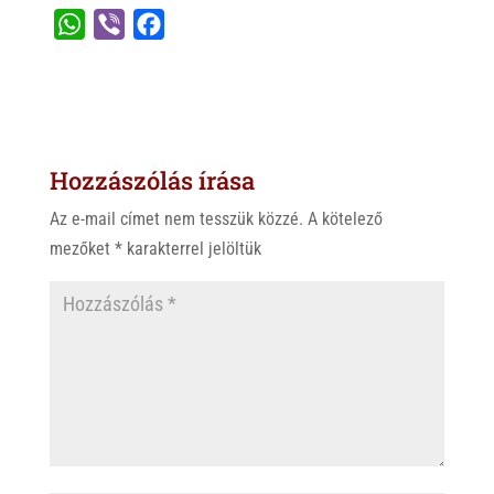
W
V
F
h
i
a
a
b
c
t
e
e
s
r
b
Hozzászólás írása
A
o
p
o
Az e-mail címet nem tesszük közzé.
A kötelező
p
k
mezőket
*
karakterrel jelöltük