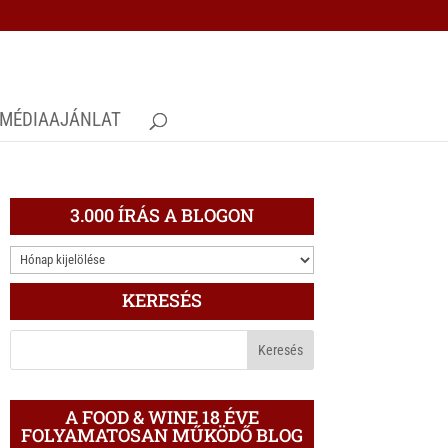
MÉDIAAJÁNLAT
3.000 ÍRÁS A BLOGON
3.000
ÍRÁS
KERESÉS
A
BLOGON
A FOOD & WINE 18 ÉVE
FOLYAMATOSAN MŰKÖDŐ BLOG