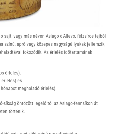
go sajt, vagy más néven Asiago d’Allevo, félzsíros tejből
ga színű, apró vagy közepes nagyságú lyukak jellemzik,
rehaladtával fokozódik. Az érlelés időtartamának
s érlelés),
 érlelés) és
5 hónapot meghaladó érlelés).
Pó-síkság öntözött legelőitől az Asiago-fennsíkon át
eten történik.
tájú sajt, ami zöld színű erezettségét a