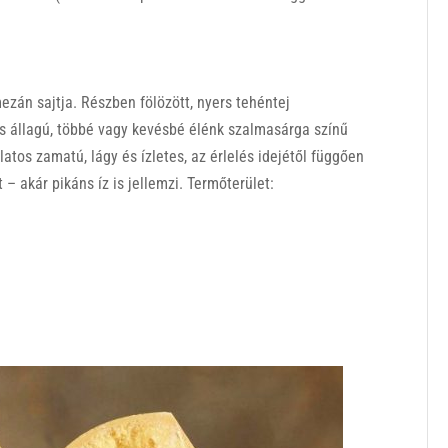
zán sajtja. Részben fölözött, nyers tehéntej
s állagú, többé vagy kevésbé élénk szalmasárga színű
latos zamatú, lágy és ízletes, az érlelés idejétől függően
 – akár pikáns íz is jellemzi. Termőterület: