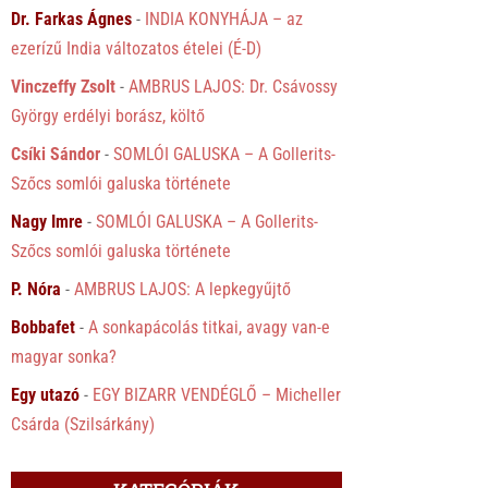
Dr. Farkas Ágnes
-
INDIA KONYHÁJA – az
ezerízű India változatos ételei (É-D)
Vinczeffy Zsolt
-
AMBRUS LAJOS: Dr. Csávossy
György erdélyi borász, költő
Csíki Sándor
-
SOMLÓI GALUSKA – A Gollerits-
Szőcs somlói galuska története
Nagy Imre
-
SOMLÓI GALUSKA – A Gollerits-
Szőcs somlói galuska története
P. Nóra
-
AMBRUS LAJOS: A lepkegyűjtő
Bobbafet
-
A sonkapácolás titkai, avagy van-e
magyar sonka?
Egy utazó
-
EGY BIZARR VENDÉGLŐ – Micheller
Csárda (Szilsárkány)