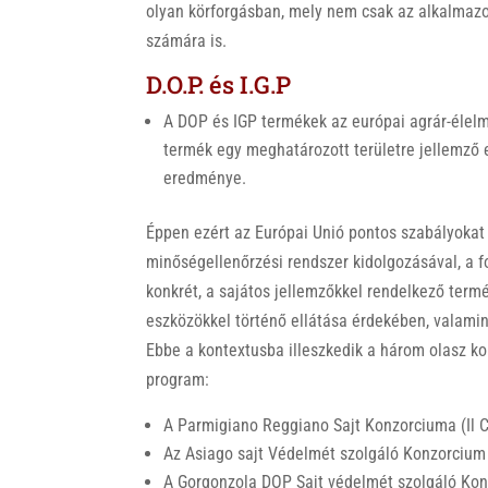
olyan körforgásban, mely nem csak az alkalmazo
számára is.
D.O.P. és I.G.P
A DOP és IGP termékek az európai agrár-élelm
termék egy meghatározott területre jellemző
eredménye.
Éppen ezért az Európai Unió pontos szabályokat
minőségellenőrzési rendszer kidolgozásával, a
konkrét, a sajátos jellemzőkkel rendelkező ter
eszközökkel történő ellátása érdekében, valamin
Ebbe a kontextusba illeszkedik a három olasz ko
program:
A Parmigiano Reggiano Sajt Konzorciuma (Il 
Az Asiago sajt Védelmét szolgáló Konzorcium (
A Gorgonzola DOP Sajt védelmét szolgáló Konz