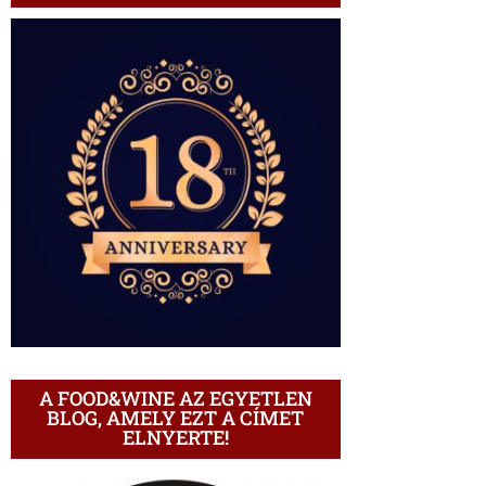
A FOOD&WINE AZ EGYETLEN
BLOG, AMELY EZT A CÍMET
ELNYERTE!