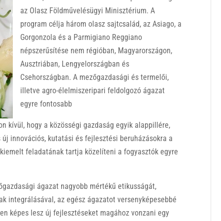
az Olasz Földművelésügyi Minisztérium. A
program célja három olasz sajtcsalád, az Asiago, a
Gorgonzola és a Parmigiano Reggiano
népszerűsítése nem régióban, Magyarországon,
Ausztriában, Lengyelországban és
Csehországban. A mezőgazdasági és termelői,
illetve agro-élelmiszeripari feldolgozó ágazat
egyre fontosabb
on kívül, hogy a közösségi gazdaság egyik alappillére,
s új innovációs, kutatási és fejlesztési beruházásokra a
iemelt feladatának tartja közelíteni a fogyasztók egyre
őgazdasági ágazat nagyobb mértékű etikusságát,
ak integrálásával, az egész ágazatot versenyképesebbé
en képes lesz új fejlesztéseket magához vonzani egy