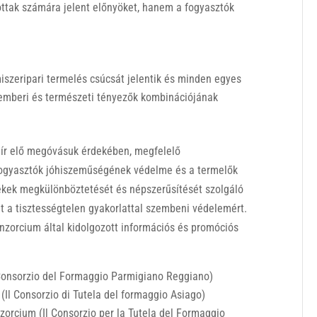
ttak számára jelent előnyöket, hanem a fogyasztók
iszeripari termelés csúcsát jelentik és minden egyes
 emberi és természeti tényezők kombinációjának
 ír elő megóvásuk érdekében, megfelelő
 fogyasztók jóhiszeműségének védelme és a termelők
mékek megkülönböztetését és népszerűsítését szolgáló
t a tisztességtelen gyakorlattal szembeni védelemért.
nzorcium által kidolgozott információs és promóciós
Consorzio del Formaggio Parmigiano Reggiano)
Il Consorzio di Tutela del formaggio Asiago)
orcium (Il Consorzio per la Tutela del Formaggio