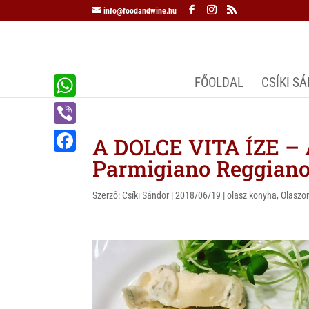
info@foodandwine.hu
FŐOLDAL
CSÍKI S
W
h
V
A DOLCE VITA ÍZE – 
a
i
Parmigiano Reggian
F
t
b
a
s
Szerző:
Csíki Sándor
|
2018/06/19
|
olasz konyha
,
Olaszo
e
c
A
r
e
p
b
p
o
o