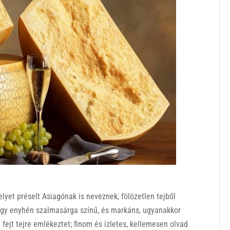
elyet préselt Asiagónak is neveznek, fölözetlen tejből
vagy enyhén szalmasárga színű, és markáns, ugyanakkor
n fejt tejre emlékeztet; finom és ízletes, kellemesen olvad