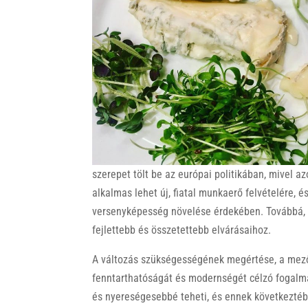
k
szerepet tölt be az európai politikában, mivel az
alkalmas lehet új, fiatal munkaerő felvételére, é
versenyképesség növelése érdekében. Továbbá, k
fejlettebb és összetettebb elvárásaihoz.
A változás szükségességének megértése, a mez
fenntarthatóságát és modernségét célzó fogalm
és nyereségesebbé teheti, és ennek következtéb