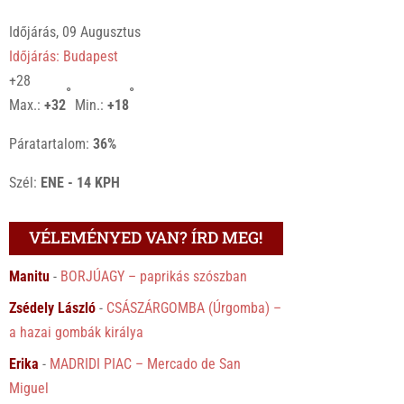
Időjárás, 09 Augusztus
Időjárás: Budapest
+
28
°
°
Max.:
+
32
Min.:
+
18
Páratartalom:
36%
Szél:
ENE - 14 KPH
VÉLEMÉNYED VAN? ÍRD MEG!
Manitu
-
BORJÚAGY – paprikás szószban
Zsédely László
-
CSÁSZÁRGOMBA (Úrgomba) –
a hazai gombák királya
Erika
-
MADRIDI PIAC – Mercado de San
Miguel