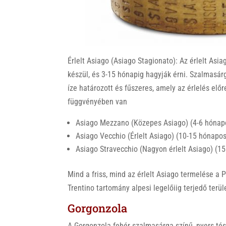
Érlelt Asiago (Asiago Stagionato): Az érlelt Asia
készül, és 3-15 hónapig hagyják érni. Szalmasár
íze határozott és fűszeres, amely az érlelés elő
függvényében van
Asiago Mezzano (Közepes Asiago) (4-6 hónapo
Asiago Vecchio (Érlelt Asiago) (10-15 hónapos
Asiago Stravecchio (Nagyon érlelt Asiago) (1
Mind a friss, mind az érlelt Asiago termelése a 
Trentino tartomány alpesi legelőiig terjedő terül
Gorgonzola
A Gorgonzola fehér szalmasárga színű, nyers tész