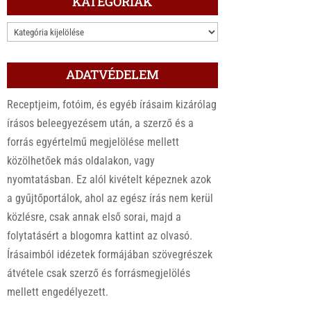
KATEGÓRIÁK
KATEGÓRIÁK
ADATVÉDELEM
Receptjeim, fotóim, és egyéb írásaim kizárólag
írásos beleegyezésem után, a szerző és a
forrás egyértelmű megjelölése mellett
közölhetőek más oldalakon, vagy
nyomtatásban. Ez alól kivételt képeznek azok
a gyűjtőportálok, ahol az egész írás nem kerül
közlésre, csak annak első sorai, majd a
folytatásért a blogomra kattint az olvasó.
Írásaimból idézetek formájában szövegrészek
átvétele csak szerző és forrásmegjelölés
mellett engedélyezett.