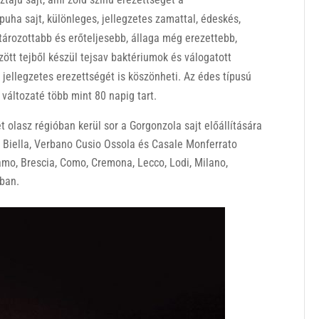
ha sajt, különleges, jellegzetes zamattal, édeskés,
atározottabb és erőteljesebb, állaga még erezettebb,
ött tejből készül tejsav baktériumok és válogatott
ellegzetes erezettségét is köszönheti. Az édes típusú
 változaté több mint 80 napig tart.
olasz régióban kerül sor a Gorgonzola sajt előállítására
, Biella, Verbano Cusio Ossola és Casale Monferrato
amo, Brescia, Como, Cremona, Lecco, Lodi, Milano,
ban.