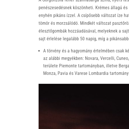
penészesedésnek köszönheti. Krémes állagú és pu
enyhén pikáns ízzel. A csípősebb változat íze h
tömör és morzsálódó. Mindkét változat pasztőröz
élesztőgombák hozzáadásával, melyeknek a sajt j
sajt érlelése legalább 50 napig, míg a pikánsabb
A törvény és a hagyomány értelmében csak két 
az alábbi megyékben: Novara, Vercelli, Cuneo
területe Piemonte tartományban, illetve Berg
Monza, Pavia és Varese Lombardia tartomány