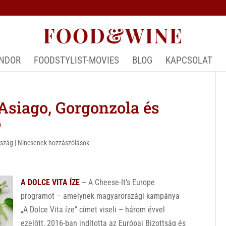
ÁNDOR
FOODSTYLIST-MOVIES
BLOG
KAPCSOLAT
Asiago, Gorgonzola és
o
rszág
|
Nincsenek hozzászólások
A DOLCE VITA ÍZE
– A Cheese-It’s Europe
programot – amelynek magyarországi kampánya
„A Dolce Vita íze” címet viseli – három évvel
ezelőtt, 2016-ban indította az Európai Bizottság és