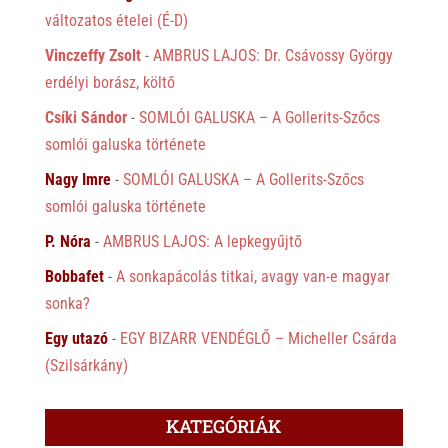
változatos ételei (É-D)
Vinczeffy Zsolt
-
AMBRUS LAJOS: Dr. Csávossy György
erdélyi borász, költő
Csíki Sándor
-
SOMLÓI GALUSKA – A Gollerits-Szőcs
somlói galuska története
Nagy Imre
-
SOMLÓI GALUSKA – A Gollerits-Szőcs
somlói galuska története
P. Nóra
-
AMBRUS LAJOS: A lepkegyűjtő
Bobbafet
-
A sonkapácolás titkai, avagy van-e magyar
sonka?
Egy utazó
-
EGY BIZARR VENDÉGLŐ – Micheller Csárda
(Szilsárkány)
KATEGÓRIÁK