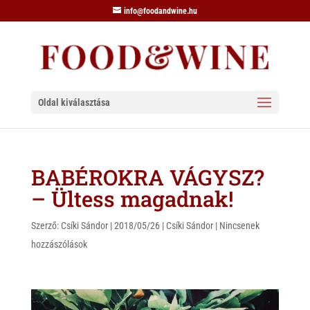
info@foodandwine.hu
Oldal kiválasztása
BABÉROKRA VÁGYSZ?
– Ültess magadnak!
Szerző:
Csíki Sándor
|
2018/05/26
|
Csíki Sándor
|
Nincsenek
hozzászólások