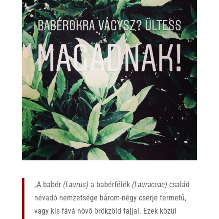
„A babér
(Laurus)
a babérfélék
(Lauraceae)
család
névadó nemzetsége három-négy cserje termetű,
vagy kis fává növő örökzöld fajjal. Ezek közül