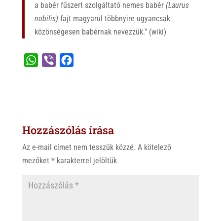
a babér fűszert szolgáltató nemes babér
(Laurus
nobilis)
fajt magyarul többnyire ugyancsak
közönségesen babérnak nevezzük.” (wiki)
W
V
F
h
i
a
a
b
c
t
e
e
s
r
b
Hozzászólás írása
A
o
p
o
Az e-mail címet nem tesszük közzé.
A kötelező
p
k
mezőket
*
karakterrel jelöltük