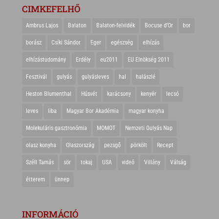
CIMKEFELHŐ
Ambrus Lajos
Balaton
Balaton-felvidék
Bocuse d'Or
bor
borász
Csíki Sándor
Eger
egészség
elhízás
elhízástudomány
Erdély
eu2011
EU Elnökség 2011
Fesztivál
gulyás
gulyásleves
hal
halászlé
Heston Blumenthal
Húsvét
karácsony
kenyér
lecsó
leves
liba
Magyar Bor Akadémia
magyar konyha
Molekuláris gasztronómia
MOMOT
Nemzeti Gulyás Nap
olasz konyha
Olaszország
pezsgő
pörkölt
Recept
Széll Tamás
sör
tokaj
USA
videó
Villány
Válság
étterem
ünnep
INFORMÁCIÓ