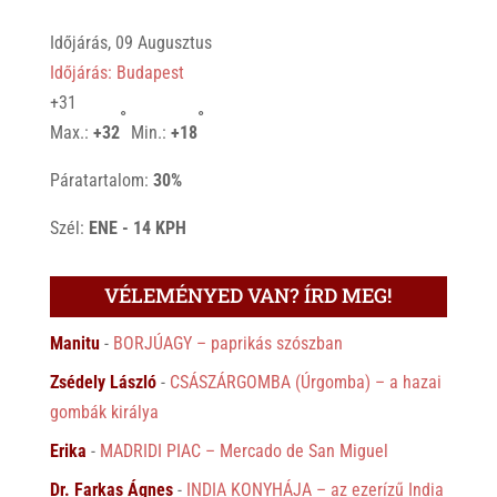
Időjárás, 09 Augusztus
Időjárás: Budapest
+
31
°
°
Max.:
+
32
Min.:
+
18
Páratartalom:
30%
Szél:
ENE - 14 KPH
VÉLEMÉNYED VAN? ÍRD MEG!
Manitu
-
BORJÚAGY – paprikás szószban
Zsédely László
-
CSÁSZÁRGOMBA (Úrgomba) – a hazai
gombák királya
Erika
-
MADRIDI PIAC – Mercado de San Miguel
Dr. Farkas Ágnes
-
INDIA KONYHÁJA – az ezerízű India