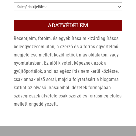
KATEGÓRIÁK
ADATVÉDELEM
Receptjeim, fotóim, és egyéb írásaim kizárólag írásos
beleegyezésem után, a szerző és a forrás egyértelmű
megjelölése mellett közölhetőek más oldalakon, vagy
nyomtatásban. Ez alól kivételt képeznek azok a
gyűjtőportálok, ahol az egész írás nem kerül közlésre,
csak annak első sorai, majd a folytatásért a blogomra
kattint az olvasó. Írásaimból idézetek formájában
szövegrészek átvétele csak szerző és forrásmegjelölés
mellett engedélyezett.