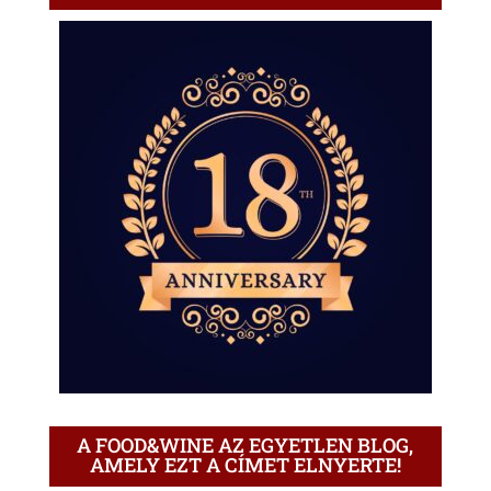
A FOOD&WINE AZ EGYETLEN BLOG,
AMELY EZT A CÍMET ELNYERTE!