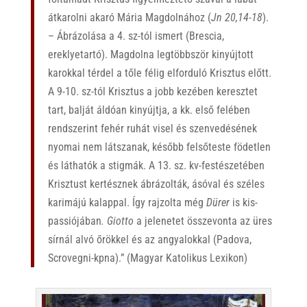
átkarolni akaró Mária Magdolnához (
Jn 20,14-18
).
– Ábrázolása a 4. sz-tól ismert (Brescia,
ereklyetartó). Magdolna legtöbbször kinyújtott
karokkal térdel a tőle félig elforduló Krisztus előtt.
A 9-10. sz-tól Krisztus a jobb kezében keresztet
tart, balját áldóan kinyújtja, a kk. első felében
rendszerint fehér ruhát visel és szenvedésének
nyomai nem látszanak, később felsőteste födetlen
és láthatók a stigmák. A 13. sz. kv-festészetében
Krisztust kertésznek ábrázolták, ásóval és széles
karimájú kalappal. Így rajzolta még
Dürer
is kis-
passiójában
. Giotto
a jelenetet összevonta az üres
sírnál alvó őrökkel és az angyalokkal (Padova,
Scrovegni-kpna).” (Magyar Katolikus Lexikon)