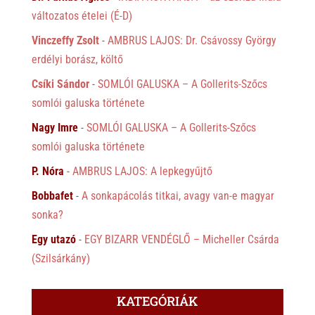
változatos ételei (É-D)
Vinczeffy Zsolt
-
AMBRUS LAJOS: Dr. Csávossy György
erdélyi borász, költő
Csíki Sándor
-
SOMLÓI GALUSKA – A Gollerits-Szőcs
somlói galuska története
Nagy Imre
-
SOMLÓI GALUSKA – A Gollerits-Szőcs
somlói galuska története
P. Nóra
-
AMBRUS LAJOS: A lepkegyűjtő
Bobbafet
-
A sonkapácolás titkai, avagy van-e magyar
sonka?
Egy utazó
-
EGY BIZARR VENDÉGLŐ – Micheller Csárda
(Szilsárkány)
KATEGÓRIÁK