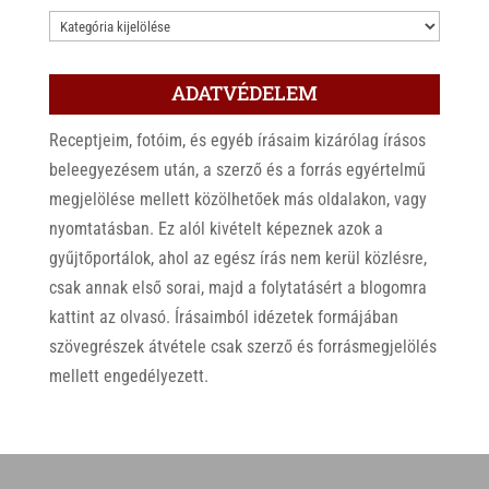
KATEGÓRIÁK
ADATVÉDELEM
Receptjeim, fotóim, és egyéb írásaim kizárólag írásos
beleegyezésem után, a szerző és a forrás egyértelmű
megjelölése mellett közölhetőek más oldalakon, vagy
nyomtatásban. Ez alól kivételt képeznek azok a
gyűjtőportálok, ahol az egész írás nem kerül közlésre,
csak annak első sorai, majd a folytatásért a blogomra
kattint az olvasó. Írásaimból idézetek formájában
szövegrészek átvétele csak szerző és forrásmegjelölés
mellett engedélyezett.