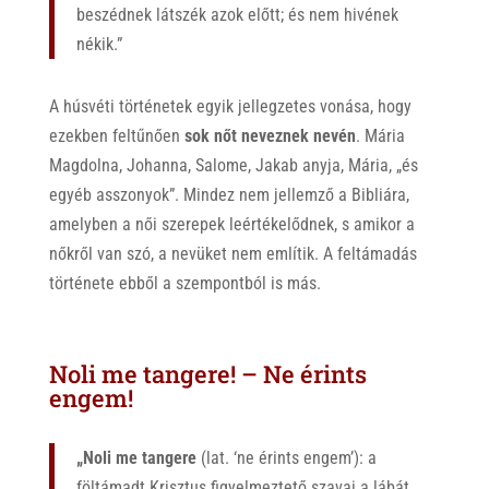
beszédnek látszék azok előtt; és nem hivének
nékik.”
A húsvéti történetek egyik jellegzetes vonása, hogy
ezekben feltűnően
sok nőt neveznek nevén
. Mária
Magdolna, Johanna, Salome, Jakab anyja, Mária, „és
egyéb asszonyok”. Mindez nem jellemző a Bibliára,
amelyben a női szerepek leértékelődnek, s amikor a
nőkről van szó, a nevüket nem említik. A feltámadás
története ebből a szempontból is más.
Noli me tangere! – Ne érints
engem!
„Noli me tangere
(lat. ‘ne érints engem’): a
föltámadt Krisztus figyelmeztető szavai a lábát