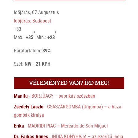
Időjárás, 07 Augusztus
Időjárás: Budapest
+
33
°
°
Max.:
+
35
Min.:
+
23
Páratartalom:
39%
Szél:
NW - 21 KPH
VÉLEMÉNYED VAN? ÍRD MEG!
Manitu
-
BORJÚAGY – paprikás szószban
Zsédely László
-
CSÁSZÁRGOMBA (Úrgomba) – a hazai
gombák királya
Erika
-
MADRIDI PIAC – Mercado de San Miguel
Dr. Farkas Ágnes
-
INDIA KONYHÁJA – az ezerízű India