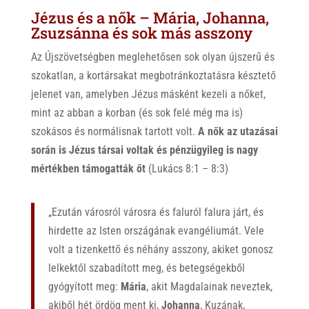
Jézus és a nők – Mária, Johanna,
Zsuzsánna és sok más asszony
Az Újszövetségben meglehetősen sok olyan újszerű és
szokatlan, a kortársakat megbotránkoztatásra késztető
jelenet van, amelyben Jézus másként kezeli a nőket,
mint az abban a korban (és sok felé még ma is)
szokásos és normálisnak tartott volt.
A nők az utazásai
során is Jézus társai voltak és pénzügyileg is nagy
mértékben támogatták őt
(Lukács 8:1 – 8:3)
„Ezután városról városra és faluról falura járt, és
hirdette az Isten országának evangéliumát. Vele
volt a tizenkettő és néhány asszony, akiket gonosz
lelkektől szabadított meg, és betegségekből
gyógyított meg:
Mária
, akit Magdalainak neveztek,
akiből hét ördög ment ki,
Johanna
, Kuzának,