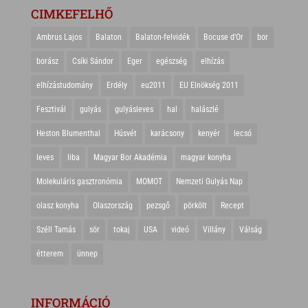
CIMKEFELHŐ
Ambrus Lajos
Balaton
Balaton-felvidék
Bocuse d'Or
bor
borász
Csíki Sándor
Eger
egészség
elhízás
elhízástudomány
Erdély
eu2011
EU Elnökség 2011
Fesztivál
gulyás
gulyásleves
hal
halászlé
Heston Blumenthal
Húsvét
karácsony
kenyér
lecsó
leves
liba
Magyar Bor Akadémia
magyar konyha
Molekuláris gasztronómia
MOMOT
Nemzeti Gulyás Nap
olasz konyha
Olaszország
pezsgő
pörkölt
Recept
Széll Tamás
sör
tokaj
USA
videó
Villány
Válság
étterem
ünnep
INFORMÁCIÓ