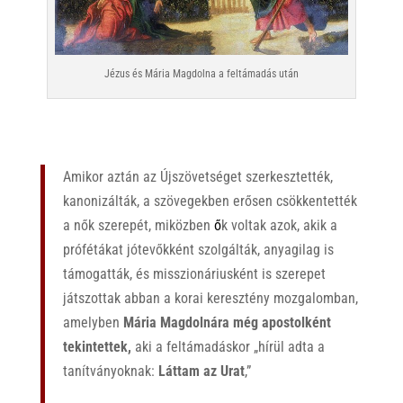
Jézus és Mária Magdolna a feltámadás után
Amikor aztán az Újszövetséget szerkesztették,
kanonizálták, a szövegekben erősen csökkentették
a nők szerepét, miközben
ő
k voltak azok, akik a
prófétákat jótevőkként szolgálták, anyagilag is
támogatták, és misszionáriusként is szerepet
játszottak abban a korai keresztény mozgalomban,
amelyben
Mária Magdolnára még apostolként
tekintettek,
aki a feltámadáskor „hírül adta a
tanítványoknak:
Láttam az Urat
,”