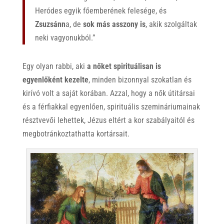
Heródes egyik főemberének felesége, és
Zsuzsánn
a, de
sok más asszony is
, akik szolgáltak
neki vagyonukból.”
Egy olyan rabbi, aki
a nőket spirituálisan is
egyenlőként kezelte
, minden bizonnyal szokatlan és
kirívó volt a saját korában. Azzal, hogy a nők útitársai
és a férfiakkal egyenlően, spirituális szemináriumainak
résztvevői lehettek, Jézus eltért a kor szabályaitól és
megbotránkoztathatta kortársait.