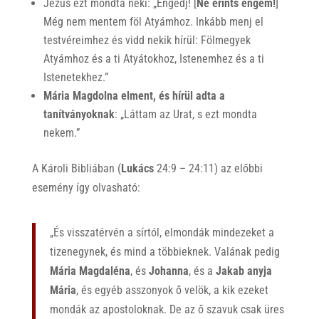
Jézus ezt mondta neki: „Engedj! [
Ne érints engem!
]
Még nem mentem föl Atyámhoz. Inkább menj el
testvéreimhez és vidd nekik hírül: Fölmegyek
Atyámhoz és a ti Atyátokhoz, Istenemhez és a ti
Istenetekhez.”
Mária Magdolna elment, és hírül adta a
tanítványoknak
: „Láttam az Urat, s ezt mondta
nekem.”
A Károli Bibliában (
Lukács
24:9 – 24:11) az előbbi
esemény így olvasható:
„És visszatérvén a sírtól, elmondák mindezeket a
tizenegynek, és mind a többieknek. Valának pedig
Mária Magdaléna
, és
Johanna
, és a
Jakab anyja
Mária
, és egyéb asszonyok ő velök, a kik ezeket
mondák az apostoloknak. De az ő szavuk csak üres