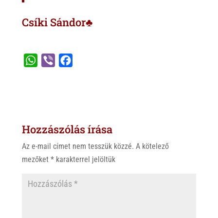
Csíki Sándor♣
W
V
F
h
i
a
a
b
c
t
e
e
s
r
b
Hozzászólás írása
A
o
p
o
Az e-mail címet nem tesszük közzé.
A kötelező
p
k
mezőket
*
karakterrel jelöltük