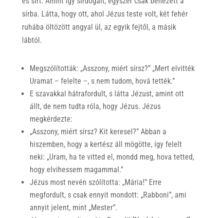
és sírt. Amint így sírdogált, egyszer csak benézett a
sírba. Látta, hogy ott, ahol Jézus teste volt, két fehér
ruhába öltözött angyal ül, az egyik fejtől, a másik
lábtól.
Megszólították: „Asszony, miért sírsz?” „Mert elvitték
Uramat – felelte –, s nem tudom, hová tették.”
E szavakkal hátrafordult, s látta Jézust, amint ott
állt, de nem tudta róla, hogy Jézus. Jézus
megkérdezte:
„Asszony, miért sírsz? Kit keresel?” Abban a
hiszemben, hogy a kertész áll mögötte, így felelt
neki: „Uram, ha te vitted el, mondd meg, hova tetted,
hogy elvihessem magammal.”
Jézus most nevén szólította: „Mária!” Erre
megfordult, s csak ennyit mondott: „Rabboni”, ami
annyit jelent, mint „Mester”.