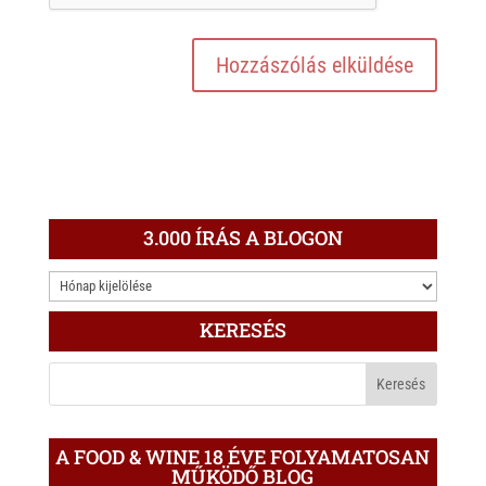
3.000 ÍRÁS A BLOGON
3.000
ÍRÁS
KERESÉS
A
BLOGON
A FOOD & WINE 18 ÉVE FOLYAMATOSAN
MŰKÖDŐ BLOG