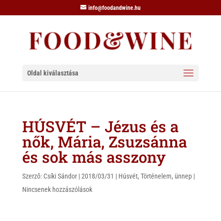
info@foodandwine.hu
Oldal kiválasztása
HÚSVÉT – Jézus és a
nők, Mária, Zsuzsánna
és sok más asszony
Szerző:
Csíki Sándor
|
2018/03/31
|
Húsvét
,
Történelem
,
ünnep
|
Nincsenek hozzászólások