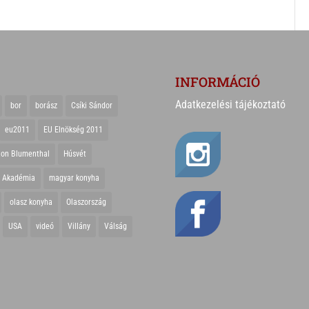
INFORMÁCIÓ
Adatkezelési tájékoztató
bor
borász
Csíki Sándor
eu2011
EU Elnökség 2011
ton Blumenthal
Húsvét
r Akadémia
magyar konyha
olasz konyha
Olaszország
USA
videó
Villány
Válság