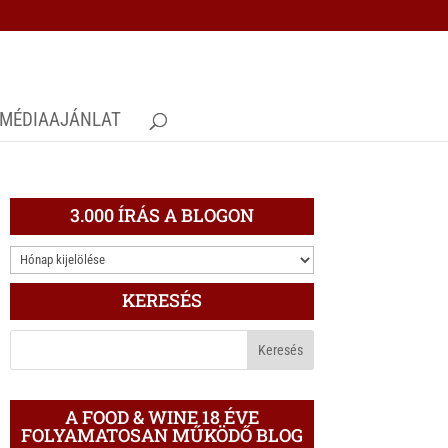
MÉDIAAJÁNLAT
3.000 ÍRÁS A BLOGON
3.000
ÍRÁS
KERESÉS
A
BLOGON
A FOOD & WINE 18 ÉVE
FOLYAMATOSAN MŰKÖDŐ BLOG