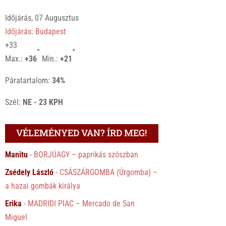
Időjárás, 07 Augusztus
Időjárás: Budapest
+
33
°
°
Max.:
+
36
Min.:
+
21
Páratartalom:
34%
Szél:
NE - 23 KPH
VÉLEMÉNYED VAN? ÍRD MEG!
Manitu
-
BORJÚAGY – paprikás szószban
Zsédely László
-
CSÁSZÁRGOMBA (Úrgomba) –
a hazai gombák királya
Erika
-
MADRIDI PIAC – Mercado de San
Miguel