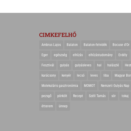
CIMKEFELHŐ
Ambrus Lajos
Balaton
Balaton-felvidék
Bocuse d'Or
Eger
egészség
elhízás
elhízástudomány
Erdély
Fesztivál
gulyás
gulyásleves
hal
halászlé
Hes
karácsony
kenyér
lecsó
leves
liba
Magyar Bo
Molekuláris gasztronómia
MOMOT
Nemzeti Gulyás Nap
pezsgő
pörkölt
Recept
Széll Tamás
sör
tokaj
étterem
ünnep