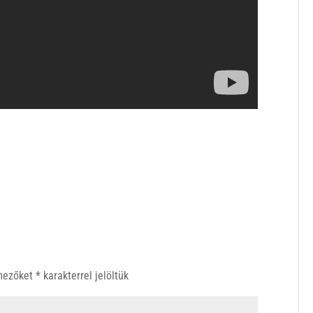
 mezőket
*
karakterrel jelöltük