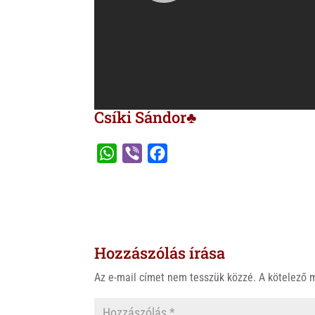
Csíki Sándor♣
W
V
F
h
i
a
a
b
c
t
e
e
s
r
b
Hozzászólás írása
A
o
p
o
Az e-mail címet nem tesszük közzé.
A kötelező
p
k