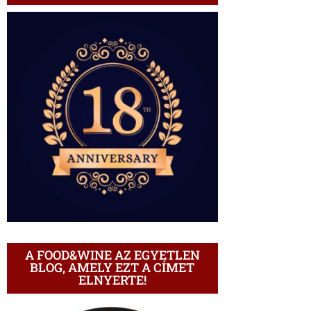
A FOOD&WINE AZ EGYETLEN
BLOG, AMELY EZT A CÍMET
ELNYERTE!