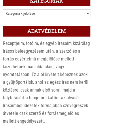
KATEGÓRIÁK
KATEGÓRIÁK
ADATVÉDELEM
Receptjeim, fotóim, és egyéb írásaim kizárólag
írásos beleegyezésem után, a szerző és a
forrás egyértelmű megjelölése mellett
közölhetőek más oldalakon, vagy
nyomtatásban. Ez alól kivételt képeznek azok
a gyűjtőportálok, ahol az egész írás nem kerül
közlésre, csak annak első sorai, majd a
folytatásért a blogomra kattint az olvasó.
Írásaimból idézetek formájában szövegrészek
átvétele csak szerző és forrásmegjelölés
mellett engedélyezett.