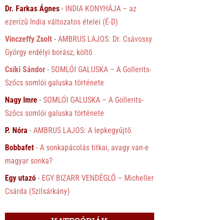
Dr. Farkas Ágnes
-
INDIA KONYHÁJA – az
ezerízű India változatos ételei (É-D)
Vinczeffy Zsolt
-
AMBRUS LAJOS: Dr. Csávossy
György erdélyi borász, költő
Csíki Sándor
-
SOMLÓI GALUSKA – A Gollerits-
Szőcs somlói galuska története
Nagy Imre
-
SOMLÓI GALUSKA – A Gollerits-
Szőcs somlói galuska története
P. Nóra
-
AMBRUS LAJOS: A lepkegyűjtő
Bobbafet
-
A sonkapácolás titkai, avagy van-e
magyar sonka?
Egy utazó
-
EGY BIZARR VENDÉGLŐ – Micheller
Csárda (Szilsárkány)