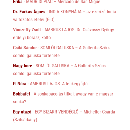
Erika
-
MADRIDI PIAC – Mercado de San Miguel
Dr. Farkas Ágnes
-
INDIA KONYHÁJA – az ezerízű India
változatos ételei (É-D)
Vinczeffy Zsolt
-
AMBRUS LAJOS: Dr. Csávossy György
erdélyi borász, költő
Csíki Sándor
-
SOMLÓI GALUSKA – A Gollerits-Szőcs
somlói galuska története
Nagy Imre
-
SOMLÓI GALUSKA – A Gollerits-Szőcs
somlói galuska története
P. Nóra
-
AMBRUS LAJOS: A lepkegyűjtő
Bobbafet
-
A sonkapácolás titkai, avagy van-e magyar
sonka?
Egy utazó
-
EGY BIZARR VENDÉGLŐ – Micheller Csárda
(Szilsárkány)