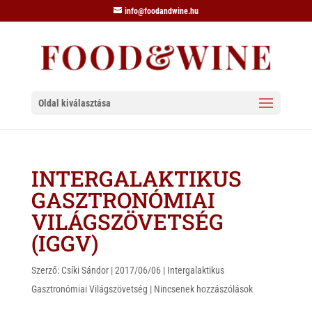
info@foodandwine.hu
Oldal kiválasztása
INTERGALAKTIKUS
GASZTRONÓMIAI
VILÁGSZÖVETSÉG
(IGGV)
Szerző:
Csíki Sándor
|
2017/06/06
|
Intergalaktikus
Gasztronómiai Világszövetség
|
Nincsenek hozzászólások