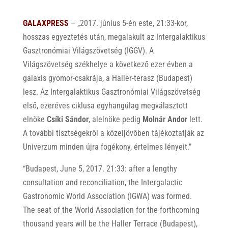
GALAXPRESS
– „2017. június 5-én este, 21:33-kor,
hosszas egyeztetés után, megalakult az Intergalaktikus
Gasztronómiai Világszövetség (IGGV). A
Világszövetség székhelye a következő ezer évben a
galaxis gyomor-csakrája, a Haller-terasz (Budapest)
lesz. Az Intergalaktikus Gasztronómiai Világszövetség
első, ezeréves ciklusa egyhangúlag megválasztott
elnöke
Csíki Sándor
, alelnöke pedig
Molnár Andor
lett.
A további tisztségekről a közeljövőben tájékoztatják az
Univerzum minden újra fogékony, értelmes lényeit.”
“Budapest, June 5, 2017. 21:33: after a lengthy
consultation and reconciliation, the Intergalactic
Gastronomic World Association (IGWA) was formed.
The seat of the World Association for the forthcoming
thousand years will be the Haller Terrace (Budapest),