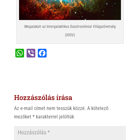
Megalakult az Intergalaktikus Gasztronómiai Világszövetség
(IGGV)
W
V
F
h
i
a
a
b
c
t
e
e
s
r
b
Hozzászólás írása
A
o
p
o
Az e-mail címet nem tesszük közzé.
A kötelező
p
k
mezőket
*
karakterrel jelöltük