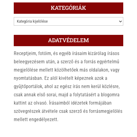
KATEGÓRIÁK
KATEGÓRIÁK
ADATVÉDELEM
Receptjeim, fotóim, és egyéb írásaim kizárólag írásos
beleegyezésem után, a szerző és a forrás egyértelmű
megjelölése mellett közölhetőek más oldalakon, vagy
nyomtatásban. Ez alól kivételt képeznek azok a
gyűjtőportálok, ahol az egész írás nem kerül közlésre,
csak annak első sorai, majd a folytatásért a blogomra
kattint az olvasó. Írásaimból idézetek formájában
szövegrészek átvétele csak szerző és forrásmegjelölés
mellett engedélyezett.