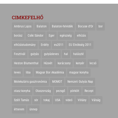
CIMKEFELHŐ
Ambrus Lajos
Balaton
Balaton-felvidék
Bocuse d'Or
bor
borász
Csíki Sándor
Eger
egészség
elhízás
elhízástudomány
Erdély
eu2011
EU Elnökség 2011
Fesztivál
gulyás
gulyásleves
hal
halászlé
Heston Blumenthal
Húsvét
karácsony
kenyér
lecsó
leves
liba
Magyar Bor Akadémia
magyar konyha
Molekuláris gasztronómia
MOMOT
Nemzeti Gulyás Nap
olasz konyha
Olaszország
pezsgő
pörkölt
Recept
Széll Tamás
sör
tokaj
USA
videó
Villány
Válság
étterem
ünnep