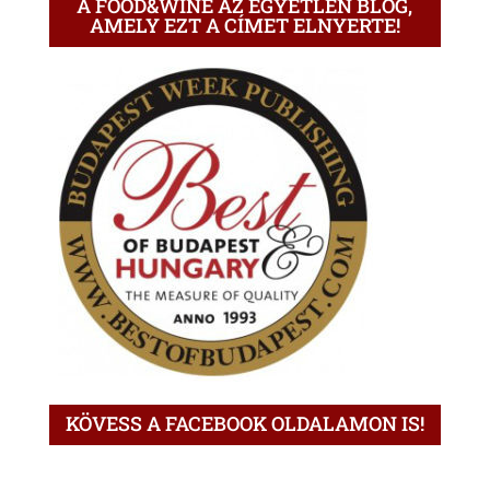
A FOOD&WINE AZ EGYETLEN BLOG,
AMELY EZT A CÍMET ELNYERTE!
KÖVESS A FACEBOOK OLDALAMON IS!