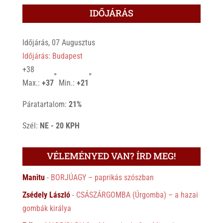
IDŐJÁRÁS
Időjárás, 07 Augusztus
Időjárás: Budapest
+
38
°
°
Max.:
+
37
Min.:
+
21
Páratartalom:
21%
Szél:
NE - 20 KPH
VÉLEMÉNYED VAN? ÍRD MEG!
Manitu
-
BORJÚAGY – paprikás szószban
Zsédely László
-
CSÁSZÁRGOMBA (Úrgomba) – a hazai
gombák királya