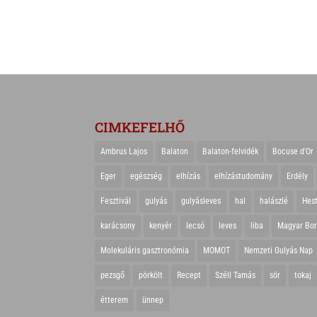
CIMKEFELHŐ
Ambrus Lajos
Balaton
Balaton-felvidék
Bocuse d'Or
Eger
egészség
elhízás
elhízástudomány
Erdély
Fesztivál
gulyás
gulyásleves
hal
halászlé
Hes
karácsony
kenyér
lecsó
leves
liba
Magyar Bo
Molekuláris gasztronómia
MOMOT
Nemzeti Gulyás Nap
pezsgő
pörkölt
Recept
Széll Tamás
sör
tokaj
étterem
ünnep