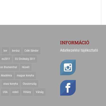
INFORMÁCIÓ
Adatkezelési tájékoztató
bor
borász
Csíki Sándor
eu2011
EU Elnökség 2011
ton Blumenthal
Húsvét
r Akadémia
magyar konyha
olasz konyha
Olaszország
USA
videó
Villány
Válság