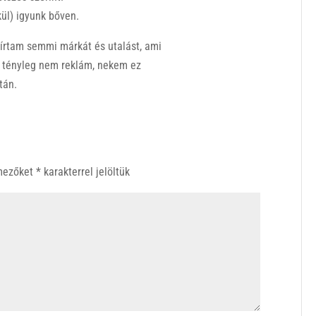
kül) igyunk bőven.
írtam semmi márkát és utalást, ami
át tényleg nem reklám, nekem ez
tán.
 mezőket
*
karakterrel jelöltük