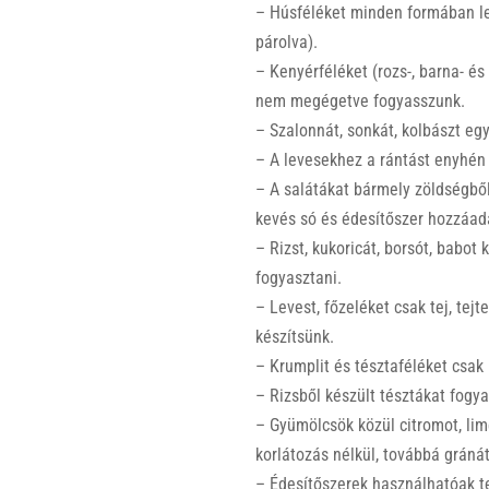
– Húsféléket minden formában leh
párolva).
– Kenyérféléket (rozs-, barna- és 
nem megégetve fogyasszunk.
– Szalonnát, sonkát, kolbászt eg
– A levesekhez a rántást enyhén p
– A salátákat bármely zöldségből 
kevés só és édesítőszer hozzáad
– Rizst, kukoricát, borsót, babot
fogyasztani.
– Levest, főzeléket csak tej, tej
készítsünk.
– Krumplit és tésztaféléket csa
– Rizsből készült tésztákat fogy
– Gyümölcsök közül citromot, lime
korlátozás nélkül, továbbá gráná
– Édesítőszerek használhatóak te