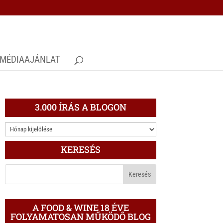
MÉDIAAJÁNLAT
3.000 ÍRÁS A BLOGON
3.000
ÍRÁS
KERESÉS
A
BLOGON
A FOOD & WINE 18 ÉVE
FOLYAMATOSAN MŰKÖDŐ BLOG