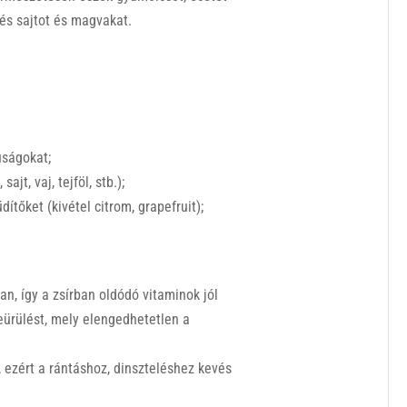
és sajtot és magvakat.
úságokat;
sajt, vaj, tejföl, stb.);
ítőket (kivétel citrom, grapefruit);
san, így a zsírban oldódó vitaminok jól
peürülést, mely elengedhetetlen a
s, ezért a rántáshoz, dinszteléshez kevés