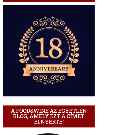
A FOOD&WINE AZ EGYETLEN
BLOG, AMELY EZT A CÍMET
ELNYERTE!