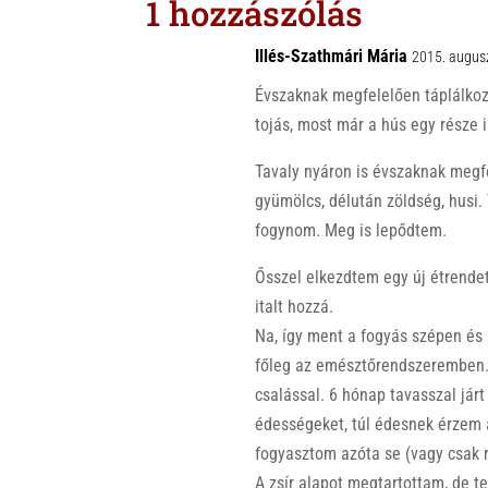
1 hozzászólás
A
o
p
o
Illés-Szathmári Mária
2015. augusz
p
k
Évszaknak megfelelően táplálkoz
tojás, most már a hús egy része i
Tavaly nyáron is évszaknak megfe
gyümölcs, délután zöldség, husi
fogynom. Meg is lepődtem.
Ősszel elkezdtem egy új étrendet
italt hozzá.
Na, így ment a fogyás szépen és 
főleg az emésztőrendszeremben.
csalással. 6 hónap tavasszal jár
édességeket, túl édesnek érzem a 
fogyasztom azóta se (vagy csak 
A zsír alapot megtartottam, de 