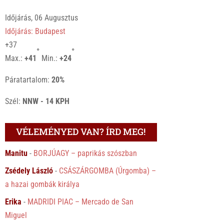
Időjárás, 06 Augusztus
Időjárás: Budapest
+
37
°
°
Max.:
+
41
Min.:
+
24
Páratartalom:
20%
Szél:
NNW - 14 KPH
VÉLEMÉNYED VAN? ÍRD MEG!
Manitu
-
BORJÚAGY – paprikás szószban
Zsédely László
-
CSÁSZÁRGOMBA (Úrgomba) –
a hazai gombák királya
Erika
-
MADRIDI PIAC – Mercado de San
Miguel