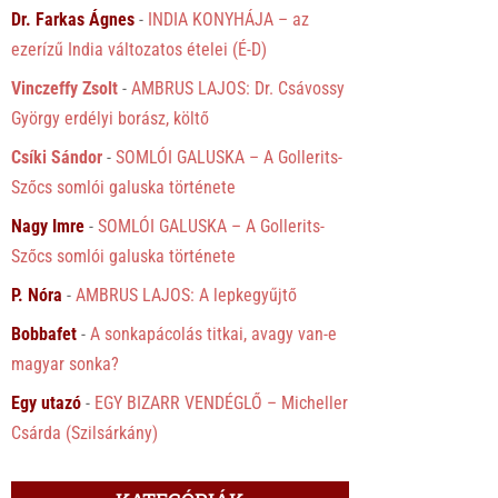
Dr. Farkas Ágnes
-
INDIA KONYHÁJA – az
ezerízű India változatos ételei (É-D)
Vinczeffy Zsolt
-
AMBRUS LAJOS: Dr. Csávossy
György erdélyi borász, költő
Csíki Sándor
-
SOMLÓI GALUSKA – A Gollerits-
Szőcs somlói galuska története
Nagy Imre
-
SOMLÓI GALUSKA – A Gollerits-
Szőcs somlói galuska története
P. Nóra
-
AMBRUS LAJOS: A lepkegyűjtő
Bobbafet
-
A sonkapácolás titkai, avagy van-e
magyar sonka?
Egy utazó
-
EGY BIZARR VENDÉGLŐ – Micheller
Csárda (Szilsárkány)