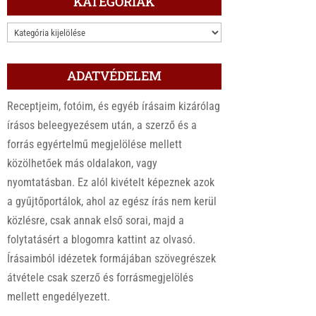
KATEGÓRIÁK
KATEGÓRIÁK
ADATVÉDELEM
Receptjeim, fotóim, és egyéb írásaim kizárólag
írásos beleegyezésem után, a szerző és a
forrás egyértelmű megjelölése mellett
közölhetőek más oldalakon, vagy
nyomtatásban. Ez alól kivételt képeznek azok
a gyűjtőportálok, ahol az egész írás nem kerül
közlésre, csak annak első sorai, majd a
folytatásért a blogomra kattint az olvasó.
Írásaimból idézetek formájában szövegrészek
átvétele csak szerző és forrásmegjelölés
mellett engedélyezett.