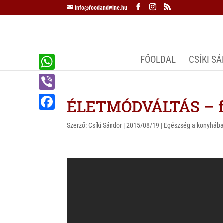
info@foodandwine.hu
FŐOLDAL
CSÍKI S
W
h
V
ÉLETMÓDVÁLTÁS – f
a
i
F
t
Szerző:
Csíki Sándor
|
2015/08/19
|
Egészség a konyháb
b
a
s
e
c
A
r
e
p
b
p
o
o