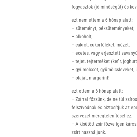
fogyasztok (jó minőségűt) és kev
ezt nem ettem a 6 hónap alatt:
– süteményt, péksüteményeket;
– alkoholt;
– cukrot, cukorféléket, mézet;
– ecetes, vagy erjesztett savany
– tejet, tejterméket (kefir, joghurt, 
– gyümölcsöt, gyümölcsleveket, üd
– olajat, margarint!
ezt ettem a 6 hónap alatt:
– Zsírral főzzünk, de ne túl zsíro
felszívódnak és biztosítjuk az e
szervezet méregtelenítéséhez.
– A kisütött zsír főzve igen káro
zsírt használjunk.