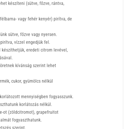
et készíteni (sütve, főzve, rántva,
félbarna- vagy fehér kenyér) pirítva, de
yünk sütve, főzve vagy nyersen.
irítva, vízzel engedjük fel.
készíthetjük, eredeti citrom levével,
ásával.
 köretnek kívánság szerint lehet
termék, cukor, gyümölcs nélkül
k korlátozott mennyiségben fogyasszunk.
aszthatunk korlátozás nélkül.
-ot (zöldcitromot), grapefruitot
talmát fogyaszthatunk.
tszés szerint.