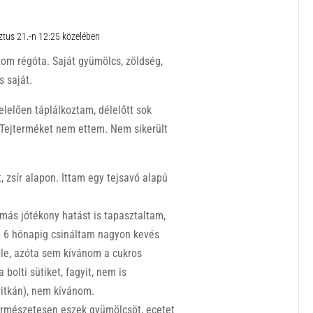
tus 21.-n 12:25 közelében
om régóta. Saját gyümölcs, zöldség,
s saját.
lelően táplálkoztam, délelőtt sok
. Tejterméket nem ettem. Nem sikerült
, zsír alapon. Ittam egy tejsavó alapú
más jótékony hatást is tapasztaltam,
 6 hónapig csináltam nagyon kevés
t le, azóta sem kívánom a cukros
bolti sütiket, fagyit, nem is
ritkán), nem kívánom.
természetesen eszek gyümölcsöt, ecetet