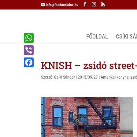
info@foodandwine.hu
FŐOLDAL
CSÍKI S
W
h
V
KNISH – zsidó stree
a
i
F
t
Szerző:
Csíki Sándor
|
2015/05/27
|
Amerikai konyha
,
zsi
b
a
s
e
c
A
r
e
p
b
p
o
o