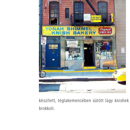
k
készített, téglakemencében sütött lágy knishek
brokkoli.