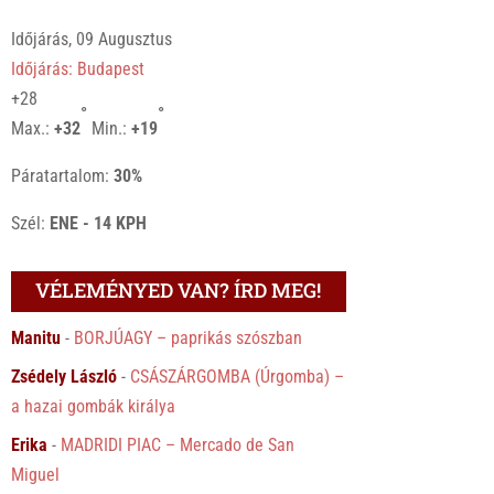
Időjárás, 09 Augusztus
Időjárás: Budapest
+
28
°
°
Max.:
+
32
Min.:
+
19
Páratartalom:
30%
Szél:
ENE - 14 KPH
VÉLEMÉNYED VAN? ÍRD MEG!
Manitu
-
BORJÚAGY – paprikás szószban
Zsédely László
-
CSÁSZÁRGOMBA (Úrgomba) –
a hazai gombák királya
Erika
-
MADRIDI PIAC – Mercado de San
Miguel