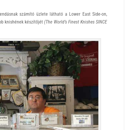
ndásnak számító üzlete látható a Lower East Side-on,
bb knishének készítőjét
(The World’s Finest Knishes SINCE