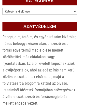
KATEGÓRIÁK
KATEGÓRIÁK
ADATVÉDELEM
Receptjeim, fotóim, és egyéb írásaim kizárólag
írásos beleegyezésem után, a szerző és a
forrás egyértelmű megjelölése mellett
közölhetőek más oldalakon, vagy
nyomtatásban. Ez alól kivételt képeznek azok
a gyűjtőportálok, ahol az egész írás nem kerül
közlésre, csak annak első sorai, majd a
folytatásért a blogomra kattint az olvasó.
Írásaimból idézetek formájában szövegrészek
átvétele csak szerző és forrásmegjelölés
mellett engedélyezett.