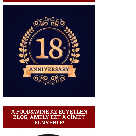
A FOOD&WINE AZ EGYETLEN
BLOG, AMELY EZT A CÍMET
ELNYERTE!