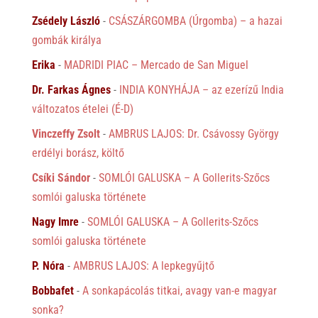
Zsédely László
-
CSÁSZÁRGOMBA (Úrgomba) – a hazai
gombák királya
Erika
-
MADRIDI PIAC – Mercado de San Miguel
Dr. Farkas Ágnes
-
INDIA KONYHÁJA – az ezerízű India
változatos ételei (É-D)
Vinczeffy Zsolt
-
AMBRUS LAJOS: Dr. Csávossy György
erdélyi borász, költő
Csíki Sándor
-
SOMLÓI GALUSKA – A Gollerits-Szőcs
somlói galuska története
Nagy Imre
-
SOMLÓI GALUSKA – A Gollerits-Szőcs
somlói galuska története
P. Nóra
-
AMBRUS LAJOS: A lepkegyűjtő
Bobbafet
-
A sonkapácolás titkai, avagy van-e magyar
sonka?