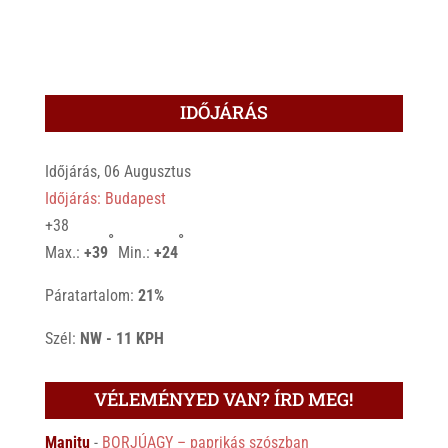
IDŐJÁRÁS
Időjárás, 06 Augusztus
Időjárás: Budapest
+
38
°
°
Max.:
+
39
Min.:
+
24
Páratartalom:
21%
Szél:
NW - 11 KPH
VÉLEMÉNYED VAN? ÍRD MEG!
Manitu
-
BORJÚAGY – paprikás szószban