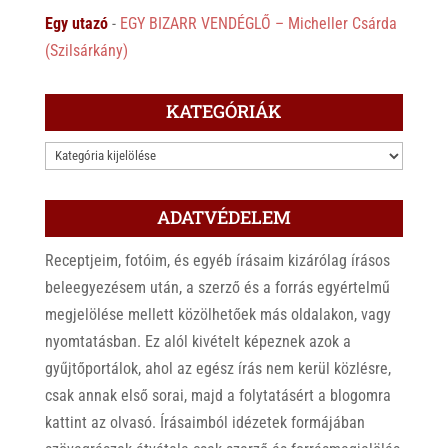
Egy utazó
-
EGY BIZARR VENDÉGLŐ – Micheller Csárda
(Szilsárkány)
KATEGÓRIÁK
KATEGÓRIÁK
ADATVÉDELEM
Receptjeim, fotóim, és egyéb írásaim kizárólag írásos
beleegyezésem után, a szerző és a forrás egyértelmű
megjelölése mellett közölhetőek más oldalakon, vagy
nyomtatásban. Ez alól kivételt képeznek azok a
gyűjtőportálok, ahol az egész írás nem kerül közlésre,
csak annak első sorai, majd a folytatásért a blogomra
kattint az olvasó. Írásaimból idézetek formájában