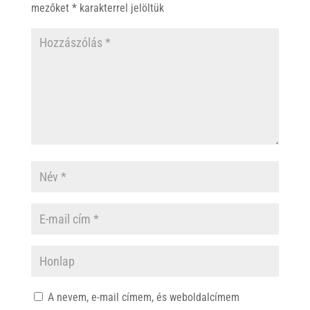
p
k
mezőket
*
karakterrel jelöltük
A nevem, e-mail címem, és weboldalcímem