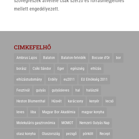
szövegrészek átvétele csak szerző és forrásmegjelölés
mellett engedélyezett.
CIMKEFELHŐ
Ambrus Lajos
Balaton
Balaton-felvidék
Bocuse d'Or
bor
borász
Csíki Sándor
Eger
egészség
elhízás
elhízástudomány
Erdély
eu2011
EU Elnökség 2011
Fesztivál
gulyás
gulyásleves
hal
halászlé
Heston Blumenthal
Húsvét
karácsony
kenyér
lecsó
leves
liba
Magyar Bor Akadémia
magyar konyha
Molekuláris gasztronómia
MOMOT
Nemzeti Gulyás Nap
olasz konyha
Olaszország
pezsgő
pörkölt
Recept