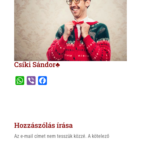
Csíki Sándor♣
W
V
F
h
i
a
a
b
c
t
e
e
s
r
b
Hozzászólás írása
A
o
p
o
Az e-mail címet nem tesszük közzé.
A kötelező