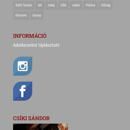
Széll Tamás
sör
tokaj
USA
videó
Villány
Válság
étterem
ünnep
INFORMÁCIÓ
Adatkezelési tájékoztató
CSÍKI SÁNDOR