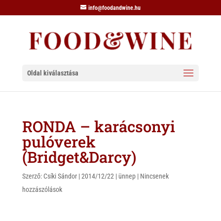
info@foodandwine.hu
Oldal kiválasztása
RONDA – karácsonyi
pulóverek
(Bridget&Darcy)
Szerző:
Csíki Sándor
|
2014/12/22
|
ünnep
|
Nincsenek
hozzászólások