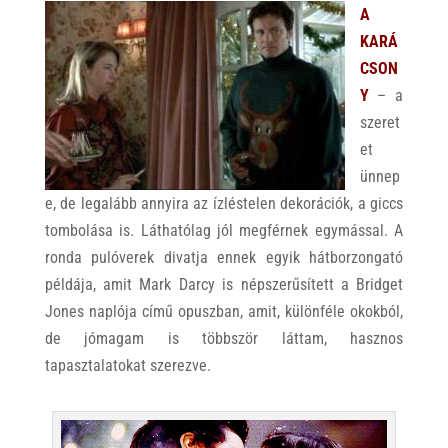
A
KARÁ
CSON
Y
– a
szeret
et
ünnep
e, de legalább annyira az ízléstelen dekorációk, a giccs
tombolása is. Láthatólag jól megférnek egymással. A
ronda pulóverek divatja ennek egyik hátborzongató
példája, amit Mark Darcy is népszerűsített a Bridget
Jones naplója című opuszban, amit, különféle okokból,
de jómagam is többször láttam, hasznos
tapasztalatokat szerezve.