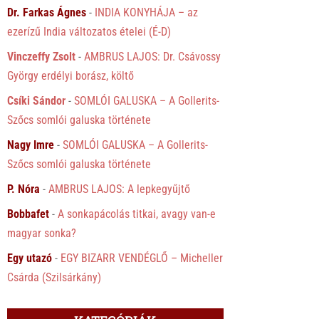
Dr. Farkas Ágnes
-
INDIA KONYHÁJA – az
ezerízű India változatos ételei (É-D)
Vinczeffy Zsolt
-
AMBRUS LAJOS: Dr. Csávossy
György erdélyi borász, költő
Csíki Sándor
-
SOMLÓI GALUSKA – A Gollerits-
Szőcs somlói galuska története
Nagy Imre
-
SOMLÓI GALUSKA – A Gollerits-
Szőcs somlói galuska története
P. Nóra
-
AMBRUS LAJOS: A lepkegyűjtő
Bobbafet
-
A sonkapácolás titkai, avagy van-e
magyar sonka?
Egy utazó
-
EGY BIZARR VENDÉGLŐ – Micheller
Csárda (Szilsárkány)