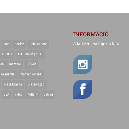
INFORMÁCIÓ
Adatkezelési tájékoztató
bor
borász
Csíki Sándor
eu2011
EU Elnökség 2011
ton Blumenthal
Húsvét
r Akadémia
magyar konyha
olasz konyha
Olaszország
USA
videó
Villány
Válság