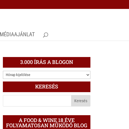
MÉDIAAJÁNLAT
3.000 ÍRÁS A BLOGON
3.000
ÍRÁS
KERESÉS
A
BLOGON
A FOOD & WINE 18 ÉVE
FOLYAMATOSAN MŰKÖDŐ BLOG