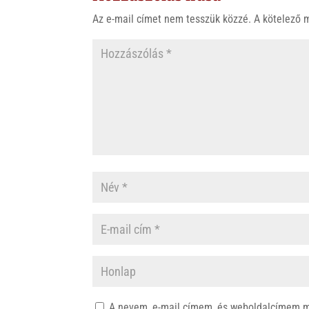
p
o
Az e-mail címet nem tesszük közzé.
A kötelező
p
k
A nevem, e-mail címem, és weboldalcímem 