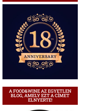
A FOOD&WINE AZ EGYETLEN
BLOG, AMELY EZT A CÍMET
ELNYERTE!