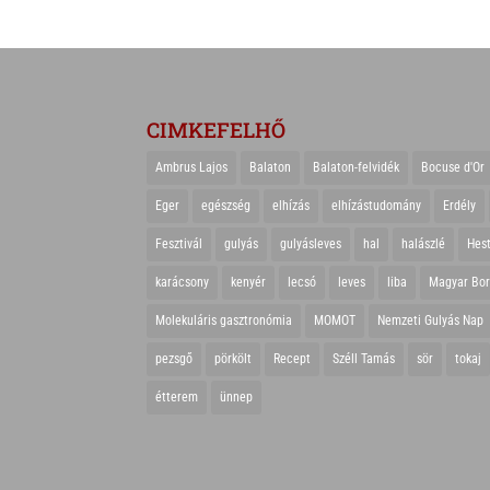
CIMKEFELHŐ
Ambrus Lajos
Balaton
Balaton-felvidék
Bocuse d'Or
Eger
egészség
elhízás
elhízástudomány
Erdély
Fesztivál
gulyás
gulyásleves
hal
halászlé
Hes
karácsony
kenyér
lecsó
leves
liba
Magyar Bo
Molekuláris gasztronómia
MOMOT
Nemzeti Gulyás Nap
pezsgő
pörkölt
Recept
Széll Tamás
sör
tokaj
étterem
ünnep