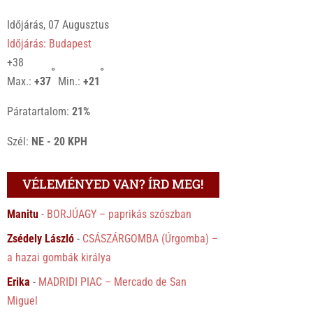
Időjárás, 07 Augusztus
Időjárás: Budapest
+
38
°
°
Max.:
+
37
Min.:
+
21
Páratartalom:
21%
Szél:
NE - 20 KPH
VÉLEMÉNYED VAN? ÍRD MEG!
Manitu
-
BORJÚAGY – paprikás szószban
Zsédely László
-
CSÁSZÁRGOMBA (Úrgomba) –
a hazai gombák királya
Erika
-
MADRIDI PIAC – Mercado de San
Miguel