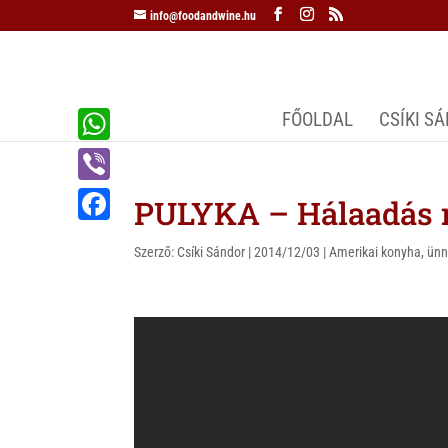
info@foodandwine.hu
FŐOLDAL
CSÍKI S
W
h
V
PULYKA – Hálaadás n
a
i
F
t
Szerző:
Csíki Sándor
|
2014/12/03
|
Amerikai konyha
,
ün
b
a
s
e
c
A
r
e
p
b
p
o
o