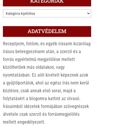
KATEGÓRIÁK
KATEGÓRIÁK
ADATVÉDELEM
Receptjeim, fotóim, és egyéb írásaim kizárólag
írásos beleegyezésem után, a szerző és a
forrás egyértelmű megjelölése mellett
közölhetőek más oldalakon, vagy
nyomtatásban. Ez alól kivételt képeznek azok
a gyűjtőportálok, ahol az egész írás nem kerül
közlésre, csak annak első sorai, majd a
folytatásért a blogomra kattint az olvasó.
Írásaimból idézetek formájában szövegrészek
átvétele csak szerző és forrásmegjelölés
mellett engedélyezett.