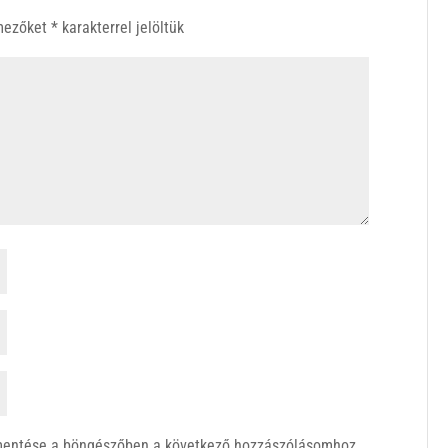
 mezőket
*
karakterrel jelöltük
mentése a böngészőben a következő hozzászólásomhoz.