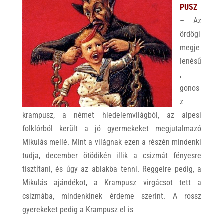
PUSZ
– Az
ördögi
megje
lenésű
,
gonos
z
krampusz, a német hiedelemvilágból, az alpesi
folklórból került a jó gyermekeket megjutalmazó
Mikulás mellé. Mint a világnak ezen a részén mindenki
tudja, december ötödikén illik a csizmát fényesre
tisztítani, és úgy az ablakba tenni. Reggelre pedig, a
Mikulás ajándékot, a Krampusz virgácsot tett a
csizmába, mindenkinek érdeme szerint. A rossz
gyerekeket pedig a Krampusz el is