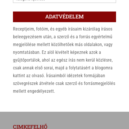
ADATVÉDELEM
Receptjeim, fotóim, és egyéb írásaim kizárólag írásos
beleegyezésem után, a szerző és a forrás egyértelmű
megjelölése mellett közölhetőek más oldalakon, vagy
nyomtatásban. Ez alól kivételt képeznek azok a
gyűjtőportálok, ahol az egész írás nem kerül közlésre,
csak annak első sorai, majd a folytatásért a blogomra
kattint az olvasó. Írásaimból idézetek formájában
szövegrészek átvétele csak szerző és forrásmegjelölés
mellett engedélyezett.
CIMKEFELHŐ