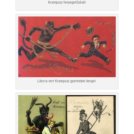
Krampusz fenyegetőzését
Láncra vert Krampusz gyermeket kerget.