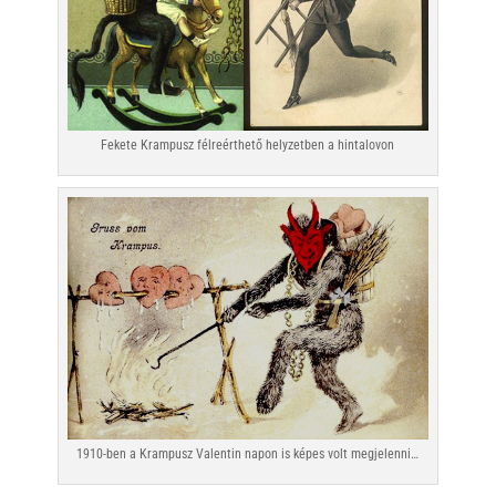
Fekete Krampusz félreérthető helyzetben a hintalovon
1910-ben a Krampusz Valentin napon is képes volt megjelenni…