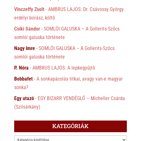
Vinczeffy Zsolt
-
AMBRUS LAJOS: Dr. Csávossy György
erdélyi borász, költő
Csíki Sándor
-
SOMLÓI GALUSKA – A Gollerits-Szőcs
somlói galuska története
Nagy Imre
-
SOMLÓI GALUSKA – A Gollerits-Szőcs
somlói galuska története
P. Nóra
-
AMBRUS LAJOS: A lepkegyűjtő
Bobbafet
-
A sonkapácolás titkai, avagy van-e magyar
sonka?
Egy utazó
-
EGY BIZARR VENDÉGLŐ – Micheller Csárda
(Szilsárkány)
KATEGÓRIÁK
KATEGÓRIÁK