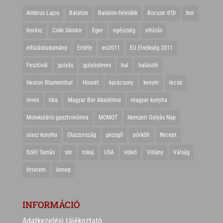
Ambrus Lajos
Balaton
Balaton-felvidék
Bocuse d'Or
bor
borász
Csíki Sándor
Eger
egészség
elhízás
elhízástudomány
Erdély
eu2011
EU Elnökség 2011
Fesztivál
gulyás
gulyásleves
hal
halászlé
Heston Blumenthal
Húsvét
karácsony
kenyér
lecsó
leves
liba
Magyar Bor Akadémia
magyar konyha
Molekuláris gasztronómia
MOMOT
Nemzeti Gulyás Nap
olasz konyha
Olaszország
pezsgő
pörkölt
Recept
Széll Tamás
sör
tokaj
USA
videó
Villány
Válság
étterem
ünnep
INFORMÁCIÓ
Adatkezelési tájékoztató