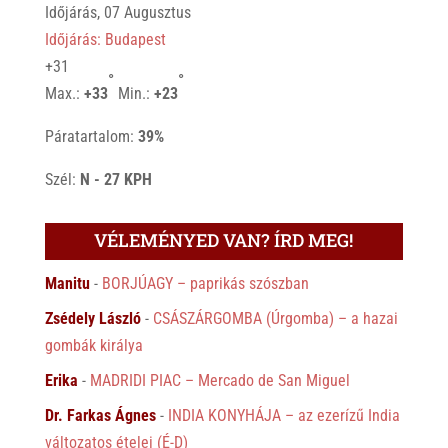
Időjárás, 07 Augusztus
Időjárás: Budapest
+
31
°
°
Max.:
+
33
Min.:
+
23
Páratartalom:
39%
Szél:
N - 27 KPH
VÉLEMÉNYED VAN? ÍRD MEG!
Manitu
-
BORJÚAGY – paprikás szószban
Zsédely László
-
CSÁSZÁRGOMBA (Úrgomba) – a hazai
gombák királya
Erika
-
MADRIDI PIAC – Mercado de San Miguel
Dr. Farkas Ágnes
-
INDIA KONYHÁJA – az ezerízű India
változatos ételei (É-D)