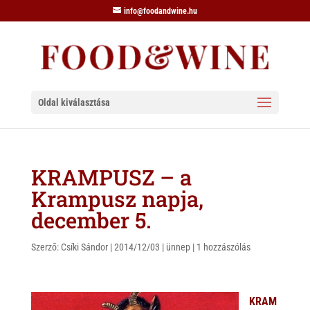
info@foodandwine.hu
Oldal kiválasztása
KRAMPUSZ – a
Krampusz napja,
december 5.
Szerző:
Csíki Sándor
|
2014/12/03
|
ünnep
|
1 hozzászólás
KRAM