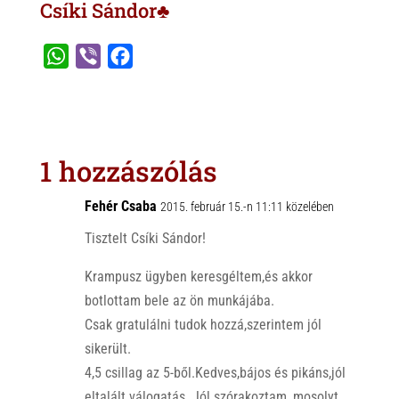
Csíki Sándor♣
W
V
F
h
i
a
a
b
c
t
e
e
s
r
b
1 hozzászólás
A
o
p
o
Fehér Csaba
2015. február 15.-n 11:11 közelében
p
k
Tisztelt Csíki Sándor!
Krampusz ügyben keresgéltem,és akkor
botlottam bele az ön munkájába.
Csak gratulálni tudok hozzá,szerintem jól
sikerült.
4,5 csillag az 5-ből.Kedves,bájos és pikáns,jól
eltalált válogatás. Jól szórakoztam, mosolyt