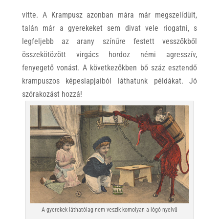
vitte. A Krampusz azonban mára már megszelídült,
talán már a gyerekeket sem divat vele riogatni, s
legfeljebb az arany színűre festett vesszőkből
összekötözött virgács hordoz némi agresszív,
fenyegető vonást. A következőkben bő száz esztendő
krampuszos képeslapjaiból láthatunk példákat. Jó
szórakozást hozzá!
A gyerekek láthatólag nem veszik komolyan a lógó nyelvű