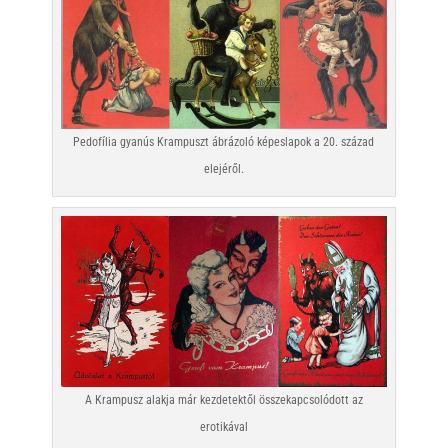
Pedofília gyanús Krampuszt ábrázoló képeslapok a 20. század
elejéről.
A Krampusz alakja már kezdetektől összekapcsolódott az
erotikával