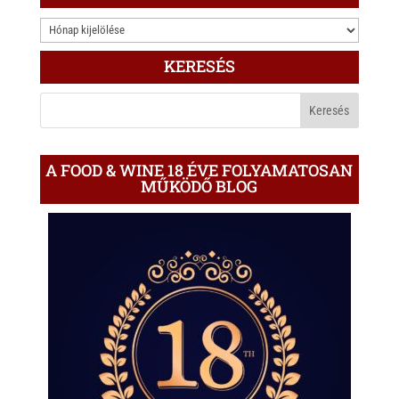
3.000
ÍRÁS
KERESÉS
A
BLOGON
A FOOD & WINE 18 ÉVE FOLYAMATOSAN
MŰKÖDŐ BLOG