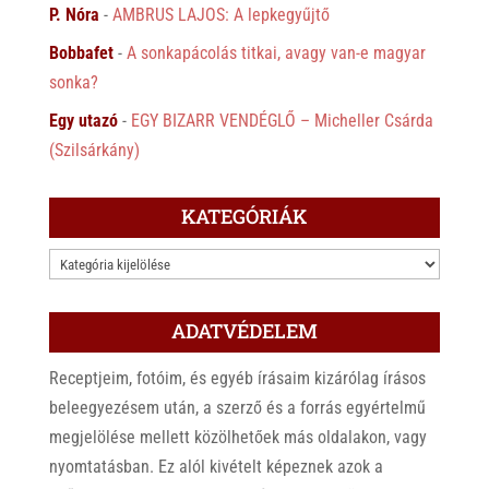
P. Nóra
-
AMBRUS LAJOS: A lepkegyűjtő
Bobbafet
-
A sonkapácolás titkai, avagy van-e magyar
sonka?
Egy utazó
-
EGY BIZARR VENDÉGLŐ – Micheller Csárda
(Szilsárkány)
KATEGÓRIÁK
KATEGÓRIÁK
ADATVÉDELEM
Receptjeim, fotóim, és egyéb írásaim kizárólag írásos
beleegyezésem után, a szerző és a forrás egyértelmű
megjelölése mellett közölhetőek más oldalakon, vagy
nyomtatásban. Ez alól kivételt képeznek azok a