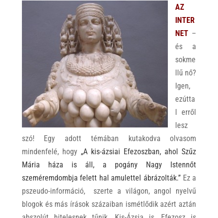
AZ
INTER
NET
–
és a
sokme
llű nő?
Igen,
ezútta
l erről
lesz
szó! Egy adott témában kutakodva olvasom
mindenfelé, hogy
„A kis-ázsiai Efezoszban, ahol Szűz
Mária háza is áll, a pogány Nagy Istennőt
szeméremdombja felett hal amulettel ábrázolták.”
Ez a
pszeudo-információ, szerte a világon, angol nyelvű
blogok és más írások százaiban ismétlődik azért aztán
abszolút hitelesnek tűnik. Kis-Ázsia is, Efezosz is