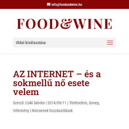
info@foodandwine.hu
Oldal kiválasztása
AZ INTERNET – és a
sokmellű nő esete
velem
Szerző:
Csíki Sándor
|
2014/09/11
|
Történelem
,
ünnep
,
Vélemény
|
Nincsenek hozzászólások