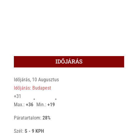
IDŐJÁRÁS
Időjárás, 10 Augusztus
Időjárás: Budapest
+
31
°
°
Max.:
+
36
Min.:
+
19
Páratartalom:
28%
Szél:
S - 9 KPH