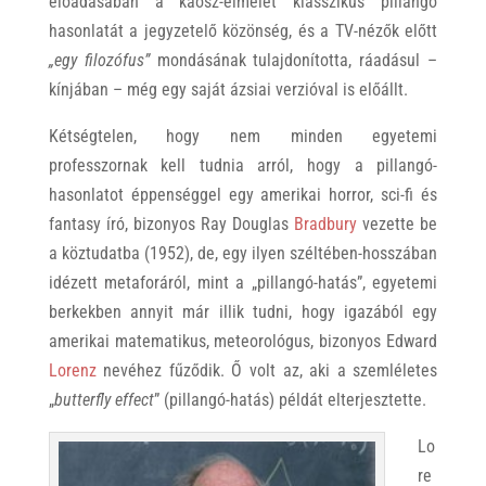
előadásában a káosz-elmélet klasszikus pillangó
hasonlatát a jegyzetelő közönség, és a TV-nézők előtt
„egy filozófus”
mondásának tulajdonította, ráadásul –
kínjában – még egy saját ázsiai verzióval is előállt.
Kétségtelen, hogy nem minden egyetemi
professzornak kell tudnia arról, hogy a pillangó-
hasonlatot éppenséggel egy amerikai horror, sci-fi és
fantasy író, bizonyos Ray Douglas
Bradbury
vezette be
a köztudatba (1952), de, egy ilyen széltében-hosszában
idézett metaforáról, mint a „pillangó-hatás”, egyetemi
berkekben annyit már illik tudni, hogy igazából egy
amerikai matematikus, meteorológus, bizonyos Edward
Lorenz
nevéhez fűződik. Ő volt az, aki a szemléletes
„
butterfly effect
” (pillangó-hatás) példát elterjesztette.
Lo
re