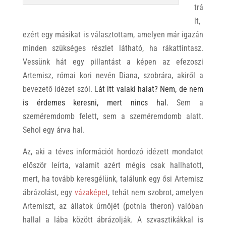
trá
lt,
ezért egy másikat is választottam, amelyen már igazán
minden szükséges részlet látható, ha rákattintasz.
Vessünk hát egy pillantást a képen az efezoszi
Artemisz, római kori nevén Diana, szobrára, akiről a
bevezető idézet szól. L
át itt valaki halat? Nem, de nem
is érdemes keresni, mert nincs hal.
Sem a
szeméremdomb felett, sem a szeméremdomb alatt.
Sehol egy árva hal.
Az, aki a téves információt hordozó idézett mondatot
először leírta, valamit azért mégis csak hallhatott,
mert, ha tovább keresgélünk, találunk egy ősi Artemisz
ábrázolást, egy
vázaképet
, tehát nem szobrot, amelyen
Artemiszt, az állatok úrnőjét (potnia theron) valóban
hallal a lába között ábrázolják. A szvasztikákkal is