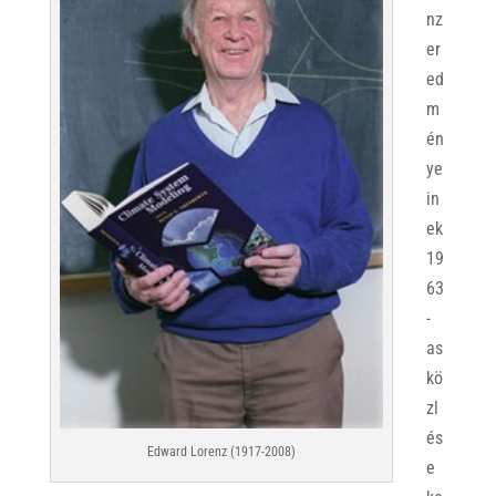
nz
er
ed
m
én
ye
in
ek
19
63
-
as
kö
zl
és
Edward Lorenz (1917-2008)
e