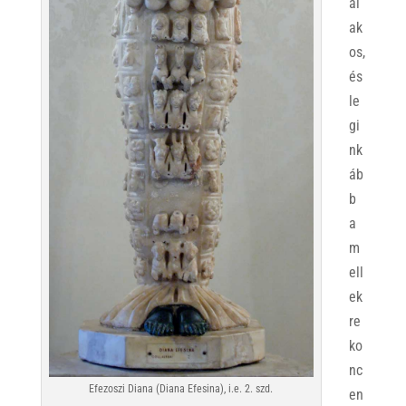
al
ak
os,
és
le
gi
nk
áb
b
a
m
ell
ek
re
ko
nc
Efezoszi Diana (Diana Efesina), i.e. 2. szd.
en