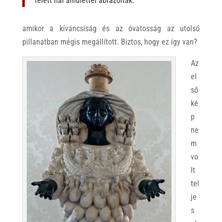
felett hal amulettel ábrázolták.”
amikor a kíváncsiság és az óvatosság az utolsó
pillanatban mégis megállított. Biztos, hogy ez így van?
Az
el
ső
ké
p
ne
m
vo
lt
tel
je
s