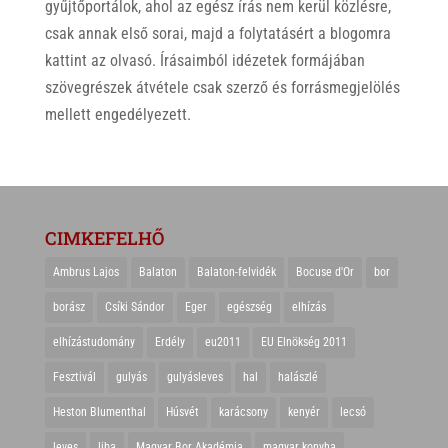
gyűjtőportálok, ahol az egész írás nem kerül közlésre,
csak annak első sorai, majd a folytatásért a blogomra
kattint az olvasó. Írásaimból idézetek formájában
szövegrészek átvétele csak szerző és forrásmegjelölés
mellett engedélyezett.
CIMKEFELHŐ
Ambrus Lajos
Balaton
Balaton-felvidék
Bocuse d'Or
bor
borász
Csíki Sándor
Eger
egészség
elhízás
elhízástudomány
Erdély
eu2011
EU Elnökség 2011
Fesztivál
gulyás
gulyásleves
hal
halászlé
Heston Blumenthal
Húsvét
karácsony
kenyér
lecsó
leves
liba
Magyar Bor Akadémia
magyar konyha