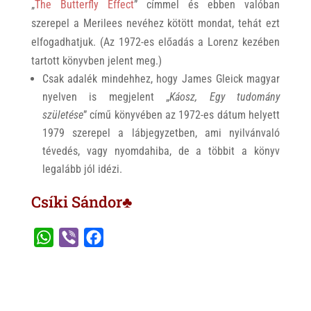
„
The Butterfly Effect
” címmel és ebben valóban
szerepel a Merilees nevéhez kötött mondat, tehát ezt
elfogadhatjuk. (Az 1972-es előadás a Lorenz kezében
tartott könyvben jelent meg.)
Csak adalék mindehhez, hogy James Gleick magyar
nyelven is megjelent „
Káosz, Egy tudomány
születése
” című könyvében az 1972-es dátum helyett
1979 szerepel a lábjegyzetben, ami nyilvánvaló
tévedés, vagy nyomdahiba, de a többit a könyv
legalább jól idézi.
Csíki Sándor♣
W
V
F
h
i
a
a
b
c
t
e
e