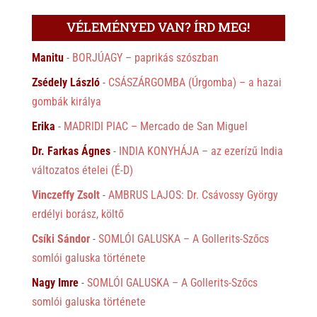
VÉLEMÉNYED VAN? ÍRD MEG!
Manitu
-
BORJÚAGY – paprikás szószban
Zsédely László
-
CSÁSZÁRGOMBA (Úrgomba) – a hazai
gombák királya
Erika
-
MADRIDI PIAC – Mercado de San Miguel
Dr. Farkas Ágnes
-
INDIA KONYHÁJA – az ezerízű India
változatos ételei (É-D)
Vinczeffy Zsolt
-
AMBRUS LAJOS: Dr. Csávossy György
erdélyi borász, költő
Csíki Sándor
-
SOMLÓI GALUSKA – A Gollerits-Szőcs
somlói galuska története
Nagy Imre
-
SOMLÓI GALUSKA – A Gollerits-Szőcs
somlói galuska története