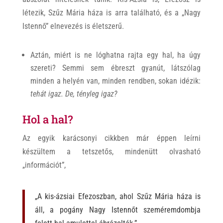
létezik, Szűz Mária háza is arra található, és a „Nagy
Istennő” elnevezés is életszerű.
Aztán, miért is ne lóghatna rajta egy hal, ha úgy
szereti? Semmi sem ébreszt gyanút, látszólag
minden a helyén van, minden rendben, sokan idézik:
tehát igaz. De, tényleg igaz?
Hol a hal?
Az egyik karácsonyi cikkben már éppen leírni
készültem a tetszetős, mindenütt olvasható
„információt”,
„A kis-ázsiai Efezoszban, ahol Szűz Mária háza is
áll, a pogány Nagy Istennőt szeméremdombja