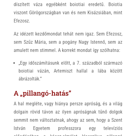
díszített váza egyébként boiotiai eredetű. Boiotia
viszont Görögországban van és nem Kisázsiában, mint
Efezosz.
Az idézett kezdőmondat tehát nem igaz. Sem Efezosz,
sem Szűz Mária, sem a pogány Nagy Istennő, sem az
amulett nem stimmel. A korrekt mondat így szólhatna:
„Egy időszámításunk előtt, a 7. századból származó
boiotiai vázán, Artemiszt hallal a lába között
ábrázolták.”
A „pillangó-hatás”
A hal megléte, vagy hiánya persze apróság, és a világ
dolgain rövid távon az ilyen apróságnak tűnő dolgok
semmit nem változtatnak, ahogy az sem, hogy a Szent
István Egyetem professzora egy televíziós