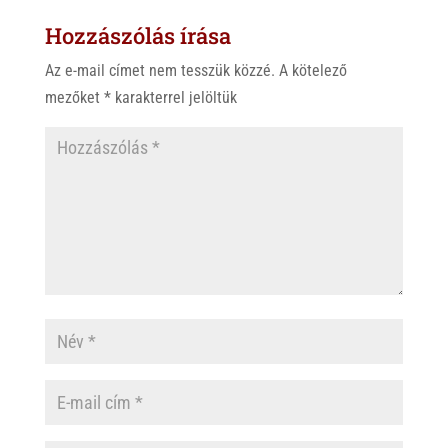
s
r
b
Hozzászólás írása
A
o
p
o
Az e-mail címet nem tesszük közzé.
A kötelező
p
k
mezőket
*
karakterrel jelöltük