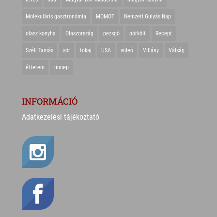
Molekuláris gasztronómia
MOMOT
Nemzeti Gulyás Nap
olasz konyha
Olaszország
pezsgő
pörkölt
Recept
Széll Tamás
sör
tokaj
USA
videó
Villány
Válság
étterem
ünnep
INFORMÁCIÓ
Adatkezelési tájékoztató