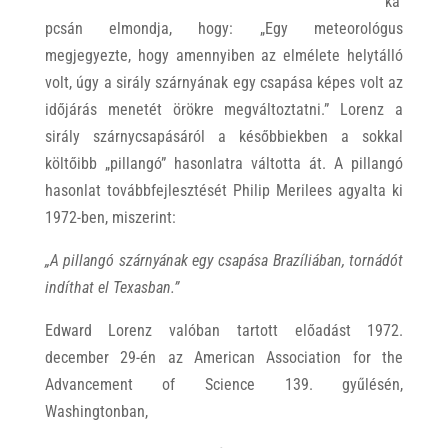
ka
pcsán elmondja, hogy: „Egy meteorológus
megjegyezte, hogy amennyiben az elmélete helytálló
volt, úgy a sirály szárnyának egy csapása képes volt az
időjárás menetét örökre megváltoztatni.” Lorenz a
sirály szárnycsapásáról a későbbiekben a sokkal
költőibb „pillangó” hasonlatra váltotta át. A pillangó
hasonlat továbbfejlesztését Philip Merilees agyalta ki
1972-ben, miszerint:
„A pillangó szárnyának egy csapása Brazíliában, tornádót
indíthat el Texasban.”
Edward Lorenz valóban tartott előadást 1972.
december 29-én az American Association for the
Advancement of Science 139. gyűlésén,
Washingtonban,