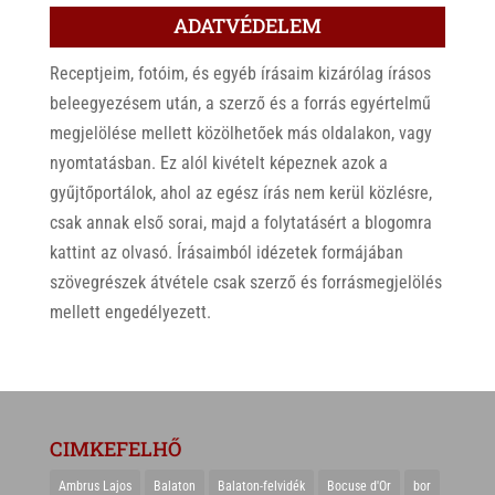
ADATVÉDELEM
Receptjeim, fotóim, és egyéb írásaim kizárólag írásos
beleegyezésem után, a szerző és a forrás egyértelmű
megjelölése mellett közölhetőek más oldalakon, vagy
nyomtatásban. Ez alól kivételt képeznek azok a
gyűjtőportálok, ahol az egész írás nem kerül közlésre,
csak annak első sorai, majd a folytatásért a blogomra
kattint az olvasó. Írásaimból idézetek formájában
szövegrészek átvétele csak szerző és forrásmegjelölés
mellett engedélyezett.
CIMKEFELHŐ
Ambrus Lajos
Balaton
Balaton-felvidék
Bocuse d'Or
bor