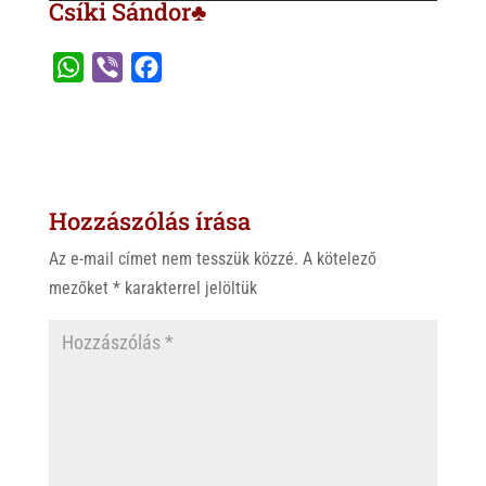
Csíki Sándor♣
W
V
F
h
i
a
a
b
c
t
e
e
s
r
b
Hozzászólás írása
A
o
p
o
Az e-mail címet nem tesszük közzé.
A kötelező
p
k
mezőket
*
karakterrel jelöltük