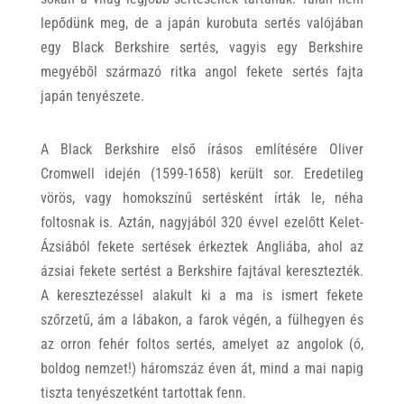
lepődünk meg, de a japán kurobuta sertés valójában
egy Black Berkshire sertés, vagyis egy Berkshire
megyéből származó ritka angol fekete sertés fajta
japán tenyészete.
A Black Berkshire első írásos említésére Oliver
Cromwell idején (1599-1658) került sor. Eredetileg
vörös, vagy homokszínű sertésként írták le, néha
foltosnak is. Aztán, nagyjából 320 évvel ezelőtt Kelet-
Ázsiából fekete sertések érkeztek Angliába, ahol az
ázsiai fekete sertést a Berkshire fajtával keresztezték.
A keresztezéssel alakult ki a ma is ismert fekete
szőrzetű, ám a lábakon, a farok végén, a fülhegyen és
az orron fehér foltos sertés, amelyet az angolok (ó,
boldog nemzet!) háromszáz éven át, mind a mai napig
tiszta tenyészetként tartottak fenn.