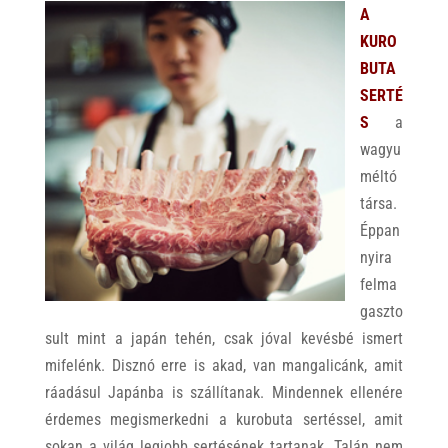
A
KURO
BUTA
SERTÉ
S
a
wagyu
méltó
társa.
Éppan
nyira
felma
gaszto
sult mint a japán tehén, csak jóval kevésbé ismert
mifelénk. Disznó erre is akad, van mangalicánk, amit
ráadásul Japánba is szállítanak. Mindennek ellenére
érdemes megismerkedni a kurobuta sertéssel, amit
sokan a világ legjobb sertésének tartanak. Talán nem