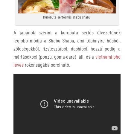
Kurobuta sertéshús shabu shabu
A japánok szerint a kurobuta sertés élvezetének
legjobb módja a Shabu Shabu, ami többnyire húsból,
zöldségekből, rizstésztából, dashiból, hozzá pedig a
mártásokból (ponzu, goma-dare) áll, és a
vietnami pho
leves
rokonságába sorolható.