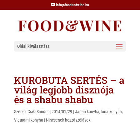
info@foodandwine.hu
Oldal kiválasztása
KUROBUTA SERTÉS – a
világ legjobb disznója
és a shabu shabu
Szerző:
Csíki Sándor
|
2014/01/29
|
Japán konyha
,
kína konyha
,
Vietnami konyha
|
Nincsenek hozzászólások