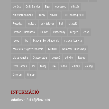
borász
Csíki Sándor
Eger
egészség
elhízás
elhízástudomány
Erdély
eu2011
EU Elnökség 2011
Fesztivál
gulyás
gulyásleves
hal
halászlé
Heston Blumenthal
Húsvét
karácsony
kenyér
lecsó
leves
liba
Magyar Bor Akadémia
magyar konyha
Molekuláris gasztronómia
MOMOT
Nemzeti Gulyás Nap
olasz konyha
Olaszország
pezsgő
pörkölt
Recept
Széll Tamás
sör
tokaj
USA
videó
Villány
Válság
étterem
ünnep
INFORMÁCIÓ
Adatkezelési tájékoztató