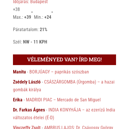
Időjárás: Budapest
+
38
°
°
Max.:
+
39
Min.:
+
24
Páratartalom:
21%
Szél:
NW - 11 KPH
VÉLEMÉNYED VAN? ÍRD MEG!
Manitu
-
BORJÚAGY – paprikás szószban
Zsédely László
-
CSÁSZÁRGOMBA (Úrgomba) – a hazai
gombák királya
Erika
-
MADRIDI PIAC – Mercado de San Miguel
Dr. Farkas Ágnes
-
INDIA KONYHÁJA – az ezerízű India
változatos ételei (É-D)
Vinczeffy Zsolt
-
AMBRUS LAJOS: Dr. Csávossy György