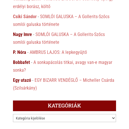
erdélyi borász, költő
Csíki Sándor
-
SOMLÓI GALUSKA – A Gollerits-Szőcs
somlói galuska története
Nagy Imre
-
SOMLÓI GALUSKA – A Gollerits-Szőcs
somlói galuska története
P. Nóra
-
AMBRUS LAJOS: A lepkegyűjtő
Bobbafet
-
A sonkapácolás titkai, avagy van-e magyar
sonka?
Egy utazó
-
EGY BIZARR VENDÉGLŐ – Micheller Csárda
(Szilsárkány)
KATEGÓRIÁK
KATEGÓRIÁK