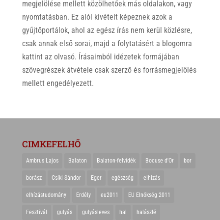
megjelölése mellett közölhetőek más oldalakon, vagy
nyomtatásban. Ez alól kivételt képeznek azok a
gyűjtőportálok, ahol az egész írás nem kerül közlésre,
csak annak első sorai, majd a folytatásért a blogomra
kattint az olvasó. Írásaimból idézetek formájában
szövegrészek átvétele csak szerző és forrásmegjelölés
mellett engedélyezett.
CIMKEFELHŐ
Ambrus Lajos
Balaton
Balaton-felvidék
Bocuse d'Or
bor
borász
Csíki Sándor
Eger
egészség
elhízás
elhízástudomány
Erdély
eu2011
EU Elnökség 2011
Fesztivál
gulyás
gulyásleves
hal
halászlé