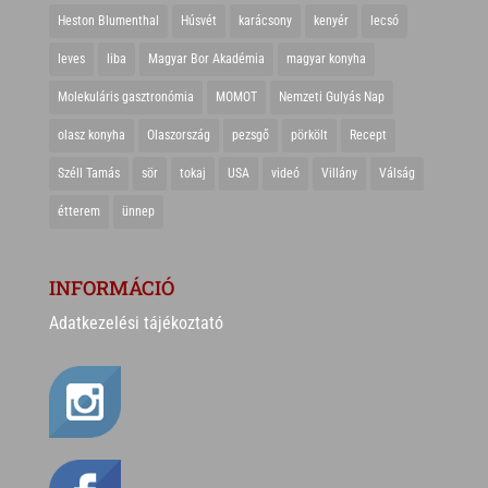
Heston Blumenthal
Húsvét
karácsony
kenyér
lecsó
leves
liba
Magyar Bor Akadémia
magyar konyha
Molekuláris gasztronómia
MOMOT
Nemzeti Gulyás Nap
olasz konyha
Olaszország
pezsgő
pörkölt
Recept
Széll Tamás
sör
tokaj
USA
videó
Villány
Válság
étterem
ünnep
INFORMÁCIÓ
Adatkezelési tájékoztató