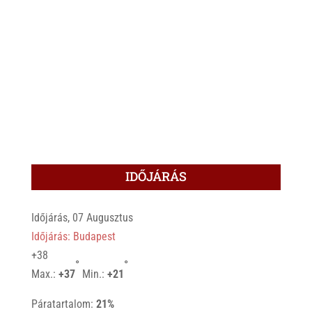
IDŐJÁRÁS
Időjárás, 07 Augusztus
Időjárás: Budapest
+
38
°
°
Max.:
+
37
Min.:
+
21
Páratartalom:
21%