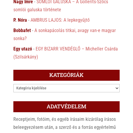
Nagy Imre
-
SOMLÓI GALUSKA – A Gollerits-Szőcs
somlói galuska története
P. Nóra
-
AMBRUS LAJOS: A lepkegyűjtő
Bobbafet
-
A sonkapácolás titkai, avagy van-e magyar
sonka?
Egy utazó
-
EGY BIZARR VENDÉGLŐ – Micheller Csárda
(Szilsárkány)
KATEGÓRIÁK
KATEGÓRIÁK
ADATVÉDELEM
Receptjeim, fotóim, és egyéb írásaim kizárólag írásos
beleegyezésem után, a szerző és a forrás egyértelmű