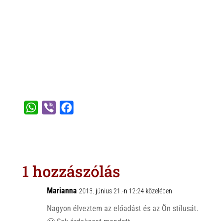
W
V
F
h
i
a
a
b
c
t
e
e
s
r
b
1 hozzászólás
A
o
p
o
Marianna
2013. június 21.-n 12:24 közelében
p
k
Nagyon élveztem az előadást és az Ön stílusát.