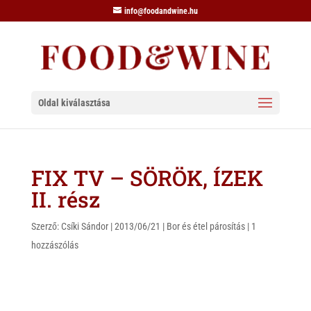
info@foodandwine.hu
Oldal kiválasztása
FIX TV – SÖRÖK, ÍZEK
II. rész
Szerző:
Csíki Sándor
|
2013/06/21
|
Bor és étel párosítás
|
1
hozzászólás