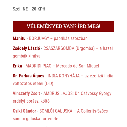
Szél:
NE - 20 KPH
VÉLEMÉNYED VAN? ÍRD MEG!
Manitu
-
BORJÚAGY – paprikás szószban
Zsédely László
-
CSÁSZÁRGOMBA (Úrgomba) – a hazai
gombák királya
Erika
-
MADRIDI PIAC – Mercado de San Miguel
Dr. Farkas Ágnes
-
INDIA KONYHÁJA – az ezerízű India
változatos ételei (É-D)
Vinczeffy Zsolt
-
AMBRUS LAJOS: Dr. Csávossy György
erdélyi borász, költő
Csíki Sándor
-
SOMLÓI GALUSKA – A Gollerits-Szőcs
somlói galuska története