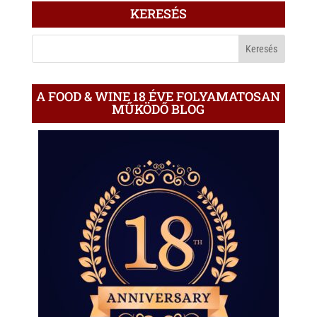
ÍRÁS
KERESÉS
A
BLOGON
A FOOD & WINE 18 ÉVE FOLYAMATOSAN
MŰKÖDŐ BLOG