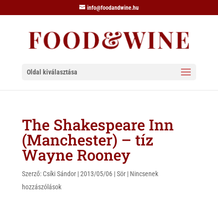
info@foodandwine.hu
Oldal kiválasztása
The Shakespeare Inn
(Manchester) – tíz
Wayne Rooney
Szerző:
Csíki Sándor
|
2013/05/06
|
Sör
|
Nincsenek
hozzászólások