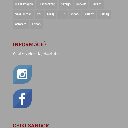
olasz konyha
Olaszország
pezsgő
pörkölt
Recept
Széll Tamás
sör
tokaj
USA
videó
Villány
Válság
étterem
ünnep
INFORMÁCIÓ
Adatkezelési tájékoztató
CSÍKI SÁNDOR