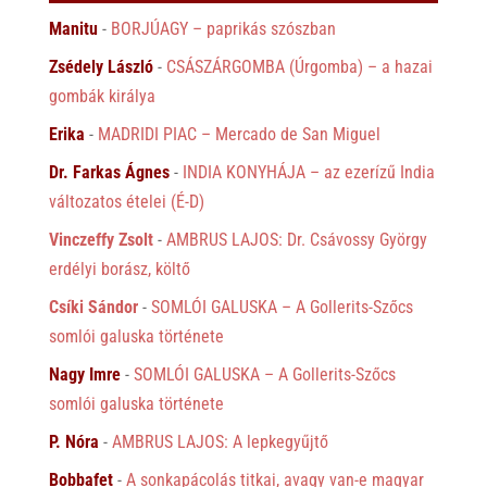
Manitu
-
BORJÚAGY – paprikás szószban
Zsédely László
-
CSÁSZÁRGOMBA (Úrgomba) – a hazai
gombák királya
Erika
-
MADRIDI PIAC – Mercado de San Miguel
Dr. Farkas Ágnes
-
INDIA KONYHÁJA – az ezerízű India
változatos ételei (É-D)
Vinczeffy Zsolt
-
AMBRUS LAJOS: Dr. Csávossy György
erdélyi borász, költő
Csíki Sándor
-
SOMLÓI GALUSKA – A Gollerits-Szőcs
somlói galuska története
Nagy Imre
-
SOMLÓI GALUSKA – A Gollerits-Szőcs
somlói galuska története
P. Nóra
-
AMBRUS LAJOS: A lepkegyűjtő
Bobbafet
-
A sonkapácolás titkai, avagy van-e magyar