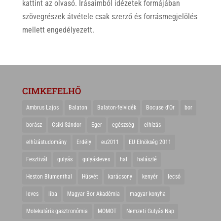
kattint az olvasó. Írásaimból idézetek formájában
szövegrészek átvétele csak szerző és forrásmegjelölés
mellett engedélyezett.
CIMKEFELHŐ
Ambrus Lajos
Balaton
Balaton-felvidék
Bocuse d'Or
bor
borász
Csíki Sándor
Eger
egészség
elhízás
elhízástudomány
Erdély
eu2011
EU Elnökség 2011
Fesztivál
gulyás
gulyásleves
hal
halászlé
Heston Blumenthal
Húsvét
karácsony
kenyér
lecsó
leves
liba
Magyar Bor Akadémia
magyar konyha
Molekuláris gasztronómia
MOMOT
Nemzeti Gulyás Nap