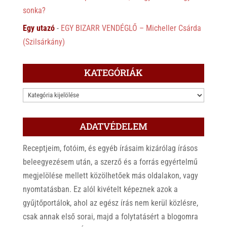
sonka?
Egy utazó
-
EGY BIZARR VENDÉGLŐ – Micheller Csárda
(Szilsárkány)
KATEGÓRIÁK
KATEGÓRIÁK
ADATVÉDELEM
Receptjeim, fotóim, és egyéb írásaim kizárólag írásos
beleegyezésem után, a szerző és a forrás egyértelmű
megjelölése mellett közölhetőek más oldalakon, vagy
nyomtatásban. Ez alól kivételt képeznek azok a
gyűjtőportálok, ahol az egész írás nem kerül közlésre,
csak annak első sorai, majd a folytatásért a blogomra