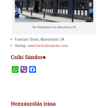
The Shakespeare Inn, Manchester, UK
Fountain Street, Manchester, UK
Honlap:
www.theshakespeare.com
Csíki Sándor♣
W
V
F
h
i
a
a
b
c
t
e
e
s
r
b
Hozzászólás írása
A
o