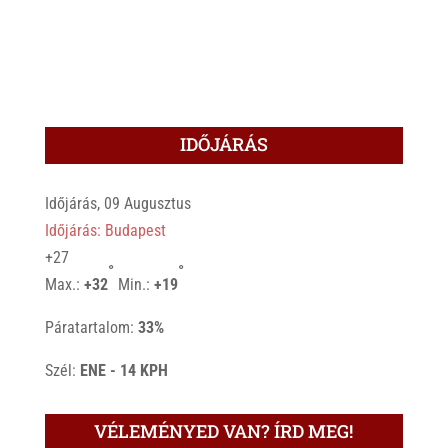
IDŐJÁRÁS
Időjárás, 09 Augusztus
Időjárás: Budapest
+
27
°
°
Max.:
+
32
Min.:
+
19
Páratartalom:
33%
Szél:
ENE - 14 KPH
VÉLEMÉNYED VAN? ÍRD MEG!