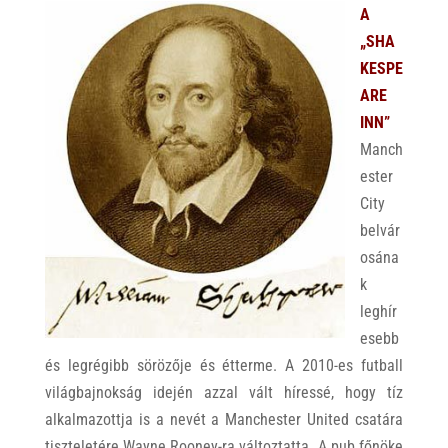
A
„SHA
KESPE
ARE
INN”
Manch
ester
City
belvár
osána
k
leghír
esebb
és legrégibb sörözője és étterme. A 2010-es futball
világbajnokság idején azzal vált híressé, hogy tíz
alkalmazottja is a nevét a Manchester United csatára
tiszteletére Wayne Rooney-ra változtatta. A pub főnöke