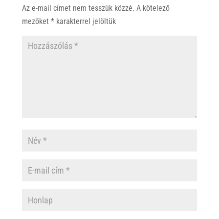
p
o
Az e-mail címet nem tesszük közzé.
A kötelező
p
k
mezőket
*
karakterrel jelöltük