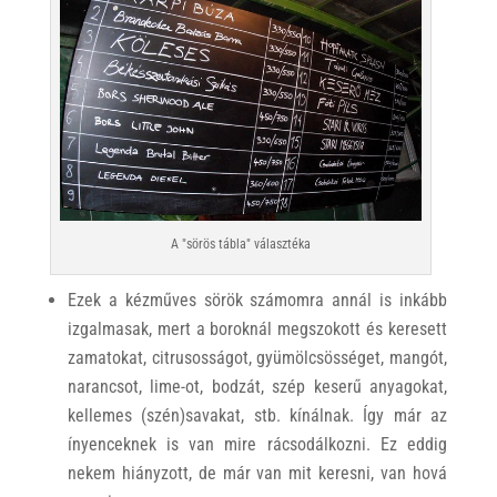
A "sörös tábla" választéka
Ezek a kézműves sörök számomra annál is inkább
izgalmasak, mert a boroknál megszokott és keresett
zamatokat, citrusosságot, gyümölcsösséget, mangót,
narancsot, lime-ot, bodzát, szép keserű anyagokat,
kellemes (szén)savakat, stb. kínálnak. Így már az
ínyenceknek is van mire rácsodálkozni. Ez eddig
nekem hiányzott, de már van mit keresni, van hová