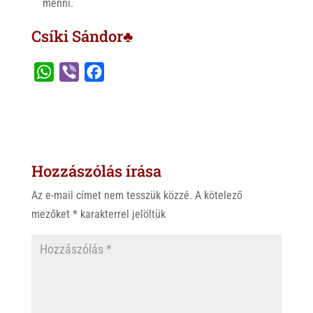
menni.
Csíki Sándor♣
W
V
F
h
i
a
a
b
c
t
e
e
s
r
b
Hozzászólás írása
A
o
p
o
Az e-mail címet nem tesszük közzé.
A kötelező
p
k
mezőket
*
karakterrel jelöltük