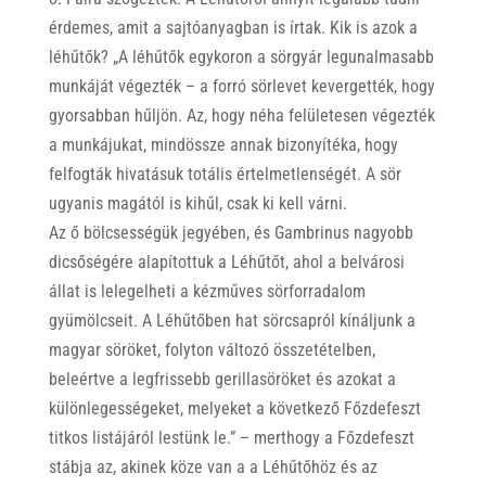
érdemes, amit a sajtóanyagban is írtak. Kik is azok a
léhűtők? „A léhűtők egykoron a sörgyár legunalmasabb
munkáját végezték – a forró sörlevet kevergették, hogy
gyorsabban hűljön. Az, hogy néha felületesen végezték
a munkájukat, mindössze annak bizonyítéka, hogy
felfogták hivatásuk totális értelmetlenségét. A sör
ugyanis magától is kihűl, csak ki kell várni.
Az ő bölcsességük jegyében, és Gambrinus nagyobb
dicsőségére alapítottuk a Léhűtőt, ahol a belvárosi
állat is lelegelheti a kézműves sörforradalom
gyümölcseit. A Léhűtőben hat sörcsapról kínáljunk a
magyar söröket, folyton változó összetételben,
beleértve a legfrissebb gerillasöröket és azokat a
különlegességeket, melyeket a következő Főzdefeszt
titkos listájáról lestünk le.” – merthogy a Főzdefeszt
stábja az, akinek köze van a a Léhűtőhöz és az