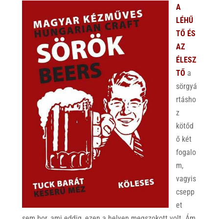
A
LÉHŰ
TŐ ÉS
AZ
ÉLESZ
TŐ
a
sörgyá
rtásho
z
kötőd
ő két
fogalo
m,
vagyis
csepp
et
sem bor, ami eddig, ezen a helyen megszokott volt. Ám