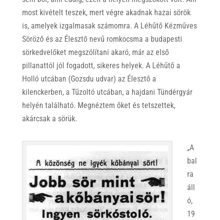
most kivételt teszek, mert végre akadnak hazai sörök
is, amelyek izgalmasak számomra. A Léhűtő Kézműves
Söröző és az Élesztő nevű romkocsma a budapesti
sörkedvelőket megszólítani akaró, már az első
pillanattól jól fogadott, sikeres helyek. A Léhűtő a
Holló utcában (Gozsdu udvar) az Élesztő a
kilenckerben, a Tűzoltó utcában, a hajdani Tündérgyár
helyén található. Megnéztem őket és tetszettek,
akárcsak a sörük.
„A
bal
ra
áll
ó,
19