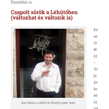
Élesztőhöz is.
Csapolt sörök a Léhűtőben
(változhat és változik is)
Ke
se
rű
M
éz
–
Tri
pl
án
ko
ml
óz
Bart Dániel a Léhűtő (és Élesztő) egyik "atyja"
ott