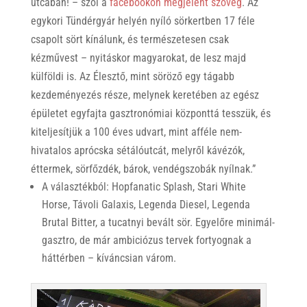
utcában! – szól a
facebookon megjelent szöveg
. Az
egykori Tündérgyár helyén nyíló sörkertben 17 féle
csapolt sört kínálunk, és természetesen csak
kézművest – nyitáskor magyarokat, de lesz majd
külföldi is. Az Élesztő, mint söröző egy tágabb
kezdeményezés része, melynek keretében az egész
épületet egyfajta gasztronómiai központtá tesszük, és
kiteljesítjük a 100 éves udvart, mint afféle nem-
hivatalos aprócska sétálóutcát, melyről kávézók,
éttermek, sörfőzdék, bárok, vendégszobák nyílnak.”
A választékból: Hopfanatic Splash, Stari White
Horse, Távoli Galaxis, Legenda Diesel, Legenda
Brutal Bitter, a tucatnyi bevált sör. Egyelőre minimál-
gasztro, de már ambiciózus tervek fortyognak a
háttérben – kíváncsian várom.