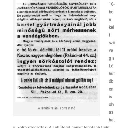
10-
be
n
kel
t
szö
ve
g a
Lé
hűt
őb
en
is
olv
A léhűtő falán is olvasható
as
hat
ó. Falra szögezték. A Léhűtőről annyit legalább tudni