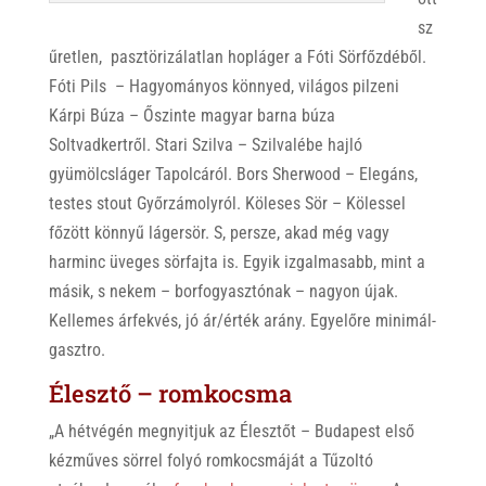
sz
űretlen, pasztörizálatlan hopláger a Fóti Sörfőzdéből.
Fóti Pils – Hagyományos könnyed, világos pilzeni
Kárpi Búza – Őszinte magyar barna búza
Soltvadkertről. Stari Szilva – Szilvalébe hajló
gyümölcsláger Tapolcáról. Bors Sherwood – Elegáns,
testes stout Győrzámolyról. Köleses Sör – Kölessel
főzött könnyű lágersör. S, persze, akad még vagy
harminc üveges sörfajta is. Egyik izgalmasabb, mint a
másik, s nekem – borfogyasztónak – nagyon újak.
Kellemes árfekvés, jó ár/érték arány. Egyelőre minimál-
gasztro.
Élesztő – romkocsma
„A hétvégén megnyitjuk az Élesztőt – Budapest első
kézműves sörrel folyó romkocsmáját a Tűzoltó