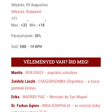
Időjárás, 09 Augusztus
Időjárás: Budapest
+
31
°
°
Max.:
+
32
Min.:
+
18
Páratartalom:
30%
Szél:
ENE - 14 KPH
VÉLEMÉNYED VAN? ÍRD MEG!
Manitu
-
BORJÚAGY – paprikás szószban
Zsédely László
-
CSÁSZÁRGOMBA (Úrgomba) – a hazai
gombák királya
Erika
-
MADRIDI PIAC – Mercado de San Miguel
Dr. Farkas Ágnes
-
INDIA KONYHÁJA – az ezerízű India