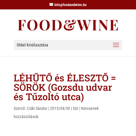
info@foodandwine.hu
Oldal kiválasztása
LÉHŰTŐ és ÉLESZTŐ =
SÖRÖK (Gozsdu udvar
és Tűzoltó utca)
Szerző:
Csíki Sándor
|
2013/04/30
|
Sör
|
Nincsenek
hozzászólások