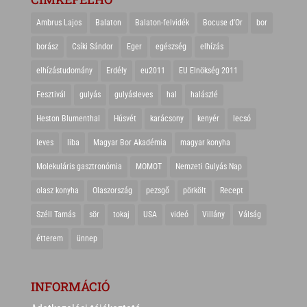
Ambrus Lajos
Balaton
Balaton-felvidék
Bocuse d'Or
bor
borász
Csíki Sándor
Eger
egészség
elhízás
elhízástudomány
Erdély
eu2011
EU Elnökség 2011
Fesztivál
gulyás
gulyásleves
hal
halászlé
Heston Blumenthal
Húsvét
karácsony
kenyér
lecsó
leves
liba
Magyar Bor Akadémia
magyar konyha
Molekuláris gasztronómia
MOMOT
Nemzeti Gulyás Nap
olasz konyha
Olaszország
pezsgő
pörkölt
Recept
Széll Tamás
sör
tokaj
USA
videó
Villány
Válság
étterem
ünnep
INFORMÁCIÓ