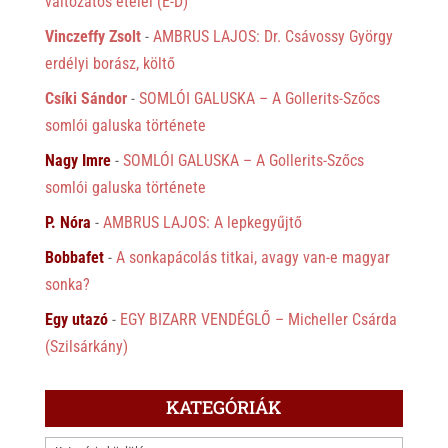
változatos ételei (É-D)
Vinczeffy Zsolt
-
AMBRUS LAJOS: Dr. Csávossy György
erdélyi borász, költő
Csíki Sándor
-
SOMLÓI GALUSKA – A Gollerits-Szőcs
somlói galuska története
Nagy Imre
-
SOMLÓI GALUSKA – A Gollerits-Szőcs
somlói galuska története
P. Nóra
-
AMBRUS LAJOS: A lepkegyűjtő
Bobbafet
-
A sonkapácolás titkai, avagy van-e magyar
sonka?
Egy utazó
-
EGY BIZARR VENDÉGLŐ – Micheller Csárda
(Szilsárkány)
KATEGÓRIÁK