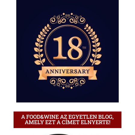
A FOOD&WINE AZ EGYETLEN BLOG,
AMELY EZT A CÍMET ELNYERTE!