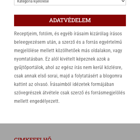
KATEGÓRIÁK
ADATVÉDELEM
Receptjeim, fotóim, és egyéb írásaim kizárólag írásos
beleegyezésem után, a szerző és a forrás egyértelmű
megjelölése mellett közölhetőek más oldalakon, vagy
nyomtatásban. Ez alól kivételt képeznek azok a
gyűjtőportálok, ahol az egész írás nem kerül közlésre,
csak annak első sorai, majd a folytatásért a blogomra
kattint az olvasó. Írásaimból idézetek formájában
szövegrészek átvétele csak szerző és forrásmegjelölés
mellett engedélyezett.
CIMKEFELHŐ