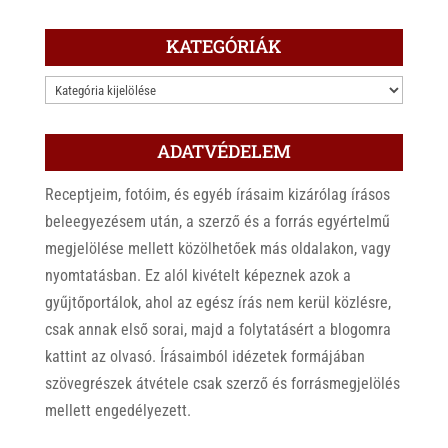
KATEGÓRIÁK
KATEGÓRIÁK
ADATVÉDELEM
Receptjeim, fotóim, és egyéb írásaim kizárólag írásos
beleegyezésem után, a szerző és a forrás egyértelmű
megjelölése mellett közölhetőek más oldalakon, vagy
nyomtatásban. Ez alól kivételt képeznek azok a
gyűjtőportálok, ahol az egész írás nem kerül közlésre,
csak annak első sorai, majd a folytatásért a blogomra
kattint az olvasó. Írásaimból idézetek formájában
szövegrészek átvétele csak szerző és forrásmegjelölés
mellett engedélyezett.