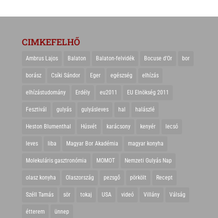
CIMKEFELHŐ
Ambrus Lajos
Balaton
Balaton-felvidék
Bocuse d'Or
bor
borász
Csíki Sándor
Eger
egészség
elhízás
elhízástudomány
Erdély
eu2011
EU Elnökség 2011
Fesztivál
gulyás
gulyásleves
hal
halászlé
Heston Blumenthal
Húsvét
karácsony
kenyér
lecsó
leves
liba
Magyar Bor Akadémia
magyar konyha
Molekuláris gasztronómia
MOMOT
Nemzeti Gulyás Nap
olasz konyha
Olaszország
pezsgő
pörkölt
Recept
Széll Tamás
sör
tokaj
USA
videó
Villány
Válság
étterem
ünnep