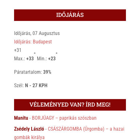
IDŐJÁRÁS
Időjárás, 07 Augusztus
Időjárás: Budapest
+
31
°
°
Max.:
+
33
Min.:
+
23
Páratartalom:
39%
Szél:
N - 27 KPH
VÉLEMÉNYED VAN? ÍRD MEG!
Manitu
-
BORJÚAGY – paprikás szószban
Zsédely László
-
CSÁSZÁRGOMBA (Úrgomba) – a hazai
gombák királya