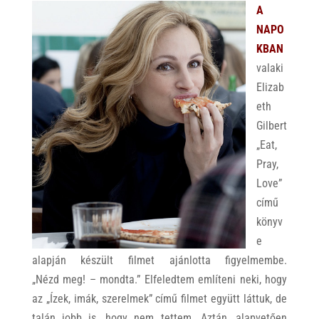
A
NAPO
KBAN
valaki
Elizab
eth
Gilbert
„Eat,
Pray,
Love”
című
könyv
e
alapján készült filmet ajánlotta figyelmembe.
„Nézd meg! – mondta.” Elfeledtem említeni neki, hogy
az „Ízek, imák, szerelmek” című filmet együtt láttuk, de
talán jobb is, hogy nem tettem. Aztán, alapvetően