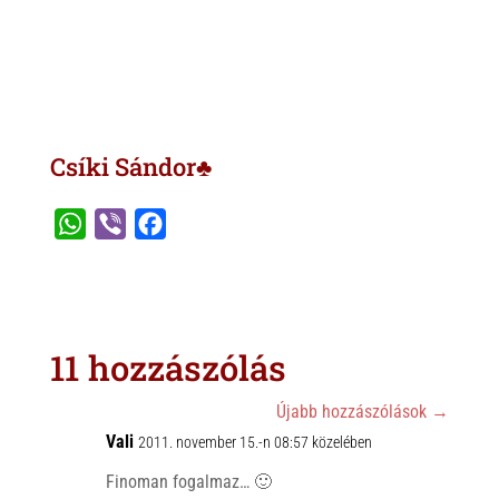
Csíki Sándor♣
W
V
F
h
i
a
a
b
c
t
e
e
s
r
b
11 hozzászólás
A
o
p
o
Újabb hozzászólások
→
p
Vali
k
2011. november 15.-n 08:57 közelében
Finoman fogalmaz… 🙂