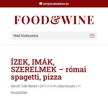
info@foodandwine.hu
Oldal kiválasztása
ÍZEK, IMÁK,
SZERELMEK – római
spagetti, pizza
Szerző:
Csíki Sándor
|
2011/11/14
|
olasz konyha
|
11
hozzászólás