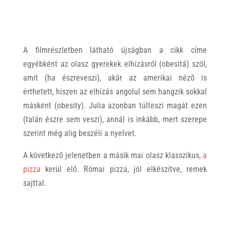
A filmrészletben látható újságban a cikk címe
egyébként az olasz gyerekek elhízásról (obesitá) szól,
amit (ha észreveszi), akár az amerikai néző is
érthetett, hiszen az elhízás angolul sem hangzik sokkal
másként (obesity). Julia azonban túlteszi magát ezen
(talán észre sem veszi), annál is inkább, mert szerepe
szerint még alig beszéli a nyelvet.
A következő jelenetben a másik mai olasz klasszikus,
a
pizza
kerül elő. Római pizza, jól elkészítve, remek
sajttal.