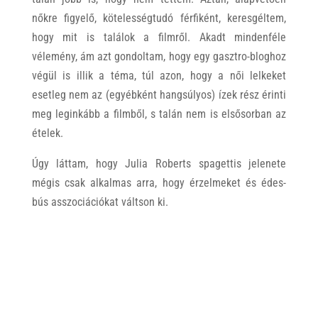
nőkre figyelő, kötelességtudó férfiként, keresgéltem,
hogy mit is találok a filmről. Akadt mindenféle
vélemény, ám azt gondoltam, hogy egy gasztro-bloghoz
végül is illik a téma, túl azon, hogy a női lelkeket
esetleg nem az (egyébként hangsúlyos) ízek rész érinti
meg leginkább a filmből, s talán nem is elsősorban az
ételek.
Úgy láttam, hogy Julia Roberts spagettis jelenete
mégis csak alkalmas arra, hogy érzelmeket és édes-
bús asszociációkat váltson ki.