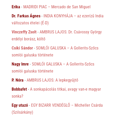
Erika
-
MADRIDI PIAC – Mercado de San Miguel
Dr. Farkas Ágnes
-
INDIA KONYHÁJA – az ezerízű India
változatos ételei (É-D)
Vinczeffy Zsolt
-
AMBRUS LAJOS: Dr. Csávossy György
erdélyi borász, költő
Csíki Sándor
-
SOMLÓI GALUSKA – A Gollerits-Szőcs
somlói galuska története
Nagy Imre
-
SOMLÓI GALUSKA – A Gollerits-Szőcs
somlói galuska története
P. Nóra
-
AMBRUS LAJOS: A lepkegyűjtő
Bobbafet
-
A sonkapácolás titkai, avagy van-e magyar
sonka?
Egy utazó
-
EGY BIZARR VENDÉGLŐ – Micheller Csárda
(Szilsárkány)