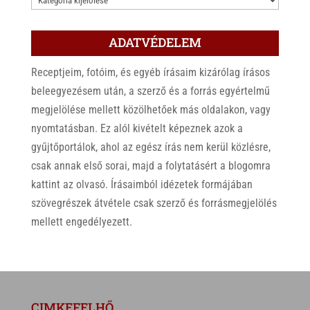
ADATVÉDELEM
Receptjeim, fotóim, és egyéb írásaim kizárólag írásos
beleegyezésem után, a szerző és a forrás egyértelmű
megjelölése mellett közölhetőek más oldalakon, vagy
nyomtatásban. Ez alól kivételt képeznek azok a
gyűjtőportálok, ahol az egész írás nem kerül közlésre,
csak annak első sorai, majd a folytatásért a blogomra
kattint az olvasó. Írásaimból idézetek formájában
szövegrészek átvétele csak szerző és forrásmegjelölés
mellett engedélyezett.
CIMKEFELHŐ