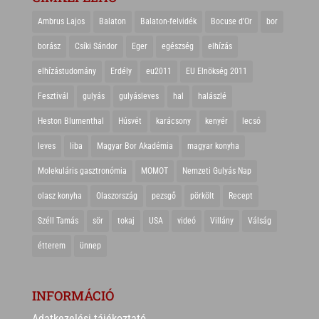
Ambrus Lajos
Balaton
Balaton-felvidék
Bocuse d'Or
bor
borász
Csíki Sándor
Eger
egészség
elhízás
elhízástudomány
Erdély
eu2011
EU Elnökség 2011
Fesztivál
gulyás
gulyásleves
hal
halászlé
Heston Blumenthal
Húsvét
karácsony
kenyér
lecsó
leves
liba
Magyar Bor Akadémia
magyar konyha
Molekuláris gasztronómia
MOMOT
Nemzeti Gulyás Nap
olasz konyha
Olaszország
pezsgő
pörkölt
Recept
Széll Tamás
sör
tokaj
USA
videó
Villány
Válság
étterem
ünnep
INFORMÁCIÓ
Adatkezelési tájékoztató