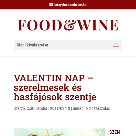
info@foodandwine.hu
Oldal kiválasztása
VALENTIN NAP –
szerelmesek és
hasfájósok szentje
Szerző:
Csíki Sándor
|
2011/02/13
|
ünnep
|
2 hozzászólás
SZEN