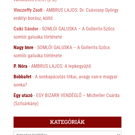
Vinczeffy Zsolt
-
AMBRUS LAJOS: Dr. Csávossy György
erdélyi borász, költő
Csíki Sándor
-
SOMLÓI GALUSKA – A Gollerits-Szőcs
somlói galuska története
Nagy Imre
-
SOMLÓI GALUSKA – A Gollerits-Szőcs
somlói galuska története
P. Nóra
-
AMBRUS LAJOS: A lepkegyűjtő
Bobbafet
-
A sonkapácolás titkai, avagy van-e magyar
sonka?
Egy utazó
-
EGY BIZARR VENDÉGLŐ – Micheller Csárda
(Szilsárkány)
KATEGÓRIÁK
KATEGÓRIÁK