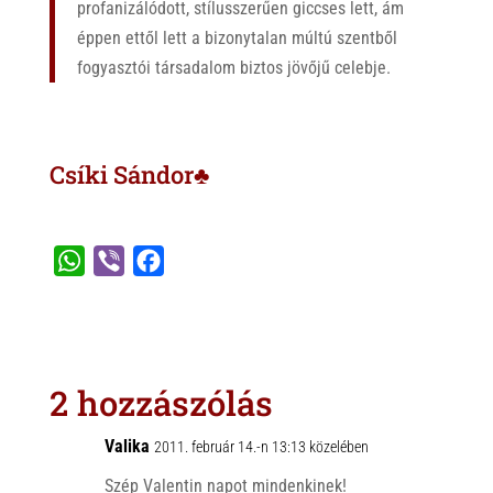
profanizálódott, stílusszerűen giccses lett, ám
éppen ettől lett a bizonytalan múltú szentből
fogyasztói társadalom biztos jövőjű celebje.
Csíki Sándor♣
W
V
F
h
i
a
a
b
c
t
e
e
s
r
b
2 hozzászólás
A
o
p
o
Valika
2011. február 14.-n 13:13 közelében
p
k
Szép Valentin napot mindenkinek!