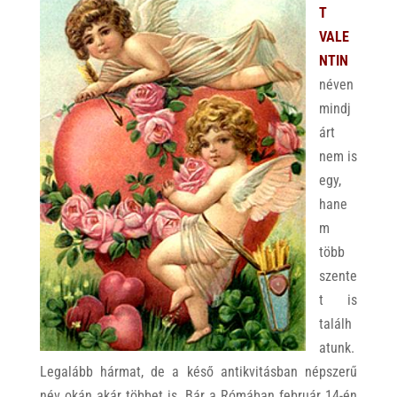
T
VALE
NTIN
néven
mindj
árt
nem is
egy,
hane
m
több
szente
t is
találh
atunk.
Legalább hármat, de a késő antikvitásban népszerű
név okán akár többet is. Bár a Rómában február 14-én