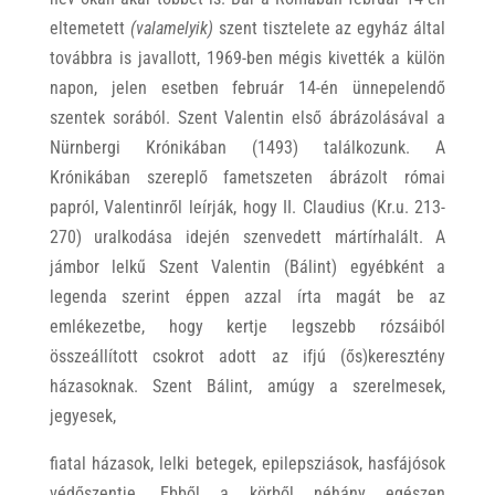
eltemetett
(valamelyik)
szent tisztelete az egyház által
továbbra is javallott, 1969-ben mégis kivették a külön
napon, jelen esetben február 14-én ünnepelendő
szentek sorából. Szent Valentin első ábrázolásával a
Nürnbergi Krónikában (1493) találkozunk. A
Krónikában szereplő fametszeten ábrázolt római
papról, Valentinről leírják, hogy II. Claudius (Kr.u. 213-
270) uralkodása idején szenvedett mártírhalált. A
jámbor lelkű Szent Valentin (Bálint) egyébként a
legenda szerint éppen azzal írta magát be az
emlékezetbe, hogy kertje legszebb rózsáiból
összeállított csokrot adott az ifjú (ős)keresztény
házasoknak. Szent Bálint, amúgy a szerelmesek,
jegyesek,
fiatal házasok, lelki betegek, epilepsziások, hasfájósok
védőszentje. Ebből a körből néhány egészen