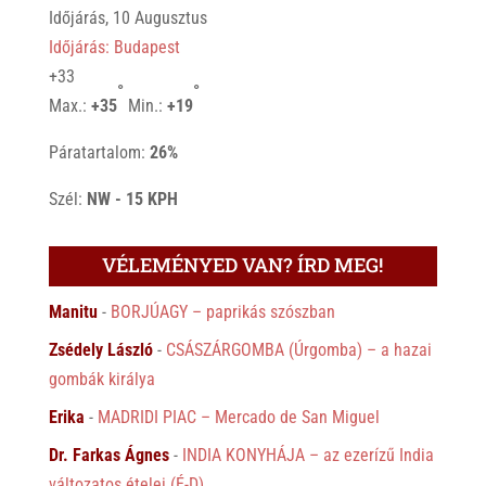
Időjárás, 10 Augusztus
Időjárás: Budapest
+
33
°
°
Max.:
+
35
Min.:
+
19
Páratartalom:
26%
Szél:
NW - 15 KPH
VÉLEMÉNYED VAN? ÍRD MEG!
Manitu
-
BORJÚAGY – paprikás szószban
Zsédely László
-
CSÁSZÁRGOMBA (Úrgomba) – a hazai
gombák királya
Erika
-
MADRIDI PIAC – Mercado de San Miguel
Dr. Farkas Ágnes
-
INDIA KONYHÁJA – az ezerízű India
változatos ételei (É-D)