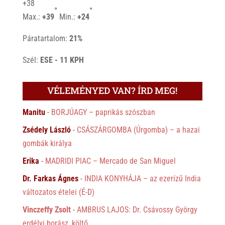
+
38
°
°
Max.:
+
39
Min.:
+
24
Páratartalom:
21%
Szél:
ESE - 11 KPH
VÉLEMÉNYED VAN? ÍRD MEG!
Manitu
-
BORJÚAGY – paprikás szószban
Zsédely László
-
CSÁSZÁRGOMBA (Úrgomba) – a hazai
gombák királya
Erika
-
MADRIDI PIAC – Mercado de San Miguel
Dr. Farkas Ágnes
-
INDIA KONYHÁJA – az ezerízű India
változatos ételei (É-D)
Vinczeffy Zsolt
-
AMBRUS LAJOS: Dr. Csávossy György
erdélyi borász, költő