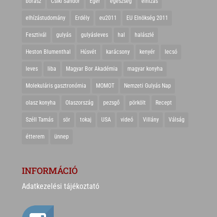
borász
Csíki Sándor
Eger
egészség
elhízás
elhízástudomány
Erdély
eu2011
EU Elnökség 2011
Fesztivál
gulyás
gulyásleves
hal
halászlé
Heston Blumenthal
Húsvét
karácsony
kenyér
lecsó
leves
liba
Magyar Bor Akadémia
magyar konyha
Molekuláris gasztronómia
MOMOT
Nemzeti Gulyás Nap
olasz konyha
Olaszország
pezsgő
pörkölt
Recept
Széll Tamás
sör
tokaj
USA
videó
Villány
Válság
étterem
ünnep
INFORMÁCIÓ
Adatkezelési tájékoztató