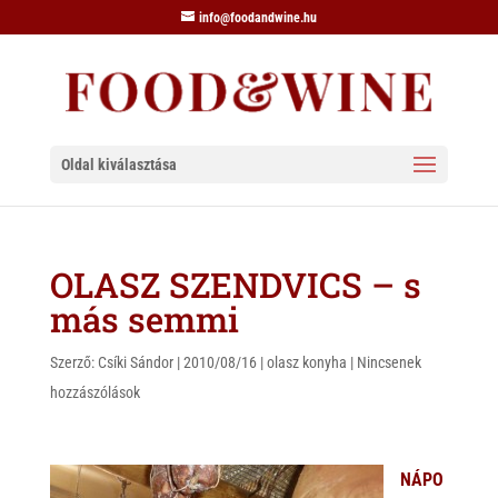
info@foodandwine.hu
Oldal kiválasztása
OLASZ SZENDVICS – s
más semmi
Szerző:
Csíki Sándor
|
2010/08/16
|
olasz konyha
|
Nincsenek
hozzászólások
NÁPO