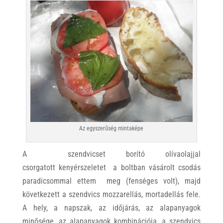
Az egyszerűség mintaképe
A szendvicset borító olívaolajjal
csorgatott kenyérszeletet a boltban vásárolt csodás
paradicsommal ettem meg (fenséges volt), majd
következett a szendvics mozzarellás, mortadellás fele.
A hely, a napszak, az időjárás, az alapanyagok
minősége, az alapanyagok kombinációja, a szendvics