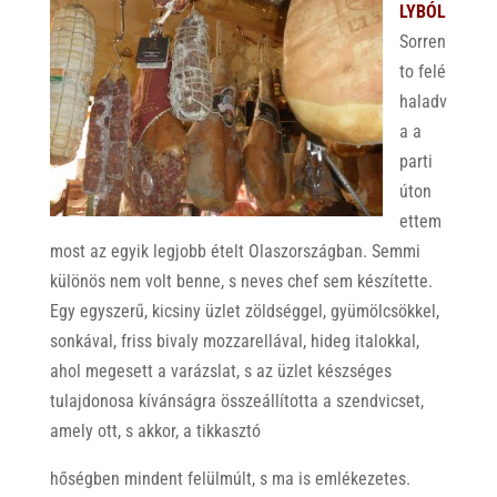
LYBÓL
Sorren
to felé
haladv
a a
parti
úton
ettem
most az egyik legjobb ételt Olaszországban. Semmi
különös nem volt benne, s neves chef sem készítette.
Egy egyszerű, kicsiny üzlet zöldséggel, gyümölcsökkel,
sonkával, friss bivaly mozzarellával, hideg italokkal,
ahol megesett a varázslat, s az üzlet készséges
tulajdonosa kívánságra összeállította a szendvicset,
amely ott, s akkor, a tikkasztó
hőségben mindent felülmúlt, s ma is emlékezetes.