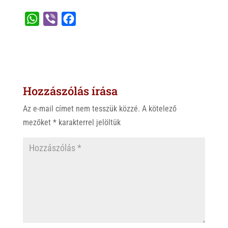
W
V
F
h
i
a
a
b
c
t
e
e
s
r
b
Hozzászólás írása
A
o
p
o
Az e-mail címet nem tesszük közzé.
A kötelező
p
k
mezőket
*
karakterrel jelöltük