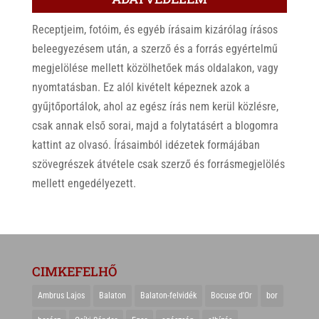
Receptjeim, fotóim, és egyéb írásaim kizárólag írásos
beleegyezésem után, a szerző és a forrás egyértelmű
megjelölése mellett közölhetőek más oldalakon, vagy
nyomtatásban. Ez alól kivételt képeznek azok a
gyűjtőportálok, ahol az egész írás nem kerül közlésre,
csak annak első sorai, majd a folytatásért a blogomra
kattint az olvasó. Írásaimból idézetek formájában
szövegrészek átvétele csak szerző és forrásmegjelölés
mellett engedélyezett.
CIMKEFELHŐ
Ambrus Lajos
Balaton
Balaton-felvidék
Bocuse d'Or
bor