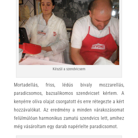
Készül a szendvicsem
Mortadellás, friss, lédús bivaly mozzarellás,
paradicsomos, bazsalikomos szendvicset kértem. A
kenyérre olíva olajat csorgatott és erre rétegezte a kért
hozzávalókat. Az eredmény a minden várakozásomat
felülmúlóan harmonikus zamatú szendvics lett, amihez
még vásároltam egy darab napérlelte paradicsomot.