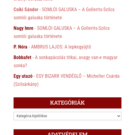
Csíki Sándor
-
SOMLÓI GALUSKA – A Gollerits-Szőcs
somlói galuska története
Nagy Imre
-
SOMLÓI GALUSKA – A Gollerits-Szőcs
somlói galuska története
P. Nóra
-
AMBRUS LAJOS: A lepkegyűjtő
Bobbafet
-
A sonkapácolás titkai, avagy van-e magyar
sonka?
Egy utazó
-
EGY BIZARR VENDÉGLŐ – Micheller Csárda
(Szilsárkány)
KATEGÓRIÁK
KATEGÓRIÁK
ADATVÉDELEM