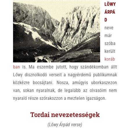
LÖWY
ÁRPÁ
D
neve
már
szóba
került
koráb
ban
is. Ma eszembe jutott, hogy szándékomban állt
Lőwy disznolkodó verseit a nagyérdemű publikumnak
közkézre bocsájtani. Nosza, amúgyis uborkaszezon
van, sokan nyaralnak, de legalább az olvasóim nem
nyaraló része szórakozzon a meztelen igazságon.
Tordai nevezetességek
(Lőwy Árpád verse)