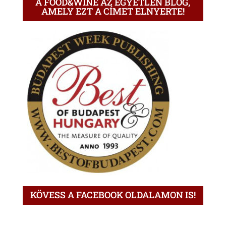
A FOOD&WINE AZ EGYETLEN BLOG,
AMELY EZT A CÍMET ELNYERTE!
KÖVESS A FACEBOOK OLDALAMON IS!