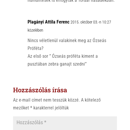
numulitesek is elfogytak a Tordai hasadékban.
Plagányi Attila Ferenc
2015. október 03.-n 10:27
közelében
Nincs véletlenül valakinek meg az Ózseás
Próféta?
Az első sor ” Ózseás próféta kiment a
pusztában zebra ganajt szedni”
Hozzászólás írása
Az e-mail címet nem tesszük közzé.
A kötelező
mezőket
*
karakterrel jelöltük