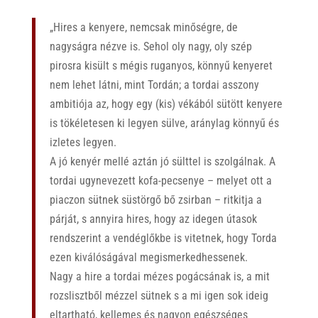
„Hires a kenyere, nemcsak minőségre, de
nagyságra nézve is. Sehol oly nagy, oly szép
pirosra kisült s mégis ruganyos, könnyű kenyeret
nem lehet látni, mint Tordán; a tordai asszony
ambitiója az, hogy egy (kis) vékából sütött kenyere
is tökéletesen ki legyen sülve, aránylag könnyű és
izletes legyen.
A jó kenyér mellé aztán jó sülttel is szolgálnak. A
tordai ugynevezett kofa-pecsenye – melyet ott a
piaczon sütnek süstörgő bő zsirban – ritkitja a
párját, s annyira hires, hogy az idegen útasok
rendszerint a vendéglőkbe is vitetnek, hogy Torda
ezen kiválóságával megismerkedhessenek.
Nagy a hire a tordai mézes pogácsának is, a mit
rozslisztből mézzel sütnek s a mi igen sok ideig
eltartható, kellemes és nagyon egészséges