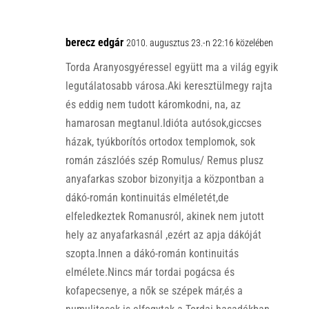
berecz edgár
2010. augusztus 23.-n 22:16 közelében
Torda Aranyosgyéressel együtt ma a világ egyik
legutálatosabb városa.Aki keresztülmegy rajta
és eddig nem tudott káromkodni, na, az
hamarosan megtanul.Idióta autósok,giccses
házak, tyúkborítós ortodox templomok, sok
román zászlóés szép Romulus/ Remus plusz
anyafarkas szobor bizonyitja a központban a
dákó-román kontinuitás elméletét,de
elfeledkeztek Romanusról, akinek nem jutott
hely az anyafarkasnál ,ezért az apja dákóját
szopta.Innen a dákó-román kontinuitás
elmélete.Nincs már tordai pogácsa és
kofapecsenye, a nők se szépek már,és a