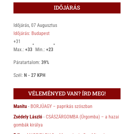
IDŐJÁRÁS
Időjárás, 07 Augusztus
Időjárás: Budapest
+
31
°
°
Max.:
+
33
Min.:
+
23
Páratartalom:
39%
Szél:
N - 27 KPH
VÉLEMÉNYED VAN? ÍRD MEG!
Manitu
-
BORJÚAGY – paprikás szószban
Zsédely László
-
CSÁSZÁRGOMBA (Úrgomba) – a hazai
gombák királya