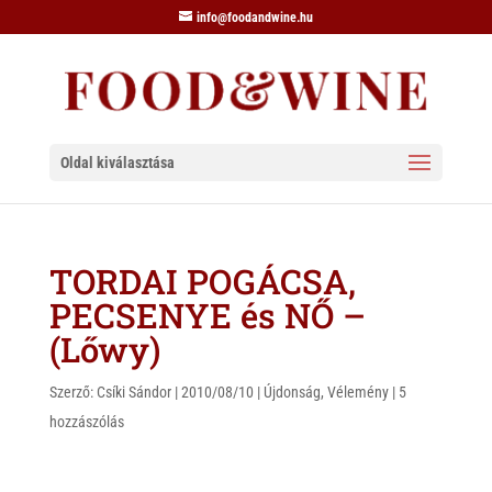
info@foodandwine.hu
Oldal kiválasztása
TORDAI POGÁCSA,
PECSENYE és NŐ –
(Lőwy)
Szerző:
Csíki Sándor
|
2010/08/10
|
Újdonság
,
Vélemény
|
5
hozzászólás