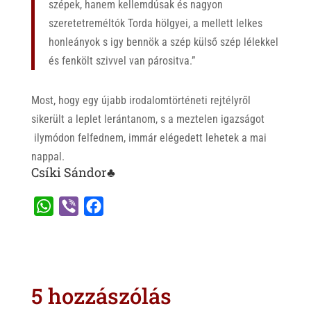
szépek, hanem kellemdúsak és nagyon
szeretetreméltók Torda hölgyei, a mellett lelkes
honleányok s igy bennök a szép külső szép lélekkel
és fenkölt szivvel van párositva.”
Most, hogy egy újabb irodalomtörténeti rejtélyről
sikerült a leplet lerántanom, s a meztelen igazságot
ilymódon felfednem, immár elégedett lehetek a mai
nappal.
Csíki Sándor♣
W
V
F
h
i
a
a
b
c
t
e
e
s
r
b
5 hozzászólás
A
o