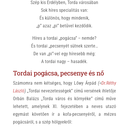
Szép kis Erdélyben, Torda városában
Sok híres specialitás van:
És különös, hogy mindenik,
„p” azaz „pi” betűvel kezdődik.
Híres a tordai „pogácsa” – nemde?
És tordai „pecsenyét sütnek szerte…
De van „pi”-vel egy híresebb még:
A tordai nagy – hasadék.
Tordai pogácsa, pecsenye és nő
Számomra nem kétséges, hogy Lőwy Árpád
(=
Dr.Réthy
László
)
„Tordai nevezetességek” című versének ihletője
Orbán Balázs „Torda város és környéke” című műve
lehetett, amelynek XI. fejezetében a neves utazó
egymást követően ír a kofa-pecsenyéről, a mézes
pogácsáról, s a szép hölgyekről: