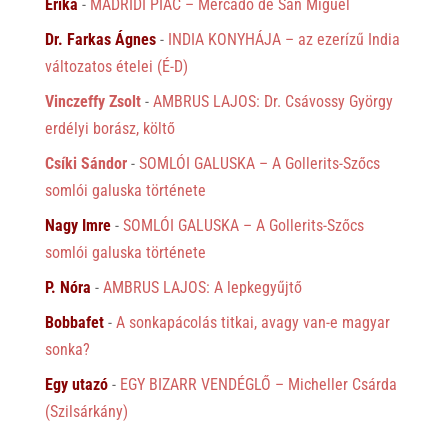
Erika
-
MADRIDI PIAC – Mercado de San Miguel
Dr. Farkas Ágnes
-
INDIA KONYHÁJA – az ezerízű India
változatos ételei (É-D)
Vinczeffy Zsolt
-
AMBRUS LAJOS: Dr. Csávossy György
erdélyi borász, költő
Csíki Sándor
-
SOMLÓI GALUSKA – A Gollerits-Szőcs
somlói galuska története
Nagy Imre
-
SOMLÓI GALUSKA – A Gollerits-Szőcs
somlói galuska története
P. Nóra
-
AMBRUS LAJOS: A lepkegyűjtő
Bobbafet
-
A sonkapácolás titkai, avagy van-e magyar
sonka?
Egy utazó
-
EGY BIZARR VENDÉGLŐ – Micheller Csárda
(Szilsárkány)