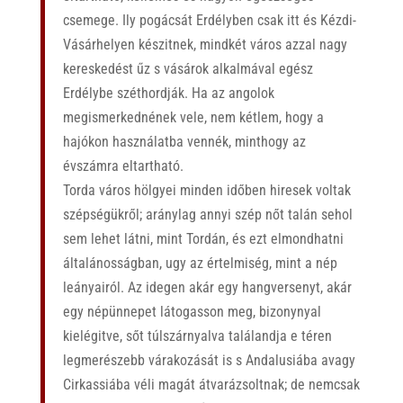
csemege. Ily pogácsát Erdélyben csak itt és Kézdi-
Vásárhelyen készitnek, mindkét város azzal nagy
kereskedést űz s vásárok alkalmával egész
Erdélybe széthordják. Ha az angolok
megismerkednének vele, nem kétlem, hogy a
hajókon használatba vennék, minthogy az
évszámra eltartható.
Torda város hölgyei minden időben hiresek voltak
szépségükről; aránylag annyi szép nőt talán sehol
sem lehet látni, mint Tordán, és ezt elmondhatni
általánosságban, ugy az értelmiség, mint a nép
leányairól. Az idegen akár egy hangversenyt, akár
egy népünnepet látogasson meg, bizonynyal
kielégitve, sőt túlszárnyalva találandja e téren
legmerészebb várakozását is s Andalusiába avagy
Cirkassiába véli magát átvarázsoltnak; de nemcsak