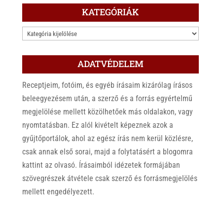
KATEGÓRIÁK
KATEGÓRIÁK
ADATVÉDELEM
Receptjeim, fotóim, és egyéb írásaim kizárólag írásos
beleegyezésem után, a szerző és a forrás egyértelmű
megjelölése mellett közölhetőek más oldalakon, vagy
nyomtatásban. Ez alól kivételt képeznek azok a
gyűjtőportálok, ahol az egész írás nem kerül közlésre,
csak annak első sorai, majd a folytatásért a blogomra
kattint az olvasó. Írásaimból idézetek formájában
szövegrészek átvétele csak szerző és forrásmegjelölés
mellett engedélyezett.