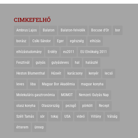
CIMKEFELHŐ
Ambrus Lajos
Balaton
Balaton-felvidék
Bocuse d'Or
bor
borász
Csíki Sándor
Eger
egészség
elhízás
elhízástudomány
Erdély
eu2011
EU Elnökség 2011
Fesztivál
gulyás
gulyásleves
hal
halászlé
Heston Blumenthal
Húsvét
karácsony
kenyér
lecsó
leves
liba
Magyar Bor Akadémia
magyar konyha
Molekuláris gasztronómia
MOMOT
Nemzeti Gulyás Nap
olasz konyha
Olaszország
pezsgő
pörkölt
Recept
Széll Tamás
sör
tokaj
USA
videó
Villány
Válság
étterem
ünnep