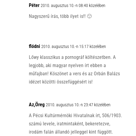
p
o
Péter
2010. augusztus 10.-n 08:40 közelében
p
k
Nagyszerű írás, több ilyet is!! 🙂
flódni
2010. augusztus 10.-n 15:17 közelében
Lőwy klasszikus a pornográf költészetben. A
legjobb, aki magyar nyelven írt ebben a
műfajban! Köszönet a vers és az Orbán Balázs
idézet közötti összefüggésért is!
Az,Öreg
2010. augusztus 10.-n 23:47 közelében
A Pécsi Kultúrmérnöki Hivatalnak írt, 506/1903.
számú levele, iratmintaként, bekeretezve,
irodám falán állandó jelleggel kint függött.