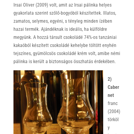
Irsai Oliver (2009) volt, amit az Irsai pálinka helyes
gyakorlata szerint szőlő-bogyóból készítettek. Illatos,
zamatos, selymes, egyéni, s tényleg minden ízében
hazai termék. Ajándéknak is ideális, ha külföldre
megyünk. A hozzá társult csokoládé 74%-os tanzániai
kakaóból készített csokoládé kehelybe töltött enyhén
tejszínes, gyümölcsös csokoládé krém volt, amibe némi
pálinka is került a biztonságos összhatás érdekében.
2)
Caber
net
franc
(2004)
törköl
y