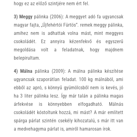
hogy ez az előző szintjére nem ért fel.
3) Meggy
pálinka (2006): A meggyet adó fa ugyancsak
magyar fajta, „Újfehértói Fürtös”. remek meggy pálinka,
amihez nem is adhattak volna mást, mint meggyes
csokoládét. Ez annyira kézenfekvő és egyszerű
megoldása volt a feladatnak, hogy majdnem
belepirultam.
4) Málna
pálinka (2009): A málna pálinka készítése
ugyancsak szaporátlan feladat. 100 kg málnából, ami
ebből az apró, s könnyű gyümölcsből nem is kevés, jó
ha 3 liter pálinka lesz. Így már talán a pálinka magas
árfekvése is könnyebben elfogadható. Málnás
csokoládét kóstoltunk hozzá, mi mást? A már említett
spárga párlat szintén csekély kihozatalú, s már itt van
a medvehagyma párlat is, amiről hamarosan írok.