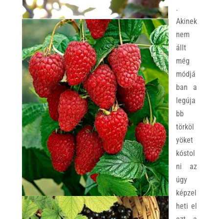
.
Akinek
nem
állt
még
módjá
ban a
legúja
bb
törköl
yöket
kóstol
ni az
úgy
képzel
heti el