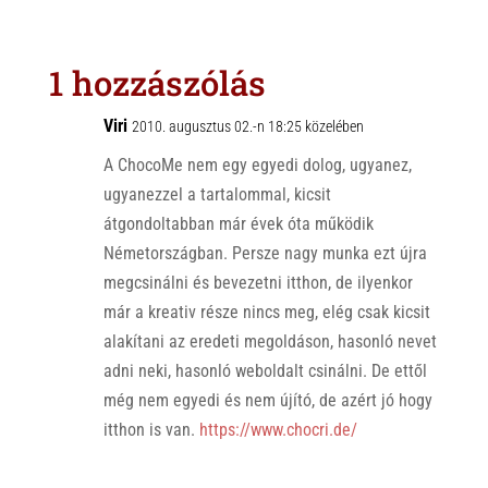
a
b
c
t
e
e
s
r
b
1 hozzászólás
A
o
p
o
Viri
2010. augusztus 02.-n 18:25 közelében
p
k
A ChocoMe nem egy egyedi dolog, ugyanez,
ugyanezzel a tartalommal, kicsit
átgondoltabban már évek óta működik
Németországban. Persze nagy munka ezt újra
megcsinálni és bevezetni itthon, de ilyenkor
már a kreativ része nincs meg, elég csak kicsit
alakítani az eredeti megoldáson, hasonló nevet
adni neki, hasonló weboldalt csinálni. De ettől
még nem egyedi és nem újító, de azért jó hogy
itthon is van.
https://www.chocri.de/