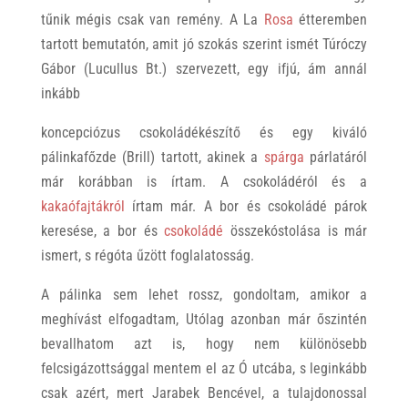
tűnik mégis csak van remény. A La
Rosa
étteremben
tartott bemutatón, amit jó szokás szerint ismét Túróczy
Gábor (Lucullus Bt.) szervezett, egy ifjú, ám annál
inkább
koncepciózus csokoládékészítő és egy kiváló
pálinkafőzde (Brill) tartott, akinek a
spárga
párlatáról
már korábban is írtam. A csokoládéról és a
kakaófajtákról
írtam már. A bor és csokoládé párok
keresése, a bor és
csokoládé
összekóstolása is már
ismert, s régóta űzött foglalatosság.
A pálinka sem lehet rossz, gondoltam, amikor a
meghívást elfogadtam, Utólag azonban már őszintén
bevallhatom azt is, hogy nem különösebb
felcsigázottsággal mentem el az Ó utcába, s leginkább
csak azért, mert Jarabek Bencével, a tulajdonossal