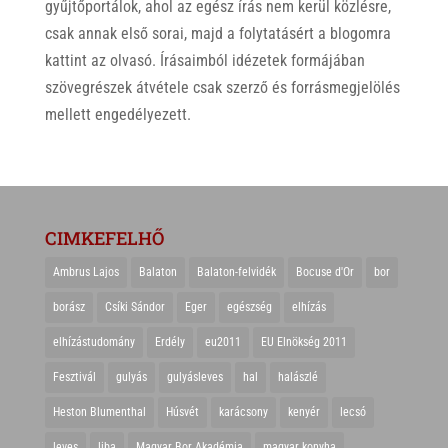
gyűjtőportálok, ahol az egész írás nem kerül közlésre,
csak annak első sorai, majd a folytatásért a blogomra
kattint az olvasó. Írásaimból idézetek formájában
szövegrészek átvétele csak szerző és forrásmegjelölés
mellett engedélyezett.
CIMKEFELHŐ
Ambrus Lajos
Balaton
Balaton-felvidék
Bocuse d'Or
bor
borász
Csíki Sándor
Eger
egészség
elhízás
elhízástudomány
Erdély
eu2011
EU Elnökség 2011
Fesztivál
gulyás
gulyásleves
hal
halászlé
Heston Blumenthal
Húsvét
karácsony
kenyér
lecsó
leves
liba
Magyar Bor Akadémia
magyar konyha