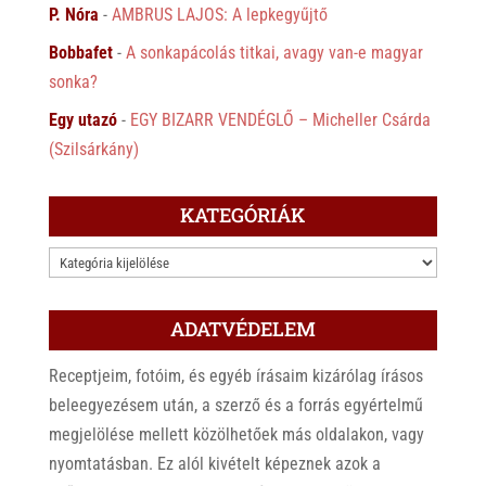
P. Nóra
-
AMBRUS LAJOS: A lepkegyűjtő
Bobbafet
-
A sonkapácolás titkai, avagy van-e magyar
sonka?
Egy utazó
-
EGY BIZARR VENDÉGLŐ – Micheller Csárda
(Szilsárkány)
KATEGÓRIÁK
KATEGÓRIÁK
ADATVÉDELEM
Receptjeim, fotóim, és egyéb írásaim kizárólag írásos
beleegyezésem után, a szerző és a forrás egyértelmű
megjelölése mellett közölhetőek más oldalakon, vagy
nyomtatásban. Ez alól kivételt képeznek azok a