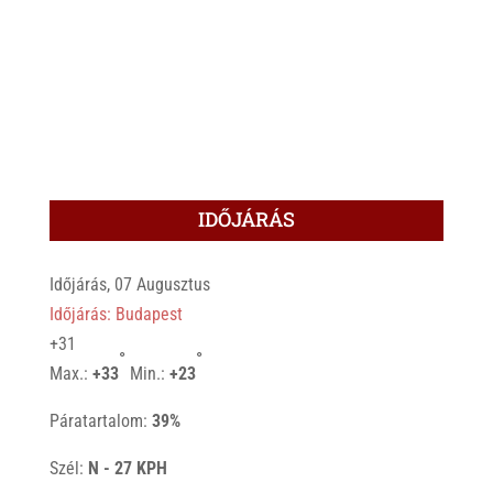
IDŐJÁRÁS
Időjárás, 07 Augusztus
Időjárás: Budapest
+
31
°
°
Max.:
+
33
Min.:
+
23
Páratartalom:
39%
Szél:
N - 27 KPH