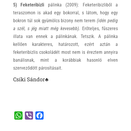
5) Feketeribizli
pálinka (2009): Feketeribizliből a
teraszomon is akad egy bokorral, s látom, hogy egy
bokron túl sok gyümölcs bizony nem terem
(idén pedig
a szél, s jég miatt még kevesebb).
Erőteljes, fűszeres
illata van ennek a pálinkának. Tetszik. A pálinka
kellően karakteres, határozott, ezért aztán a
feketeribizlis csokoládét most nem is éreztem annyira
banálisnak, mint a korábbiak hasonló elven
szerveződött párosításait.
Csíki Sándor♣
W
V
F
h
i
a