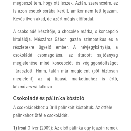
megbeszéltem, hogy ott leszek. Aztán, szerencsére, ez
is azon esetek sorába került, amikor nem lett igazam.
Kevés ilyen akad, de azért mégis előfordul.
A csokoládé készítője, a chocoMe márka, s koncepció
kitalálója, Mészáros Gábor igazán szimpatikus és a
részletekre ügyelő ember. A névjegykártyája, a
csokoládé csomagolása, az átadott sajtóanyag
megjelenése mind koncepciót és végiggondoltságot
árasztott. Hmm, talán már megjelent (sőt biztosan
megjelent) az új típusú, marketinghez is értő,
kézműves-vállalkozó.
Csokoládé és pálinka kóstoló
A csokoládékhoz a Brill pálinkáit kóstoltuk. Az ötféle
pálinkához ötféle csokoládét.
1) Irsai
Oliver (2009): Az első pálinka egy igazán remek