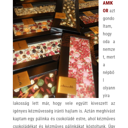
AMIK
OR
azt
gondo
ltam,
hogy
oda a
nemze
t, mert
a
népbő
l
olyann
yira
lakosság lett már, hogy vele együtt kiveszett az
igényes kézművesség iránti hajlam is. Aztán meghívást
kaptam egy pálinka és csokoládé estre, ahol kézműves
csokoládékat és kézműves pálinkákat kóstoltunk. Úgy