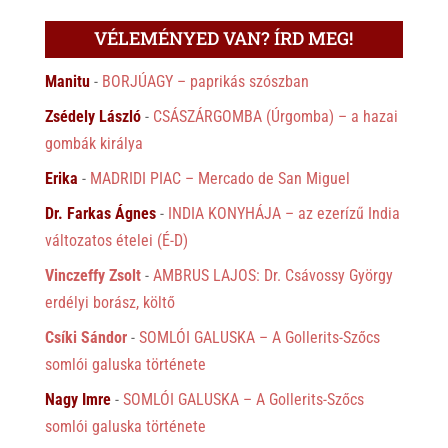
VÉLEMÉNYED VAN? ÍRD MEG!
Manitu
-
BORJÚAGY – paprikás szószban
Zsédely László
-
CSÁSZÁRGOMBA (Úrgomba) – a hazai
gombák királya
Erika
-
MADRIDI PIAC – Mercado de San Miguel
Dr. Farkas Ágnes
-
INDIA KONYHÁJA – az ezerízű India
változatos ételei (É-D)
Vinczeffy Zsolt
-
AMBRUS LAJOS: Dr. Csávossy György
erdélyi borász, költő
Csíki Sándor
-
SOMLÓI GALUSKA – A Gollerits-Szőcs
somlói galuska története
Nagy Imre
-
SOMLÓI GALUSKA – A Gollerits-Szőcs
somlói galuska története