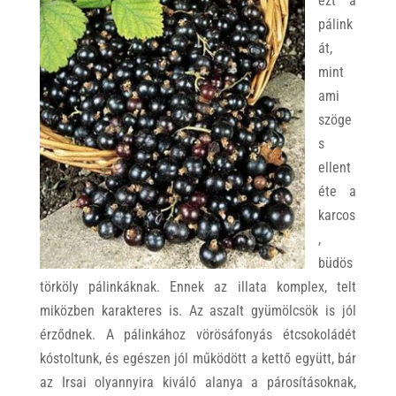
ezt a
pálink
át,
mint
ami
szöge
s
ellent
éte a
karcos
,
büdös
törköly pálinkáknak. Ennek az illata komplex, telt
miközben karakteres is. Az aszalt gyümölcsök is jól
érződnek. A pálinkához vörösáfonyás étcsokoládét
kóstoltunk, és egészen jól működött a kettő együtt, bár
az Irsai olyannyira kiváló alanya a párosításoknak,