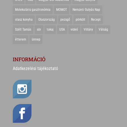
Molekuláris gasztronómia
MOMOT
Nemzeti Gulyás Nap
olasz konyha
Olaszország
pezsgő
pörkölt
Recept
Széll Tamás
sör
tokaj
USA
videó
Villány
Válság
étterem
ünnep
INFORMÁCIÓ
Adatkezelési tájékoztató