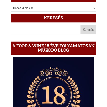
3.000
ÍRÁS
KERESÉS
A
BLOGON
A FOOD & WINE 18 ÉVE FOLYAMATOSAN
MŰKÖDŐ BLOG