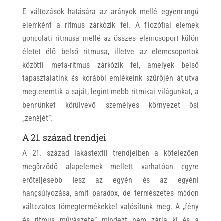
E változások hatására az arányok mellé egyenrangú
elemként a ritmus zárkózik fel. A filozófiai elemek
gondolati ritmusa mellé az összes elemcsoport külön
életet élő belső ritmusa, illetve az elemcsoportok
közötti meta-ritmus zárkózik fel, amelyek belső
tapasztalatink és korábbi emlékeink szűrőjén átjutva
megteremtik a saját, legintimebb ritmikai világunkat, a
bennünket körülvevő személyes környezet ősi
„zenéjét”.
A 21. század trendjei
A 21. század lakástextil trendjeiben a kötelezően
megőrződő alapelemek mellett várhatóan egyre
erőteljesebb lesz az egyén és az egyéni
hangsúlyozása, amit paradox, de természetes módon
változatos tömegtermékekkel valósítunk meg. A „fény
és ritmus művészete” mindezt nem zárja ki és a