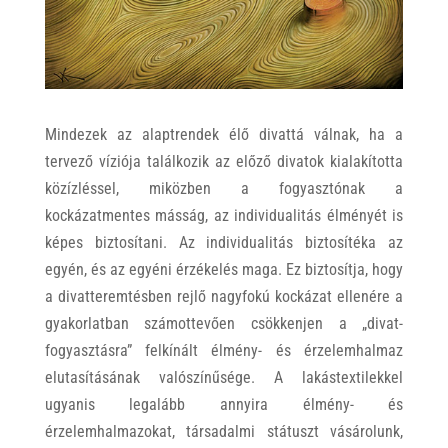
Mindezek az alaptrendek élő divattá válnak, ha a
tervező víziója találkozik az előző divatok kialakította
közízléssel, miközben a fogyasztónak a
kockázatmentes másság, az individualitás élményét is
képes biztosítani. Az individualitás biztosítéka az
egyén, és az egyéni érzékelés maga. Ez biztosítja, hogy
a divatteremtésben rejlő nagyfokú kockázat ellenére a
gyakorlatban számottevően csökkenjen a „divat-
fogyasztásra” felkínált élmény- és érzelemhalmaz
elutasításának valószínűsége. A lakástextilekkel
ugyanis legalább annyira élmény- és
érzelemhalmazokat, társadalmi státuszt vásárolunk,