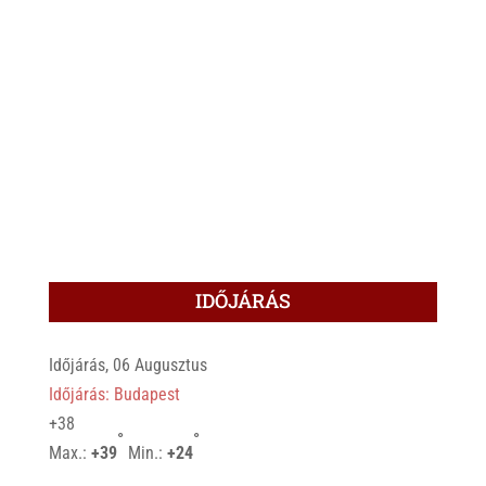
IDŐJÁRÁS
Időjárás, 06 Augusztus
Időjárás: Budapest
+
38
°
°
Max.:
+
39
Min.:
+
24