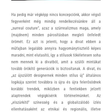
Ha pedig már végképp nincs koncepciónk, akkor végső
fegyverként még mindig rendelkezésünkre áll a
„surreal couture”, azaz a szürrealizmus maga, amely
(majdnem) minden párosításban megleli önfeledt
örömét. Ez azt is jelenti, hogy a divat ebben a
műfajban legalább annyira hagyománytisztelő képes
maradni, mint elutasító, így a stílusok tökéletesen soha
nem mennek ki a divatból, amit a szülői mintákat
tovább örökítő generációk is biztosítanak. A divat, és
„az újszülött designernek minden stílus új” általános
logikája szerint továbbra is újra és újra felerősödnek
korábbi trendek, miközben a fentiekben jelzett
alaptrendek végigkísérik történelmünket. Az
„elszürkítő” színesség és a globalizálódó ízlés
ellenhatásaként az etnikai és regionális, illetve