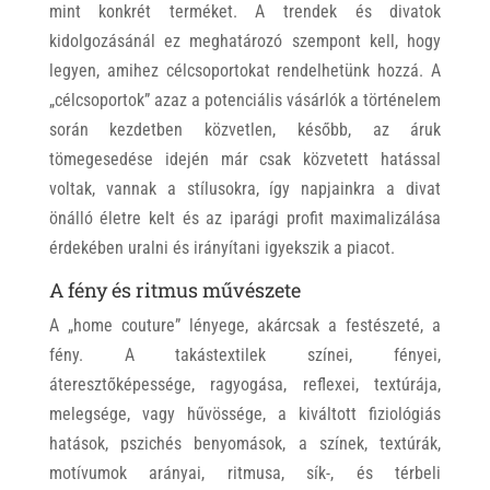
mint konkrét terméket. A trendek és divatok
kidolgozásánál ez meghatározó szempont kell, hogy
legyen, amihez célcsoportokat rendelhetünk hozzá. A
„célcsoportok” azaz a potenciális vásárlók a történelem
során kezdetben közvetlen, később, az áruk
tömegesedése idején már csak közvetett hatással
voltak, vannak a stílusokra, így napjainkra a divat
önálló életre kelt és az iparági profit maximalizálása
érdekében uralni és irányítani igyekszik a piacot.
A fény és ritmus művészete
A „home couture” lényege, akárcsak a festészeté, a
fény. A takástextilek színei, fényei,
áteresztőképessége, ragyogása, reflexei, textúrája,
melegsége, vagy hűvössége, a kiváltott fiziológiás
hatások, pszichés benyomások, a színek, textúrák,
motívumok arányai, ritmusa, sík-, és térbeli