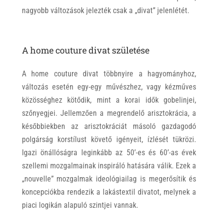
nagyobb változások jelezték csak a „divat” jelenlétét.
A home couture divat születése
A home couture divat többnyire a hagyományhoz,
változás esetén egy-egy művészhez, vagy kézműves
közösséghez kötődik, mint a korai idők gobelinjei,
szőnyegjei. Jellemzően a megrendelő arisztokrácia, a
későbbiekben az arisztokráciát másoló gazdagodó
polgárság korstílust követő igényeit, ízlését tükrözi.
Igazi önállóságra leginkább az 50’-es és 60’-as évek
szellemi mozgalmainak inspiráló hatására válik. Ezek a
„nouvelle” mozgalmak ideológiailag is megerősítik és
koncepciókba rendezik a lakástextil divatot, melynek a
piaci logikán alapuló szintjei vannak.