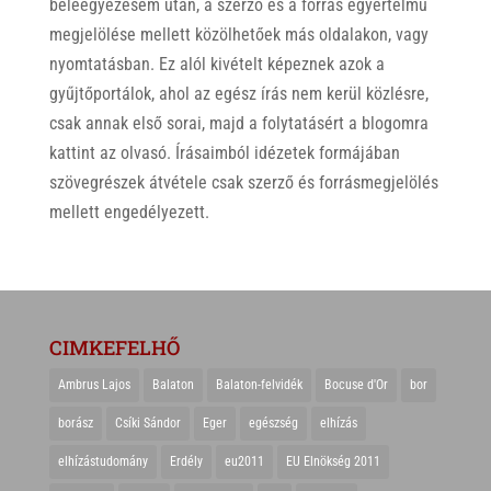
beleegyezésem után, a szerző és a forrás egyértelmű
megjelölése mellett közölhetőek más oldalakon, vagy
nyomtatásban. Ez alól kivételt képeznek azok a
gyűjtőportálok, ahol az egész írás nem kerül közlésre,
csak annak első sorai, majd a folytatásért a blogomra
kattint az olvasó. Írásaimból idézetek formájában
szövegrészek átvétele csak szerző és forrásmegjelölés
mellett engedélyezett.
CIMKEFELHŐ
Ambrus Lajos
Balaton
Balaton-felvidék
Bocuse d'Or
bor
borász
Csíki Sándor
Eger
egészség
elhízás
elhízástudomány
Erdély
eu2011
EU Elnökség 2011