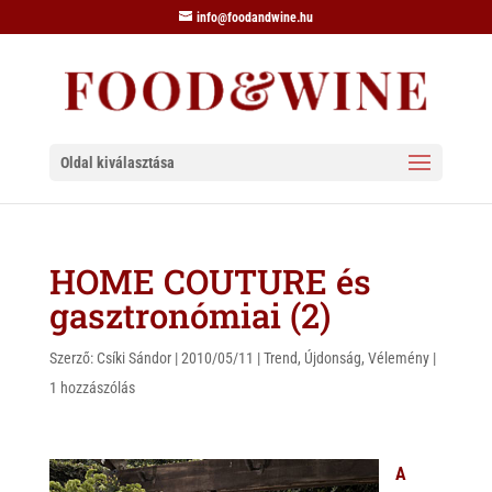
info@foodandwine.hu
Oldal kiválasztása
HOME COUTURE és
gasztronómiai (2)
Szerző:
Csíki Sándor
|
2010/05/11
|
Trend
,
Újdonság
,
Vélemény
|
1 hozzászólás
A