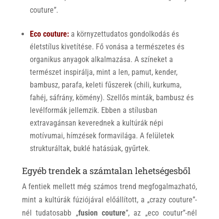
couture”.
Eco couture:
a környzettudatos gondolkodás és
életstílus kivetítése. Fő vonása a természetes és
organikus anyagok alkalmazása. A színeket a
természet inspirálja, mint a len, pamut, kender,
bambusz, parafa, keleti fűszerek (chili, kurkuma,
fahéj, sáfrány, kömény). Szellős minták, bambusz és
levélformák jellemzik. Ebben a stílusban
extravagánsan keverednek a kultúrák népi
motívumai, hímzések formavilága. A felületek
strukturáltak, buklé hatásúak, gyűrtek.
Egyéb trendek a számtalan lehetségesből
A fentiek mellett még számos trend megfogalmazható,
mint a kultúrák fúziójával előállított, a „crazy couture”-
nél tudatosabb „
fusion couture
”, az „eco coutur”-nél