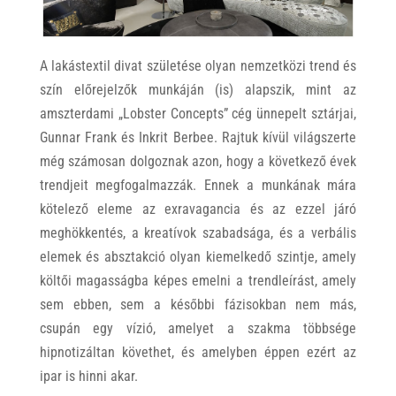
A lakástextil divat születése olyan nemzetközi trend és
szín előrejelzők munkáján (is) alapszik, mint az
amszterdami „Lobster Concepts” cég ünnepelt sztárjai,
Gunnar Frank és Inkrit Berbee. Rajtuk kívül világszerte
még számosan dolgoznak azon, hogy a következő évek
trendjeit megfogalmazzák. Ennek a munkának mára
kötelező eleme az exravagancia és az ezzel járó
meghökkentés, a kreatívok szabadsága, és a verbális
elemek és absztakció olyan kiemelkedő szintje, amely
költői magasságba képes emelni a trendleírást, amely
sem ebben, sem a későbbi fázisokban nem más,
csupán egy vízió, amelyet a szakma többsége
hipnotizáltan követhet, és amelyben éppen ezért az
ipar is hinni akar.