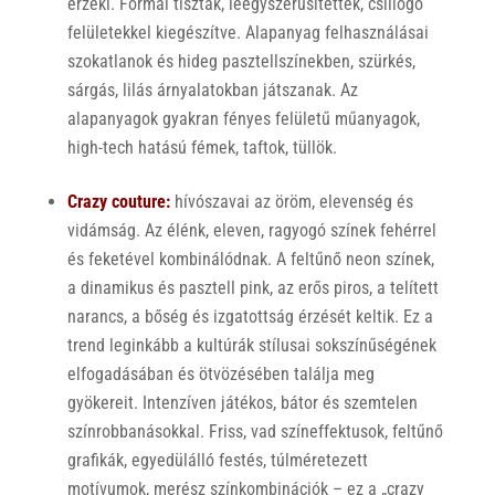
érzéki. Formái tiszták, leegyszerűsítettek, csillogó
felületekkel kiegészítve. Alapanyag felhasználásai
szokatlanok és hideg pasztellszínekben, szürkés,
sárgás, lilás árnyalatokban játszanak. Az
alapanyagok gyakran fényes felületű műanyagok,
high-tech hatású fémek, taftok, tüllök.
Crazy couture:
hívószavai az öröm, elevenség és
vidámság. Az élénk, eleven, ragyogó színek fehérrel
és feketével kombinálódnak. A feltűnő neon színek,
a dinamikus és pasztell pink, az erős piros, a telített
narancs, a bőség és izgatottság érzését keltik. Ez a
trend leginkább a kultúrák stílusai sokszínűségének
elfogadásában és ötvözésében találja meg
gyökereit. Intenzíven játékos, bátor és szemtelen
színrobbanásokkal. Friss, vad színeffektusok, feltűnő
grafikák, egyedülálló festés, túlméretezett
motívumok, merész színkombinációk – ez a „crazy