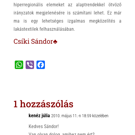
hiperregionális elemeket az alaptrendekkel ötvöző
irányzatok megjelenésére is számítani lehet. Ez már
ma is egy lehetséges izgalmas megközelítés a
lakástextilek felhasználásában.
Csíki Sándor♣
W
V
F
h
i
a
a
b
c
t
e
e
s
r
b
1 hozzászólás
A
o
p
o
kenéz júlia
2010. május 11.-n 18:59 közelében
p
k
Kedves Sándor!
Van olyan dolog, amihez nem ért?