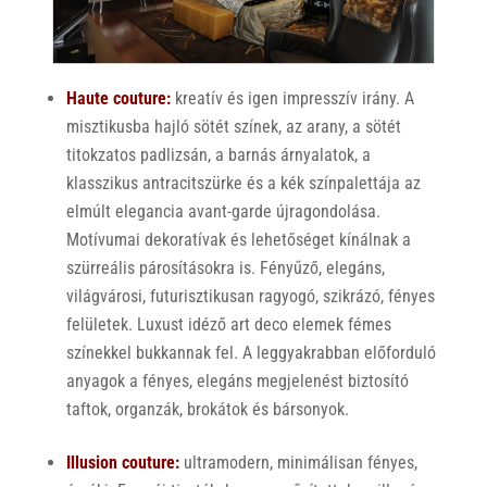
Haute couture:
kreatív és igen impresszív irány. A
misztikusba hajló sötét színek, az arany, a sötét
titokzatos padlizsán, a barnás árnyalatok, a
klasszikus antracitszürke és a kék színpalettája az
elmúlt elegancia avant-garde újragondolása.
Motívumai dekoratívak és lehetőséget kínálnak a
szürreális párosításokra is. Fényűző, elegáns,
világvárosi, futurisztikusan ragyogó, szikrázó, fényes
felületek. Luxust idéző art deco elemek fémes
színekkel bukkannak fel. A leggyakrabban előforduló
anyagok a fényes, elegáns megjelenést biztosító
taftok, organzák, brokátok és bársonyok.
Illusion couture:
ultramodern, minimálisan fényes,