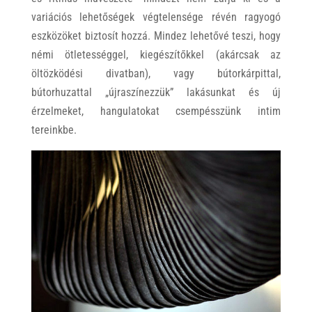
variációs lehetőségek végtelensége révén ragyogó
eszközöket biztosít hozzá. Mindez lehetővé teszi, hogy
némi ötletességgel, kiegészítőkkel (akárcsak az
öltözködési divatban), vagy bútorkárpittal,
bútorhuzattal „újraszínezzük” lakásunkat és új
érzelmeket, hangulatokat csempésszünk intim
tereinkbe.