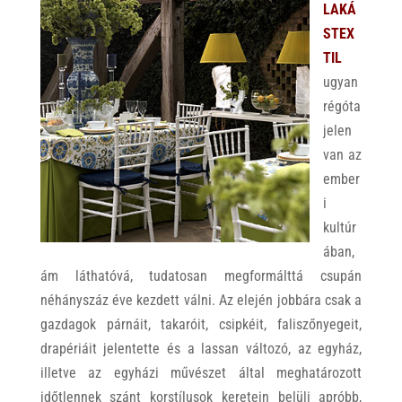
LAKÁ
STEX
TIL
ugyan
régóta
jelen
van az
ember
i
kultúr
ában,
ám láthatóvá, tudatosan megformálttá csupán
néhányszáz éve kezdett válni. Az elején jobbára csak a
gazdagok párnáit, takaróit, csipkéit, faliszőnyegeit,
drapériáit jelentette és a lassan változó, az egyház,
illetve az egyházi művészet által meghatározott
időtlennek szánt korstílusok keretein belüli apróbb,