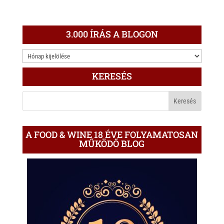
3.000 ÍRÁS A BLOGON
3.000
ÍRÁS
KERESÉS
A
BLOGON
A FOOD & WINE 18 ÉVE FOLYAMATOSAN
MŰKÖDŐ BLOG