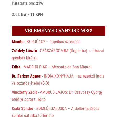
Páratartalom:
21%
Szél:
NW - 11 KPH
VÉLEMÉNYED VAN? ÍRD MEG!
Manitu
-
BORJÚAGY – paprikás szószban
Zsédely László
-
CSÁSZÁRGOMBA (Úrgomba) – a hazai
gombák királya
Erika
-
MADRIDI PIAC – Mercado de San Miguel
Dr. Farkas Ágnes
-
INDIA KONYHÁJA – az ezerízű India
változatos ételei (É-D)
Vinczeffy Zsolt
-
AMBRUS LAJOS: Dr. Csávossy György
erdélyi borász, költő
Csíki Sándor
-
SOMLÓI GALUSKA – A Gollerits-Szőcs
somlói galuska története