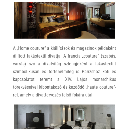
A „Home couture” a kiállítások és magazinok példaként
állított lakástextil divatja. A francia „couture” (szabás,
varrás) szó a divatvilág szlengjeként a lakástextilt
szimbolikusan és történelmileg is Párizshoz köti és
kapcsolatot teremt a XIV. Lajos monarchikus
törekvéseivel kibontakozó és kezdődő „haute couture”-
rel, amely a divattervezés felső fokára utal.