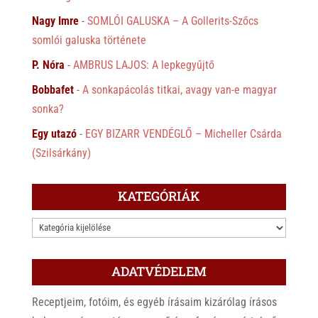
Nagy Imre
-
SOMLÓI GALUSKA – A Gollerits-Szőcs
somlói galuska története
P. Nóra
-
AMBRUS LAJOS: A lepkegyűjtő
Bobbafet
-
A sonkapácolás titkai, avagy van-e magyar
sonka?
Egy utazó
-
EGY BIZARR VENDÉGLŐ – Micheller Csárda
(Szilsárkány)
KATEGÓRIÁK
KATEGÓRIÁK
ADATVÉDELEM
Receptjeim, fotóim, és egyéb írásaim kizárólag írásos