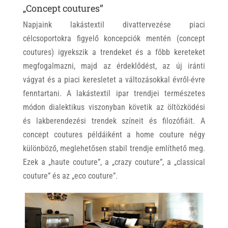
„Concept coutures”
Napjaink lakástextil divattervezése piaci
célcsoportokra figyelő koncepciók mentén (concept
coutures) igyekszik a trendeket és a főbb kereteket
megfogalmazni, majd az érdeklődést, az új iránti
vágyat és a piaci keresletet a változásokkal évről-évre
fenntartani. A lakástextil ipar trendjei természetes
módon dialektikus viszonyban követik az öltözködési
és lakberendezési trendek színeit és filozófiáit. A
concept coutures példáiként a home couture négy
különböző, meglehetősen stabil trendje említhető meg.
Ezek a „haute couture”, a „crazy couture”, a „classical
couture” és az „eco couture”.