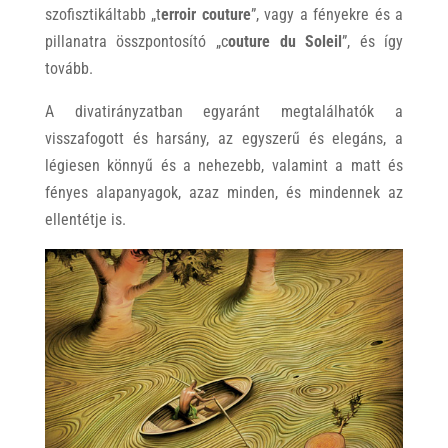
szofisztikáltabb „t
erroir couture
”, vagy a fényekre és a
pillanatra összpontosító „c
outure du Soleil
”, és így
tovább.
A divatirányzatban egyaránt megtalálhatók a
visszafogott és harsány, az egyszerű és elegáns, a
légiesen könnyű és a nehezebb, valamint a matt és
fényes alapanyagok, azaz minden, és mindennek az
ellentétje is.