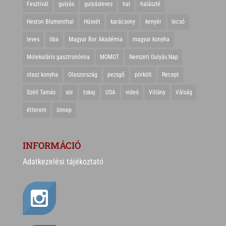
Fesztivál
gulyás
gulyásleves
hal
halászlé
Heston Blumenthal
Húsvét
karácsony
kenyér
lecsó
leves
liba
Magyar Bor Akadémia
magyar konyha
Molekuláris gasztronómia
MOMOT
Nemzeti Gulyás Nap
olasz konyha
Olaszország
pezsgő
pörkölt
Recept
Széll Tamás
sör
tokaj
USA
videó
Villány
Válság
étterem
ünnep
INFORMÁCIÓ
Adatkezelési tájékoztató