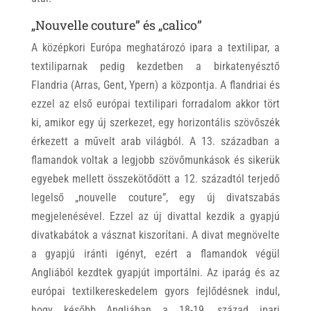
„Nouvelle couture” és „calico”
A középkori Európa meghatározó ipara a textilipar, a
textiliparnak pedig kezdetben a birkatenyésztő
Flandria (Arras, Gent, Ypern) a központja. A flandriai és
ezzel az első európai textilipari forradalom akkor tört
ki, amikor egy új szerkezet, egy horizontális szövőszék
érkezett a művelt arab világból. A 13. században a
flamandok voltak a legjobb szövőmunkások és sikerük
egyebek mellett összekötődött a 12. századtól terjedő
legelső „nouvelle couture”, egy új divatszabás
megjelenésével. Ezzel az új divattal kezdik a gyapjú
divatkabátok a vásznat kiszorítani. A divat megnövelte
a gyapjú iránti igényt, ezért a flamandok végül
Angliából kezdtek gyapjút importálni. Az iparág és az
európai textilkereskedelem gyors fejlődésnek indul,
hogy később Angliában a 18-19. század ipari