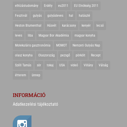
elhízástudomány
Erdély
eu2011
EU Elnökség 2011
Fesztivál
gulyás
gulyásleves
hal
halászlé
Heston Blumenthal
Húsvét
karácsony
kenyér
lecsó
leves
liba
Magyar Bor Akadémia
magyar konyha
Molekuláris gasztronómia
MOMOT
Nemzeti Gulyás Nap
olasz konyha
Olaszország
pezsgő
pörkölt
Recept
Széll Tamás
sör
tokaj
USA
videó
Villány
Válság
étterem
ünnep
INFORMÁCIÓ
Adatkezelési tájékoztató