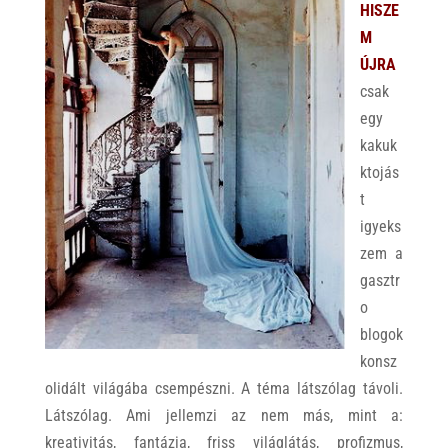
HISZE
M
ÚJRA
csak
egy
kakuk
ktojás
t
igyeks
zem a
gasztr
o
blogok
konsz
olidált világába csempészni. A téma látszólag távoli.
Látszólag. Ami jellemzi az nem más, mint a:
kreativitás, fantázia, friss világlátás, profizmus,