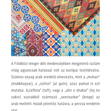
A Földközi tenger déli medencéjében megjelenő iszlám
világ ugyancsak hatással volt az európai textildivatra.
Számos anyag arab eredetű elnevezés, mint a „mohair”
(mukkhayyar), a „cotton” (al gutn), azaz pamut is ezt
mutatja. A„taffeta” (taft), vagy a „shir o shakar” (tej és
cukor) szavakból származó „seersucker” (krepp) az
arab melletti másik jelentős hatásra, a perzsa eredetre
utal.