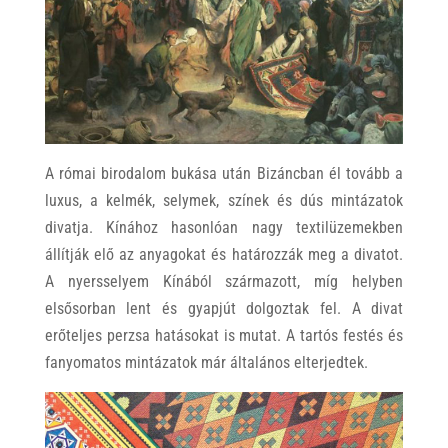
A római birodalom bukása után Bizáncban él tovább a
luxus, a kelmék, selymek, színek és dús mintázatok
divatja. Kínához hasonlóan nagy textilüzemekben
állítják elő az anyagokat és határozzák meg a divatot.
A nyersselyem Kínából származott, míg helyben
elsősorban lent és gyapjút dolgoztak fel. A divat
erőteljes perzsa hatásokat is mutat. A tartós festés és
fanyomatos mintázatok már általános elterjedtek.