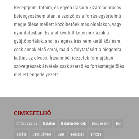
Receptjeim, fotóim, és egyéb írásaim kizárólag írásos
beleegyezésem után, a szerző és a forrás egyértelmű
megjelölése mellett közölhetőek más oldalakon, vagy
nyomtatásban. Ez alól kivételt képeznek azok a
gyűjtőportálok, ahol az egész írás nem kerül közlésre,
csak annak első sorai, majd a folytatásért a blogomra
kattint az olvasó. Írásaimból idézetek formájában
szövegrészek átvétele csak szerző és forrásmegjelölés
mellett engedélyezett.
CIMKEFELHŐ
Ambrus Lajos
Balaton
Balaton-felvidék
Bocuse d'Or
bor
borász
Csíki Sándor
Eger
egészség
elhízás