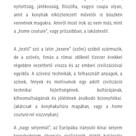
nyitottság, játékosság, filozófia, vagyis csupa olyan,
amit a konyhák elköztelezett művelői is büszkén
vennének magukra. Amiről most írok az nem más, mint
a „home couture”, vagy prózaibban, a lakástextil.
A „textil” szó a latin „texere” (szőni) szóból származik,
de a szövés, fonás a római időknél tízezer évekkel
régebbre vezethető vissza és az emberi civilizációval
egyidős. A szövési technikák, a felhasznált anyagok, a
színek, fények és motívumok egy adott civilizáció
technikai fejlettségének, kultúrájának,
kifinomultságának és jólétének árulkodó bizonyítékai.
(akárcsak a konyhakultúra magában, vagy a home
couture-rel viszonyban).
A „nagy selyemút”, az Európába irányuló kínai selyem
kereskedelem útvonala civilizációk életét határozta