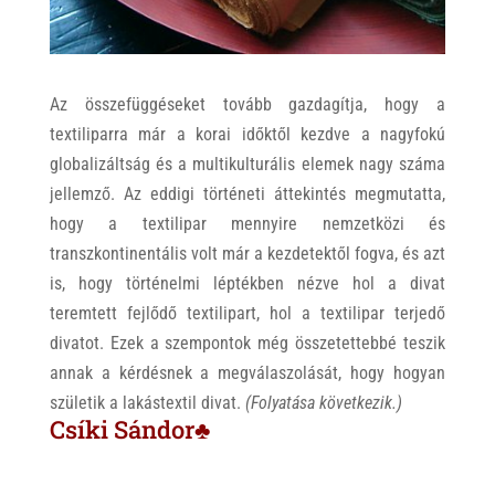
Az összefüggéseket tovább gazdagítja, hogy a
textiliparra már a korai időktől kezdve a nagyfokú
globalizáltság és a multikulturális elemek nagy száma
jellemző. Az eddigi történeti áttekintés megmutatta,
hogy a textilipar mennyire nemzetközi és
transzkontinentális volt már a kezdetektől fogva, és azt
is, hogy történelmi léptékben nézve hol a divat
teremtett fejlődő textilipart, hol a textilipar terjedő
divatot. Ezek a szempontok még összetettebbé teszik
annak a kérdésnek a megválaszolását, hogy hogyan
születik a lakástextil divat.
(Folyatása következik.)
Csíki Sándor♣