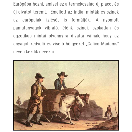
Európába hozni, amivel ez a termékcsalád új piacot és
új divatot teremt. Emellett az indiai minták és színek
az európaiak ízlését is formálják. A nyomott
pamutanyagok vibráló, élénk színei, szokatlan és
egzotikus mintái olyannyira divattá válnak, hogy az
anyagot kedvelő és viselő hölgyeket „Calico Madams”
néven kezdik nevezni.