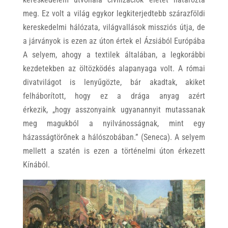
meg. Ez volt a világ egykor legkiterjedtebb szárazföldi
kereskedelmi hálózata, világvallások missziós útja, de
a járványok is ezen az úton értek el Ázsiából Európába
A selyem, ahogy a textilek általában, a legkorábbi
kezdetekben az öltözködés alapanyaga volt. A római
divatvilágot is lenyűgözte, bár akadtak, akiket
felháborított, hogy ez a drága anyag azért
érkezik, „hogy asszonyaink ugyanannyit mutassanak
meg magukból a nyilvánosságnak, mint egy
házasságtörőnek a hálószobában.” (Seneca). A selyem
mellett a szatén is ezen a történelmi úton érkezett
Kínából.