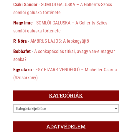
Csíki Sándor
-
SOMLÓI GALUSKA – A Gollerits-Szőcs
somlói galuska története
Nagy Imre
-
SOMLÓI GALUSKA – A Gollerits-Szőcs
somlói galuska története
P. Nóra
-
AMBRUS LAJOS: A lepkegyűjtő
Bobbafet
-
A sonkapácolás titkai, avagy van-e magyar
sonka?
Egy utazó
-
EGY BIZARR VENDÉGLŐ – Micheller Csárda
(Szilsárkány)
KATEGÓRIÁK
KATEGÓRIÁK
ADATVÉDELEM