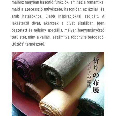
maihoz nagyban hasonló funkciók, amihez a romantika,
majd a szecesszió művészete, hasonlóan az ázsiai és
arab hatásokhoz, újabb inspirációkkal szolgált. A
lakástextil divat, akárcsak a divat általában, igen
összetett és néhány speciális, mélyen hagyományőrző
területet, mint a vallás, leszámítva többnyire befogadó,
„fúziós” természetű.