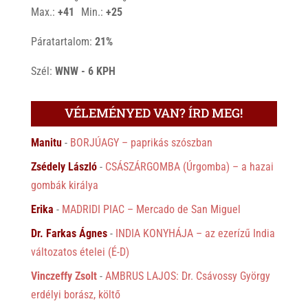
°
°
Max.:
+
41
Min.:
+
25
Páratartalom:
21%
Szél:
WNW - 6 KPH
VÉLEMÉNYED VAN? ÍRD MEG!
Manitu
-
BORJÚAGY – paprikás szószban
Zsédely László
-
CSÁSZÁRGOMBA (Úrgomba) – a hazai
gombák királya
Erika
-
MADRIDI PIAC – Mercado de San Miguel
Dr. Farkas Ágnes
-
INDIA KONYHÁJA – az ezerízű India
változatos ételei (É-D)
Vinczeffy Zsolt
-
AMBRUS LAJOS: Dr. Csávossy György
erdélyi borász, költő