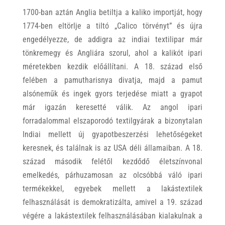
1700-ban aztán Anglia betiltja a kaliko importját, hogy
1774-ben eltörlje a tiltó „Calico törvényt” és újra
engedélyezze, de addigra az indiai textilipar már
tönkremegy és Angliára szorul, ahol a kalikót ipari
méretekben kezdik előállítani. A 18. század első
felében a pamutharisnya divatja, majd a pamut
alsóneműk és ingek gyors terjedése miatt a gyapot
már igazán keresetté válik. Az angol ipari
forradalommal elszaporodó textilgyárak a bizonytalan
Indiai mellett új gyapotbeszerzési lehetőségeket
keresnek, és találnak is az USA déli államaiban. A 18.
század második felétől kezdődő életszínvonal
emelkedés, párhuzamosan az olcsóbbá váló ipari
termékekkel, egyebek mellett a lakástextilek
felhasználását is demokratizálta, amivel a 19. század
végére a lakástextilek felhasználásában kialakulnak a