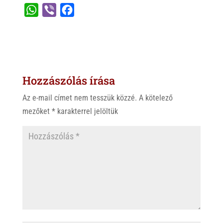
W
V
F
h
i
a
a
b
c
t
e
e
s
r
b
Hozzászólás írása
A
o
p
o
Az e-mail címet nem tesszük közzé.
A kötelező
p
k
mezőket
*
karakterrel jelöltük