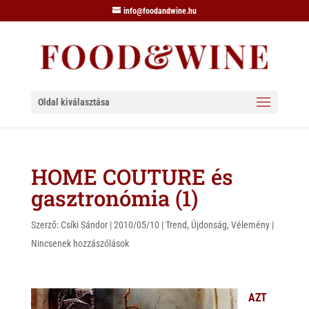
info@foodandwine.hu
Oldal kiválasztása
HOME COUTURE és
gasztronómia (1)
Szerző:
Csíki Sándor
|
2010/05/10
|
Trend
,
Újdonság
,
Vélemény
|
Nincsenek hozzászólások
AZT