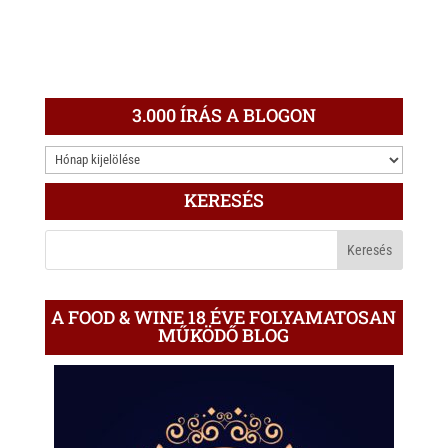
3.000 ÍRÁS A BLOGON
3.000
ÍRÁS
KERESÉS
A
BLOGON
A FOOD & WINE 18 ÉVE FOLYAMATOSAN
MŰKÖDŐ BLOG