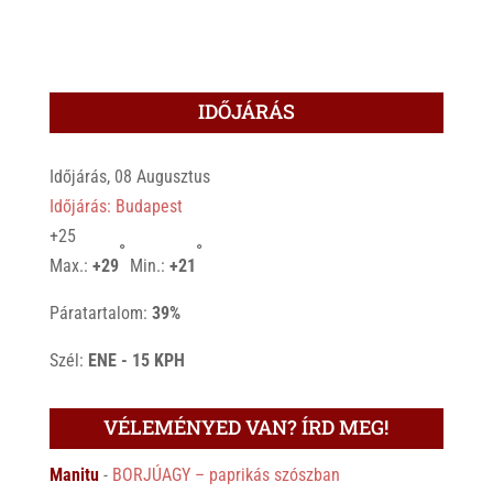
IDŐJÁRÁS
Időjárás, 08 Augusztus
Időjárás: Budapest
+
25
°
°
Max.:
+
29
Min.:
+
21
Páratartalom:
39%
Szél:
ENE - 15 KPH
VÉLEMÉNYED VAN? ÍRD MEG!
Manitu
-
BORJÚAGY – paprikás szószban