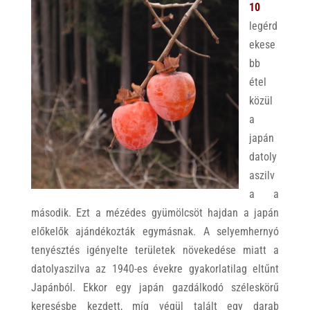
10
legérd
ekese
bb
étel
közül
a
japán
datoly
aszilv
a a
második. Ezt a mézédes gyümölcsöt hajdan a japán
előkelők ajándékozták egymásnak. A selyemhernyó
tenyésztés igényelte területek növekedése miatt a
datolyaszilva az 1940-es évekre gyakorlatilag eltűnt
Japánból. Ekkor egy japán gazdálkodó széleskörű
keresésbe kezdett, míg végül talált egy darab