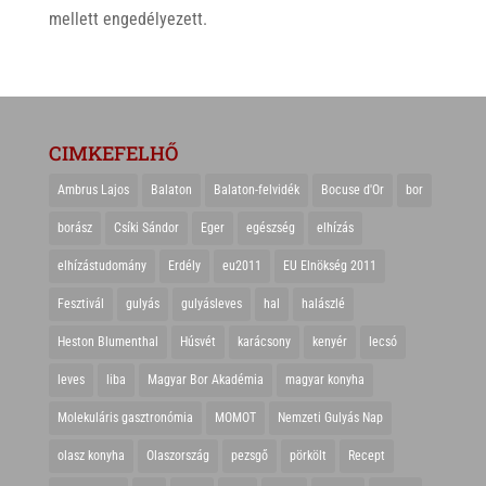
mellett engedélyezett.
CIMKEFELHŐ
Ambrus Lajos
Balaton
Balaton-felvidék
Bocuse d'Or
bor
borász
Csíki Sándor
Eger
egészség
elhízás
elhízástudomány
Erdély
eu2011
EU Elnökség 2011
Fesztivál
gulyás
gulyásleves
hal
halászlé
Heston Blumenthal
Húsvét
karácsony
kenyér
lecsó
leves
liba
Magyar Bor Akadémia
magyar konyha
Molekuláris gasztronómia
MOMOT
Nemzeti Gulyás Nap
olasz konyha
Olaszország
pezsgő
pörkölt
Recept