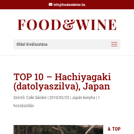
info@foodandwine.hu
Oldal kiválasztása
TOP 10 – Hachiyagaki
(datolyaszilva), Japan
Szerző:
Csíki Sándor
|
2010/02/25
|
Japán konyha
|
1
hozzászólás
A TOP