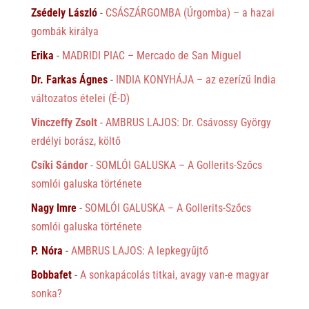
Zsédely László
-
CSÁSZÁRGOMBA (Úrgomba) – a hazai
gombák királya
Erika
-
MADRIDI PIAC – Mercado de San Miguel
Dr. Farkas Ágnes
-
INDIA KONYHÁJA – az ezerízű India
változatos ételei (É-D)
Vinczeffy Zsolt
-
AMBRUS LAJOS: Dr. Csávossy György
erdélyi borász, költő
Csíki Sándor
-
SOMLÓI GALUSKA – A Gollerits-Szőcs
somlói galuska története
Nagy Imre
-
SOMLÓI GALUSKA – A Gollerits-Szőcs
somlói galuska története
P. Nóra
-
AMBRUS LAJOS: A lepkegyűjtő
Bobbafet
-
A sonkapácolás titkai, avagy van-e magyar
sonka?