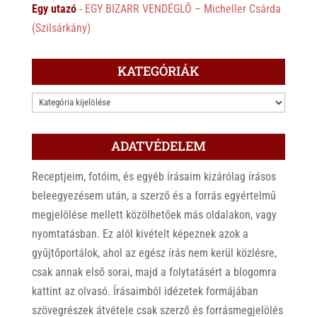
Egy utazó
-
EGY BIZARR VENDÉGLŐ – Micheller Csárda
(Szilsárkány)
KATEGÓRIÁK
KATEGÓRIÁK
ADATVÉDELEM
Receptjeim, fotóim, és egyéb írásaim kizárólag írásos
beleegyezésem után, a szerző és a forrás egyértelmű
megjelölése mellett közölhetőek más oldalakon, vagy
nyomtatásban. Ez alól kivételt képeznek azok a
gyűjtőportálok, ahol az egész írás nem kerül közlésre,
csak annak első sorai, majd a folytatásért a blogomra
kattint az olvasó. Írásaimból idézetek formájában
szövegrészek átvétele csak szerző és forrásmegjelölés