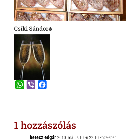
Csíki Sándor♣
W
V
F
h
i
a
a
b
c
t
e
e
s
r
b
1 hozzászólás
A
o
p
o
berecz edgár
2010. május 10.-n 22:10 közelében