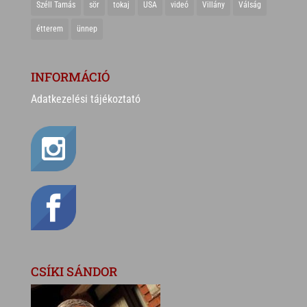
Széll Tamás
sör
tokaj
USA
videó
Villány
Válság
étterem
ünnep
INFORMÁCIÓ
Adatkezelési tájékoztató
CSÍKI SÁNDOR