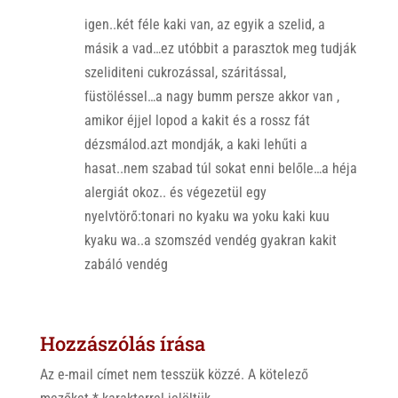
p
k
igen..két féle kaki van, az egyik a szelid, a
másik a vad…ez utóbbit a parasztok meg tudják
szeliditeni cukrozással, száritással,
füstöléssel…a nagy bumm persze akkor van ,
amikor éjjel lopod a kakit és a rossz fát
dézsmálod.azt mondják, a kaki lehűti a
hasat..nem szabad túl sokat enni belőle…a héja
alergiát okoz.. és végezetül egy
nyelvtörő:tonari no kyaku wa yoku kaki kuu
kyaku wa..a szomszéd vendég gyakran kakit
zabáló vendég
Hozzászólás írása
Az e-mail címet nem tesszük közzé.
A kötelező