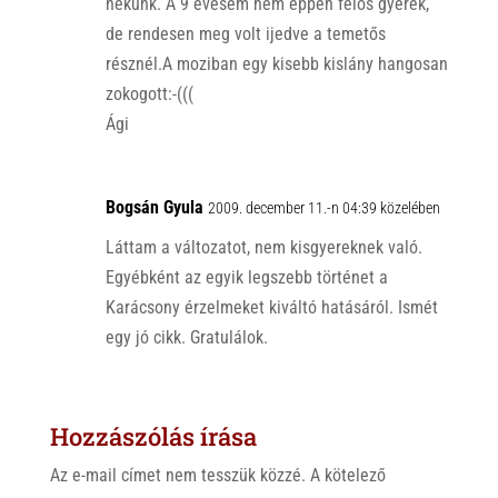
nekünk. A 9 évesem nem éppen félős gyerek,
de rendesen meg volt ijedve a temetős
résznél.A moziban egy kisebb kislány hangosan
zokogott:-(((
Ági
Bogsán Gyula
2009. december 11.-n 04:39 közelében
Láttam a változatot, nem kisgyereknek való.
Egyébként az egyik legszebb történet a
Karácsony érzelmeket kiváltó hatásáról. Ismét
egy jó cikk. Gratulálok.
Hozzászólás írása
Az e-mail címet nem tesszük közzé.
A kötelező