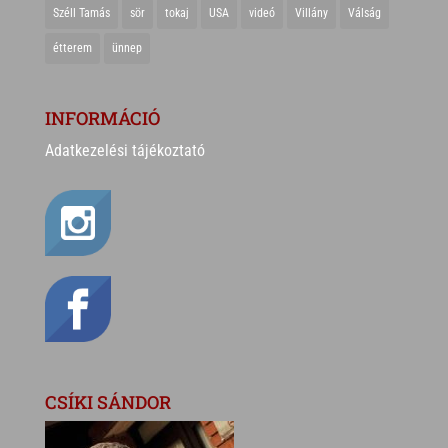
Széll Tamás
sör
tokaj
USA
videó
Villány
Válság
étterem
ünnep
INFORMÁCIÓ
Adatkezelési tájékoztató
CSÍKI SÁNDOR