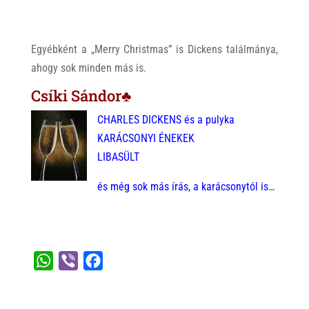
Egyébként a „Merry Christmas” is Dickens találmánya,
ahogy sok minden más is.
Csíki Sándor♣
CHARLES DICKENS és a pulyka
KARÁCSONYI ÉNEKEK
LIBASÜLT
és még sok más írás, a karácsonytól is…
W
V
F
h
i
a
a
b
c