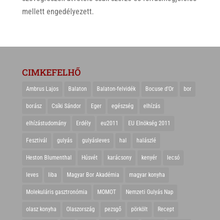
mellett engedélyezett.
CIMKEFELHŐ
Ambrus Lajos
Balaton
Balaton-felvidék
Bocuse d'Or
bor
borász
Csíki Sándor
Eger
egészség
elhízás
elhízástudomány
Erdély
eu2011
EU Elnökség 2011
Fesztivál
gulyás
gulyásleves
hal
halászlé
Heston Blumenthal
Húsvét
karácsony
kenyér
lecsó
leves
liba
Magyar Bor Akadémia
magyar konyha
Molekuláris gasztronómia
MOMOT
Nemzeti Gulyás Nap
olasz konyha
Olaszország
pezsgő
pörkölt
Recept