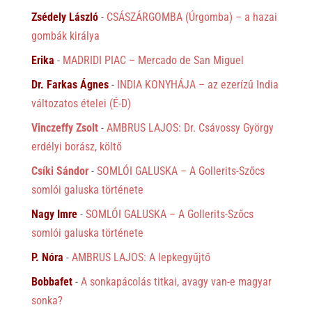
Zsédely László
-
CSÁSZÁRGOMBA (Úrgomba) – a hazai
gombák királya
Erika
-
MADRIDI PIAC – Mercado de San Miguel
Dr. Farkas Ágnes
-
INDIA KONYHÁJA – az ezerízű India
változatos ételei (É-D)
Vinczeffy Zsolt
-
AMBRUS LAJOS: Dr. Csávossy György
erdélyi borász, költő
Csíki Sándor
-
SOMLÓI GALUSKA – A Gollerits-Szőcs
somlói galuska története
Nagy Imre
-
SOMLÓI GALUSKA – A Gollerits-Szőcs
somlói galuska története
P. Nóra
-
AMBRUS LAJOS: A lepkegyűjtő
Bobbafet
-
A sonkapácolás titkai, avagy van-e magyar
sonka?