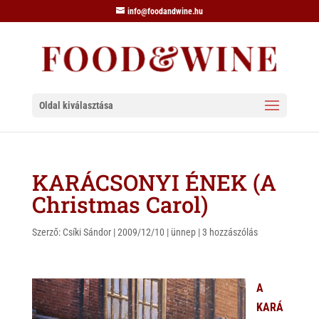
info@foodandwine.hu
Oldal kiválasztása
KARÁCSONYI ÉNEK (A
Christmas Carol)
Szerző:
Csíki Sándor
|
2009/12/10
|
ünnep
|
3 hozzászólás
A
KARÁ