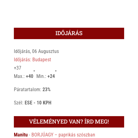
IDŐJÁRÁS
Időjárás, 06 Augusztus
Időjárás: Budapest
+
37
°
°
Max.:
+
40
Min.:
+
24
Páratartalom:
23%
Szél:
ESE - 10 KPH
VÉLEMÉNYED VAN? ÍRD MEG!
Manitu
-
BORJÚAGY – paprikás szószban