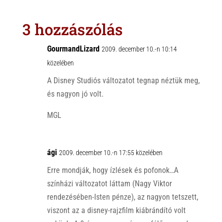
t
e
e
s
r
b
3 hozzászólás
A
o
p
o
GourmandLizard
2009. december 10.-n 10:14
p
k
közelében
A Disney Studiós változatot tegnap néztük meg,
és nagyon jó volt.
MGL
ági
2009. december 10.-n 17:55 közelében
Erre mondják, hogy ízlések és pofonok…A
színházi változatot láttam (Nagy Viktor
rendezésében-Isten pénze), az nagyon tetszett,
viszont az a disney-rajzfilm kiábrándító volt