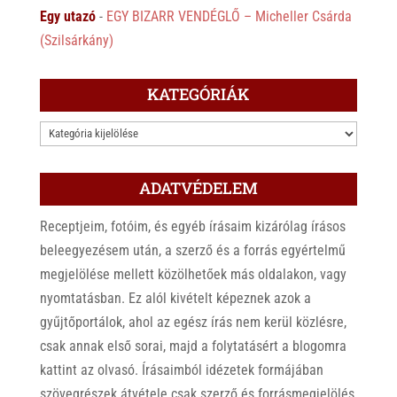
Egy utazó
-
EGY BIZARR VENDÉGLŐ – Micheller Csárda
(Szilsárkány)
KATEGÓRIÁK
KATEGÓRIÁK
ADATVÉDELEM
Receptjeim, fotóim, és egyéb írásaim kizárólag írásos
beleegyezésem után, a szerző és a forrás egyértelmű
megjelölése mellett közölhetőek más oldalakon, vagy
nyomtatásban. Ez alól kivételt képeznek azok a
gyűjtőportálok, ahol az egész írás nem kerül közlésre,
csak annak első sorai, majd a folytatásért a blogomra
kattint az olvasó. Írásaimból idézetek formájában
szövegrészek átvétele csak szerző és forrásmegjelölés