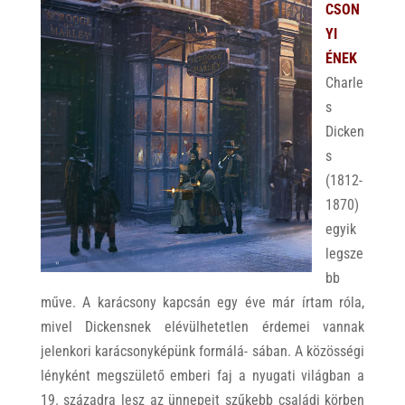
CSON
YI
ÉNEK
Charle
s
Dicken
s
(1812-
1870)
egyik
legsze
bb
műve. A karácsony kapcsán egy éve már írtam róla,
mivel Dickensnek elévülhetetlen érdemei vannak
jelenkori karácsonyképünk formálá- sában. A közösségi
lényként megszülető emberi faj a nyugati világban a
19. századra lesz az ünnepeit szűkebb családi körben