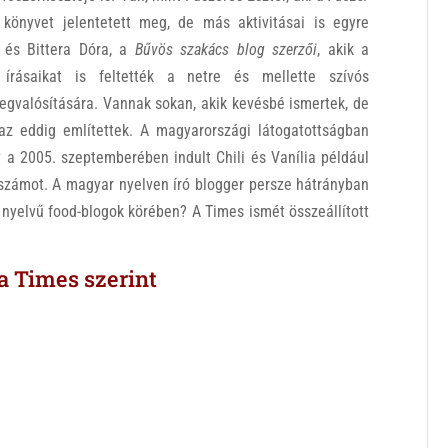
önyvet jelentetett meg, de más aktivitásai is egyre
 és Bittera Dóra, a
Bűvös szakács blog szerzői
, akik a
 írásaikat is feltették a netre és mellette szívós
gvalósítására. Vannak sokan, akik kevésbé ismertek, de
az eddig említettek. A magyarországi látogatottságban
y a 2005. szeptemberében indult
Chili és Vanília
például
i számot. A magyar nyelven író blogger persze hátrányban
 nyelvű food-blogok körében? A Times ismét összeállított
a Times szerint