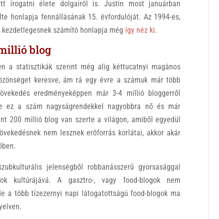
ett írogatni élete dolgairól is. Justin most januárban
te honlapja fennállásának 15. évfordulóját. Az 1994-es,
 kezdetlegesnek számító honlapja még
így néz ki.
millió blog
en a statisztikák szerint még alig kéttucatnyi magános
közönséget keresve, ám rá egy évre a számuk már több
növekedés eredményeképpen már 3-4 millió bloggerről
-re ez a szám nagyságrendekkel nagyobbra nő és már
nt 200 millió blog van szerte a világon, amiből egyedül
növekedésnek nem lesznek erőforrás korlátai, akkor akár
vőben.
ubkulturális jelenségből robbanásszerű gyorsasággal
ok kultúrájává. A gasztro-, vagy food-blogok nem
de a több tízezernyi napi látogatottságú food-blogok ma
yelven.