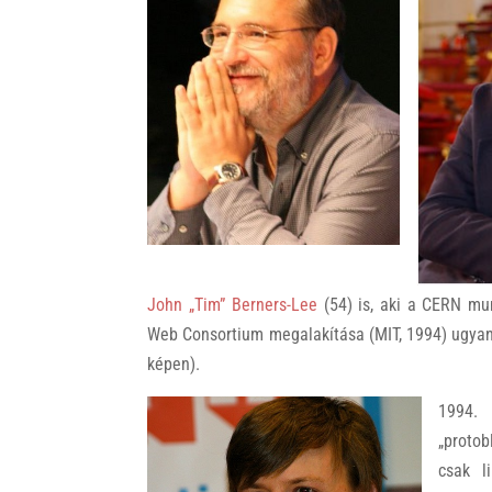
John „Tim” Berners-Lee
(54) is, aki a CERN mu
Web Consortium megalakítása (MIT, 1994) ugyanc
képen).
1994.
„proto
csak l