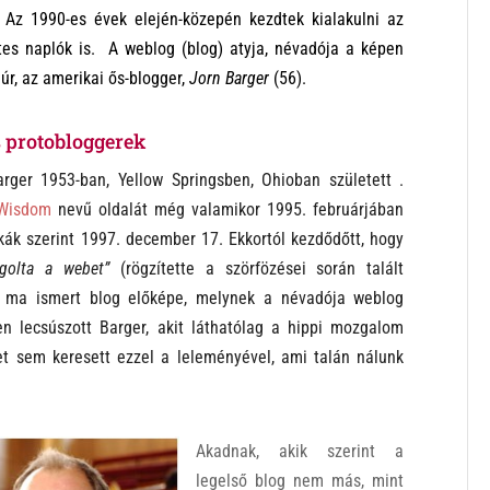
. Az 1990-es évek elején-közepén kezdtek kialakulni az
tes naplók is. A weblog (blog) atyja, névadója a képen
 úr, az amerikai ős-blogger,
Jorn Barger
(56).
s protobloggerek
arger 1953-ban, Yellow Springsben, Ohioban született .
 Wisdom
nevű oldalát még valamikor 1995. februárjában
ikák szerint 1997. december 17. Ekkortól kezdődőtt, hogy
ggolta a webet”
(rögzítette a szörfözései során talált
ma ismert blog előképe, melynek a névadója weblog
n lecsúszott Barger, akit láthatólag a hippi mozgalom
t sem keresett ezzel a leleményével, ami talán nálunk
Akadnak, akik szerint a
legelső blog nem más, mint