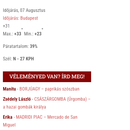
Időjárás, 07 Augusztus
Időjárás: Budapest
+
31
°
°
Max.:
+
33
Min.:
+
23
Páratartalom:
39%
Szél:
N - 27 KPH
VÉLEMÉNYED VAN? ÍRD MEG!
Manitu
-
BORJÚAGY – paprikás szószban
Zsédely László
-
CSÁSZÁRGOMBA (Úrgomba) –
a hazai gombák királya
Erika
-
MADRIDI PIAC – Mercado de San
Miguel