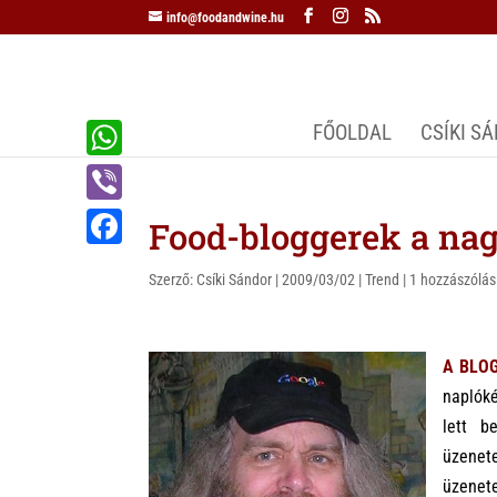
info@foodandwine.hu
FŐOLDAL
CSÍKI S
W
h
V
Food-bloggerek a nag
a
i
F
t
Szerző:
Csíki Sándor
|
2009/03/02
|
Trend
|
1 hozzászólás
b
a
s
e
c
A
r
A BLO
e
p
naplók
b
p
lett b
o
üzenet
o
üzenet