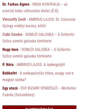
Dr. Farkas Ágnes
-
INDIA KONYHÁJA – az
ezerízű India változatos ételei (É-D)
Vinczeffy Zsolt
-
AMBRUS LAJOS: Dr. Csávossy
György erdélyi borász, költő
Csíki Sándor
-
SOMLÓI GALUSKA – A Gollerits-
Szőcs somlói galuska története
Nagy Imre
-
SOMLÓI GALUSKA – A Gollerits-
Szőcs somlói galuska története
P. Nóra
-
AMBRUS LAJOS: A lepkegyűjtő
Bobbafet
-
A sonkapácolás titkai, avagy van-e
magyar sonka?
Egy utazó
-
EGY BIZARR VENDÉGLŐ – Micheller
Csárda (Szilsárkány)