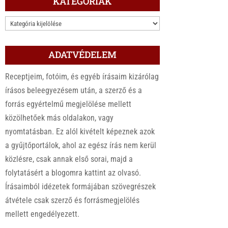
KATEGÓRIÁK
KATEGÓRIÁK
ADATVÉDELEM
Receptjeim, fotóim, és egyéb írásaim kizárólag
írásos beleegyezésem után, a szerző és a
forrás egyértelmű megjelölése mellett
közölhetőek más oldalakon, vagy
nyomtatásban. Ez alól kivételt képeznek azok
a gyűjtőportálok, ahol az egész írás nem kerül
közlésre, csak annak első sorai, majd a
folytatásért a blogomra kattint az olvasó.
Írásaimból idézetek formájában szövegrészek
átvétele csak szerző és forrásmegjelölés
mellett engedélyezett.