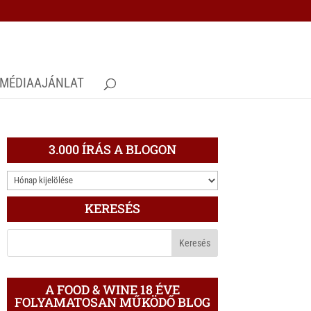
MÉDIAAJÁNLAT
3.000 ÍRÁS A BLOGON
3.000
ÍRÁS
KERESÉS
A
BLOGON
A FOOD & WINE 18 ÉVE
FOLYAMATOSAN MŰKÖDŐ BLOG