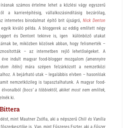
 írásnak számos értelme lehet a közlési vágy egyszerű
től a karrierépítésig, vállalkozásindításig bezárólag,
z internetes birodalmat építő brit újságró,
Nick Denton
egyik kiváló példa. A bloggerek az eddig említett négy
loggert és Dentont tekinve is, igen különböző utakat
 járnak be, miközben közösek abban, hogy felismerték –
znosították – az internetben rejlő lehetőségeket. A
 éve indult magyar food-blogger mozgalom
(amennyire
dom ítélni)
mára szépen felzárkózott a nemzetközi
alhoz. A bejárható utak – legalábbis elvben – hasonlóak
 amit nemzetközileg is tapasztalhatunk. A magyar food-
r élvonalból
(bocs’ a többiektől, akiket most nem említek,
lnék ki.
Bittera
ődést, mint Mautner Zsófia, aki a népszerű
Chili és Vanília
főszerkesztője is. Van, mint Fűszeres Eszter, aki a
Fűszer