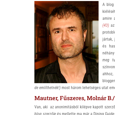
A blog
kiélésé
amire a
(43)
az 
protob
jártak,
és has
néhány
meg tu
színvon
ahhoz,
blogge
de említhetnék!)
most három lehetséges utat eme
Mautner, Fűszeres, Molnár B./
Van, aki az anonimitásból kilépve kapott szerz
blog szerzője
és mellette ma már a Dining Guide 