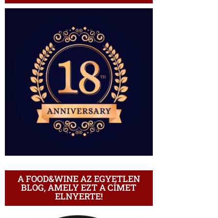
A FOOD&WINE AZ EGYETLEN
BLOG, AMELY EZT A CÍMET
ELNYERTE!