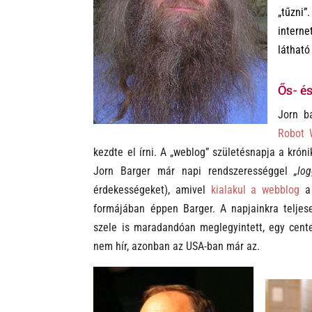
k
„tűzni”
interne
látható
Ős- é
Jorn b
Robot
kezdte el írni. A „weblog” születésnapja a krón
Jorn Barger már napi rendszerességgel
„lo
érdekességeket), amivel
kialakul a webblog
a 
formájában éppen Barger. A napjainkra teljese
szele is maradandóan meglegyintett, egy cente
nem hír, azonban az USA-ban már az.