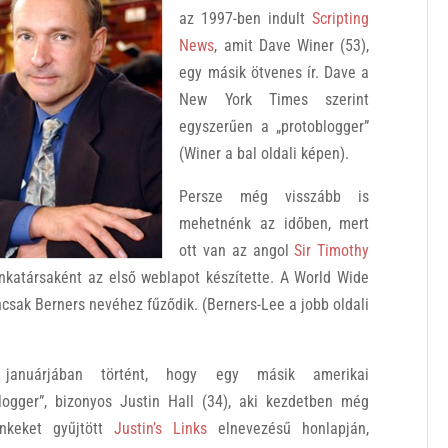
az 1997-ben indult
Scripting
News
, amit Dave Winer (53),
egy másik ötvenes ír. Dave a
New York Times szerint
egyszerűen a „protoblogger”
(Winer a bal oldali képen).
Persze még visszább is
mehetnénk az időben, mert
ott van az angol
Sir Timothy
nkatársaként az első weblapot készítette. A World Wide
sak Berners nevéhez fűződik. (Berners-Lee a jobb oldali
 januárjában történt, hogy egy másik amerikai
blogger”, bizonyos Justin Hall (34), aki kezdetben még
inkeket gyűjtött
Justin’s Links
elnevezésű honlapján,