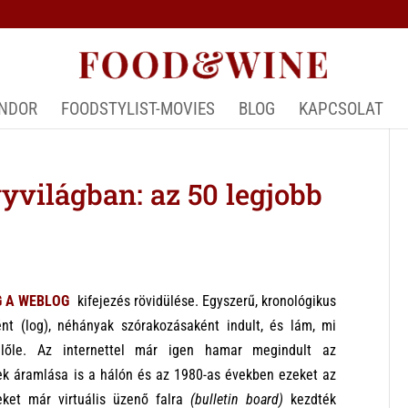
ÁNDOR
FOODSTYLIST-MOVIES
BLOG
KAPCSOLAT
yvilágban: az 50 legjobb
G A WEBLOG
kifejezés rövidülése. Egyszerű, kronológikus
ént (log), néhányak szórakozásaként indult, és lám, mi
előle. Az internettel már igen hamar megindult az
ek áramlása is a hálón és az 1980-as években ezeket az
eket már virtuális üzenő falra
(bulletin board)
kezdték