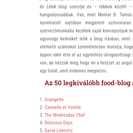
és Lélek blog
szerzője
és – többek között – k
hangsúlyosabbak. Van, mint Molnár B. Tamás
nyomtatott sajtóban megjelent színvonalas
szervezőmunkába kezdtek saját koncepciójuk me
ugyanúgy kedvüket lelik a blog írásban, mint 
elérhető számokat szemléletesen mutatja, hog
éppen idén érte el az egymilliós látogatottság
van, de nézzük meg, hogy mi a helyzet az angol
egy listát, amit érdemes megnézni.
Az 50 legkiválóbb food-blog 
Orangette
Cannelle et Vanille
The Wednesday Chef
Delicious Days
David Lebovitz