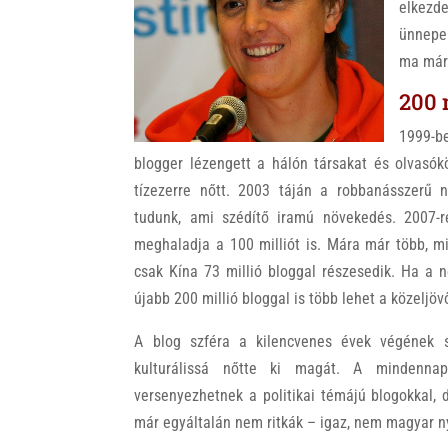
elkezd
ünnepel
ma már
200 
1999-b
blogger lézengett a hálón társakat és olvasó
tízezerre nőtt. 2003 táján a robbanásszerű 
tudunk, ami szédítő iramú növekedés. 2007
meghaladja a 100 milliót is. Mára már több, mi
csak Kína 73 millió bloggal részesedik. Ha a 
újabb 200 millió bloggal is több lehet a közeljö
A blog szféra a kilencvenes évek végének sz
kulturálissá nőtte ki magát. A mindennap
versenyezhetnek a politikai témájú blogokkal, 
már egyáltalán nem ritkák – igaz, nem magyar n