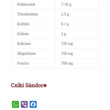
Polifenolok
7-18 g
Theobromine
2.5 g
Koffein
0.1 g
Kálium
2 g
Kálcium
150 mg
Magnézium
550 mg
Foszfor
700 mg
Csíki Sándor♣
W
V
F