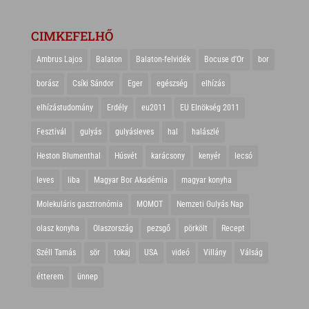
CIMKEFELHŐ
Ambrus Lajos
Balaton
Balaton-felvidék
Bocuse d'Or
bor
borász
Csíki Sándor
Eger
egészség
elhízás
elhízástudomány
Erdély
eu2011
EU Elnökség 2011
Fesztivál
gulyás
gulyásleves
hal
halászlé
Heston Blumenthal
Húsvét
karácsony
kenyér
lecsó
leves
liba
Magyar Bor Akadémia
magyar konyha
Molekuláris gasztronómia
MOMOT
Nemzeti Gulyás Nap
olasz konyha
Olaszország
pezsgő
pörkölt
Recept
Széll Tamás
sör
tokaj
USA
videó
Villány
Válság
étterem
ünnep