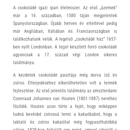
A csokoládé igazi ipari élelmiszer. Az első „üzemek”
már a 16. században, 1580 táján megjelentek
Spanyolországban. Újabb hetven év elteltével pedig
már Angliában, Itáliában és Franciaországban is
találkozhatunk velük. A legelső „csokoládé ház” 1657-
ben nyílt Londonban. A tejjel készített forró csokoládé
ugyancsak a 17. század végi London sikeres
találmánya.
A kezdetek csokoládé pasztája még durva ízű és
zsíros. Elterjedéséhez elkerülhetetlen volt a termék
fejlesztése. Az első jelentős találmány az amszterdami
Coenraad Johannes van Houten (1801-1887) nevéhez
fűződik. Houten azon törte a fejét, hogy miképpen
tudná kevésbé zsírossá tenni a kakaóbabot, hogy a
laktató és zsíros kakaóital még fogyaszthatóbbá
váljon. 1828-ban feltalált egy prést, amivel sikerült a