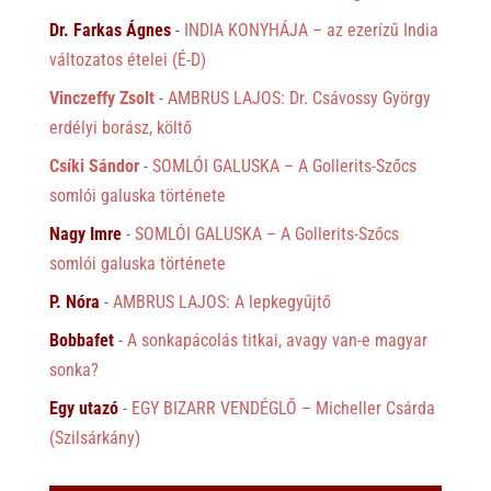
Dr. Farkas Ágnes
-
INDIA KONYHÁJA – az ezerízű India
változatos ételei (É-D)
Vinczeffy Zsolt
-
AMBRUS LAJOS: Dr. Csávossy György
erdélyi borász, költő
Csíki Sándor
-
SOMLÓI GALUSKA – A Gollerits-Szőcs
somlói galuska története
Nagy Imre
-
SOMLÓI GALUSKA – A Gollerits-Szőcs
somlói galuska története
P. Nóra
-
AMBRUS LAJOS: A lepkegyűjtő
Bobbafet
-
A sonkapácolás titkai, avagy van-e magyar
sonka?
Egy utazó
-
EGY BIZARR VENDÉGLŐ – Micheller Csárda
(Szilsárkány)