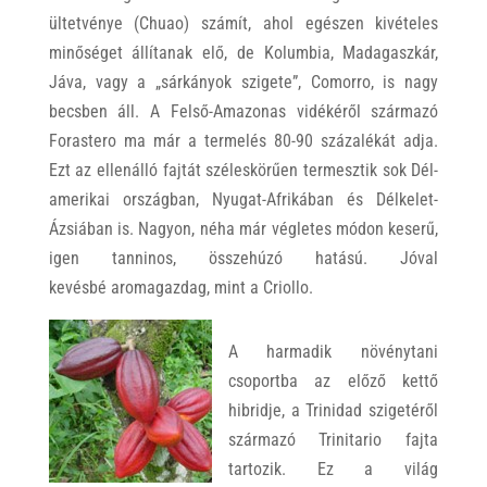
ültetvénye (Chuao) számít, ahol egészen kivételes
minőséget állítanak elő, de Kolumbia, Madagaszkár,
Jáva, vagy a „sárkányok szigete”, Comorro, is nagy
becsben áll. A Felső-Amazonas vidékéről származó
Forastero ma már a termelés 80-90 százalékát adja.
Ezt az ellenálló fajtát széleskörűen termesztik sok Dél-
amerikai országban, Nyugat-Afrikában és Délkelet-
Ázsiában is. Nagyon, néha már végletes módon keserű,
igen tanninos, összehúzó hatású. Jóval
kevésbé aromagazdag, mint a Criollo.
A harmadik növénytani
csoportba az előző kettő
hibridje, a Trinidad szigetéről
származó Trinitario fajta
tartozik. Ez a világ