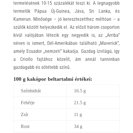
termelésének 10-15 százalékát teszi ki. A legnagyobb
termelők Pápua Új-Guinea, Jáva, Sri Lanka, és
Kamerun. Minősége – jó keresztezetthez méltóan – a
szülők között helyezkedik el. Az előző három csoporton
kívül valójában létezik egy negyedik is, az „Arriba”
néven is ismert, Dél-Amerikában található „Maverick”,
amely Ecuador „nemzeti” kakaója. Gazdag ízvilágú, így
a Criollo fajtához közelít, ám annál tanninban
gazdagabb és sötétebb színű.
100 g kakópor beltartalmi értékei:
Szénhidrát
16.5 g
Fehérje
21.5 g
Zsír
11 g
Rost
34 g