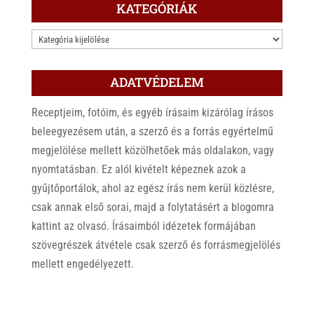
KATEGÓRIÁK
KATEGÓRIÁK
ADATVÉDELEM
Receptjeim, fotóim, és egyéb írásaim kizárólag írásos
beleegyezésem után, a szerző és a forrás egyértelmű
megjelölése mellett közölhetőek más oldalakon, vagy
nyomtatásban. Ez alól kivételt képeznek azok a
gyűjtőportálok, ahol az egész írás nem kerül közlésre,
csak annak első sorai, majd a folytatásért a blogomra
kattint az olvasó. Írásaimból idézetek formájában
szövegrészek átvétele csak szerző és forrásmegjelölés
mellett engedélyezett.