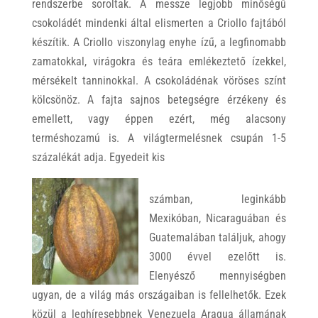
rendszerbe soroltak. A messze legjobb minőségű
csokoládét mindenki által elismerten a Criollo fajtából
készítik. A Criollo viszonylag enyhe ízű, a legfinomabb
zamatokkal, virágokra és teára emlékeztető ízekkel,
mérsékelt tanninokkal. A csokoládénak vöröses színt
kölcsönöz. A fajta sajnos betegségre érzékeny és
emellett, vagy éppen ezért, még alacsony
terméshozamú is. A világtermelésnek csupán 1-5
százalékát adja. Egyedeit kis
számban, leginkább
Mexikóban, Nicaraguában és
Guatemalában találjuk, ahogy
3000 évvel ezelőtt is.
Elenyésző mennyiségben
ugyan, de a világ más országaiban is fellelhetők. Ezek
közül a leghíresebbnek Venezuela Aragua államának