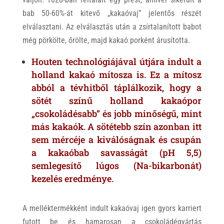
bab 50-60%-át kitevő „kakaóvaj” jelentős részét
elválasztani. Az elválasztás után a zsírtalanított babot
még pörkölte, őrölte, majd kakaó porként árusította.
Houten technológiájával útjára indult a
holland kakaó mítosza is. Ez a mítosz
abból a tévhitből táplálkozik, hogy a
sötét színű holland kakaópor
„csokoládésabb” és jobb minőségű, mint
más kakaók. A sötétebb szín azonban itt
sem mércéje a kiválóságnak és csupán
a kakaóbab savasságát (pH 5,5)
semlegesítő lúgos (Na-bikarbonát)
kezelés eredménye.
A melléktermékként indult kakaóvaj igen gyors karriert
futott be és hamarosan a csokoládégyártás