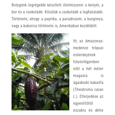
Bolygónk legrégebbi készített élelmiszerei a kenyér, a
bor és a csokoládé. Közülük a csokoládé a legfiatalabb.
Története, ahogy a paprika, a paradicsom, a burgonya,
vagy a kukorica története is, Amerikában kezdődött.
Itt, az Amazonas-
medence trópusi
esőerdejének
folyóvölgyeiben
nőtt a hét méter
magasra is
ágaskodó kakaófa
(
Theobroma cacao
L
.). Elterjedése az
egyenlítőtől
északra és délre