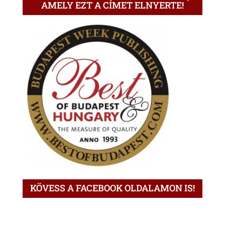
AMELY EZT A CÍMET ELNYERTE!
KÖVESS A FACEBOOK OLDALAMON IS!