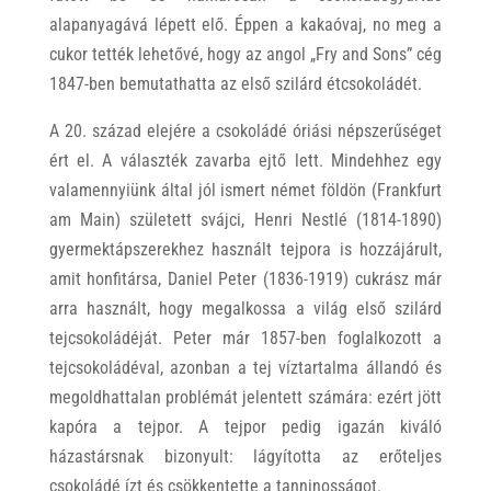
alapanyagává lépett elő. Éppen a kakaóvaj, no meg a
cukor tették lehetővé, hogy az angol „Fry and Sons” cég
1847-ben bemutathatta az első szilárd étcsokoládét.
A 20. század elejére a csokoládé óriási népszerűséget
ért el. A választék zavarba ejtő lett. Mindehhez egy
valamennyiünk által jól ismert német földön (Frankfurt
am Main) született svájci, Henri Nestlé (1814-1890)
gyermektápszerekhez használt tejpora is hozzájárult,
amit honfitársa, Daniel Peter (1836-1919) cukrász már
arra használt, hogy megalkossa a világ első szilárd
tejcsokoládéját. Peter már 1857-ben foglalkozott a
tejcsokoládéval, azonban a tej víztartalma állandó és
megoldhattalan problémát jelentett számára: ezért jött
kapóra a tejpor. A tejpor pedig igazán kiváló
házastársnak bizonyult: lágyította az erőteljes
csokoládé ízt és csökkentette a tanninosságot.