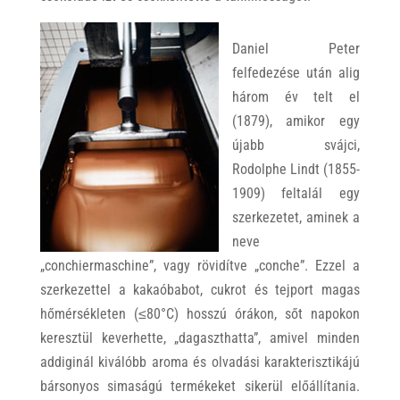
Daniel Peter
felfedezése után alig
három év telt el
(1879), amikor egy
újabb svájci,
Rodolphe Lindt (1855-
1909) feltalál egy
szerkezetet, aminek a
neve
„conchiermaschine”, vagy rövidítve „conche”. Ezzel a
szerkezettel a kakaóbabot, cukrot és tejport magas
hőmérsékleten (≤80°C) hosszú órákon, sőt napokon
keresztül keverhette, „dagaszthatta”, amivel minden
addiginál kiválóbb aroma és olvadási karakterisztikájú
bársonyos simaságú termékeket sikerül előállítania.