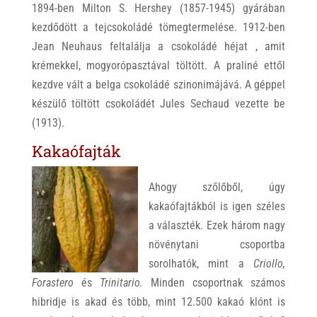
1894-ben Milton S. Hershey (1857-1945) gyárában
kezdődött a tejcsokoládé tömegtermelése. 1912-ben
Jean Neuhaus feltalálja a csokoládé héjat , amit
krémekkel, mogyorópasztával töltött. A praliné ettől
kezdve vált a belga csokoládé szinonimájává. A géppel
készülő töltött csokoládét Jules Sechaud vezette be
(1913).
Kakaófajták
Ahogy szőlőből, úgy
kakaófajtákból is igen széles
a választék. Ezek három nagy
növénytani csoportba
sorolhatók, mint a
Criollo,
Forastero
és
Trinitario.
Minden csoportnak számos
hibridje is akad és több, mint 12.500 kakaó klónt is