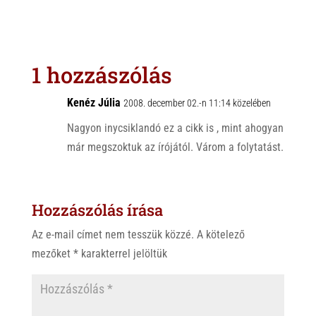
h
i
a
a
b
c
t
e
e
s
r
b
1 hozzászólás
A
o
p
o
Kenéz Júlia
2008. december 02.-n 11:14 közelében
p
k
Nagyon inycsiklandó ez a cikk is , mint ahogyan
már megszoktuk az írójától. Várom a folytatást.
Hozzászólás írása
Az e-mail címet nem tesszük közzé.
A kötelező
mezőket
*
karakterrel jelöltük