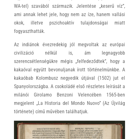
WA-tel) szavából származik
.
Jelentése „keserű víz”,
ami annak lehet jele, hogy nem az íze, hanem vallási
okok, illetve pszichoaktív tulajdonságai miatt
fogyaszthatták.
Az indiánok évezredekig jól megvoltak az európai
civilizáció nélkül is, ám legnagyobb
szerencsétlenségükre mégis „felfedeződtek”, hogy a
kakaóval együtt bevonuljanak írott történelmünkbe. A
kakaóbab Kolombusz negyedik útjával (1502) jut el
Spanyolországba. A csokoládé első részletes leírását a
milánói Girolamo Benzoni Velencében 1565-ben
megjelent „La Historia del Mondo Nuovo” (Az Újvilág
története) című művében találhatjuk.