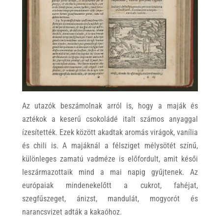
Az utazók beszámolnak arról is, hogy a maják és
aztékok a keserű csokoládé italt számos anyaggal
ízesítették. Ezek között akadtak aromás virágok, vanília
és chili is. A majáknál a félsziget mélysötét színű,
különleges zamatú vadméze is előfordult, amit késői
leszármazottaik mind a mai napig gyűjtenek. Az
európaiak mindenekelőtt a cukrot, fahéjat,
szegfűszeget, ánizst, mandulát, mogyorót és
narancsvizet adták a kakaóhoz.