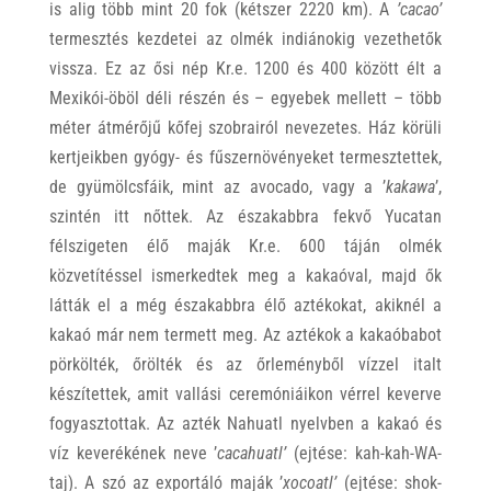
is alig több mint 20 fok (kétszer 2220 km). A
’cacao’
termesztés kezdetei az olmék indiánokig vezethetők
vissza. Ez az ősi nép Kr.e. 1200 és 400 között élt a
Mexikói-öböl déli részén és – egyebek mellett – több
méter átmérőjű kőfej szobrairól nevezetes. Ház körüli
kertjeikben gyógy- és fűszernövényeket termesztettek,
de gyümölcsfáik, mint az avocado, vagy a ’
kakawa
’,
szintén itt nőttek. Az északabbra fekvő Yucatan
félszigeten élő maják Kr.e. 600 táján olmék
közvetítéssel ismerkedtek meg a kakaóval, majd ők
látták el a még északabbra élő aztékokat, akiknél a
kakaó már nem termett meg. Az aztékok a kakaóbabot
pörkölték, őrölték és az őrleményből vízzel italt
készítettek, amit vallási ceremóniáikon vérrel keverve
fogyasztottak. Az azték Nahuatl nyelvben a kakaó és
víz keverékének neve ’
cacahuatl’
(ejtése: kah-kah-WA-
taj). A szó az exportáló maják ’
xocoatl’
(ejtése: shok-