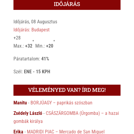
IDŐJÁRÁS
Időjárás, 08 Augusztus
Időjárás: Budapest
+
28
°
°
Max.:
+
32
Min.:
+
20
Páratartalom:
41%
Szél:
ENE - 15 KPH
VÉLEMÉNYED VAN? ÍRD MEG!
Manitu
-
BORJÚAGY – paprikás szószban
Zsédely László
-
CSÁSZÁRGOMBA (Úrgomba) – a hazai
gombák királya
Erika
-
MADRIDI PIAC – Mercado de San Miguel