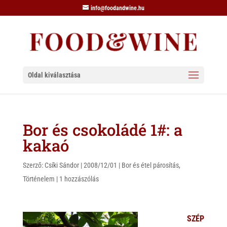
info@foodandwine.hu
Oldal kiválasztása
Bor és csokoládé 1#: a
kakaó
Szerző:
Csíki Sándor
|
2008/12/01
|
Bor és étel párosítás
,
Történelem
|
1 hozzászólás
SZÉP