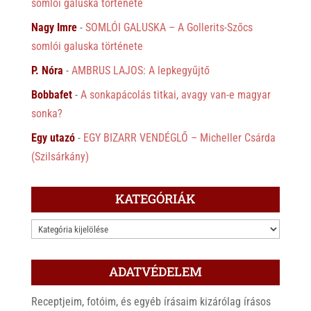
somlói galuska története
Nagy Imre
-
SOMLÓI GALUSKA – A Gollerits-Szőcs
somlói galuska története
P. Nóra
-
AMBRUS LAJOS: A lepkegyűjtő
Bobbafet
-
A sonkapácolás titkai, avagy van-e magyar
sonka?
Egy utazó
-
EGY BIZARR VENDÉGLŐ – Micheller Csárda
(Szilsárkány)
KATEGÓRIÁK
KATEGÓRIÁK
ADATVÉDELEM
Receptjeim, fotóim, és egyéb írásaim kizárólag írásos