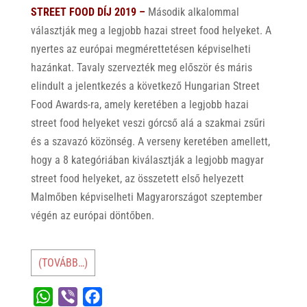
STREET FOOD DÍJ 2019 –
Második alkalommal
választják meg a legjobb hazai street food helyeket. A
nyertes az európai megmérettetésen képviselheti
hazánkat. Tavaly szervezték meg először és máris
elindult a jelentkezés a következő Hungarian Street
Food Awards-ra, amely keretében a legjobb hazai
street food helyeket veszi górcső alá a szakmai zsűri
és a szavazó közönség. A verseny keretében amellett,
hogy a 8 kategóriában kiválasztják a legjobb magyar
street food helyeket, az összetett első helyezett
Malmőben képviselheti Magyarországot szeptember
végén az európai döntőben.
(TOVÁBB…)
W
V
F