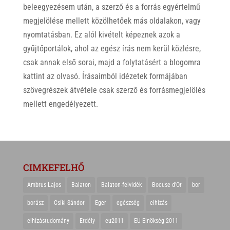
beleegyezésem után, a szerző és a forrás egyértelmű
megjelölése mellett közölhetőek más oldalakon, vagy
nyomtatásban. Ez alól kivételt képeznek azok a
gyűjtőportálok, ahol az egész írás nem kerül közlésre,
csak annak első sorai, majd a folytatásért a blogomra
kattint az olvasó. Írásaimból idézetek formájában
szövegrészek átvétele csak szerző és forrásmegjelölés
mellett engedélyezett.
CIMKEFELHŐ
Ambrus Lajos
Balaton
Balaton-felvidék
Bocuse d'Or
bor
borász
Csíki Sándor
Eger
egészség
elhízás
elhízástudomány
Erdély
eu2011
EU Elnökség 2011