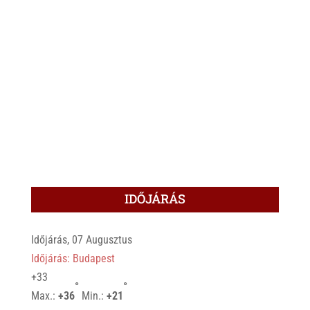
IDŐJÁRÁS
Időjárás, 07 Augusztus
Időjárás: Budapest
+
33
°
°
Max.:
+
36
Min.:
+
21