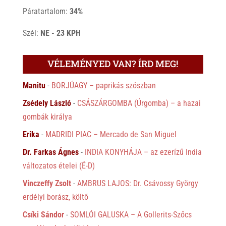
Páratartalom:
34%
Szél:
NE - 23 KPH
VÉLEMÉNYED VAN? ÍRD MEG!
Manitu
-
BORJÚAGY – paprikás szószban
Zsédely László
-
CSÁSZÁRGOMBA (Úrgomba) – a hazai
gombák királya
Erika
-
MADRIDI PIAC – Mercado de San Miguel
Dr. Farkas Ágnes
-
INDIA KONYHÁJA – az ezerízű India
változatos ételei (É-D)
Vinczeffy Zsolt
-
AMBRUS LAJOS: Dr. Csávossy György
erdélyi borász, költő
Csíki Sándor
-
SOMLÓI GALUSKA – A Gollerits-Szőcs