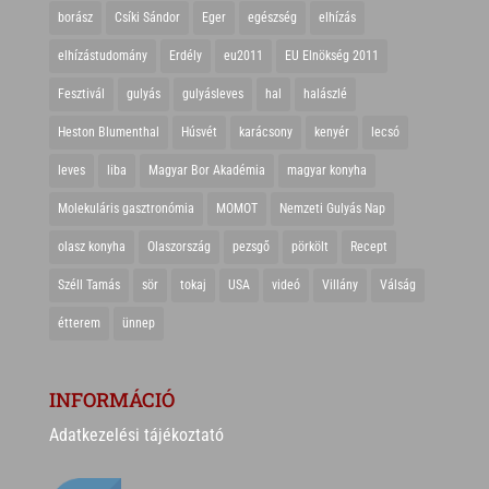
borász
Csíki Sándor
Eger
egészség
elhízás
elhízástudomány
Erdély
eu2011
EU Elnökség 2011
Fesztivál
gulyás
gulyásleves
hal
halászlé
Heston Blumenthal
Húsvét
karácsony
kenyér
lecsó
leves
liba
Magyar Bor Akadémia
magyar konyha
Molekuláris gasztronómia
MOMOT
Nemzeti Gulyás Nap
olasz konyha
Olaszország
pezsgő
pörkölt
Recept
Széll Tamás
sör
tokaj
USA
videó
Villány
Válság
étterem
ünnep
INFORMÁCIÓ
Adatkezelési tájékoztató