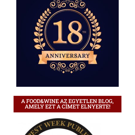
A FOOD&WINE AZ EGYETLEN BLOG,
AMELY EZT A CÍMET ELNYERTE!