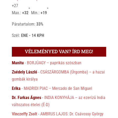
+
27
°
°
Max.:
+
32
Min.:
+
19
Páratartalom:
33%
Szél:
ENE - 14 KPH
VÉLEMÉNYED VAN? ÍRD MEG!
Manitu
-
BORJÚAGY – paprikás szószban
Zsédely László
-
CSÁSZÁRGOMBA (Úrgomba) – a hazai
gombák királya
Erika
-
MADRIDI PIAC – Mercado de San Miguel
Dr. Farkas Ágnes
-
INDIA KONYHÁJA – az ezerízű India
változatos ételei (É-D)
Vinczeffy Zsolt
-
AMBRUS LAJOS: Dr. Csávossy György