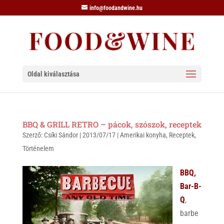
info@foodandwine.hu
Oldal kiválasztása
BBQ & GRILL RETRO – pácok, szószok, receptek
Szerző:
Csíki Sándor
|
2013/07/17
|
Amerikai konyha
,
Receptek
,
Történelem
BBQ,
Bar-B-
Q
,
barbe