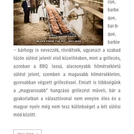
cue,
barbe
que,
bar-b-
que,
barbie
– bárhogy is nevezzék, rövidítsék, ugyanazt a szabad
tűzön sütést jelenti első közelítésben, mint a grillezés,
azonban a BBQ lassú, alacsonyabb hőmérsékletű
sütést jelent, szemben a magasabb hőmérsékleten,
gyorsabban végzett grillezéssel. Emiatt is többségünk
a „magyarosabb” hangzású grillezést műveli, bár a
gyakorlatban a választóvonal nem ennyire éles és a
magyar nyelv még nem tesz különbséget a két sütési
mód között.