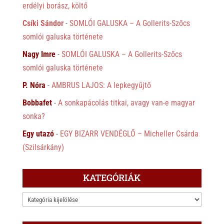
erdélyi borász, költő
Csíki Sándor
-
SOMLÓI GALUSKA – A Gollerits-Szőcs
somlói galuska története
Nagy Imre
-
SOMLÓI GALUSKA – A Gollerits-Szőcs
somlói galuska története
P. Nóra
-
AMBRUS LAJOS: A lepkegyűjtő
Bobbafet
-
A sonkapácolás titkai, avagy van-e magyar
sonka?
Egy utazó
-
EGY BIZARR VENDÉGLŐ – Micheller Csárda
(Szilsárkány)
KATEGÓRIÁK
KATEGÓRIÁK