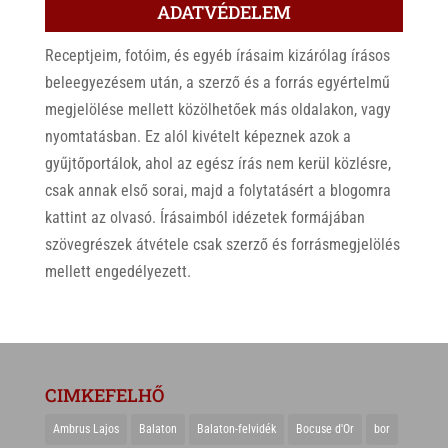
ADATVÉDELEM
Receptjeim, fotóim, és egyéb írásaim kizárólag írásos
beleegyezésem után, a szerző és a forrás egyértelmű
megjelölése mellett közölhetőek más oldalakon, vagy
nyomtatásban. Ez alól kivételt képeznek azok a
gyűjtőportálok, ahol az egész írás nem kerül közlésre,
csak annak első sorai, majd a folytatásért a blogomra
kattint az olvasó. Írásaimból idézetek formájában
szövegrészek átvétele csak szerző és forrásmegjelölés
mellett engedélyezett.
CIMKEFELHŐ
Ambrus Lajos
Balaton
Balaton-felvidék
Bocuse d'Or
bor